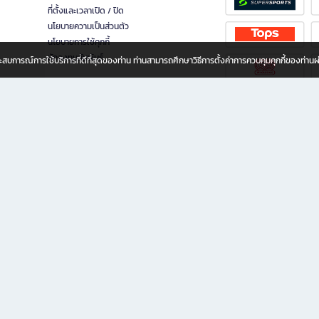
ที่ตั้งและเวลาเปิด / ปิด
นโยบายความเป็นส่วนตัว
นโยบายการใช้คุกกี้
นักลงทุนสัมพันธ์
อประสบการณ์การใช้บริการที่ดีที่สุดของท่าน ท่านสามารถศึกษาวิธีการตั้งค่าการควบคุมคุกกี้ของท่าน
ทุกวัย
ขียน ให้คุณรู้สึกเหมือนมีร้านหนังสือใกล้ฉันอยู่ในมือ ช้อปง่าย ไม่ต้องออกจากบ้าน เพราะ b2
 ชั่วโมง พร้อมโปรโมชั่นและสิทธิพิเศษมากมาย