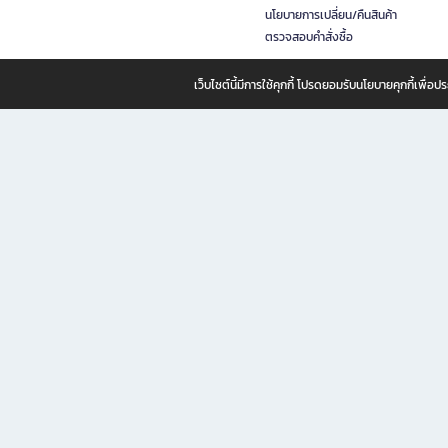
นโยบายการเปลี่ยน/คืนสินค้า
ตรวจสอบคำสั่งซื้อ
เว็บไซต์นี้มีการใช้คุกกี้ โปรดยอมรับนโยบายคุกกี้เพื่
B2S ธุรกิจในเครือ เซ็นทรัล รีเทล คอร์ปอเรชั่น จำกัด (มหาชน)
B2S Online แหล่งรวมหนังสือ เครื่องเขียน และแรงบันดาลใจสำหรับ
B2S Online คือร้านหนังสือและเครื่องเขียนออนไลน์ที่ครบครัน ตอบโจทย์คนรักการอ่านและงานเ
ทำไม B2S Online คือแหล่งช้อปปิ้งที่คุณไม่ควรพลาด
ไม่ว่าคุณจะเป็นนักเรียน นักศึกษา คนทำงาน B2S พร้อมให้คุณเลือกสินค้าคุณภาพได้ตลอด 24