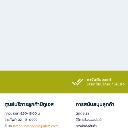
การันตีของแท้
เลือกช้อปได้อย่างมั่นใจ​
ศูนย์บริการลูกค้าบีทูเอส
การสนับสนุนลูกค้า
ทุกวัน เวลา 8.30-18.00 น.
ติดต่อเรา
โทรศัพท์: 02-115-0999
วิธีการช้อปออนไลน์
อีเมล:
b2sonlineshopping@b2s.co.th
การจัดส่งสินค้า