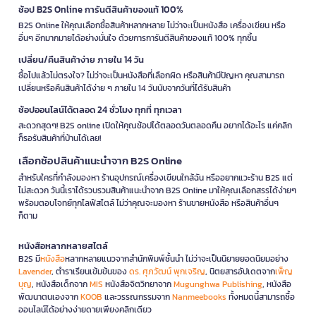
ช้อป B2S Online การันตีสินค้าของแท้ 100%
B2S Online ให้คุณเลือกซื้อสินค้าหลากหลาย ไม่ว่าจะเป็นหนังสือ เครื่องเขียน หรือ
อื่นๆ อีกมากมายได้อย่างมั่นใจ ด้วยการการันตีสินค้าของแท้ 100% ทุกชิ้น
เปลี่ยน/คืนสินค้าง่าย ภายใน 14 วัน
ซื้อไปแล้วไม่ตรงใจ? ไม่ว่าจะเป็นหนังสือที่เลือกผิด หรือสินค้ามีปัญหา คุณสามารถ
เปลี่ยนหรือคืนสินค้าได้ง่าย ๆ ภายใน 14 วันนับจากวันที่ได้รับสินค้า
ช้อปออนไลน์ได้ตลอด 24 ชั่วโมง ทุกที่ ทุกเวลา
สะดวกสุดๆ! B2S online เปิดให้คุณช้อปได้ตลอดวันตลอดคืน อยากได้อะไร แค่คลิก
ก็รอรับสินค้าที่บ้านได้เลย!
เลือกช้อปสินค้าแนะนำจาก B2S Online
สำหรับใครที่กำลังมองหา ร้านอุปกรณ์เครื่องเขียนใกล้ฉัน หรืออยากแวะร้าน B2S แต่
ไม่สะดวก วันนี้เราได้รวบรวมสินค้าแนะนำจาก B2S Online มาให้คุณเลือกสรรได้ง่ายๆ
พร้อมตอบโจทย์ทุกไลฟ์สไตล์ ไม่ว่าคุณจะมองหา ร้านขายหนังสือ หรือสินค้าอื่นๆ
ก็ตาม
หนังสือหลากหลายสไตล์
B2S มี
หนังสือ
หลากหลายแนวจากสำนักพิมพ์ชั้นนำ ไม่ว่าจะเป็นนิยายยอดนิยมอย่าง
Lavender
, ตำราเรียนเข้มข้นของ
ดร. ศุภวัฒน์ พุกเจริญ
, นิตยสารอัปเดตจาก
เพ็ญ
บุญ
, หนังสือเด็กจาก
MIS
หนังสือจิตวิทยาจาก
Mugunghwa Publishing
, หนังสือ
พัฒนาตนเองจาก
KOOB
และวรรณกรรมจาก
Nanmeebooks
ทั้งหมดนี้สามารถซื้อ
ออนไลน์ได้อย่างง่ายดายเพียงคลิกเดียว