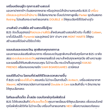
เครื่องเขียนคู่ใจ ทุกการสร้างสรรค์
มองหาปากกาดีๆ ดินสอหลากหลาย หรืออุปกรณ์สำนักงานครบครัน B2S มี
เครื่อง
เขียนและอุปกรณ์สำนักงาน
ให้เลือกมากมาย ตั้งแต่ปากกาลูกลื่น
Parker
ชุดดินสอกด
Rotring
ไปจนถึงกระดาษถ่ายเอกสาร
DOUBLE A
ให้คุณเลือกใช้ได้อย่างจุใจ
งานศิลป์ งานฝีมือ สร้างสรรค์ไม่รู้จบ
B2S จัดเต็มอุปกรณ์
ศิลปะและงานฝีมือ
สำหรับคนสร้างสรรค์ตัวจริง ทั้งสีไม้
Colleen
,
ขาตั้งไม้บนโต๊ะ
Pyramid
และอุปกรณ์ DIY ต่างๆ จาก
MONT MARTE
ให้คุณ
สร้างสรรค์ได้อย่างไร้ขีดจำกัด
ของเล่นและของขวัญ สุดพิเศษทุกเทศกาล
มองหาของเล่นเสริมพัฒนาการ หรือของขวัญสุดพิเศษสำหรับทุกโอกาส B2S เราคัด
สรร
ของเล่นและของขวัญ
หลากหลายสไตล์ เหมาะสำหรับทุกเพศทุกวัย สร้างความสุข
และรอยยิ้มให้กับคนพิเศษของคุณ ไม่ว่าจะเป็น กระเป๋าเก็บอุณหภูมิ
KAKAO
FRIENDS
หรือเกมจดหมายรัก
SIAM BOARDGAMES
เรามีครบ!
ของใช้ในบ้าน ไอเทมที่ช่วยให้ชีวิตสะดวกสบายขึ้น
ที่ B2S เรามี
ของใช้ในบ้าน
ครบครัน ไม่ว่าจะเป็นกาต้มน้ำ
Anitech
, เครื่องฟอกอากาศ
Xiaomi
, หน้ากากอนามัยทางการแพทย์
Double A Care
และสินค้าอื่น ๆ อีกมากมาย
ให้คุณเลือกสรร
ไอทีและแก็ดเจ็ต ล้ำสมัย ตอบโจทย์ทุกไลฟ์สไตล์
B2S ได้คัดสรรสินค้า
ไอทีและแก็ดเจ็ต
คุณภาพเยี่ยมมาให้คุณเลือกสรร เพื่อตอบโจทย์
ทุกไลฟ์สไตล์ดิจิทัล ไม่ว่าจะเป็น เครื่องทำลายเอกสาร
NEO
เพื่อความปลอดภัยของ