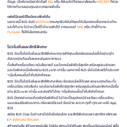
ข้อมูล, เอ็กซ์เทอนัลฮาร์ดดิสก์
WD
, หรือ คีย์บอร์ดไร้สายเมาส์คอมโบ
GEEZER
ที่ช่วย
ให้การทำงานของคุณสะดวกสบายยิ่งขึ้น
เฟอร์นิเจอร์ดีไซน์ครบฟังก์ชั่น
นอกจากนี้ B2S ยังมี
เฟอร์นิเจอร์
ครบทุกฟังก์ชันให้คุณได้เลือกสรรเพื่อตกแต่งบ้าน
และที่ทำงาน ไม่ว่าจะเป็นโต๊ะทำงานพับได้ จากแบรนด์
ONE
หรือ เก้าอี้ทำงาน
Furradec
ก็มีให้เลือกครบครัน
โปรโมชั่นและสิทธิพิเศษ
B2S จัดเต็มโปรโมชั่นและสิทธิพิเศษมากมายให้คุณเลือกช้อปออนไลน์ได้อย่างจุใจ
อัปเดตทุกเดือนกับแคมเปญลดราคาแรง
ทั้งสินค้าเครื่องเขียน หนังสือขายดี และไอเทมไลฟ์สไตล์สุดชิค พร้อมคูปองส่วนลด
และดีลพิเศษเมื่อช้อปผ่าน B2S.co.th เท่านั้น นอกจากนี้ B2S ยังใจดีส่งฟรีทั่วประเทศ
*เมื่อสั่งครบขั้นต่ำที่บริษัทกำหนด
B2S จัดเต็มโปรโมชั่นและสิทธิพิเศษเพียบ ช้อปออนไลน์ได้เลย! ลดแรงทุกเดือน ทั้ง
เครื่องเขียน หนังสือดัง ของไอเทมไลฟ์สไตล์สุดชิค พร้อมคูปองส่วนลดพิเศษเมื่อซื้อ
ผ่าน B2S.co.th เท่านั้น และส่งฟรีทั่วไทย *เมื่อสั่งครบขั้นต่ำที่บริษัทกำหนด
B2S มีทุกอย่างตอบโจทย์ทุกไลฟ์สไตล์ ไม่ว่าจะเป็นอุปกรณ์อ่านเขียน เครื่องเขียน
ของเล่นเสริมพัฒนาการ หรือเฟอร์นิเจอร์ ช้อปง่าย สะดวก ทุกที่ ทุกเวลา แค่มี App
B2S
สมัคร B2S Club รับข่าวสารโปรโมชั่นก่อนใคร และสิทธิพิเศษเฉพาะสมาชิก! คลิกเลย
สมัครสมาชิกเลย!
👉
#ร้านหนังสือ #ร้านขายหนังสือ ใกล้ฉัน #กระเป๋าใส่ดินสอ #เครื่องเขียนออนไลน์ #ซื้อ