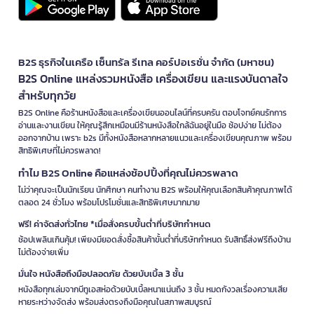
B2S ธุรกิจในเครือ เซ็นทรัล รีเทล คอร์ปอเรชั่น จำกัด (มหาชน)
B2S Online แหล่งรวมหนังสือ เครื่องเขียน และแรงบันดาลใจ
สำหรับทุกวัย
B2S Online คือร้านหนังสือและเครื่องเขียนออนไลน์ที่ครบครัน ตอบโจทย์คนรักการ
อ่านและงานเขียน ให้คุณรู้สึกเหมือนมีร้านหนังสือใกล้ฉันอยู่ในมือ ช้อปง่าย ไม่ต้อง
ออกจากบ้าน เพราะ b2s มีทั้งหนังสือหลากหลายแนวและเครื่องเขียนคุณภาพ พร้อม
สิทธิพิเศษที่ไม่ควรพลาด!
ทำไม B2S Online คือแหล่งช้อปปิ้งที่คุณไม่ควรพลาด
ไม่ว่าคุณจะเป็นนักเรียน นักศึกษา คนทำงาน B2S พร้อมให้คุณเลือกสินค้าคุณภาพได้
ตลอด 24 ชั่วโมง พร้อมโปรโมชั่นและสิทธิพิเศษมากมาย
ฟรี! ค่าจัดส่งทั่วไทย *เมื่อสั่งครบขั้นต่ำที่บริษัทกำหนด
ช้อปเพลินเกินคุ้ม! เพียงมียอดสั่งซื้อสินค้าขั้นต่ำที่บริษัทกำหนด รับสิทธิ์ส่งฟรีถึงบ้าน
ไม่ต้องจ่ายเพิ่ม
มั่นใจ หนังสือถึงมือปลอดภัย ด้วยบับเบิ้ล 3 ชั้น
หนังสือทุกเล่มจากบีทูเอสห่อด้วยบับเบิ้ลหนาแน่นถึง 3 ชั้น หมดกังวลเรื่องความเสีย
หายระหว่างจัดส่ง พร้อมส่งตรงถึงมือคุณในสภาพสมบูรณ์