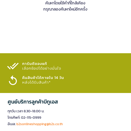
ค้นหาโดยใช้คำที่ใกล้เคียง
กรุณาลองค้นหาใหม่อีกครั้ง
การันตีของแท้
เลือกช้อปได้อย่างมั่นใจ​
คืนสินค้าได้ภายใน 14 วัน
หลังได้รับสินค้า*
ศูนย์บริการลูกค้าบีทูเอส
ทุกวัน เวลา 8.30-18.00 น.
โทรศัพท์: 02-115-0999
อีเมล:
b2sonlineshopping@b2s.co.th