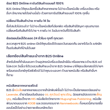
ช้อป B2S Online การันตีสินค้าของแท้ 100%
B2S Online ให้คุณเลือกซื้อสินค้าหลากหลาย ไม่ว่าจะเป็นหนังสือ เครื่องเขียน หรือ
อื่นๆ อีกมากมายได้อย่างมั่นใจ ด้วยการการันตีสินค้าของแท้ 100% ทุกชิ้น
เปลี่ยน/คืนสินค้าง่าย ภายใน 14 วัน
ซื้อไปแล้วไม่ตรงใจ? ไม่ว่าจะเป็นหนังสือที่เลือกผิด หรือสินค้ามีปัญหา คุณสามารถ
เปลี่ยนหรือคืนสินค้าได้ง่าย ๆ ภายใน 14 วันนับจากวันที่ได้รับสินค้า
ช้อปออนไลน์ได้ตลอด 24 ชั่วโมง ทุกที่ ทุกเวลา
สะดวกสุดๆ! B2S online เปิดให้คุณช้อปได้ตลอดวันตลอดคืน อยากได้อะไร แค่คลิก
ก็รอรับสินค้าที่บ้านได้เลย!
เลือกช้อปสินค้าแนะนำจาก B2S Online
สำหรับใครที่กำลังมองหา ร้านอุปกรณ์เครื่องเขียนใกล้ฉัน หรืออยากแวะร้าน B2S แต่
ไม่สะดวก วันนี้เราได้รวบรวมสินค้าแนะนำจาก B2S Online มาให้คุณเลือกสรรได้ง่ายๆ
พร้อมตอบโจทย์ทุกไลฟ์สไตล์ ไม่ว่าคุณจะมองหา ร้านขายหนังสือ หรือสินค้าอื่นๆ
ก็ตาม
หนังสือหลากหลายสไตล์
B2S มี
หนังสือ
หลากหลายแนวจากสำนักพิมพ์ชั้นนำ ไม่ว่าจะเป็นนิยายยอดนิยมอย่าง
Lavender
, ตำราเรียนเข้มข้นของ
ดร. ศุภวัฒน์ พุกเจริญ
, นิตยสารอัปเดตจาก
เพ็ญ
บุญ
, หนังสือเด็กจาก
MIS
หนังสือจิตวิทยาจาก
Mugunghwa Publishing
, หนังสือ
พัฒนาตนเองจาก
KOOB
และวรรณกรรมจาก
Nanmeebooks
ทั้งหมดนี้สามารถซื้อ
ออนไลน์ได้อย่างง่ายดายเพียงคลิกเดียว