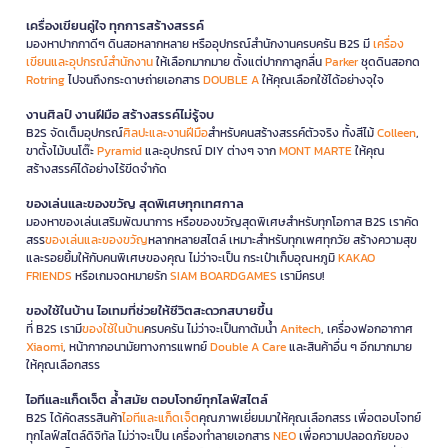
เครื่องเขียนคู่ใจ ทุกการสร้างสรรค์
มองหาปากกาดีๆ ดินสอหลากหลาย หรืออุปกรณ์สำนักงานครบครัน B2S มี
เครื่อง
เขียนและอุปกรณ์สำนักงาน
ให้เลือกมากมาย ตั้งแต่ปากกาลูกลื่น
Parker
ชุดดินสอกด
Rotring
ไปจนถึงกระดาษถ่ายเอกสาร
DOUBLE A
ให้คุณเลือกใช้ได้อย่างจุใจ
งานศิลป์ งานฝีมือ สร้างสรรค์ไม่รู้จบ
B2S จัดเต็มอุปกรณ์
ศิลปะและงานฝีมือ
สำหรับคนสร้างสรรค์ตัวจริง ทั้งสีไม้
Colleen
,
ขาตั้งไม้บนโต๊ะ
Pyramid
และอุปกรณ์ DIY ต่างๆ จาก
MONT MARTE
ให้คุณ
สร้างสรรค์ได้อย่างไร้ขีดจำกัด
ของเล่นและของขวัญ สุดพิเศษทุกเทศกาล
มองหาของเล่นเสริมพัฒนาการ หรือของขวัญสุดพิเศษสำหรับทุกโอกาส B2S เราคัด
สรร
ของเล่นและของขวัญ
หลากหลายสไตล์ เหมาะสำหรับทุกเพศทุกวัย สร้างความสุข
และรอยยิ้มให้กับคนพิเศษของคุณ ไม่ว่าจะเป็น กระเป๋าเก็บอุณหภูมิ
KAKAO
FRIENDS
หรือเกมจดหมายรัก
SIAM BOARDGAMES
เรามีครบ!
ของใช้ในบ้าน ไอเทมที่ช่วยให้ชีวิตสะดวกสบายขึ้น
ที่ B2S เรามี
ของใช้ในบ้าน
ครบครัน ไม่ว่าจะเป็นกาต้มน้ำ
Anitech
, เครื่องฟอกอากาศ
Xiaomi
, หน้ากากอนามัยทางการแพทย์
Double A Care
และสินค้าอื่น ๆ อีกมากมาย
ให้คุณเลือกสรร
ไอทีและแก็ดเจ็ต ล้ำสมัย ตอบโจทย์ทุกไลฟ์สไตล์
B2S ได้คัดสรรสินค้า
ไอทีและแก็ดเจ็ต
คุณภาพเยี่ยมมาให้คุณเลือกสรร เพื่อตอบโจทย์
ทุกไลฟ์สไตล์ดิจิทัล ไม่ว่าจะเป็น เครื่องทำลายเอกสาร
NEO
เพื่อความปลอดภัยของ