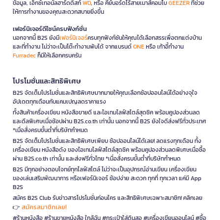
ข้อมูล, เอ็กซ์เทอนัลฮาร์ดดิสก์
WD
, หรือ คีย์บอร์ดไร้สายเมาส์คอมโบ
GEEZER
ที่ช่วย
ให้การทำงานของคุณสะดวกสบายยิ่งขึ้น
เฟอร์นิเจอร์ดีไซน์ครบฟังก์ชั่น
นอกจากนี้ B2S ยังมี
เฟอร์นิเจอร์
ครบทุกฟังก์ชันให้คุณได้เลือกสรรเพื่อตกแต่งบ้าน
และที่ทำงาน ไม่ว่าจะเป็นโต๊ะทำงานพับได้ จากแบรนด์
ONE
หรือ เก้าอี้ทำงาน
Furradec
ก็มีให้เลือกครบครัน
โปรโมชั่นและสิทธิพิเศษ
B2S จัดเต็มโปรโมชั่นและสิทธิพิเศษมากมายให้คุณเลือกช้อปออนไลน์ได้อย่างจุใจ
อัปเดตทุกเดือนกับแคมเปญลดราคาแรง
ทั้งสินค้าเครื่องเขียน หนังสือขายดี และไอเทมไลฟ์สไตล์สุดชิค พร้อมคูปองส่วนลด
และดีลพิเศษเมื่อช้อปผ่าน B2S.co.th เท่านั้น นอกจากนี้ B2S ยังใจดีส่งฟรีทั่วประเทศ
*เมื่อสั่งครบขั้นต่ำที่บริษัทกำหนด
B2S จัดเต็มโปรโมชั่นและสิทธิพิเศษเพียบ ช้อปออนไลน์ได้เลย! ลดแรงทุกเดือน ทั้ง
เครื่องเขียน หนังสือดัง ของไอเทมไลฟ์สไตล์สุดชิค พร้อมคูปองส่วนลดพิเศษเมื่อซื้อ
ผ่าน B2S.co.th เท่านั้น และส่งฟรีทั่วไทย *เมื่อสั่งครบขั้นต่ำที่บริษัทกำหนด
B2S มีทุกอย่างตอบโจทย์ทุกไลฟ์สไตล์ ไม่ว่าจะเป็นอุปกรณ์อ่านเขียน เครื่องเขียน
ของเล่นเสริมพัฒนาการ หรือเฟอร์นิเจอร์ ช้อปง่าย สะดวก ทุกที่ ทุกเวลา แค่มี App
B2S
สมัคร B2S Club รับข่าวสารโปรโมชั่นก่อนใคร และสิทธิพิเศษเฉพาะสมาชิก! คลิกเลย
สมัครสมาชิกเลย!
👉
#ร้านหนังสือ #ร้านขายหนังสือ ใกล้ฉัน #กระเป๋าใส่ดินสอ #เครื่องเขียนออนไลน์ #ซื้อ