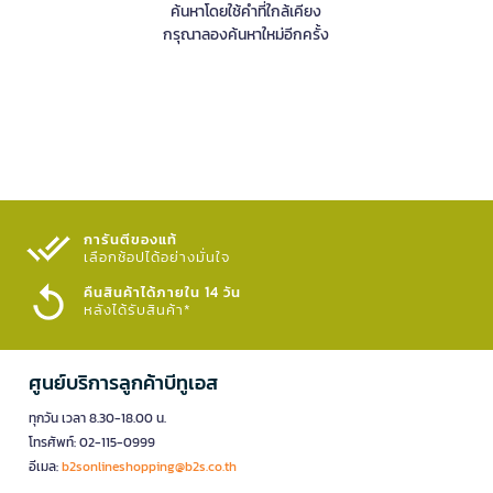
ค้นหาโดยใช้คำที่ใกล้เคียง
กรุณาลองค้นหาใหม่อีกครั้ง
การันตีของแท้
เลือกช้อปได้อย่างมั่นใจ​
คืนสินค้าได้ภายใน 14 วัน
หลังได้รับสินค้า*
ศูนย์บริการลูกค้าบีทูเอส
ทุกวัน เวลา 8.30-18.00 น.
โทรศัพท์: 02-115-0999
อีเมล:
b2sonlineshopping@b2s.co.th