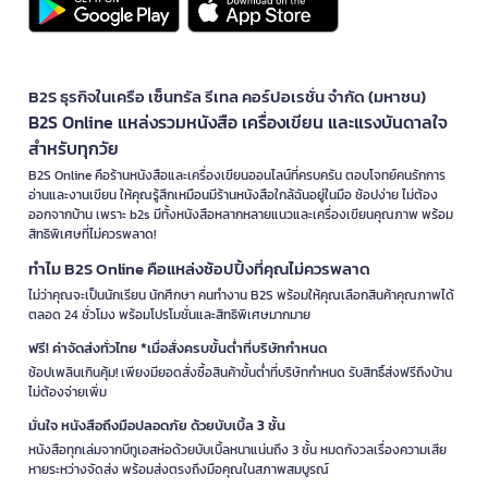
B2S ธุรกิจในเครือ เซ็นทรัล รีเทล คอร์ปอเรชั่น จำกัด (มหาชน)
B2S Online แหล่งรวมหนังสือ เครื่องเขียน และแรงบันดาลใจ
สำหรับทุกวัย
B2S Online คือร้านหนังสือและเครื่องเขียนออนไลน์ที่ครบครัน ตอบโจทย์คนรักการ
อ่านและงานเขียน ให้คุณรู้สึกเหมือนมีร้านหนังสือใกล้ฉันอยู่ในมือ ช้อปง่าย ไม่ต้อง
ออกจากบ้าน เพราะ b2s มีทั้งหนังสือหลากหลายแนวและเครื่องเขียนคุณภาพ พร้อม
สิทธิพิเศษที่ไม่ควรพลาด!
ทำไม B2S Online คือแหล่งช้อปปิ้งที่คุณไม่ควรพลาด
ไม่ว่าคุณจะเป็นนักเรียน นักศึกษา คนทำงาน B2S พร้อมให้คุณเลือกสินค้าคุณภาพได้
ตลอด 24 ชั่วโมง พร้อมโปรโมชั่นและสิทธิพิเศษมากมาย
ฟรี! ค่าจัดส่งทั่วไทย *เมื่อสั่งครบขั้นต่ำที่บริษัทกำหนด
ช้อปเพลินเกินคุ้ม! เพียงมียอดสั่งซื้อสินค้าขั้นต่ำที่บริษัทกำหนด รับสิทธิ์ส่งฟรีถึงบ้าน
ไม่ต้องจ่ายเพิ่ม
มั่นใจ หนังสือถึงมือปลอดภัย ด้วยบับเบิ้ล 3 ชั้น
หนังสือทุกเล่มจากบีทูเอสห่อด้วยบับเบิ้ลหนาแน่นถึง 3 ชั้น หมดกังวลเรื่องความเสีย
หายระหว่างจัดส่ง พร้อมส่งตรงถึงมือคุณในสภาพสมบูรณ์