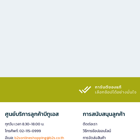
การันตีของแท้
เลือกช้อปได้อย่างมั่นใจ​
ศูนย์บริการลูกค้าบีทูเอส
การสนับสนุนลูกค้า
ทุกวัน เวลา 8.30-18.00 น.
ติดต่อเรา
โทรศัพท์: 02-115-0999
วิธีการช้อปออนไลน์
อีเมล:
b2sonlineshopping@b2s.co.th
การจัดส่งสินค้า