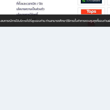
ที่ตั้งและเวลาเปิด / ปิด
นโยบายความเป็นส่วนตัว
นโยบายการใช้คุกกี้
นักลงทุนสัมพันธ์
อประสบการณ์การใช้บริการที่ดีที่สุดของท่าน ท่านสามารถศึกษาวิธีการตั้งค่าการควบคุมคุกกี้ของท่าน
ทุกวัย
ขียน ให้คุณรู้สึกเหมือนมีร้านหนังสือใกล้ฉันอยู่ในมือ ช้อปง่าย ไม่ต้องออกจากบ้าน เพราะ b2
 ชั่วโมง พร้อมโปรโมชั่นและสิทธิพิเศษมากมาย