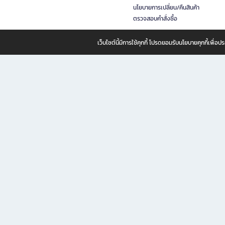
นโยบายการเปลี่ยน/คืนสินค้า
ตรวจสอบคำสั่งซื้อ
เว็บไซต์นี้มีการใช้คุกกี้ โปรดยอมรับนโยบายคุกกี้เพื่
B2S ธุรกิจในเครือ เซ็นทรัล รีเทล คอร์ปอเรชั่น จำกัด (มหาชน)
B2S Online แหล่งรวมหนังสือ เครื่องเขียน และแรงบันดาลใจสำหรับ
B2S Online คือร้านหนังสือและเครื่องเขียนออนไลน์ที่ครบครัน ตอบโจทย์คนรักการอ่านและงานเ
ทำไม B2S Online คือแหล่งช้อปปิ้งที่คุณไม่ควรพลาด
ไม่ว่าคุณจะเป็นนักเรียน นักศึกษา คนทำงาน B2S พร้อมให้คุณเลือกสินค้าคุณภาพได้ตลอด 24