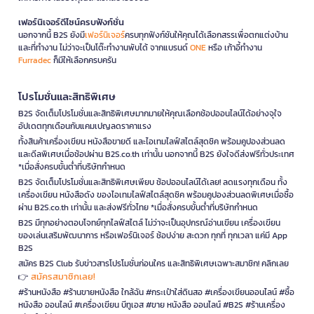
เฟอร์นิเจอร์ดีไซน์ครบฟังก์ชั่น
นอกจากนี้ B2S ยังมี
เฟอร์นิเจอร์
ครบทุกฟังก์ชันให้คุณได้เลือกสรรเพื่อตกแต่งบ้าน
และที่ทำงาน ไม่ว่าจะเป็นโต๊ะทำงานพับได้ จากแบรนด์
ONE
หรือ เก้าอี้ทำงาน
Furradec
ก็มีให้เลือกครบครัน
โปรโมชั่นและสิทธิพิเศษ
B2S จัดเต็มโปรโมชั่นและสิทธิพิเศษมากมายให้คุณเลือกช้อปออนไลน์ได้อย่างจุใจ
อัปเดตทุกเดือนกับแคมเปญลดราคาแรง
ทั้งสินค้าเครื่องเขียน หนังสือขายดี และไอเทมไลฟ์สไตล์สุดชิค พร้อมคูปองส่วนลด
และดีลพิเศษเมื่อช้อปผ่าน B2S.co.th เท่านั้น นอกจากนี้ B2S ยังใจดีส่งฟรีทั่วประเทศ
*เมื่อสั่งครบขั้นต่ำที่บริษัทกำหนด
B2S จัดเต็มโปรโมชั่นและสิทธิพิเศษเพียบ ช้อปออนไลน์ได้เลย! ลดแรงทุกเดือน ทั้ง
เครื่องเขียน หนังสือดัง ของไอเทมไลฟ์สไตล์สุดชิค พร้อมคูปองส่วนลดพิเศษเมื่อซื้อ
ผ่าน B2S.co.th เท่านั้น และส่งฟรีทั่วไทย *เมื่อสั่งครบขั้นต่ำที่บริษัทกำหนด
B2S มีทุกอย่างตอบโจทย์ทุกไลฟ์สไตล์ ไม่ว่าจะเป็นอุปกรณ์อ่านเขียน เครื่องเขียน
ของเล่นเสริมพัฒนาการ หรือเฟอร์นิเจอร์ ช้อปง่าย สะดวก ทุกที่ ทุกเวลา แค่มี App
B2S
สมัคร B2S Club รับข่าวสารโปรโมชั่นก่อนใคร และสิทธิพิเศษเฉพาะสมาชิก! คลิกเลย
สมัครสมาชิกเลย!
👉
#ร้านหนังสือ #ร้านขายหนังสือ ใกล้ฉัน #กระเป๋าใส่ดินสอ #เครื่องเขียนออนไลน์ #ซื้อ
หนังสือ ออนไลน์ #เครื่องเขียน บีทูเอส #ขาย หนังสือ ออนไลน์ #B2S #ร้านเครื่อง