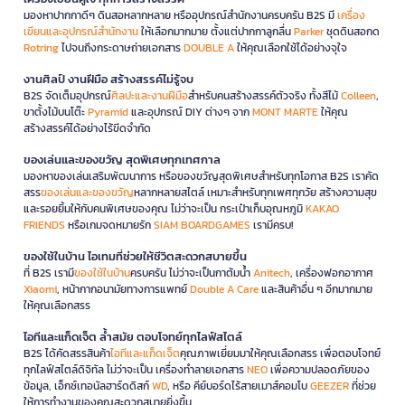
มองหาปากกาดีๆ ดินสอหลากหลาย หรืออุปกรณ์สำนักงานครบครัน B2S มี
เครื่อง
เขียนและอุปกรณ์สำนักงาน
ให้เลือกมากมาย ตั้งแต่ปากกาลูกลื่น
Parker
ชุดดินสอกด
Rotring
ไปจนถึงกระดาษถ่ายเอกสาร
DOUBLE A
ให้คุณเลือกใช้ได้อย่างจุใจ
งานศิลป์ งานฝีมือ สร้างสรรค์ไม่รู้จบ
B2S จัดเต็มอุปกรณ์
ศิลปะและงานฝีมือ
สำหรับคนสร้างสรรค์ตัวจริง ทั้งสีไม้
Colleen
,
ขาตั้งไม้บนโต๊ะ
Pyramid
และอุปกรณ์ DIY ต่างๆ จาก
MONT MARTE
ให้คุณ
สร้างสรรค์ได้อย่างไร้ขีดจำกัด
ของเล่นและของขวัญ สุดพิเศษทุกเทศกาล
มองหาของเล่นเสริมพัฒนาการ หรือของขวัญสุดพิเศษสำหรับทุกโอกาส B2S เราคัด
สรร
ของเล่นและของขวัญ
หลากหลายสไตล์ เหมาะสำหรับทุกเพศทุกวัย สร้างความสุข
และรอยยิ้มให้กับคนพิเศษของคุณ ไม่ว่าจะเป็น กระเป๋าเก็บอุณหภูมิ
KAKAO
FRIENDS
หรือเกมจดหมายรัก
SIAM BOARDGAMES
เรามีครบ!
ของใช้ในบ้าน ไอเทมที่ช่วยให้ชีวิตสะดวกสบายขึ้น
ที่ B2S เรามี
ของใช้ในบ้าน
ครบครัน ไม่ว่าจะเป็นกาต้มน้ำ
Anitech
, เครื่องฟอกอากาศ
Xiaomi
, หน้ากากอนามัยทางการแพทย์
Double A Care
และสินค้าอื่น ๆ อีกมากมาย
ให้คุณเลือกสรร
ไอทีและแก็ดเจ็ต ล้ำสมัย ตอบโจทย์ทุกไลฟ์สไตล์
B2S ได้คัดสรรสินค้า
ไอทีและแก็ดเจ็ต
คุณภาพเยี่ยมมาให้คุณเลือกสรร เพื่อตอบโจทย์
ทุกไลฟ์สไตล์ดิจิทัล ไม่ว่าจะเป็น เครื่องทำลายเอกสาร
NEO
เพื่อความปลอดภัยของ
ข้อมูล, เอ็กซ์เทอนัลฮาร์ดดิสก์
WD
, หรือ คีย์บอร์ดไร้สายเมาส์คอมโบ
GEEZER
ที่ช่วย
ให้การทำงานของคุณสะดวกสบายยิ่งขึ้น