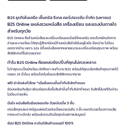
B2S ธุรกิจในเครือ เซ็นทรัล รีเทล คอร์ปอเรชั่น จำกัด (มหาชน)
B2S Online แหล่งรวมหนังสือ เครื่องเขียน และแรงบันดาลใจ
สำหรับทุกวัย
B2S Online คือร้านหนังสือและเครื่องเขียนออนไลน์ที่ครบครัน ตอบโจทย์คนรักการ
อ่านและงานเขียน ให้คุณรู้สึกเหมือนมีร้านหนังสือใกล้ฉันอยู่ในมือ ช้อปง่าย ไม่ต้อง
ออกจากบ้าน เพราะ b2s มีทั้งหนังสือหลากหลายแนวและเครื่องเขียนคุณภาพ พร้อม
สิทธิพิเศษที่ไม่ควรพลาด!
ทำไม B2S Online คือแหล่งช้อปปิ้งที่คุณไม่ควรพลาด
ไม่ว่าคุณจะเป็นนักเรียน นักศึกษา คนทำงาน B2S พร้อมให้คุณเลือกสินค้าคุณภาพได้
ตลอด 24 ชั่วโมง พร้อมโปรโมชั่นและสิทธิพิเศษมากมาย
ฟรี! ค่าจัดส่งทั่วไทย *เมื่อสั่งครบขั้นต่ำที่บริษัทกำหนด
ช้อปเพลินเกินคุ้ม! เพียงมียอดสั่งซื้อสินค้าขั้นต่ำที่บริษัทกำหนด รับสิทธิ์ส่งฟรีถึงบ้าน
ไม่ต้องจ่ายเพิ่ม
มั่นใจ หนังสือถึงมือปลอดภัย ด้วยบับเบิ้ล 3 ชั้น
หนังสือทุกเล่มจากบีทูเอสห่อด้วยบับเบิ้ลหนาแน่นถึง 3 ชั้น หมดกังวลเรื่องความเสีย
หายระหว่างจัดส่ง พร้อมส่งตรงถึงมือคุณในสภาพสมบูรณ์
ช้อป B2S Online การันตีสินค้าของแท้ 100%