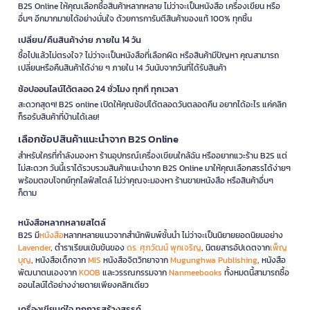
B2S Online ให้คุณเลือกซื้อสินค้าหลากหลาย ไม่ว่าจะเป็นหนังสือ เครื่องเขียน หรือ
อื่นๆ อีกมากมายได้อย่างมั่นใจ ด้วยการการันตีสินค้าของแท้ 100% ทุกชิ้น
เปลี่ยน/คืนสินค้าง่าย ภายใน 14 วัน
ซื้อไปแล้วไม่ตรงใจ? ไม่ว่าจะเป็นหนังสือที่เลือกผิด หรือสินค้ามีปัญหา คุณสามารถ
เปลี่ยนหรือคืนสินค้าได้ง่าย ๆ ภายใน 14 วันนับจากวันที่ได้รับสินค้า
ช้อปออนไลน์ได้ตลอด 24 ชั่วโมง ทุกที่ ทุกเวลา
สะดวกสุดๆ! B2S online เปิดให้คุณช้อปได้ตลอดวันตลอดคืน อยากได้อะไร แค่คลิก
ก็รอรับสินค้าที่บ้านได้เลย!
เลือกช้อปสินค้าแนะนำจาก B2S Online
สำหรับใครที่กำลังมองหา ร้านอุปกรณ์เครื่องเขียนใกล้ฉัน หรืออยากแวะร้าน B2S แต่
ไม่สะดวก วันนี้เราได้รวบรวมสินค้าแนะนำจาก B2S Online มาให้คุณเลือกสรรได้ง่ายๆ
พร้อมตอบโจทย์ทุกไลฟ์สไตล์ ไม่ว่าคุณจะมองหา ร้านขายหนังสือ หรือสินค้าอื่นๆ
ก็ตาม
หนังสือหลากหลายสไตล์
B2S มี
หนังสือ
หลากหลายแนวจากสำนักพิมพ์ชั้นนำ ไม่ว่าจะเป็นนิยายยอดนิยมอย่าง
Lavender
, ตำราเรียนเข้มข้นของ
ดร. ศุภวัฒน์ พุกเจริญ
, นิตยสารอัปเดตจาก
เพ็ญ
บุญ
, หนังสือเด็กจาก
MIS
หนังสือจิตวิทยาจาก
Mugunghwa Publishing
, หนังสือ
พัฒนาตนเองจาก
KOOB
และวรรณกรรมจาก
Nanmeebooks
ทั้งหมดนี้สามารถซื้อ
ออนไลน์ได้อย่างง่ายดายเพียงคลิกเดียว
เครื่องเขียนคู่ใจ ทุกการสร้างสรรค์