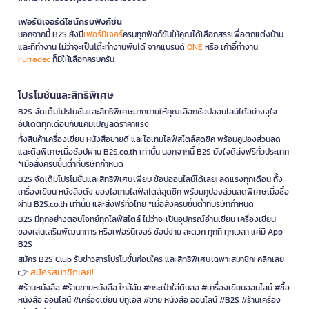
เฟอร์นิเจอร์ดีไซน์ครบฟังก์ชั่น
นอกจากนี้ B2S ยังมี
เฟอร์นิเจอร์
ครบทุกฟังก์ชันให้คุณได้เลือกสรรเพื่อตกแต่งบ้าน
และที่ทำงาน ไม่ว่าจะเป็นโต๊ะทำงานพับได้ จากแบรนด์
ONE
หรือ เก้าอี้ทำงาน
Furradec
ก็มีให้เลือกครบครัน
โปรโมชั่นและสิทธิพิเศษ
B2S จัดเต็มโปรโมชั่นและสิทธิพิเศษมากมายให้คุณเลือกช้อปออนไลน์ได้อย่างจุใจ
อัปเดตทุกเดือนกับแคมเปญลดราคาแรง
ทั้งสินค้าเครื่องเขียน หนังสือขายดี และไอเทมไลฟ์สไตล์สุดชิค พร้อมคูปองส่วนลด
และดีลพิเศษเมื่อช้อปผ่าน B2S.co.th เท่านั้น นอกจากนี้ B2S ยังใจดีส่งฟรีทั่วประเทศ
*เมื่อสั่งครบขั้นต่ำที่บริษัทกำหนด
B2S จัดเต็มโปรโมชั่นและสิทธิพิเศษเพียบ ช้อปออนไลน์ได้เลย! ลดแรงทุกเดือน ทั้ง
เครื่องเขียน หนังสือดัง ของไอเทมไลฟ์สไตล์สุดชิค พร้อมคูปองส่วนลดพิเศษเมื่อซื้อ
ผ่าน B2S.co.th เท่านั้น และส่งฟรีทั่วไทย *เมื่อสั่งครบขั้นต่ำที่บริษัทกำหนด
B2S มีทุกอย่างตอบโจทย์ทุกไลฟ์สไตล์ ไม่ว่าจะเป็นอุปกรณ์อ่านเขียน เครื่องเขียน
ของเล่นเสริมพัฒนาการ หรือเฟอร์นิเจอร์ ช้อปง่าย สะดวก ทุกที่ ทุกเวลา แค่มี App
B2S
สมัคร B2S Club รับข่าวสารโปรโมชั่นก่อนใคร และสิทธิพิเศษเฉพาะสมาชิก! คลิกเลย
สมัครสมาชิกเลย!
👉
#ร้านหนังสือ #ร้านขายหนังสือ ใกล้ฉัน #กระเป๋าใส่ดินสอ #เครื่องเขียนออนไลน์ #ซื้อ
หนังสือ ออนไลน์ #เครื่องเขียน บีทูเอส #ขาย หนังสือ ออนไลน์ #B2S #ร้านเครื่อง