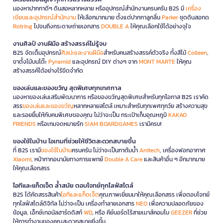
มองหาปากกาดีๆ ดินสอหลากหลาย หรืออุปกรณ์สำนักงานครบครัน B2S มี
เครื่อง
เขียนและอุปกรณ์สำนักงาน
ให้เลือกมากมาย ตั้งแต่ปากกาลูกลื่น
Parker
ชุดดินสอกด
Rotring
ไปจนถึงกระดาษถ่ายเอกสาร
DOUBLE A
ให้คุณเลือกใช้ได้อย่างจุใจ
งานศิลป์ งานฝีมือ สร้างสรรค์ไม่รู้จบ
B2S จัดเต็มอุปกรณ์
ศิลปะและงานฝีมือ
สำหรับคนสร้างสรรค์ตัวจริง ทั้งสีไม้
Colleen
,
ขาตั้งไม้บนโต๊ะ
Pyramid
และอุปกรณ์ DIY ต่างๆ จาก
MONT MARTE
ให้คุณ
สร้างสรรค์ได้อย่างไร้ขีดจำกัด
ของเล่นและของขวัญ สุดพิเศษทุกเทศกาล
มองหาของเล่นเสริมพัฒนาการ หรือของขวัญสุดพิเศษสำหรับทุกโอกาส B2S เราคัด
สรร
ของเล่นและของขวัญ
หลากหลายสไตล์ เหมาะสำหรับทุกเพศทุกวัย สร้างความสุข
และรอยยิ้มให้กับคนพิเศษของคุณ ไม่ว่าจะเป็น กระเป๋าเก็บอุณหภูมิ
KAKAO
FRIENDS
หรือเกมจดหมายรัก
SIAM BOARDGAMES
เรามีครบ!
ของใช้ในบ้าน ไอเทมที่ช่วยให้ชีวิตสะดวกสบายขึ้น
ที่ B2S เรามี
ของใช้ในบ้าน
ครบครัน ไม่ว่าจะเป็นกาต้มน้ำ
Anitech
, เครื่องฟอกอากาศ
Xiaomi
, หน้ากากอนามัยทางการแพทย์
Double A Care
และสินค้าอื่น ๆ อีกมากมาย
ให้คุณเลือกสรร
ไอทีและแก็ดเจ็ต ล้ำสมัย ตอบโจทย์ทุกไลฟ์สไตล์
B2S ได้คัดสรรสินค้า
ไอทีและแก็ดเจ็ต
คุณภาพเยี่ยมมาให้คุณเลือกสรร เพื่อตอบโจทย์
ทุกไลฟ์สไตล์ดิจิทัล ไม่ว่าจะเป็น เครื่องทำลายเอกสาร
NEO
เพื่อความปลอดภัยของ
ข้อมูล, เอ็กซ์เทอนัลฮาร์ดดิสก์
WD
, หรือ คีย์บอร์ดไร้สายเมาส์คอมโบ
GEEZER
ที่ช่วย
ให้การทำงานของคุณสะดวกสบายยิ่งขึ้น