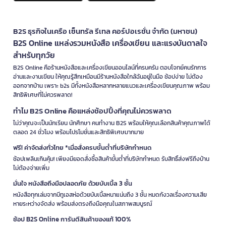
B2S ธุรกิจในเครือ เซ็นทรัล รีเทล คอร์ปอเรชั่น จำกัด (มหาชน)
B2S Online แหล่งรวมหนังสือ เครื่องเขียน และแรงบันดาลใจ
สำหรับทุกวัย
B2S Online คือร้านหนังสือและเครื่องเขียนออนไลน์ที่ครบครัน ตอบโจทย์คนรักการ
อ่านและงานเขียน ให้คุณรู้สึกเหมือนมีร้านหนังสือใกล้ฉันอยู่ในมือ ช้อปง่าย ไม่ต้อง
ออกจากบ้าน เพราะ b2s มีทั้งหนังสือหลากหลายแนวและเครื่องเขียนคุณภาพ พร้อม
สิทธิพิเศษที่ไม่ควรพลาด!
ทำไม B2S Online คือแหล่งช้อปปิ้งที่คุณไม่ควรพลาด
ไม่ว่าคุณจะเป็นนักเรียน นักศึกษา คนทำงาน B2S พร้อมให้คุณเลือกสินค้าคุณภาพได้
ตลอด 24 ชั่วโมง พร้อมโปรโมชั่นและสิทธิพิเศษมากมาย
ฟรี! ค่าจัดส่งทั่วไทย *เมื่อสั่งครบขั้นต่ำที่บริษัทกำหนด
ช้อปเพลินเกินคุ้ม! เพียงมียอดสั่งซื้อสินค้าขั้นต่ำที่บริษัทกำหนด รับสิทธิ์ส่งฟรีถึงบ้าน
ไม่ต้องจ่ายเพิ่ม
มั่นใจ หนังสือถึงมือปลอดภัย ด้วยบับเบิ้ล 3 ชั้น
หนังสือทุกเล่มจากบีทูเอสห่อด้วยบับเบิ้ลหนาแน่นถึง 3 ชั้น หมดกังวลเรื่องความเสีย
หายระหว่างจัดส่ง พร้อมส่งตรงถึงมือคุณในสภาพสมบูรณ์
ช้อป B2S Online การันตีสินค้าของแท้ 100%