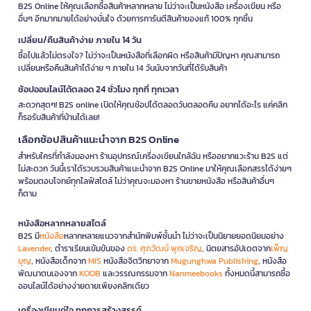
B2S Online ให้คุณเลือกซื้อสินค้าหลากหลาย ไม่ว่าจะเป็นหนังสือ เครื่องเขียน หรือ
อื่นๆ อีกมากมายได้อย่างมั่นใจ ด้วยการการันตีสินค้าของแท้ 100% ทุกชิ้น
เปลี่ยน/คืนสินค้าง่าย ภายใน 14 วัน
ซื้อไปแล้วไม่ตรงใจ? ไม่ว่าจะเป็นหนังสือที่เลือกผิด หรือสินค้ามีปัญหา คุณสามารถ
เปลี่ยนหรือคืนสินค้าได้ง่าย ๆ ภายใน 14 วันนับจากวันที่ได้รับสินค้า
ช้อปออนไลน์ได้ตลอด 24 ชั่วโมง ทุกที่ ทุกเวลา
สะดวกสุดๆ! B2S online เปิดให้คุณช้อปได้ตลอดวันตลอดคืน อยากได้อะไร แค่คลิก
ก็รอรับสินค้าที่บ้านได้เลย!
เลือกช้อปสินค้าแนะนำจาก B2S Online
สำหรับใครที่กำลังมองหา ร้านอุปกรณ์เครื่องเขียนใกล้ฉัน หรืออยากแวะร้าน B2S แต่
ไม่สะดวก วันนี้เราได้รวบรวมสินค้าแนะนำจาก B2S Online มาให้คุณเลือกสรรได้ง่ายๆ
พร้อมตอบโจทย์ทุกไลฟ์สไตล์ ไม่ว่าคุณจะมองหา ร้านขายหนังสือ หรือสินค้าอื่นๆ
ก็ตาม
หนังสือหลากหลายสไตล์
B2S มี
หนังสือ
หลากหลายแนวจากสำนักพิมพ์ชั้นนำ ไม่ว่าจะเป็นนิยายยอดนิยมอย่าง
Lavender
, ตำราเรียนเข้มข้นของ
ดร. ศุภวัฒน์ พุกเจริญ
, นิตยสารอัปเดตจาก
เพ็ญ
บุญ
, หนังสือเด็กจาก
MIS
หนังสือจิตวิทยาจาก
Mugunghwa Publishing
, หนังสือ
พัฒนาตนเองจาก
KOOB
และวรรณกรรมจาก
Nanmeebooks
ทั้งหมดนี้สามารถซื้อ
ออนไลน์ได้อย่างง่ายดายเพียงคลิกเดียว
เครื่องเขียนคู่ใจ ทุกการสร้างสรรค์