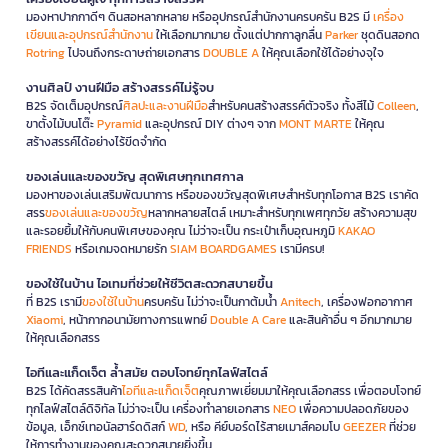
มองหาปากกาดีๆ ดินสอหลากหลาย หรืออุปกรณ์สำนักงานครบครัน B2S มี
เครื่อง
เขียนและอุปกรณ์สำนักงาน
ให้เลือกมากมาย ตั้งแต่ปากกาลูกลื่น
Parker
ชุดดินสอกด
Rotring
ไปจนถึงกระดาษถ่ายเอกสาร
DOUBLE A
ให้คุณเลือกใช้ได้อย่างจุใจ
งานศิลป์ งานฝีมือ สร้างสรรค์ไม่รู้จบ
B2S จัดเต็มอุปกรณ์
ศิลปะและงานฝีมือ
สำหรับคนสร้างสรรค์ตัวจริง ทั้งสีไม้
Colleen
,
ขาตั้งไม้บนโต๊ะ
Pyramid
และอุปกรณ์ DIY ต่างๆ จาก
MONT MARTE
ให้คุณ
สร้างสรรค์ได้อย่างไร้ขีดจำกัด
ของเล่นและของขวัญ สุดพิเศษทุกเทศกาล
มองหาของเล่นเสริมพัฒนาการ หรือของขวัญสุดพิเศษสำหรับทุกโอกาส B2S เราคัด
สรร
ของเล่นและของขวัญ
หลากหลายสไตล์ เหมาะสำหรับทุกเพศทุกวัย สร้างความสุข
และรอยยิ้มให้กับคนพิเศษของคุณ ไม่ว่าจะเป็น กระเป๋าเก็บอุณหภูมิ
KAKAO
FRIENDS
หรือเกมจดหมายรัก
SIAM BOARDGAMES
เรามีครบ!
ของใช้ในบ้าน ไอเทมที่ช่วยให้ชีวิตสะดวกสบายขึ้น
ที่ B2S เรามี
ของใช้ในบ้าน
ครบครัน ไม่ว่าจะเป็นกาต้มน้ำ
Anitech
, เครื่องฟอกอากาศ
Xiaomi
, หน้ากากอนามัยทางการแพทย์
Double A Care
และสินค้าอื่น ๆ อีกมากมาย
ให้คุณเลือกสรร
ไอทีและแก็ดเจ็ต ล้ำสมัย ตอบโจทย์ทุกไลฟ์สไตล์
B2S ได้คัดสรรสินค้า
ไอทีและแก็ดเจ็ต
คุณภาพเยี่ยมมาให้คุณเลือกสรร เพื่อตอบโจทย์
ทุกไลฟ์สไตล์ดิจิทัล ไม่ว่าจะเป็น เครื่องทำลายเอกสาร
NEO
เพื่อความปลอดภัยของ
ข้อมูล, เอ็กซ์เทอนัลฮาร์ดดิสก์
WD
, หรือ คีย์บอร์ดไร้สายเมาส์คอมโบ
GEEZER
ที่ช่วย
ให้การทำงานของคุณสะดวกสบายยิ่งขึ้น