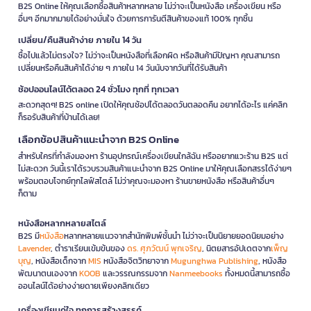
B2S Online ให้คุณเลือกซื้อสินค้าหลากหลาย ไม่ว่าจะเป็นหนังสือ เครื่องเขียน หรือ
อื่นๆ อีกมากมายได้อย่างมั่นใจ ด้วยการการันตีสินค้าของแท้ 100% ทุกชิ้น
เปลี่ยน/คืนสินค้าง่าย ภายใน 14 วัน
ซื้อไปแล้วไม่ตรงใจ? ไม่ว่าจะเป็นหนังสือที่เลือกผิด หรือสินค้ามีปัญหา คุณสามารถ
เปลี่ยนหรือคืนสินค้าได้ง่าย ๆ ภายใน 14 วันนับจากวันที่ได้รับสินค้า
ช้อปออนไลน์ได้ตลอด 24 ชั่วโมง ทุกที่ ทุกเวลา
สะดวกสุดๆ! B2S online เปิดให้คุณช้อปได้ตลอดวันตลอดคืน อยากได้อะไร แค่คลิก
ก็รอรับสินค้าที่บ้านได้เลย!
เลือกช้อปสินค้าแนะนำจาก B2S Online
สำหรับใครที่กำลังมองหา ร้านอุปกรณ์เครื่องเขียนใกล้ฉัน หรืออยากแวะร้าน B2S แต่
ไม่สะดวก วันนี้เราได้รวบรวมสินค้าแนะนำจาก B2S Online มาให้คุณเลือกสรรได้ง่ายๆ
พร้อมตอบโจทย์ทุกไลฟ์สไตล์ ไม่ว่าคุณจะมองหา ร้านขายหนังสือ หรือสินค้าอื่นๆ
ก็ตาม
หนังสือหลากหลายสไตล์
B2S มี
หนังสือ
หลากหลายแนวจากสำนักพิมพ์ชั้นนำ ไม่ว่าจะเป็นนิยายยอดนิยมอย่าง
Lavender
, ตำราเรียนเข้มข้นของ
ดร. ศุภวัฒน์ พุกเจริญ
, นิตยสารอัปเดตจาก
เพ็ญ
บุญ
, หนังสือเด็กจาก
MIS
หนังสือจิตวิทยาจาก
Mugunghwa Publishing
, หนังสือ
พัฒนาตนเองจาก
KOOB
และวรรณกรรมจาก
Nanmeebooks
ทั้งหมดนี้สามารถซื้อ
ออนไลน์ได้อย่างง่ายดายเพียงคลิกเดียว
เครื่องเขียนคู่ใจ ทุกการสร้างสรรค์