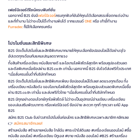
เฟอร์นิเจอร์ดีไซน์ครบฟังก์ชั่น
นอกจากนี้ B2S ยังมี
เฟอร์นิเจอร์
ครบทุกฟังก์ชันให้คุณได้เลือกสรรเพื่อตกแต่งบ้าน
และที่ทำงาน ไม่ว่าจะเป็นโต๊ะทำงานพับได้ จากแบรนด์
ONE
หรือ เก้าอี้ทำงาน
Furradec
ก็มีให้เลือกครบครัน
โปรโมชั่นและสิทธิพิเศษ
B2S จัดเต็มโปรโมชั่นและสิทธิพิเศษมากมายให้คุณเลือกช้อปออนไลน์ได้อย่างจุใจ
อัปเดตทุกเดือนกับแคมเปญลดราคาแรง
ทั้งสินค้าเครื่องเขียน หนังสือขายดี และไอเทมไลฟ์สไตล์สุดชิค พร้อมคูปองส่วนลด
และดีลพิเศษเมื่อช้อปผ่าน B2S.co.th เท่านั้น นอกจากนี้ B2S ยังใจดีส่งฟรีทั่วประเทศ
*เมื่อสั่งครบขั้นต่ำที่บริษัทกำหนด
B2S จัดเต็มโปรโมชั่นและสิทธิพิเศษเพียบ ช้อปออนไลน์ได้เลย! ลดแรงทุกเดือน ทั้ง
เครื่องเขียน หนังสือดัง ของไอเทมไลฟ์สไตล์สุดชิค พร้อมคูปองส่วนลดพิเศษเมื่อซื้อ
ผ่าน B2S.co.th เท่านั้น และส่งฟรีทั่วไทย *เมื่อสั่งครบขั้นต่ำที่บริษัทกำหนด
B2S มีทุกอย่างตอบโจทย์ทุกไลฟ์สไตล์ ไม่ว่าจะเป็นอุปกรณ์อ่านเขียน เครื่องเขียน
ของเล่นเสริมพัฒนาการ หรือเฟอร์นิเจอร์ ช้อปง่าย สะดวก ทุกที่ ทุกเวลา แค่มี App
B2S
สมัคร B2S Club รับข่าวสารโปรโมชั่นก่อนใคร และสิทธิพิเศษเฉพาะสมาชิก! คลิกเลย
สมัครสมาชิกเลย!
👉
#ร้านหนังสือ #ร้านขายหนังสือ ใกล้ฉัน #กระเป๋าใส่ดินสอ #เครื่องเขียนออนไลน์ #ซื้อ
หนังสือ ออนไลน์ #เครื่องเขียน บีทูเอส #ขาย หนังสือ ออนไลน์ #B2S #ร้านเครื่อง