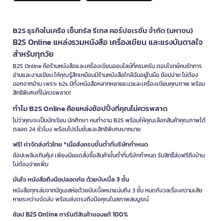
B2S ธุรกิจในเครือ เซ็นทรัล รีเทล คอร์ปอเรชั่น จำกัด (มหาชน)
B2S Online แหล่งรวมหนังสือ เครื่องเขียน และแรงบันดาลใจ
สำหรับทุกวัย
B2S Online คือร้านหนังสือและเครื่องเขียนออนไลน์ที่ครบครัน ตอบโจทย์คนรักการ
อ่านและงานเขียน ให้คุณรู้สึกเหมือนมีร้านหนังสือใกล้ฉันอยู่ในมือ ช้อปง่าย ไม่ต้อง
ออกจากบ้าน เพราะ b2s มีทั้งหนังสือหลากหลายแนวและเครื่องเขียนคุณภาพ พร้อม
สิทธิพิเศษที่ไม่ควรพลาด!
ทำไม B2S Online คือแหล่งช้อปปิ้งที่คุณไม่ควรพลาด
ไม่ว่าคุณจะเป็นนักเรียน นักศึกษา คนทำงาน B2S พร้อมให้คุณเลือกสินค้าคุณภาพได้
ตลอด 24 ชั่วโมง พร้อมโปรโมชั่นและสิทธิพิเศษมากมาย
ฟรี! ค่าจัดส่งทั่วไทย *เมื่อสั่งครบขั้นต่ำที่บริษัทกำหนด
ช้อปเพลินเกินคุ้ม! เพียงมียอดสั่งซื้อสินค้าขั้นต่ำที่บริษัทกำหนด รับสิทธิ์ส่งฟรีถึงบ้าน
ไม่ต้องจ่ายเพิ่ม
มั่นใจ หนังสือถึงมือปลอดภัย ด้วยบับเบิ้ล 3 ชั้น
หนังสือทุกเล่มจากบีทูเอสห่อด้วยบับเบิ้ลหนาแน่นถึง 3 ชั้น หมดกังวลเรื่องความเสีย
หายระหว่างจัดส่ง พร้อมส่งตรงถึงมือคุณในสภาพสมบูรณ์
ช้อป B2S Online การันตีสินค้าของแท้ 100%