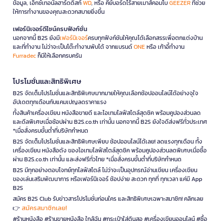
ข้อมูล, เอ็กซ์เทอนัลฮาร์ดดิสก์
WD
, หรือ คีย์บอร์ดไร้สายเมาส์คอมโบ
GEEZER
ที่ช่วย
ให้การทำงานของคุณสะดวกสบายยิ่งขึ้น
เฟอร์นิเจอร์ดีไซน์ครบฟังก์ชั่น
นอกจากนี้ B2S ยังมี
เฟอร์นิเจอร์
ครบทุกฟังก์ชันให้คุณได้เลือกสรรเพื่อตกแต่งบ้าน
และที่ทำงาน ไม่ว่าจะเป็นโต๊ะทำงานพับได้ จากแบรนด์
ONE
หรือ เก้าอี้ทำงาน
Furradec
ก็มีให้เลือกครบครัน
โปรโมชั่นและสิทธิพิเศษ
B2S จัดเต็มโปรโมชั่นและสิทธิพิเศษมากมายให้คุณเลือกช้อปออนไลน์ได้อย่างจุใจ
อัปเดตทุกเดือนกับแคมเปญลดราคาแรง
ทั้งสินค้าเครื่องเขียน หนังสือขายดี และไอเทมไลฟ์สไตล์สุดชิค พร้อมคูปองส่วนลด
และดีลพิเศษเมื่อช้อปผ่าน B2S.co.th เท่านั้น นอกจากนี้ B2S ยังใจดีส่งฟรีทั่วประเทศ
*เมื่อสั่งครบขั้นต่ำที่บริษัทกำหนด
B2S จัดเต็มโปรโมชั่นและสิทธิพิเศษเพียบ ช้อปออนไลน์ได้เลย! ลดแรงทุกเดือน ทั้ง
เครื่องเขียน หนังสือดัง ของไอเทมไลฟ์สไตล์สุดชิค พร้อมคูปองส่วนลดพิเศษเมื่อซื้อ
ผ่าน B2S.co.th เท่านั้น และส่งฟรีทั่วไทย *เมื่อสั่งครบขั้นต่ำที่บริษัทกำหนด
B2S มีทุกอย่างตอบโจทย์ทุกไลฟ์สไตล์ ไม่ว่าจะเป็นอุปกรณ์อ่านเขียน เครื่องเขียน
ของเล่นเสริมพัฒนาการ หรือเฟอร์นิเจอร์ ช้อปง่าย สะดวก ทุกที่ ทุกเวลา แค่มี App
B2S
สมัคร B2S Club รับข่าวสารโปรโมชั่นก่อนใคร และสิทธิพิเศษเฉพาะสมาชิก! คลิกเลย
สมัครสมาชิกเลย!
👉
#ร้านหนังสือ #ร้านขายหนังสือ ใกล้ฉัน #กระเป๋าใส่ดินสอ #เครื่องเขียนออนไลน์ #ซื้อ