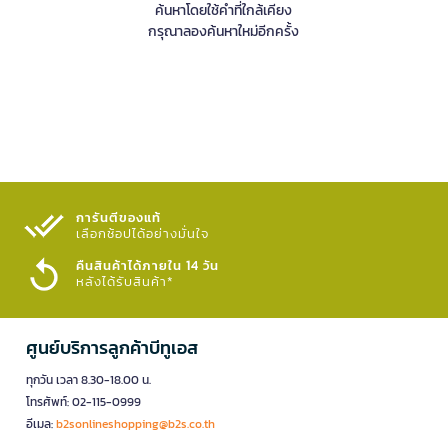
ค้นหาโดยใช้คำที่ใกล้เคียง
กรุณาลองค้นหาใหม่อีกครั้ง
การันตีของแท้
เลือกช้อปได้อย่างมั่นใจ​
คืนสินค้าได้ภายใน 14 วัน
หลังได้รับสินค้า*
ศูนย์บริการลูกค้าบีทูเอส
ทุกวัน เวลา 8.30-18.00 น.
โทรศัพท์: 02-115-0999
อีเมล:
b2sonlineshopping@b2s.co.th