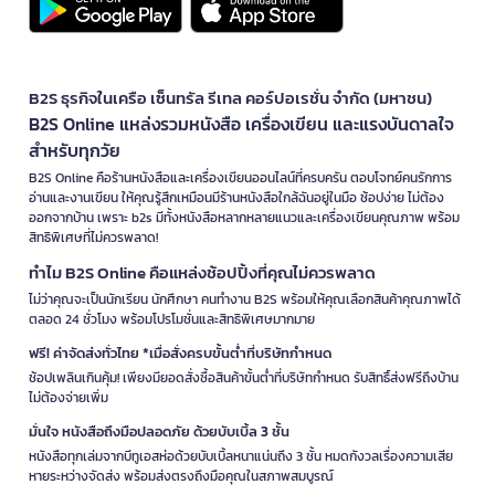
B2S ธุรกิจในเครือ เซ็นทรัล รีเทล คอร์ปอเรชั่น จำกัด (มหาชน)
B2S Online แหล่งรวมหนังสือ เครื่องเขียน และแรงบันดาลใจ
สำหรับทุกวัย
B2S Online คือร้านหนังสือและเครื่องเขียนออนไลน์ที่ครบครัน ตอบโจทย์คนรักการ
อ่านและงานเขียน ให้คุณรู้สึกเหมือนมีร้านหนังสือใกล้ฉันอยู่ในมือ ช้อปง่าย ไม่ต้อง
ออกจากบ้าน เพราะ b2s มีทั้งหนังสือหลากหลายแนวและเครื่องเขียนคุณภาพ พร้อม
สิทธิพิเศษที่ไม่ควรพลาด!
ทำไม B2S Online คือแหล่งช้อปปิ้งที่คุณไม่ควรพลาด
ไม่ว่าคุณจะเป็นนักเรียน นักศึกษา คนทำงาน B2S พร้อมให้คุณเลือกสินค้าคุณภาพได้
ตลอด 24 ชั่วโมง พร้อมโปรโมชั่นและสิทธิพิเศษมากมาย
ฟรี! ค่าจัดส่งทั่วไทย *เมื่อสั่งครบขั้นต่ำที่บริษัทกำหนด
ช้อปเพลินเกินคุ้ม! เพียงมียอดสั่งซื้อสินค้าขั้นต่ำที่บริษัทกำหนด รับสิทธิ์ส่งฟรีถึงบ้าน
ไม่ต้องจ่ายเพิ่ม
มั่นใจ หนังสือถึงมือปลอดภัย ด้วยบับเบิ้ล 3 ชั้น
หนังสือทุกเล่มจากบีทูเอสห่อด้วยบับเบิ้ลหนาแน่นถึง 3 ชั้น หมดกังวลเรื่องความเสีย
หายระหว่างจัดส่ง พร้อมส่งตรงถึงมือคุณในสภาพสมบูรณ์