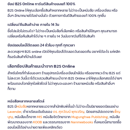
ช้อป B2S Online การันตีสินค้าของแท้ 100%
B2S Online ให้คุณเลือกซื้อสินค้าหลากหลาย ไม่ว่าจะเป็นหนังสือ เครื่องเขียน หรือ
อื่นๆ อีกมากมายได้อย่างมั่นใจ ด้วยการการันตีสินค้าของแท้ 100% ทุกชิ้น
เปลี่ยน/คืนสินค้าง่าย ภายใน 14 วัน
ซื้อไปแล้วไม่ตรงใจ? ไม่ว่าจะเป็นหนังสือที่เลือกผิด หรือสินค้ามีปัญหา คุณสามารถ
เปลี่ยนหรือคืนสินค้าได้ง่าย ๆ ภายใน 14 วันนับจากวันที่ได้รับสินค้า
ช้อปออนไลน์ได้ตลอด 24 ชั่วโมง ทุกที่ ทุกเวลา
สะดวกสุดๆ! B2S online เปิดให้คุณช้อปได้ตลอดวันตลอดคืน อยากได้อะไร แค่คลิก
ก็รอรับสินค้าที่บ้านได้เลย!
เลือกช้อปสินค้าแนะนำจาก B2S Online
สำหรับใครที่กำลังมองหา ร้านอุปกรณ์เครื่องเขียนใกล้ฉัน หรืออยากแวะร้าน B2S แต่
ไม่สะดวก วันนี้เราได้รวบรวมสินค้าแนะนำจาก B2S Online มาให้คุณเลือกสรรได้ง่ายๆ
พร้อมตอบโจทย์ทุกไลฟ์สไตล์ ไม่ว่าคุณจะมองหา ร้านขายหนังสือ หรือสินค้าอื่นๆ
ก็ตาม
หนังสือหลากหลายสไตล์
B2S มี
หนังสือ
หลากหลายแนวจากสำนักพิมพ์ชั้นนำ ไม่ว่าจะเป็นนิยายยอดนิยมอย่าง
Lavender
, ตำราเรียนเข้มข้นของ
ดร. ศุภวัฒน์ พุกเจริญ
, นิตยสารอัปเดตจาก
เพ็ญ
บุญ
, หนังสือเด็กจาก
MIS
หนังสือจิตวิทยาจาก
Mugunghwa Publishing
, หนังสือ
พัฒนาตนเองจาก
KOOB
และวรรณกรรมจาก
Nanmeebooks
ทั้งหมดนี้สามารถซื้อ
ออนไลน์ได้อย่างง่ายดายเพียงคลิกเดียว