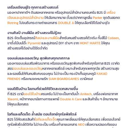
เครื่องเขียนคู่ใจ ทุกการสร้างสรรค์
มองหาปากกาดีๆ ดินสอหลากหลาย หรืออุปกรณ์สำนักงานครบครัน B2S มี
เครื่อง
เขียนและอุปกรณ์สำนักงาน
ให้เลือกมากมาย ตั้งแต่ปากกาลูกลื่น
Parker
ชุดดินสอกด
Rotring
ไปจนถึงกระดาษถ่ายเอกสาร
DOUBLE A
ให้คุณเลือกใช้ได้อย่างจุใจ
งานศิลป์ งานฝีมือ สร้างสรรค์ไม่รู้จบ
B2S จัดเต็มอุปกรณ์
ศิลปะและงานฝีมือ
สำหรับคนสร้างสรรค์ตัวจริง ทั้งสีไม้
Colleen
,
ขาตั้งไม้บนโต๊ะ
Pyramid
และอุปกรณ์ DIY ต่างๆ จาก
MONT MARTE
ให้คุณ
สร้างสรรค์ได้อย่างไร้ขีดจำกัด
ของเล่นและของขวัญ สุดพิเศษทุกเทศกาล
มองหาของเล่นเสริมพัฒนาการ หรือของขวัญสุดพิเศษสำหรับทุกโอกาส B2S เราคัด
สรร
ของเล่นและของขวัญ
หลากหลายสไตล์ เหมาะสำหรับทุกเพศทุกวัย สร้างความสุข
และรอยยิ้มให้กับคนพิเศษของคุณ ไม่ว่าจะเป็น กระเป๋าเก็บอุณหภูมิ
KAKAO
FRIENDS
หรือเกมจดหมายรัก
SIAM BOARDGAMES
เรามีครบ!
ของใช้ในบ้าน ไอเทมที่ช่วยให้ชีวิตสะดวกสบายขึ้น
ที่ B2S เรามี
ของใช้ในบ้าน
ครบครัน ไม่ว่าจะเป็นกาต้มน้ำ
Anitech
, เครื่องฟอกอากาศ
Xiaomi
, หน้ากากอนามัยทางการแพทย์
Double A Care
และสินค้าอื่น ๆ อีกมากมาย
ให้คุณเลือกสรร
ไอทีและแก็ดเจ็ต ล้ำสมัย ตอบโจทย์ทุกไลฟ์สไตล์
B2S ได้คัดสรรสินค้า
ไอทีและแก็ดเจ็ต
คุณภาพเยี่ยมมาให้คุณเลือกสรร เพื่อตอบโจทย์
ทุกไลฟ์สไตล์ดิจิทัล ไม่ว่าจะเป็น เครื่องทำลายเอกสาร
NEO
เพื่อความปลอดภัยของ