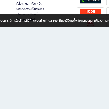
ที่ตั้งและเวลาเปิด / ปิด
นโยบายความเป็นส่วนตัว
นโยบายการใช้คุกกี้
นักลงทุนสัมพันธ์
อประสบการณ์การใช้บริการที่ดีที่สุดของท่าน ท่านสามารถศึกษาวิธีการตั้งค่าการควบคุมคุกกี้ของท่าน
ทุกวัย
ขียน ให้คุณรู้สึกเหมือนมีร้านหนังสือใกล้ฉันอยู่ในมือ ช้อปง่าย ไม่ต้องออกจากบ้าน เพราะ b2
 ชั่วโมง พร้อมโปรโมชั่นและสิทธิพิเศษมากมาย