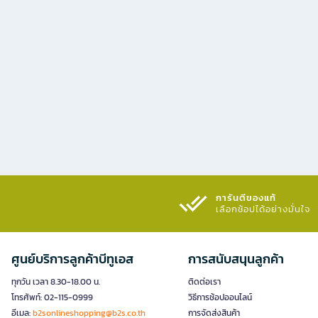
การันตีของแท้
เลือกช้อปได้อย่างมั่นใจ​
ศูนย์บริการลูกค้าบีทูเอส
การสนับสนุนลูกค้า
ทุกวัน เวลา 8.30-18.00 น.
ติดต่อเรา
โทรศัพท์: 02-115-0999
วิธีการช้อปออนไลน์
อีเมล:
b2sonlineshopping@b2s.co.th
การจัดส่งสินค้า