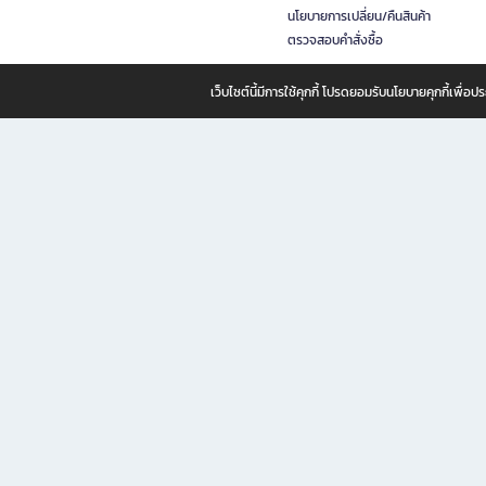
นโยบายการเปลี่ยน/คืนสินค้า
ตรวจสอบคำสั่งซื้อ
เว็บไซต์นี้มีการใช้คุกกี้ โปรดยอมรับนโยบายคุกกี้เพื่
B2S ธุรกิจในเครือ เซ็นทรัล รีเทล คอร์ปอเรชั่น จำกัด (มหาชน)
B2S Online แหล่งรวมหนังสือ เครื่องเขียน และแรงบันดาลใจสำหรับ
B2S Online คือร้านหนังสือและเครื่องเขียนออนไลน์ที่ครบครัน ตอบโจทย์คนรักการอ่านและงานเ
ทำไม B2S Online คือแหล่งช้อปปิ้งที่คุณไม่ควรพลาด
ไม่ว่าคุณจะเป็นนักเรียน นักศึกษา คนทำงาน B2S พร้อมให้คุณเลือกสินค้าคุณภาพได้ตลอด 24