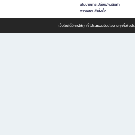
นโยบายการเปลี่ยน/คืนสินค้า
ตรวจสอบคำสั่งซื้อ
เว็บไซต์นี้มีการใช้คุกกี้ โปรดยอมรับนโยบายคุกกี้เพื่
B2S ธุรกิจในเครือ เซ็นทรัล รีเทล คอร์ปอเรชั่น จำกัด (มหาชน)
B2S Online แหล่งรวมหนังสือ เครื่องเขียน และแรงบันดาลใจสำหรับ
B2S Online คือร้านหนังสือและเครื่องเขียนออนไลน์ที่ครบครัน ตอบโจทย์คนรักการอ่านและงานเ
ทำไม B2S Online คือแหล่งช้อปปิ้งที่คุณไม่ควรพลาด
ไม่ว่าคุณจะเป็นนักเรียน นักศึกษา คนทำงาน B2S พร้อมให้คุณเลือกสินค้าคุณภาพได้ตลอด 24