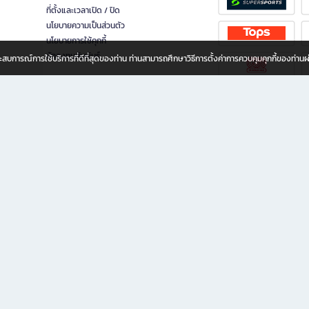
ที่ตั้งและเวลาเปิด / ปิด
นโยบายความเป็นส่วนตัว
นโยบายการใช้คุกกี้
นักลงทุนสัมพันธ์
อประสบการณ์การใช้บริการที่ดีที่สุดของท่าน ท่านสามารถศึกษาวิธีการตั้งค่าการควบคุมคุกกี้ของท่าน
ทุกวัย
ขียน ให้คุณรู้สึกเหมือนมีร้านหนังสือใกล้ฉันอยู่ในมือ ช้อปง่าย ไม่ต้องออกจากบ้าน เพราะ b2
 ชั่วโมง พร้อมโปรโมชั่นและสิทธิพิเศษมากมาย