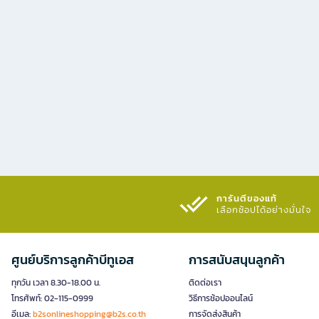
การันตีของแท้
เลือกช้อปได้อย่างมั่นใจ​
ศูนย์บริการลูกค้าบีทูเอส
การสนับสนุนลูกค้า
ทุกวัน เวลา 8.30-18.00 น.
ติดต่อเรา
โทรศัพท์: 02-115-0999
วิธีการช้อปออนไลน์
อีเมล:
b2sonlineshopping@b2s.co.th
การจัดส่งสินค้า