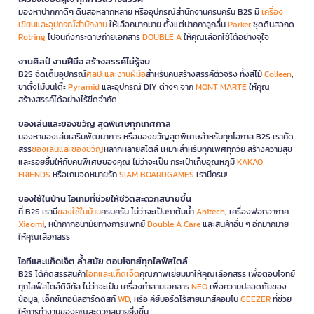
มองหาปากกาดีๆ ดินสอหลากหลาย หรืออุปกรณ์สำนักงานครบครัน B2S มี
เครื่อง
เขียนและอุปกรณ์สำนักงาน
ให้เลือกมากมาย ตั้งแต่ปากกาลูกลื่น
Parker
ชุดดินสอกด
Rotring
ไปจนถึงกระดาษถ่ายเอกสาร
DOUBLE A
ให้คุณเลือกใช้ได้อย่างจุใจ
งานศิลป์ งานฝีมือ สร้างสรรค์ไม่รู้จบ
B2S จัดเต็มอุปกรณ์
ศิลปะและงานฝีมือ
สำหรับคนสร้างสรรค์ตัวจริง ทั้งสีไม้
Colleen
,
ขาตั้งไม้บนโต๊ะ
Pyramid
และอุปกรณ์ DIY ต่างๆ จาก
MONT MARTE
ให้คุณ
สร้างสรรค์ได้อย่างไร้ขีดจำกัด
ของเล่นและของขวัญ สุดพิเศษทุกเทศกาล
มองหาของเล่นเสริมพัฒนาการ หรือของขวัญสุดพิเศษสำหรับทุกโอกาส B2S เราคัด
สรร
ของเล่นและของขวัญ
หลากหลายสไตล์ เหมาะสำหรับทุกเพศทุกวัย สร้างความสุข
และรอยยิ้มให้กับคนพิเศษของคุณ ไม่ว่าจะเป็น กระเป๋าเก็บอุณหภูมิ
KAKAO
FRIENDS
หรือเกมจดหมายรัก
SIAM BOARDGAMES
เรามีครบ!
ของใช้ในบ้าน ไอเทมที่ช่วยให้ชีวิตสะดวกสบายขึ้น
ที่ B2S เรามี
ของใช้ในบ้าน
ครบครัน ไม่ว่าจะเป็นกาต้มน้ำ
Anitech
, เครื่องฟอกอากาศ
Xiaomi
, หน้ากากอนามัยทางการแพทย์
Double A Care
และสินค้าอื่น ๆ อีกมากมาย
ให้คุณเลือกสรร
ไอทีและแก็ดเจ็ต ล้ำสมัย ตอบโจทย์ทุกไลฟ์สไตล์
B2S ได้คัดสรรสินค้า
ไอทีและแก็ดเจ็ต
คุณภาพเยี่ยมมาให้คุณเลือกสรร เพื่อตอบโจทย์
ทุกไลฟ์สไตล์ดิจิทัล ไม่ว่าจะเป็น เครื่องทำลายเอกสาร
NEO
เพื่อความปลอดภัยของ
ข้อมูล, เอ็กซ์เทอนัลฮาร์ดดิสก์
WD
, หรือ คีย์บอร์ดไร้สายเมาส์คอมโบ
GEEZER
ที่ช่วย
ให้การทำงานของคุณสะดวกสบายยิ่งขึ้น