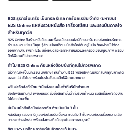
B2S ธุรกิจในเครือ เซ็นทรัล รีเทล คอร์ปอเรชั่น จำกัด (มหาชน)
B2S Online แหล่งรวมหนังสือ เครื่องเขียน และแรงบันดาลใจ
สำหรับทุกวัย
B2S Online คือร้านหนังสือและเครื่องเขียนออนไลน์ที่ครบครัน ตอบโจทย์คนรักการ
อ่านและงานเขียน ให้คุณรู้สึกเหมือนมีร้านหนังสือใกล้ฉันอยู่ในมือ ช้อปง่าย ไม่ต้อง
ออกจากบ้าน เพราะ b2s มีทั้งหนังสือหลากหลายแนวและเครื่องเขียนคุณภาพ พร้อม
สิทธิพิเศษที่ไม่ควรพลาด!
ทำไม B2S Online คือแหล่งช้อปปิ้งที่คุณไม่ควรพลาด
ไม่ว่าคุณจะเป็นนักเรียน นักศึกษา คนทำงาน B2S พร้อมให้คุณเลือกสินค้าคุณภาพได้
ตลอด 24 ชั่วโมง พร้อมโปรโมชั่นและสิทธิพิเศษมากมาย
ฟรี! ค่าจัดส่งทั่วไทย *เมื่อสั่งครบขั้นต่ำที่บริษัทกำหนด
ช้อปเพลินเกินคุ้ม! เพียงมียอดสั่งซื้อสินค้าขั้นต่ำที่บริษัทกำหนด รับสิทธิ์ส่งฟรีถึงบ้าน
ไม่ต้องจ่ายเพิ่ม
มั่นใจ หนังสือถึงมือปลอดภัย ด้วยบับเบิ้ล 3 ชั้น
หนังสือทุกเล่มจากบีทูเอสห่อด้วยบับเบิ้ลหนาแน่นถึง 3 ชั้น หมดกังวลเรื่องความเสีย
หายระหว่างจัดส่ง พร้อมส่งตรงถึงมือคุณในสภาพสมบูรณ์
ช้อป B2S Online การันตีสินค้าของแท้ 100%