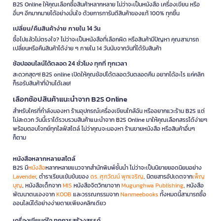
B2S Online ให้คุณเลือกซื้อสินค้าหลากหลาย ไม่ว่าจะเป็นหนังสือ เครื่องเขียน หรือ
อื่นๆ อีกมากมายได้อย่างมั่นใจ ด้วยการการันตีสินค้าของแท้ 100% ทุกชิ้น
เปลี่ยน/คืนสินค้าง่าย ภายใน 14 วัน
ซื้อไปแล้วไม่ตรงใจ? ไม่ว่าจะเป็นหนังสือที่เลือกผิด หรือสินค้ามีปัญหา คุณสามารถ
เปลี่ยนหรือคืนสินค้าได้ง่าย ๆ ภายใน 14 วันนับจากวันที่ได้รับสินค้า
ช้อปออนไลน์ได้ตลอด 24 ชั่วโมง ทุกที่ ทุกเวลา
สะดวกสุดๆ! B2S online เปิดให้คุณช้อปได้ตลอดวันตลอดคืน อยากได้อะไร แค่คลิก
ก็รอรับสินค้าที่บ้านได้เลย!
เลือกช้อปสินค้าแนะนำจาก B2S Online
สำหรับใครที่กำลังมองหา ร้านอุปกรณ์เครื่องเขียนใกล้ฉัน หรืออยากแวะร้าน B2S แต่
ไม่สะดวก วันนี้เราได้รวบรวมสินค้าแนะนำจาก B2S Online มาให้คุณเลือกสรรได้ง่ายๆ
พร้อมตอบโจทย์ทุกไลฟ์สไตล์ ไม่ว่าคุณจะมองหา ร้านขายหนังสือ หรือสินค้าอื่นๆ
ก็ตาม
หนังสือหลากหลายสไตล์
B2S มี
หนังสือ
หลากหลายแนวจากสำนักพิมพ์ชั้นนำ ไม่ว่าจะเป็นนิยายยอดนิยมอย่าง
Lavender
, ตำราเรียนเข้มข้นของ
ดร. ศุภวัฒน์ พุกเจริญ
, นิตยสารอัปเดตจาก
เพ็ญ
บุญ
, หนังสือเด็กจาก
MIS
หนังสือจิตวิทยาจาก
Mugunghwa Publishing
, หนังสือ
พัฒนาตนเองจาก
KOOB
และวรรณกรรมจาก
Nanmeebooks
ทั้งหมดนี้สามารถซื้อ
ออนไลน์ได้อย่างง่ายดายเพียงคลิกเดียว
เครื่องเขียนคู่ใจ ทุกการสร้างสรรค์