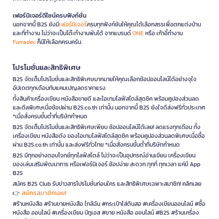
เฟอร์นิเจอร์ดีไซน์ครบฟังก์ชั่น
นอกจากนี้ B2S ยังมี
เฟอร์นิเจอร์
ครบทุกฟังก์ชันให้คุณได้เลือกสรรเพื่อตกแต่งบ้าน
และที่ทำงาน ไม่ว่าจะเป็นโต๊ะทำงานพับได้ จากแบรนด์
ONE
หรือ เก้าอี้ทำงาน
Furradec
ก็มีให้เลือกครบครัน
โปรโมชั่นและสิทธิพิเศษ
B2S จัดเต็มโปรโมชั่นและสิทธิพิเศษมากมายให้คุณเลือกช้อปออนไลน์ได้อย่างจุใจ
อัปเดตทุกเดือนกับแคมเปญลดราคาแรง
ทั้งสินค้าเครื่องเขียน หนังสือขายดี และไอเทมไลฟ์สไตล์สุดชิค พร้อมคูปองส่วนลด
และดีลพิเศษเมื่อช้อปผ่าน B2S.co.th เท่านั้น นอกจากนี้ B2S ยังใจดีส่งฟรีทั่วประเทศ
*เมื่อสั่งครบขั้นต่ำที่บริษัทกำหนด
B2S จัดเต็มโปรโมชั่นและสิทธิพิเศษเพียบ ช้อปออนไลน์ได้เลย! ลดแรงทุกเดือน ทั้ง
เครื่องเขียน หนังสือดัง ของไอเทมไลฟ์สไตล์สุดชิค พร้อมคูปองส่วนลดพิเศษเมื่อซื้อ
ผ่าน B2S.co.th เท่านั้น และส่งฟรีทั่วไทย *เมื่อสั่งครบขั้นต่ำที่บริษัทกำหนด
B2S มีทุกอย่างตอบโจทย์ทุกไลฟ์สไตล์ ไม่ว่าจะเป็นอุปกรณ์อ่านเขียน เครื่องเขียน
ของเล่นเสริมพัฒนาการ หรือเฟอร์นิเจอร์ ช้อปง่าย สะดวก ทุกที่ ทุกเวลา แค่มี App
B2S
สมัคร B2S Club รับข่าวสารโปรโมชั่นก่อนใคร และสิทธิพิเศษเฉพาะสมาชิก! คลิกเลย
สมัครสมาชิกเลย!
👉
#ร้านหนังสือ #ร้านขายหนังสือ ใกล้ฉัน #กระเป๋าใส่ดินสอ #เครื่องเขียนออนไลน์ #ซื้อ
หนังสือ ออนไลน์ #เครื่องเขียน บีทูเอส #ขาย หนังสือ ออนไลน์ #B2S #ร้านเครื่อง