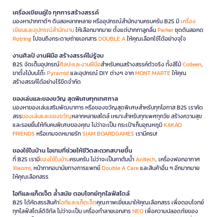
เครื่องเขียนคู่ใจ ทุกการสร้างสรรค์
มองหาปากกาดีๆ ดินสอหลากหลาย หรืออุปกรณ์สำนักงานครบครัน B2S มี
เครื่อง
เขียนและอุปกรณ์สำนักงาน
ให้เลือกมากมาย ตั้งแต่ปากกาลูกลื่น
Parker
ชุดดินสอกด
Rotring
ไปจนถึงกระดาษถ่ายเอกสาร
DOUBLE A
ให้คุณเลือกใช้ได้อย่างจุใจ
งานศิลป์ งานฝีมือ สร้างสรรค์ไม่รู้จบ
B2S จัดเต็มอุปกรณ์
ศิลปะและงานฝีมือ
สำหรับคนสร้างสรรค์ตัวจริง ทั้งสีไม้
Colleen
,
ขาตั้งไม้บนโต๊ะ
Pyramid
และอุปกรณ์ DIY ต่างๆ จาก
MONT MARTE
ให้คุณ
สร้างสรรค์ได้อย่างไร้ขีดจำกัด
ของเล่นและของขวัญ สุดพิเศษทุกเทศกาล
มองหาของเล่นเสริมพัฒนาการ หรือของขวัญสุดพิเศษสำหรับทุกโอกาส B2S เราคัด
สรร
ของเล่นและของขวัญ
หลากหลายสไตล์ เหมาะสำหรับทุกเพศทุกวัย สร้างความสุข
และรอยยิ้มให้กับคนพิเศษของคุณ ไม่ว่าจะเป็น กระเป๋าเก็บอุณหภูมิ
KAKAO
FRIENDS
หรือเกมจดหมายรัก
SIAM BOARDGAMES
เรามีครบ!
ของใช้ในบ้าน ไอเทมที่ช่วยให้ชีวิตสะดวกสบายขึ้น
ที่ B2S เรามี
ของใช้ในบ้าน
ครบครัน ไม่ว่าจะเป็นกาต้มน้ำ
Anitech
, เครื่องฟอกอากาศ
Xiaomi
, หน้ากากอนามัยทางการแพทย์
Double A Care
และสินค้าอื่น ๆ อีกมากมาย
ให้คุณเลือกสรร
ไอทีและแก็ดเจ็ต ล้ำสมัย ตอบโจทย์ทุกไลฟ์สไตล์
B2S ได้คัดสรรสินค้า
ไอทีและแก็ดเจ็ต
คุณภาพเยี่ยมมาให้คุณเลือกสรร เพื่อตอบโจทย์
ทุกไลฟ์สไตล์ดิจิทัล ไม่ว่าจะเป็น เครื่องทำลายเอกสาร
NEO
เพื่อความปลอดภัยของ