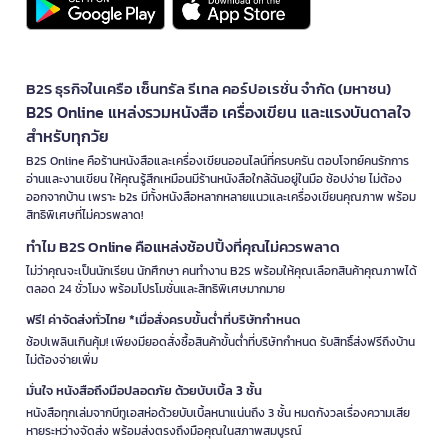
B2S ธุรกิจในเครือ เซ็นทรัล รีเทล คอร์ปอเรชั่น จำกัด (มหาชน)
B2S Online แหล่งรวมหนังสือ เครื่องเขียน และแรงบันดาลใจ
สำหรับทุกวัย
B2S Online คือร้านหนังสือและเครื่องเขียนออนไลน์ที่ครบครัน ตอบโจทย์คนรักการ
อ่านและงานเขียน ให้คุณรู้สึกเหมือนมีร้านหนังสือใกล้ฉันอยู่ในมือ ช้อปง่าย ไม่ต้อง
ออกจากบ้าน เพราะ b2s มีทั้งหนังสือหลากหลายแนวและเครื่องเขียนคุณภาพ พร้อม
สิทธิพิเศษที่ไม่ควรพลาด!
ทำไม B2S Online คือแหล่งช้อปปิ้งที่คุณไม่ควรพลาด
ไม่ว่าคุณจะเป็นนักเรียน นักศึกษา คนทำงาน B2S พร้อมให้คุณเลือกสินค้าคุณภาพได้
ตลอด 24 ชั่วโมง พร้อมโปรโมชั่นและสิทธิพิเศษมากมาย
ฟรี! ค่าจัดส่งทั่วไทย *เมื่อสั่งครบขั้นต่ำที่บริษัทกำหนด
ช้อปเพลินเกินคุ้ม! เพียงมียอดสั่งซื้อสินค้าขั้นต่ำที่บริษัทกำหนด รับสิทธิ์ส่งฟรีถึงบ้าน
ไม่ต้องจ่ายเพิ่ม
มั่นใจ หนังสือถึงมือปลอดภัย ด้วยบับเบิ้ล 3 ชั้น
หนังสือทุกเล่มจากบีทูเอสห่อด้วยบับเบิ้ลหนาแน่นถึง 3 ชั้น หมดกังวลเรื่องความเสีย
หายระหว่างจัดส่ง พร้อมส่งตรงถึงมือคุณในสภาพสมบูรณ์