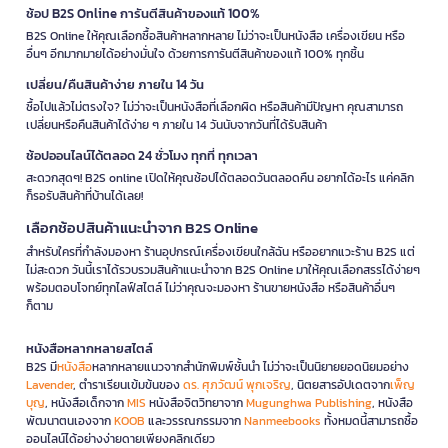
ช้อป B2S Online การันตีสินค้าของแท้ 100%
B2S Online ให้คุณเลือกซื้อสินค้าหลากหลาย ไม่ว่าจะเป็นหนังสือ เครื่องเขียน หรือ
อื่นๆ อีกมากมายได้อย่างมั่นใจ ด้วยการการันตีสินค้าของแท้ 100% ทุกชิ้น
เปลี่ยน/คืนสินค้าง่าย ภายใน 14 วัน
ซื้อไปแล้วไม่ตรงใจ? ไม่ว่าจะเป็นหนังสือที่เลือกผิด หรือสินค้ามีปัญหา คุณสามารถ
เปลี่ยนหรือคืนสินค้าได้ง่าย ๆ ภายใน 14 วันนับจากวันที่ได้รับสินค้า
ช้อปออนไลน์ได้ตลอด 24 ชั่วโมง ทุกที่ ทุกเวลา
สะดวกสุดๆ! B2S online เปิดให้คุณช้อปได้ตลอดวันตลอดคืน อยากได้อะไร แค่คลิก
ก็รอรับสินค้าที่บ้านได้เลย!
เลือกช้อปสินค้าแนะนำจาก B2S Online
สำหรับใครที่กำลังมองหา ร้านอุปกรณ์เครื่องเขียนใกล้ฉัน หรืออยากแวะร้าน B2S แต่
ไม่สะดวก วันนี้เราได้รวบรวมสินค้าแนะนำจาก B2S Online มาให้คุณเลือกสรรได้ง่ายๆ
พร้อมตอบโจทย์ทุกไลฟ์สไตล์ ไม่ว่าคุณจะมองหา ร้านขายหนังสือ หรือสินค้าอื่นๆ
ก็ตาม
หนังสือหลากหลายสไตล์
B2S มี
หนังสือ
หลากหลายแนวจากสำนักพิมพ์ชั้นนำ ไม่ว่าจะเป็นนิยายยอดนิยมอย่าง
Lavender
, ตำราเรียนเข้มข้นของ
ดร. ศุภวัฒน์ พุกเจริญ
, นิตยสารอัปเดตจาก
เพ็ญ
บุญ
, หนังสือเด็กจาก
MIS
หนังสือจิตวิทยาจาก
Mugunghwa Publishing
, หนังสือ
พัฒนาตนเองจาก
KOOB
และวรรณกรรมจาก
Nanmeebooks
ทั้งหมดนี้สามารถซื้อ
ออนไลน์ได้อย่างง่ายดายเพียงคลิกเดียว