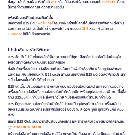
ข้อมูล, เอ็กซ์เทอนัลฮาร์ดดิสก์
WD
, หรือ คีย์บอร์ดไร้สายเมาส์คอมโบ
GEEZER
ที่ช่วย
ให้การทำงานของคุณสะดวกสบายยิ่งขึ้น
เฟอร์นิเจอร์ดีไซน์ครบฟังก์ชั่น
นอกจากนี้ B2S ยังมี
เฟอร์นิเจอร์
ครบทุกฟังก์ชันให้คุณได้เลือกสรรเพื่อตกแต่งบ้าน
และที่ทำงาน ไม่ว่าจะเป็นโต๊ะทำงานพับได้ จากแบรนด์
ONE
หรือ เก้าอี้ทำงาน
Furradec
ก็มีให้เลือกครบครัน
โปรโมชั่นและสิทธิพิเศษ
B2S จัดเต็มโปรโมชั่นและสิทธิพิเศษมากมายให้คุณเลือกช้อปออนไลน์ได้อย่างจุใจ
อัปเดตทุกเดือนกับแคมเปญลดราคาแรง
ทั้งสินค้าเครื่องเขียน หนังสือขายดี และไอเทมไลฟ์สไตล์สุดชิค พร้อมคูปองส่วนลด
และดีลพิเศษเมื่อช้อปผ่าน B2S.co.th เท่านั้น นอกจากนี้ B2S ยังใจดีส่งฟรีทั่วประเทศ
*เมื่อสั่งครบขั้นต่ำที่บริษัทกำหนด
B2S จัดเต็มโปรโมชั่นและสิทธิพิเศษเพียบ ช้อปออนไลน์ได้เลย! ลดแรงทุกเดือน ทั้ง
เครื่องเขียน หนังสือดัง ของไอเทมไลฟ์สไตล์สุดชิค พร้อมคูปองส่วนลดพิเศษเมื่อซื้อ
ผ่าน B2S.co.th เท่านั้น และส่งฟรีทั่วไทย *เมื่อสั่งครบขั้นต่ำที่บริษัทกำหนด
B2S มีทุกอย่างตอบโจทย์ทุกไลฟ์สไตล์ ไม่ว่าจะเป็นอุปกรณ์อ่านเขียน เครื่องเขียน
ของเล่นเสริมพัฒนาการ หรือเฟอร์นิเจอร์ ช้อปง่าย สะดวก ทุกที่ ทุกเวลา แค่มี App
B2S
สมัคร B2S Club รับข่าวสารโปรโมชั่นก่อนใคร และสิทธิพิเศษเฉพาะสมาชิก! คลิกเลย
สมัครสมาชิกเลย!
👉
#ร้านหนังสือ #ร้านขายหนังสือ ใกล้ฉัน #กระเป๋าใส่ดินสอ #เครื่องเขียนออนไลน์ #ซื้อ