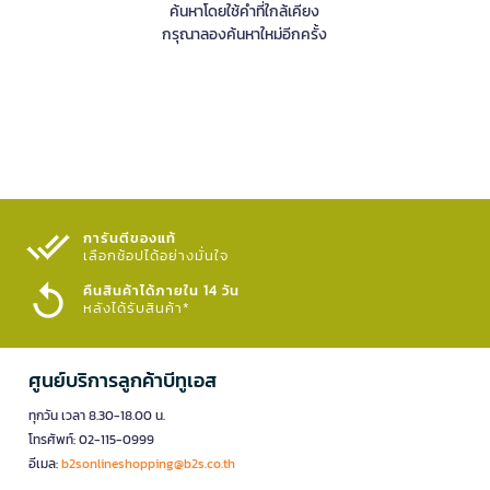
ค้นหาโดยใช้คำที่ใกล้เคียง
กรุณาลองค้นหาใหม่อีกครั้ง
การันตีของแท้
เลือกช้อปได้อย่างมั่นใจ​
คืนสินค้าได้ภายใน 14 วัน
หลังได้รับสินค้า*
ศูนย์บริการลูกค้าบีทูเอส
ทุกวัน เวลา 8.30-18.00 น.
โทรศัพท์: 02-115-0999
อีเมล:
b2sonlineshopping@b2s.co.th