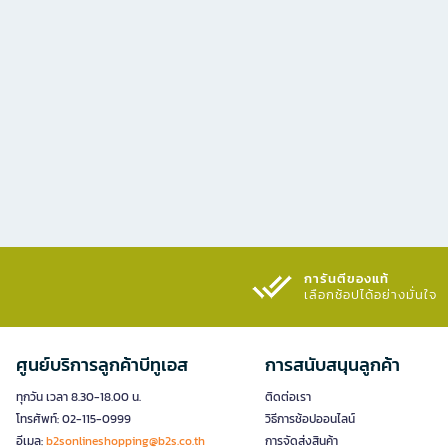
การันตีของแท้
เลือกช้อปได้อย่างมั่นใจ​
ศูนย์บริการลูกค้าบีทูเอส
การสนับสนุนลูกค้า
ทุกวัน เวลา 8.30-18.00 น.
ติดต่อเรา
โทรศัพท์: 02-115-0999
วิธีการช้อปออนไลน์
อีเมล:
b2sonlineshopping@b2s.co.th
การจัดส่งสินค้า