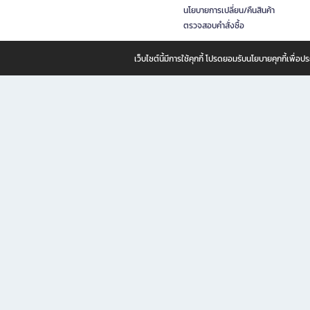
นโยบายการเปลี่ยน/คืนสินค้า
ตรวจสอบคำสั่งซื้อ
เว็บไซต์นี้มีการใช้คุกกี้ โปรดยอมรับนโยบายคุกกี้เพื่
B2S ธุรกิจในเครือ เซ็นทรัล รีเทล คอร์ปอเรชั่น จำกัด (มหาชน)
B2S Online แหล่งรวมหนังสือ เครื่องเขียน และแรงบันดาลใจสำหรับ
B2S Online คือร้านหนังสือและเครื่องเขียนออนไลน์ที่ครบครัน ตอบโจทย์คนรักการอ่านและงานเ
ทำไม B2S Online คือแหล่งช้อปปิ้งที่คุณไม่ควรพลาด
ไม่ว่าคุณจะเป็นนักเรียน นักศึกษา คนทำงาน B2S พร้อมให้คุณเลือกสินค้าคุณภาพได้ตลอด 24