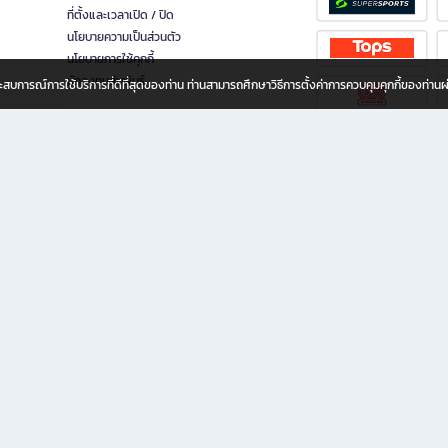
ที่ตั้งและเวลาเปิด / ปิด
นโยบายความเป็นส่วนตัว
นโยบายการใช้คุกกี้
นักลงทุนสัมพันธ์
อประสบการณ์การใช้บริการที่ดีที่สุดของท่าน ท่านสามารถศึกษาวิธีการตั้งค่าการควบคุมคุกกี้ของท่าน
ทุกวัย
ขียน ให้คุณรู้สึกเหมือนมีร้านหนังสือใกล้ฉันอยู่ในมือ ช้อปง่าย ไม่ต้องออกจากบ้าน เพราะ b2
 ชั่วโมง พร้อมโปรโมชั่นและสิทธิพิเศษมากมาย