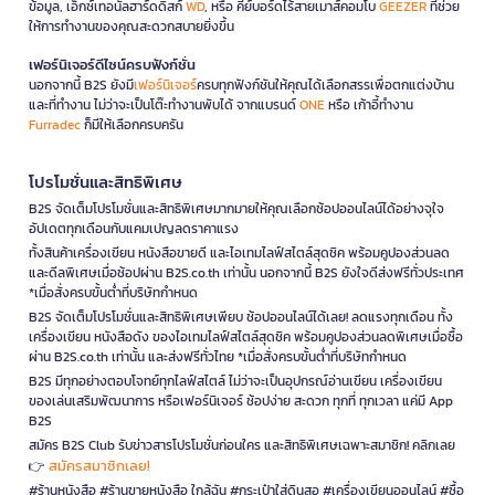
ข้อมูล, เอ็กซ์เทอนัลฮาร์ดดิสก์
WD
, หรือ คีย์บอร์ดไร้สายเมาส์คอมโบ
GEEZER
ที่ช่วย
ให้การทำงานของคุณสะดวกสบายยิ่งขึ้น
เฟอร์นิเจอร์ดีไซน์ครบฟังก์ชั่น
นอกจากนี้ B2S ยังมี
เฟอร์นิเจอร์
ครบทุกฟังก์ชันให้คุณได้เลือกสรรเพื่อตกแต่งบ้าน
และที่ทำงาน ไม่ว่าจะเป็นโต๊ะทำงานพับได้ จากแบรนด์
ONE
หรือ เก้าอี้ทำงาน
Furradec
ก็มีให้เลือกครบครัน
โปรโมชั่นและสิทธิพิเศษ
B2S จัดเต็มโปรโมชั่นและสิทธิพิเศษมากมายให้คุณเลือกช้อปออนไลน์ได้อย่างจุใจ
อัปเดตทุกเดือนกับแคมเปญลดราคาแรง
ทั้งสินค้าเครื่องเขียน หนังสือขายดี และไอเทมไลฟ์สไตล์สุดชิค พร้อมคูปองส่วนลด
และดีลพิเศษเมื่อช้อปผ่าน B2S.co.th เท่านั้น นอกจากนี้ B2S ยังใจดีส่งฟรีทั่วประเทศ
*เมื่อสั่งครบขั้นต่ำที่บริษัทกำหนด
B2S จัดเต็มโปรโมชั่นและสิทธิพิเศษเพียบ ช้อปออนไลน์ได้เลย! ลดแรงทุกเดือน ทั้ง
เครื่องเขียน หนังสือดัง ของไอเทมไลฟ์สไตล์สุดชิค พร้อมคูปองส่วนลดพิเศษเมื่อซื้อ
ผ่าน B2S.co.th เท่านั้น และส่งฟรีทั่วไทย *เมื่อสั่งครบขั้นต่ำที่บริษัทกำหนด
B2S มีทุกอย่างตอบโจทย์ทุกไลฟ์สไตล์ ไม่ว่าจะเป็นอุปกรณ์อ่านเขียน เครื่องเขียน
ของเล่นเสริมพัฒนาการ หรือเฟอร์นิเจอร์ ช้อปง่าย สะดวก ทุกที่ ทุกเวลา แค่มี App
B2S
สมัคร B2S Club รับข่าวสารโปรโมชั่นก่อนใคร และสิทธิพิเศษเฉพาะสมาชิก! คลิกเลย
สมัครสมาชิกเลย!
👉
#ร้านหนังสือ #ร้านขายหนังสือ ใกล้ฉัน #กระเป๋าใส่ดินสอ #เครื่องเขียนออนไลน์ #ซื้อ