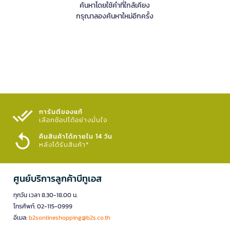
ค้นหาโดยใช้คำที่ใกล้เคียง
กรุณาลองค้นหาใหม่อีกครั้ง
การันตีของแท้
เลือกช้อปได้อย่างมั่นใจ​
คืนสินค้าได้ภายใน 14 วัน
หลังได้รับสินค้า*
ศูนย์บริการลูกค้าบีทูเอส
ทุกวัน เวลา 8.30-18.00 น.
โทรศัพท์: 02-115-0999
อีเมล:
b2sonlineshopping@b2s.co.th