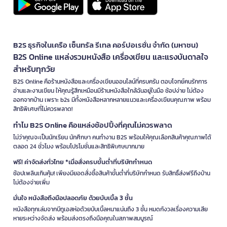
B2S ธุรกิจในเครือ เซ็นทรัล รีเทล คอร์ปอเรชั่น จำกัด (มหาชน)
B2S Online แหล่งรวมหนังสือ เครื่องเขียน และแรงบันดาลใจ
สำหรับทุกวัย
B2S Online คือร้านหนังสือและเครื่องเขียนออนไลน์ที่ครบครัน ตอบโจทย์คนรักการ
อ่านและงานเขียน ให้คุณรู้สึกเหมือนมีร้านหนังสือใกล้ฉันอยู่ในมือ ช้อปง่าย ไม่ต้อง
ออกจากบ้าน เพราะ b2s มีทั้งหนังสือหลากหลายแนวและเครื่องเขียนคุณภาพ พร้อม
สิทธิพิเศษที่ไม่ควรพลาด!
ทำไม B2S Online คือแหล่งช้อปปิ้งที่คุณไม่ควรพลาด
ไม่ว่าคุณจะเป็นนักเรียน นักศึกษา คนทำงาน B2S พร้อมให้คุณเลือกสินค้าคุณภาพได้
ตลอด 24 ชั่วโมง พร้อมโปรโมชั่นและสิทธิพิเศษมากมาย
ฟรี! ค่าจัดส่งทั่วไทย *เมื่อสั่งครบขั้นต่ำที่บริษัทกำหนด
ช้อปเพลินเกินคุ้ม! เพียงมียอดสั่งซื้อสินค้าขั้นต่ำที่บริษัทกำหนด รับสิทธิ์ส่งฟรีถึงบ้าน
ไม่ต้องจ่ายเพิ่ม
มั่นใจ หนังสือถึงมือปลอดภัย ด้วยบับเบิ้ล 3 ชั้น
หนังสือทุกเล่มจากบีทูเอสห่อด้วยบับเบิ้ลหนาแน่นถึง 3 ชั้น หมดกังวลเรื่องความเสีย
หายระหว่างจัดส่ง พร้อมส่งตรงถึงมือคุณในสภาพสมบูรณ์