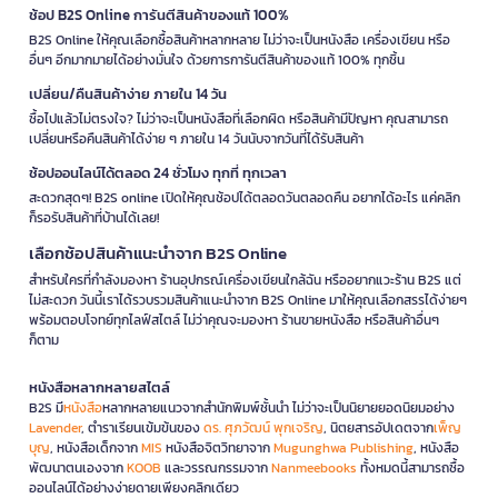
ช้อป B2S Online การันตีสินค้าของแท้ 100%
B2S Online ให้คุณเลือกซื้อสินค้าหลากหลาย ไม่ว่าจะเป็นหนังสือ เครื่องเขียน หรือ
อื่นๆ อีกมากมายได้อย่างมั่นใจ ด้วยการการันตีสินค้าของแท้ 100% ทุกชิ้น
เปลี่ยน/คืนสินค้าง่าย ภายใน 14 วัน
ซื้อไปแล้วไม่ตรงใจ? ไม่ว่าจะเป็นหนังสือที่เลือกผิด หรือสินค้ามีปัญหา คุณสามารถ
เปลี่ยนหรือคืนสินค้าได้ง่าย ๆ ภายใน 14 วันนับจากวันที่ได้รับสินค้า
ช้อปออนไลน์ได้ตลอด 24 ชั่วโมง ทุกที่ ทุกเวลา
สะดวกสุดๆ! B2S online เปิดให้คุณช้อปได้ตลอดวันตลอดคืน อยากได้อะไร แค่คลิก
ก็รอรับสินค้าที่บ้านได้เลย!
เลือกช้อปสินค้าแนะนำจาก B2S Online
สำหรับใครที่กำลังมองหา ร้านอุปกรณ์เครื่องเขียนใกล้ฉัน หรืออยากแวะร้าน B2S แต่
ไม่สะดวก วันนี้เราได้รวบรวมสินค้าแนะนำจาก B2S Online มาให้คุณเลือกสรรได้ง่ายๆ
พร้อมตอบโจทย์ทุกไลฟ์สไตล์ ไม่ว่าคุณจะมองหา ร้านขายหนังสือ หรือสินค้าอื่นๆ
ก็ตาม
หนังสือหลากหลายสไตล์
B2S มี
หนังสือ
หลากหลายแนวจากสำนักพิมพ์ชั้นนำ ไม่ว่าจะเป็นนิยายยอดนิยมอย่าง
Lavender
, ตำราเรียนเข้มข้นของ
ดร. ศุภวัฒน์ พุกเจริญ
, นิตยสารอัปเดตจาก
เพ็ญ
บุญ
, หนังสือเด็กจาก
MIS
หนังสือจิตวิทยาจาก
Mugunghwa Publishing
, หนังสือ
พัฒนาตนเองจาก
KOOB
และวรรณกรรมจาก
Nanmeebooks
ทั้งหมดนี้สามารถซื้อ
ออนไลน์ได้อย่างง่ายดายเพียงคลิกเดียว