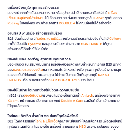
เครื่องเขียนคู่ใจ ทุกการสร้างสรรค์
มองหาปากกาดีๆ ดินสอหลากหลาย หรืออุปกรณ์สำนักงานครบครัน B2S มี
เครื่อง
เขียนและอุปกรณ์สำนักงาน
ให้เลือกมากมาย ตั้งแต่ปากกาลูกลื่น
Parker
ชุดดินสอกด
Rotring
ไปจนถึงกระดาษถ่ายเอกสาร
DOUBLE A
ให้คุณเลือกใช้ได้อย่างจุใจ
งานศิลป์ งานฝีมือ สร้างสรรค์ไม่รู้จบ
B2S จัดเต็มอุปกรณ์
ศิลปะและงานฝีมือ
สำหรับคนสร้างสรรค์ตัวจริง ทั้งสีไม้
Colleen
,
ขาตั้งไม้บนโต๊ะ
Pyramid
และอุปกรณ์ DIY ต่างๆ จาก
MONT MARTE
ให้คุณ
สร้างสรรค์ได้อย่างไร้ขีดจำกัด
ของเล่นและของขวัญ สุดพิเศษทุกเทศกาล
มองหาของเล่นเสริมพัฒนาการ หรือของขวัญสุดพิเศษสำหรับทุกโอกาส B2S เราคัด
สรร
ของเล่นและของขวัญ
หลากหลายสไตล์ เหมาะสำหรับทุกเพศทุกวัย สร้างความสุข
และรอยยิ้มให้กับคนพิเศษของคุณ ไม่ว่าจะเป็น กระเป๋าเก็บอุณหภูมิ
KAKAO
FRIENDS
หรือเกมจดหมายรัก
SIAM BOARDGAMES
เรามีครบ!
ของใช้ในบ้าน ไอเทมที่ช่วยให้ชีวิตสะดวกสบายขึ้น
ที่ B2S เรามี
ของใช้ในบ้าน
ครบครัน ไม่ว่าจะเป็นกาต้มน้ำ
Anitech
, เครื่องฟอกอากาศ
Xiaomi
, หน้ากากอนามัยทางการแพทย์
Double A Care
และสินค้าอื่น ๆ อีกมากมาย
ให้คุณเลือกสรร
ไอทีและแก็ดเจ็ต ล้ำสมัย ตอบโจทย์ทุกไลฟ์สไตล์
B2S ได้คัดสรรสินค้า
ไอทีและแก็ดเจ็ต
คุณภาพเยี่ยมมาให้คุณเลือกสรร เพื่อตอบโจทย์
ทุกไลฟ์สไตล์ดิจิทัล ไม่ว่าจะเป็น เครื่องทำลายเอกสาร
NEO
เพื่อความปลอดภัยของ