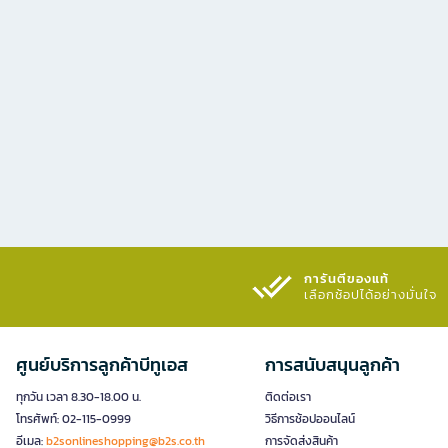
การันตีของแท้
เลือกช้อปได้อย่างมั่นใจ​
ศูนย์บริการลูกค้าบีทูเอส
การสนับสนุนลูกค้า
ทุกวัน เวลา 8.30-18.00 น.
ติดต่อเรา
โทรศัพท์: 02-115-0999
วิธีการช้อปออนไลน์
อีเมล:
b2sonlineshopping@b2s.co.th
การจัดส่งสินค้า