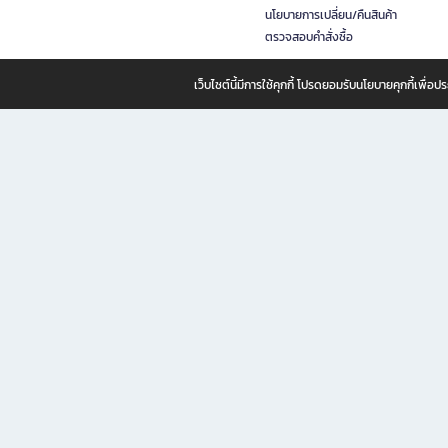
นโยบายการเปลี่ยน/คืนสินค้า
ตรวจสอบคำสั่งซื้อ
เว็บไซต์นี้มีการใช้คุกกี้ โปรดยอมรับนโยบายคุกกี้เพื่
B2S ธุรกิจในเครือ เซ็นทรัล รีเทล คอร์ปอเรชั่น จำกัด (มหาชน)
B2S Online แหล่งรวมหนังสือ เครื่องเขียน และแรงบันดาลใจสำหรับ
B2S Online คือร้านหนังสือและเครื่องเขียนออนไลน์ที่ครบครัน ตอบโจทย์คนรักการอ่านและงานเ
ทำไม B2S Online คือแหล่งช้อปปิ้งที่คุณไม่ควรพลาด
ไม่ว่าคุณจะเป็นนักเรียน นักศึกษา คนทำงาน B2S พร้อมให้คุณเลือกสินค้าคุณภาพได้ตลอด 24