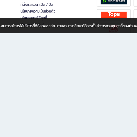
ที่ตั้งและเวลาเปิด / ปิด
นโยบายความเป็นส่วนตัว
นโยบายการใช้คุกกี้
นักลงทุนสัมพันธ์
อประสบการณ์การใช้บริการที่ดีที่สุดของท่าน ท่านสามารถศึกษาวิธีการตั้งค่าการควบคุมคุกกี้ของท่าน
ทุกวัย
ขียน ให้คุณรู้สึกเหมือนมีร้านหนังสือใกล้ฉันอยู่ในมือ ช้อปง่าย ไม่ต้องออกจากบ้าน เพราะ b2
 ชั่วโมง พร้อมโปรโมชั่นและสิทธิพิเศษมากมาย