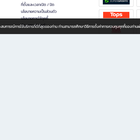
ที่ตั้งและเวลาเปิด / ปิด
นโยบายความเป็นส่วนตัว
นโยบายการใช้คุกกี้
นักลงทุนสัมพันธ์
อประสบการณ์การใช้บริการที่ดีที่สุดของท่าน ท่านสามารถศึกษาวิธีการตั้งค่าการควบคุมคุกกี้ของท่าน
ทุกวัย
ขียน ให้คุณรู้สึกเหมือนมีร้านหนังสือใกล้ฉันอยู่ในมือ ช้อปง่าย ไม่ต้องออกจากบ้าน เพราะ b2
 ชั่วโมง พร้อมโปรโมชั่นและสิทธิพิเศษมากมาย