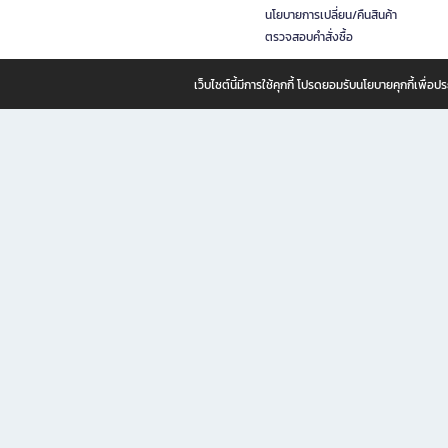
นโยบายการเปลี่ยน/คืนสินค้า
ตรวจสอบคำสั่งซื้อ
เว็บไซต์นี้มีการใช้คุกกี้ โปรดยอมรับนโยบายคุกกี้เพื่
B2S ธุรกิจในเครือ เซ็นทรัล รีเทล คอร์ปอเรชั่น จำกัด (มหาชน)
B2S Online แหล่งรวมหนังสือ เครื่องเขียน และแรงบันดาลใจสำหรับ
B2S Online คือร้านหนังสือและเครื่องเขียนออนไลน์ที่ครบครัน ตอบโจทย์คนรักการอ่านและงานเ
ทำไม B2S Online คือแหล่งช้อปปิ้งที่คุณไม่ควรพลาด
ไม่ว่าคุณจะเป็นนักเรียน นักศึกษา คนทำงาน B2S พร้อมให้คุณเลือกสินค้าคุณภาพได้ตลอด 24