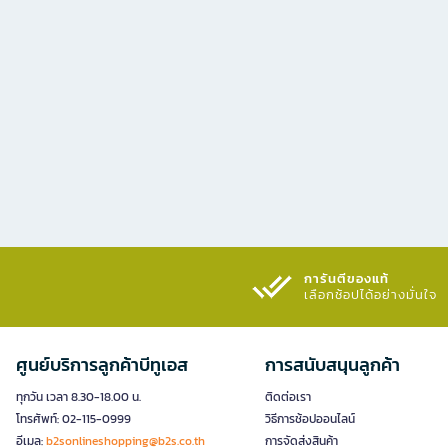
การันตีของแท้
เลือกช้อปได้อย่างมั่นใจ​
ศูนย์บริการลูกค้าบีทูเอส
การสนับสนุนลูกค้า
ทุกวัน เวลา 8.30-18.00 น.
ติดต่อเรา
โทรศัพท์: 02-115-0999
วิธีการช้อปออนไลน์
อีเมล:
b2sonlineshopping@b2s.co.th
การจัดส่งสินค้า