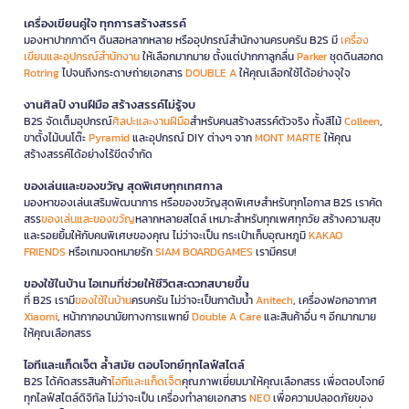
เครื่องเขียนคู่ใจ ทุกการสร้างสรรค์
มองหาปากกาดีๆ ดินสอหลากหลาย หรืออุปกรณ์สำนักงานครบครัน B2S มี
เครื่อง
เขียนและอุปกรณ์สำนักงาน
ให้เลือกมากมาย ตั้งแต่ปากกาลูกลื่น
Parker
ชุดดินสอกด
Rotring
ไปจนถึงกระดาษถ่ายเอกสาร
DOUBLE A
ให้คุณเลือกใช้ได้อย่างจุใจ
งานศิลป์ งานฝีมือ สร้างสรรค์ไม่รู้จบ
B2S จัดเต็มอุปกรณ์
ศิลปะและงานฝีมือ
สำหรับคนสร้างสรรค์ตัวจริง ทั้งสีไม้
Colleen
,
ขาตั้งไม้บนโต๊ะ
Pyramid
และอุปกรณ์ DIY ต่างๆ จาก
MONT MARTE
ให้คุณ
สร้างสรรค์ได้อย่างไร้ขีดจำกัด
ของเล่นและของขวัญ สุดพิเศษทุกเทศกาล
มองหาของเล่นเสริมพัฒนาการ หรือของขวัญสุดพิเศษสำหรับทุกโอกาส B2S เราคัด
สรร
ของเล่นและของขวัญ
หลากหลายสไตล์ เหมาะสำหรับทุกเพศทุกวัย สร้างความสุข
และรอยยิ้มให้กับคนพิเศษของคุณ ไม่ว่าจะเป็น กระเป๋าเก็บอุณหภูมิ
KAKAO
FRIENDS
หรือเกมจดหมายรัก
SIAM BOARDGAMES
เรามีครบ!
ของใช้ในบ้าน ไอเทมที่ช่วยให้ชีวิตสะดวกสบายขึ้น
ที่ B2S เรามี
ของใช้ในบ้าน
ครบครัน ไม่ว่าจะเป็นกาต้มน้ำ
Anitech
, เครื่องฟอกอากาศ
Xiaomi
, หน้ากากอนามัยทางการแพทย์
Double A Care
และสินค้าอื่น ๆ อีกมากมาย
ให้คุณเลือกสรร
ไอทีและแก็ดเจ็ต ล้ำสมัย ตอบโจทย์ทุกไลฟ์สไตล์
B2S ได้คัดสรรสินค้า
ไอทีและแก็ดเจ็ต
คุณภาพเยี่ยมมาให้คุณเลือกสรร เพื่อตอบโจทย์
ทุกไลฟ์สไตล์ดิจิทัล ไม่ว่าจะเป็น เครื่องทำลายเอกสาร
NEO
เพื่อความปลอดภัยของ