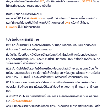
ข้อมูล, เอ็กซ์เทอนัลฮาร์ดดิสก์
WD
, หรือ คีย์บอร์ดไร้สายเมาส์คอมโบ
GEEZER
ที่ช่วย
ให้การทำงานของคุณสะดวกสบายยิ่งขึ้น
เฟอร์นิเจอร์ดีไซน์ครบฟังก์ชั่น
นอกจากนี้ B2S ยังมี
เฟอร์นิเจอร์
ครบทุกฟังก์ชันให้คุณได้เลือกสรรเพื่อตกแต่งบ้าน
และที่ทำงาน ไม่ว่าจะเป็นโต๊ะทำงานพับได้ จากแบรนด์
ONE
หรือ เก้าอี้ทำงาน
Furradec
ก็มีให้เลือกครบครัน
โปรโมชั่นและสิทธิพิเศษ
B2S จัดเต็มโปรโมชั่นและสิทธิพิเศษมากมายให้คุณเลือกช้อปออนไลน์ได้อย่างจุใจ
อัปเดตทุกเดือนกับแคมเปญลดราคาแรง
ทั้งสินค้าเครื่องเขียน หนังสือขายดี และไอเทมไลฟ์สไตล์สุดชิค พร้อมคูปองส่วนลด
และดีลพิเศษเมื่อช้อปผ่าน B2S.co.th เท่านั้น นอกจากนี้ B2S ยังใจดีส่งฟรีทั่วประเทศ
*เมื่อสั่งครบขั้นต่ำที่บริษัทกำหนด
B2S จัดเต็มโปรโมชั่นและสิทธิพิเศษเพียบ ช้อปออนไลน์ได้เลย! ลดแรงทุกเดือน ทั้ง
เครื่องเขียน หนังสือดัง ของไอเทมไลฟ์สไตล์สุดชิค พร้อมคูปองส่วนลดพิเศษเมื่อซื้อ
ผ่าน B2S.co.th เท่านั้น และส่งฟรีทั่วไทย *เมื่อสั่งครบขั้นต่ำที่บริษัทกำหนด
B2S มีทุกอย่างตอบโจทย์ทุกไลฟ์สไตล์ ไม่ว่าจะเป็นอุปกรณ์อ่านเขียน เครื่องเขียน
ของเล่นเสริมพัฒนาการ หรือเฟอร์นิเจอร์ ช้อปง่าย สะดวก ทุกที่ ทุกเวลา แค่มี App
B2S
สมัคร B2S Club รับข่าวสารโปรโมชั่นก่อนใคร และสิทธิพิเศษเฉพาะสมาชิก! คลิกเลย
สมัครสมาชิกเลย!
👉
#ร้านหนังสือ #ร้านขายหนังสือ ใกล้ฉัน #กระเป๋าใส่ดินสอ #เครื่องเขียนออนไลน์ #ซื้อ