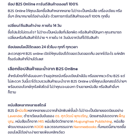
ช้อป B2S Online การันตีสินค้าของแท้ 100%
B2S Online ให้คุณเลือกซื้อสินค้าหลากหลาย ไม่ว่าจะเป็นหนังสือ เครื่องเขียน หรือ
อื่นๆ อีกมากมายได้อย่างมั่นใจ ด้วยการการันตีสินค้าของแท้ 100% ทุกชิ้น
เปลี่ยน/คืนสินค้าง่าย ภายใน 14 วัน
ซื้อไปแล้วไม่ตรงใจ? ไม่ว่าจะเป็นหนังสือที่เลือกผิด หรือสินค้ามีปัญหา คุณสามารถ
เปลี่ยนหรือคืนสินค้าได้ง่าย ๆ ภายใน 14 วันนับจากวันที่ได้รับสินค้า
ช้อปออนไลน์ได้ตลอด 24 ชั่วโมง ทุกที่ ทุกเวลา
สะดวกสุดๆ! B2S online เปิดให้คุณช้อปได้ตลอดวันตลอดคืน อยากได้อะไร แค่คลิก
ก็รอรับสินค้าที่บ้านได้เลย!
เลือกช้อปสินค้าแนะนำจาก B2S Online
สำหรับใครที่กำลังมองหา ร้านอุปกรณ์เครื่องเขียนใกล้ฉัน หรืออยากแวะร้าน B2S แต่
ไม่สะดวก วันนี้เราได้รวบรวมสินค้าแนะนำจาก B2S Online มาให้คุณเลือกสรรได้ง่ายๆ
พร้อมตอบโจทย์ทุกไลฟ์สไตล์ ไม่ว่าคุณจะมองหา ร้านขายหนังสือ หรือสินค้าอื่นๆ
ก็ตาม
หนังสือหลากหลายสไตล์
B2S มี
หนังสือ
หลากหลายแนวจากสำนักพิมพ์ชั้นนำ ไม่ว่าจะเป็นนิยายยอดนิยมอย่าง
Lavender
, ตำราเรียนเข้มข้นของ
ดร. ศุภวัฒน์ พุกเจริญ
, นิตยสารอัปเดตจาก
เพ็ญ
บุญ
, หนังสือเด็กจาก
MIS
หนังสือจิตวิทยาจาก
Mugunghwa Publishing
, หนังสือ
พัฒนาตนเองจาก
KOOB
และวรรณกรรมจาก
Nanmeebooks
ทั้งหมดนี้สามารถซื้อ
ออนไลน์ได้อย่างง่ายดายเพียงคลิกเดียว