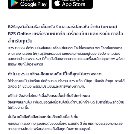
B2S ธุรกิจในเครือ เซ็นทรัล รีเทล คอร์ปอเรชั่น จำกัด (มหาชน)
B2S Online แหล่งรวมหนังสือ เครื่องเขียน และแรงบันดาลใจ
สำหรับทุกวัย
B2S Online คือร้านหนังสือและเครื่องเขียนออนไลน์ที่ครบครัน ตอบโจทย์คนรักการ
อ่านและงานเขียน ให้คุณรู้สึกเหมือนมีร้านหนังสือใกล้ฉันอยู่ในมือ ช้อปง่าย ไม่ต้อง
ออกจากบ้าน เพราะ b2s มีทั้งหนังสือหลากหลายแนวและเครื่องเขียนคุณภาพ พร้อม
สิทธิพิเศษที่ไม่ควรพลาด!
ทำไม B2S Online คือแหล่งช้อปปิ้งที่คุณไม่ควรพลาด
ไม่ว่าคุณจะเป็นนักเรียน นักศึกษา คนทำงาน B2S พร้อมให้คุณเลือกสินค้าคุณภาพได้
ตลอด 24 ชั่วโมง พร้อมโปรโมชั่นและสิทธิพิเศษมากมาย
ฟรี! ค่าจัดส่งทั่วไทย *เมื่อสั่งครบขั้นต่ำที่บริษัทกำหนด
ช้อปเพลินเกินคุ้ม! เพียงมียอดสั่งซื้อสินค้าขั้นต่ำที่บริษัทกำหนด รับสิทธิ์ส่งฟรีถึงบ้าน
ไม่ต้องจ่ายเพิ่ม
มั่นใจ หนังสือถึงมือปลอดภัย ด้วยบับเบิ้ล 3 ชั้น
หนังสือทุกเล่มจากบีทูเอสห่อด้วยบับเบิ้ลหนาแน่นถึง 3 ชั้น หมดกังวลเรื่องความเสีย
หายระหว่างจัดส่ง พร้อมส่งตรงถึงมือคุณในสภาพสมบูรณ์