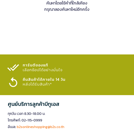
ค้นหาโดยใช้คำที่ใกล้เคียง
กรุณาลองค้นหาใหม่อีกครั้ง
การันตีของแท้
เลือกช้อปได้อย่างมั่นใจ​
คืนสินค้าได้ภายใน 14 วัน
หลังได้รับสินค้า*
ศูนย์บริการลูกค้าบีทูเอส
ทุกวัน เวลา 8.30-18.00 น.
โทรศัพท์: 02-115-0999
อีเมล:
b2sonlineshopping@b2s.co.th