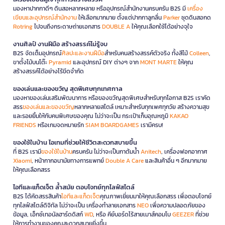
มองหาปากกาดีๆ ดินสอหลากหลาย หรืออุปกรณ์สำนักงานครบครัน B2S มี
เครื่อง
เขียนและอุปกรณ์สำนักงาน
ให้เลือกมากมาย ตั้งแต่ปากกาลูกลื่น
Parker
ชุดดินสอกด
Rotring
ไปจนถึงกระดาษถ่ายเอกสาร
DOUBLE A
ให้คุณเลือกใช้ได้อย่างจุใจ
งานศิลป์ งานฝีมือ สร้างสรรค์ไม่รู้จบ
B2S จัดเต็มอุปกรณ์
ศิลปะและงานฝีมือ
สำหรับคนสร้างสรรค์ตัวจริง ทั้งสีไม้
Colleen
,
ขาตั้งไม้บนโต๊ะ
Pyramid
และอุปกรณ์ DIY ต่างๆ จาก
MONT MARTE
ให้คุณ
สร้างสรรค์ได้อย่างไร้ขีดจำกัด
ของเล่นและของขวัญ สุดพิเศษทุกเทศกาล
มองหาของเล่นเสริมพัฒนาการ หรือของขวัญสุดพิเศษสำหรับทุกโอกาส B2S เราคัด
สรร
ของเล่นและของขวัญ
หลากหลายสไตล์ เหมาะสำหรับทุกเพศทุกวัย สร้างความสุข
และรอยยิ้มให้กับคนพิเศษของคุณ ไม่ว่าจะเป็น กระเป๋าเก็บอุณหภูมิ
KAKAO
FRIENDS
หรือเกมจดหมายรัก
SIAM BOARDGAMES
เรามีครบ!
ของใช้ในบ้าน ไอเทมที่ช่วยให้ชีวิตสะดวกสบายขึ้น
ที่ B2S เรามี
ของใช้ในบ้าน
ครบครัน ไม่ว่าจะเป็นกาต้มน้ำ
Anitech
, เครื่องฟอกอากาศ
Xiaomi
, หน้ากากอนามัยทางการแพทย์
Double A Care
และสินค้าอื่น ๆ อีกมากมาย
ให้คุณเลือกสรร
ไอทีและแก็ดเจ็ต ล้ำสมัย ตอบโจทย์ทุกไลฟ์สไตล์
B2S ได้คัดสรรสินค้า
ไอทีและแก็ดเจ็ต
คุณภาพเยี่ยมมาให้คุณเลือกสรร เพื่อตอบโจทย์
ทุกไลฟ์สไตล์ดิจิทัล ไม่ว่าจะเป็น เครื่องทำลายเอกสาร
NEO
เพื่อความปลอดภัยของ
ข้อมูล, เอ็กซ์เทอนัลฮาร์ดดิสก์
WD
, หรือ คีย์บอร์ดไร้สายเมาส์คอมโบ
GEEZER
ที่ช่วย
ให้การทำงานของคุณสะดวกสบายยิ่งขึ้น