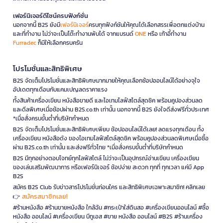
เฟอร์นิเจอร์ดีไซน์ครบฟังก์ชั่น
นอกจากนี้ B2S ยังมี
เฟอร์นิเจอร์
ครบทุกฟังก์ชันให้คุณได้เลือกสรรเพื่อตกแต่งบ้าน
และที่ทำงาน ไม่ว่าจะเป็นโต๊ะทำงานพับได้ จากแบรนด์
ONE
หรือ เก้าอี้ทำงาน
Furradec
ก็มีให้เลือกครบครัน
โปรโมชั่นและสิทธิพิเศษ
B2S จัดเต็มโปรโมชั่นและสิทธิพิเศษมากมายให้คุณเลือกช้อปออนไลน์ได้อย่างจุใจ
อัปเดตทุกเดือนกับแคมเปญลดราคาแรง
ทั้งสินค้าเครื่องเขียน หนังสือขายดี และไอเทมไลฟ์สไตล์สุดชิค พร้อมคูปองส่วนลด
และดีลพิเศษเมื่อช้อปผ่าน B2S.co.th เท่านั้น นอกจากนี้ B2S ยังใจดีส่งฟรีทั่วประเทศ
*เมื่อสั่งครบขั้นต่ำที่บริษัทกำหนด
B2S จัดเต็มโปรโมชั่นและสิทธิพิเศษเพียบ ช้อปออนไลน์ได้เลย! ลดแรงทุกเดือน ทั้ง
เครื่องเขียน หนังสือดัง ของไอเทมไลฟ์สไตล์สุดชิค พร้อมคูปองส่วนลดพิเศษเมื่อซื้อ
ผ่าน B2S.co.th เท่านั้น และส่งฟรีทั่วไทย *เมื่อสั่งครบขั้นต่ำที่บริษัทกำหนด
B2S มีทุกอย่างตอบโจทย์ทุกไลฟ์สไตล์ ไม่ว่าจะเป็นอุปกรณ์อ่านเขียน เครื่องเขียน
ของเล่นเสริมพัฒนาการ หรือเฟอร์นิเจอร์ ช้อปง่าย สะดวก ทุกที่ ทุกเวลา แค่มี App
B2S
สมัคร B2S Club รับข่าวสารโปรโมชั่นก่อนใคร และสิทธิพิเศษเฉพาะสมาชิก! คลิกเลย
สมัครสมาชิกเลย!
👉
#ร้านหนังสือ #ร้านขายหนังสือ ใกล้ฉัน #กระเป๋าใส่ดินสอ #เครื่องเขียนออนไลน์ #ซื้อ
หนังสือ ออนไลน์ #เครื่องเขียน บีทูเอส #ขาย หนังสือ ออนไลน์ #B2S #ร้านเครื่อง