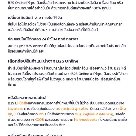
B2S Online ให้คุณเลือกซื้อสินค้าหลากหลาย ไม่ว่าจะเป็นหนังสือ เครื่องเขียน หรือ
อื่นๆ อีกมากมายได้อย่างมั่นใจ ด้วยการการันตีสินค้าของแท้ 100% ทุกชิ้น
เปลี่ยน/คืนสินค้าง่าย ภายใน 14 วัน
ซื้อไปแล้วไม่ตรงใจ? ไม่ว่าจะเป็นหนังสือที่เลือกผิด หรือสินค้ามีปัญหา คุณสามารถ
เปลี่ยนหรือคืนสินค้าได้ง่าย ๆ ภายใน 14 วันนับจากวันที่ได้รับสินค้า
ช้อปออนไลน์ได้ตลอด 24 ชั่วโมง ทุกที่ ทุกเวลา
สะดวกสุดๆ! B2S online เปิดให้คุณช้อปได้ตลอดวันตลอดคืน อยากได้อะไร แค่คลิก
ก็รอรับสินค้าที่บ้านได้เลย!
เลือกช้อปสินค้าแนะนำจาก B2S Online
สำหรับใครที่กำลังมองหา ร้านอุปกรณ์เครื่องเขียนใกล้ฉัน หรืออยากแวะร้าน B2S แต่
ไม่สะดวก วันนี้เราได้รวบรวมสินค้าแนะนำจาก B2S Online มาให้คุณเลือกสรรได้ง่ายๆ
พร้อมตอบโจทย์ทุกไลฟ์สไตล์ ไม่ว่าคุณจะมองหา ร้านขายหนังสือ หรือสินค้าอื่นๆ
ก็ตาม
หนังสือหลากหลายสไตล์
B2S มี
หนังสือ
หลากหลายแนวจากสำนักพิมพ์ชั้นนำ ไม่ว่าจะเป็นนิยายยอดนิยมอย่าง
Lavender
, ตำราเรียนเข้มข้นของ
ดร. ศุภวัฒน์ พุกเจริญ
, นิตยสารอัปเดตจาก
เพ็ญ
บุญ
, หนังสือเด็กจาก
MIS
หนังสือจิตวิทยาจาก
Mugunghwa Publishing
, หนังสือ
พัฒนาตนเองจาก
KOOB
และวรรณกรรมจาก
Nanmeebooks
ทั้งหมดนี้สามารถซื้อ
ออนไลน์ได้อย่างง่ายดายเพียงคลิกเดียว
เครื่องเขียนคู่ใจ ทุกการสร้างสรรค์