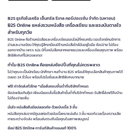
B2S ธุรกิจในเครือ เซ็นทรัล รีเทล คอร์ปอเรชั่น จำกัด (มหาชน)
B2S Online แหล่งรวมหนังสือ เครื่องเขียน และแรงบันดาลใจ
สำหรับทุกวัย
B2S Online คือร้านหนังสือและเครื่องเขียนออนไลน์ที่ครบครัน ตอบโจทย์คนรักการ
อ่านและงานเขียน ให้คุณรู้สึกเหมือนมีร้านหนังสือใกล้ฉันอยู่ในมือ ช้อปง่าย ไม่ต้อง
ออกจากบ้าน เพราะ b2s มีทั้งหนังสือหลากหลายแนวและเครื่องเขียนคุณภาพ พร้อม
สิทธิพิเศษที่ไม่ควรพลาด!
ทำไม B2S Online คือแหล่งช้อปปิ้งที่คุณไม่ควรพลาด
ไม่ว่าคุณจะเป็นนักเรียน นักศึกษา คนทำงาน B2S พร้อมให้คุณเลือกสินค้าคุณภาพได้
ตลอด 24 ชั่วโมง พร้อมโปรโมชั่นและสิทธิพิเศษมากมาย
ฟรี! ค่าจัดส่งทั่วไทย *เมื่อสั่งครบขั้นต่ำที่บริษัทกำหนด
ช้อปเพลินเกินคุ้ม! เพียงมียอดสั่งซื้อสินค้าขั้นต่ำที่บริษัทกำหนด รับสิทธิ์ส่งฟรีถึงบ้าน
ไม่ต้องจ่ายเพิ่ม
มั่นใจ หนังสือถึงมือปลอดภัย ด้วยบับเบิ้ล 3 ชั้น
หนังสือทุกเล่มจากบีทูเอสห่อด้วยบับเบิ้ลหนาแน่นถึง 3 ชั้น หมดกังวลเรื่องความเสีย
หายระหว่างจัดส่ง พร้อมส่งตรงถึงมือคุณในสภาพสมบูรณ์
ช้อป B2S Online การันตีสินค้าของแท้ 100%