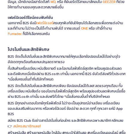
ข้อมูล, เอ็กซ์เทอนัลฮาร์ดดิสก์
WD
, หรือ คีย์บอร์ดไร้สายเมาส์คอมโบ
GEEZER
ที่ช่วย
ให้การทำงานของคุณสะดวกสบายยิ่งขึ้น
เฟอร์นิเจอร์ดีไซน์ครบฟังก์ชั่น
นอกจากนี้ B2S ยังมี
เฟอร์นิเจอร์
ครบทุกฟังก์ชันให้คุณได้เลือกสรรเพื่อตกแต่งบ้าน
และที่ทำงาน ไม่ว่าจะเป็นโต๊ะทำงานพับได้ จากแบรนด์
ONE
หรือ เก้าอี้ทำงาน
Furradec
ก็มีให้เลือกครบครัน
โปรโมชั่นและสิทธิพิเศษ
B2S จัดเต็มโปรโมชั่นและสิทธิพิเศษมากมายให้คุณเลือกช้อปออนไลน์ได้อย่างจุใจ
อัปเดตทุกเดือนกับแคมเปญลดราคาแรง
ทั้งสินค้าเครื่องเขียน หนังสือขายดี และไอเทมไลฟ์สไตล์สุดชิค พร้อมคูปองส่วนลด
และดีลพิเศษเมื่อช้อปผ่าน B2S.co.th เท่านั้น นอกจากนี้ B2S ยังใจดีส่งฟรีทั่วประเทศ
*เมื่อสั่งครบขั้นต่ำที่บริษัทกำหนด
B2S จัดเต็มโปรโมชั่นและสิทธิพิเศษเพียบ ช้อปออนไลน์ได้เลย! ลดแรงทุกเดือน ทั้ง
เครื่องเขียน หนังสือดัง ของไอเทมไลฟ์สไตล์สุดชิค พร้อมคูปองส่วนลดพิเศษเมื่อซื้อ
ผ่าน B2S.co.th เท่านั้น และส่งฟรีทั่วไทย *เมื่อสั่งครบขั้นต่ำที่บริษัทกำหนด
B2S มีทุกอย่างตอบโจทย์ทุกไลฟ์สไตล์ ไม่ว่าจะเป็นอุปกรณ์อ่านเขียน เครื่องเขียน
ของเล่นเสริมพัฒนาการ หรือเฟอร์นิเจอร์ ช้อปง่าย สะดวก ทุกที่ ทุกเวลา แค่มี App
B2S
สมัคร B2S Club รับข่าวสารโปรโมชั่นก่อนใคร และสิทธิพิเศษเฉพาะสมาชิก! คลิกเลย
สมัครสมาชิกเลย!
👉
#ร้านหนังสือ #ร้านขายหนังสือ ใกล้ฉัน #กระเป๋าใส่ดินสอ #เครื่องเขียนออนไลน์ #ซื้อ