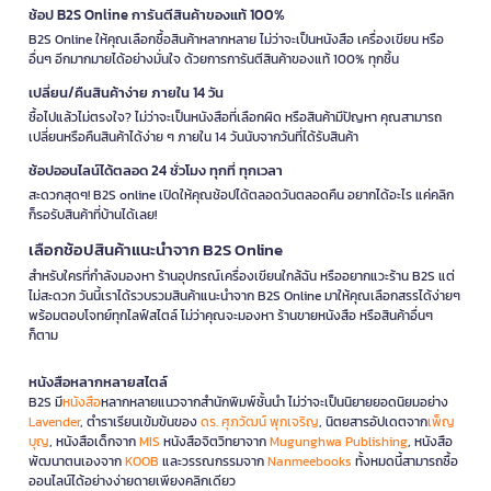
ช้อป B2S Online การันตีสินค้าของแท้ 100%
B2S Online ให้คุณเลือกซื้อสินค้าหลากหลาย ไม่ว่าจะเป็นหนังสือ เครื่องเขียน หรือ
อื่นๆ อีกมากมายได้อย่างมั่นใจ ด้วยการการันตีสินค้าของแท้ 100% ทุกชิ้น
เปลี่ยน/คืนสินค้าง่าย ภายใน 14 วัน
ซื้อไปแล้วไม่ตรงใจ? ไม่ว่าจะเป็นหนังสือที่เลือกผิด หรือสินค้ามีปัญหา คุณสามารถ
เปลี่ยนหรือคืนสินค้าได้ง่าย ๆ ภายใน 14 วันนับจากวันที่ได้รับสินค้า
ช้อปออนไลน์ได้ตลอด 24 ชั่วโมง ทุกที่ ทุกเวลา
สะดวกสุดๆ! B2S online เปิดให้คุณช้อปได้ตลอดวันตลอดคืน อยากได้อะไร แค่คลิก
ก็รอรับสินค้าที่บ้านได้เลย!
เลือกช้อปสินค้าแนะนำจาก B2S Online
สำหรับใครที่กำลังมองหา ร้านอุปกรณ์เครื่องเขียนใกล้ฉัน หรืออยากแวะร้าน B2S แต่
ไม่สะดวก วันนี้เราได้รวบรวมสินค้าแนะนำจาก B2S Online มาให้คุณเลือกสรรได้ง่ายๆ
พร้อมตอบโจทย์ทุกไลฟ์สไตล์ ไม่ว่าคุณจะมองหา ร้านขายหนังสือ หรือสินค้าอื่นๆ
ก็ตาม
หนังสือหลากหลายสไตล์
B2S มี
หนังสือ
หลากหลายแนวจากสำนักพิมพ์ชั้นนำ ไม่ว่าจะเป็นนิยายยอดนิยมอย่าง
Lavender
, ตำราเรียนเข้มข้นของ
ดร. ศุภวัฒน์ พุกเจริญ
, นิตยสารอัปเดตจาก
เพ็ญ
บุญ
, หนังสือเด็กจาก
MIS
หนังสือจิตวิทยาจาก
Mugunghwa Publishing
, หนังสือ
พัฒนาตนเองจาก
KOOB
และวรรณกรรมจาก
Nanmeebooks
ทั้งหมดนี้สามารถซื้อ
ออนไลน์ได้อย่างง่ายดายเพียงคลิกเดียว