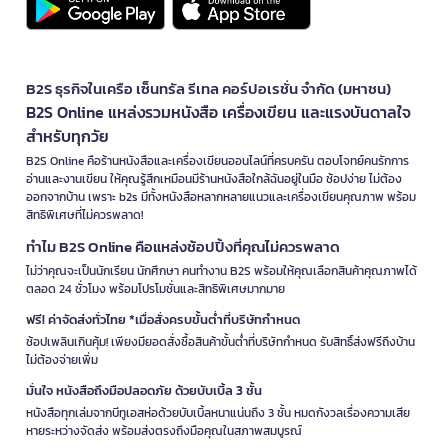
B2S ธุรกิจในเครือ เซ็นทรัล รีเทล คอร์ปอเรชั่น จำกัด (มหาชน)
B2S Online แหล่งรวมหนังสือ เครื่องเขียน และแรงบันดาลใจ
สำหรับทุกวัย
B2S Online คือร้านหนังสือและเครื่องเขียนออนไลน์ที่ครบครัน ตอบโจทย์คนรักการ
อ่านและงานเขียน ให้คุณรู้สึกเหมือนมีร้านหนังสือใกล้ฉันอยู่ในมือ ช้อปง่าย ไม่ต้อง
ออกจากบ้าน เพราะ b2s มีทั้งหนังสือหลากหลายแนวและเครื่องเขียนคุณภาพ พร้อม
สิทธิพิเศษที่ไม่ควรพลาด!
ทำไม B2S Online คือแหล่งช้อปปิ้งที่คุณไม่ควรพลาด
ไม่ว่าคุณจะเป็นนักเรียน นักศึกษา คนทำงาน B2S พร้อมให้คุณเลือกสินค้าคุณภาพได้
ตลอด 24 ชั่วโมง พร้อมโปรโมชั่นและสิทธิพิเศษมากมาย
ฟรี! ค่าจัดส่งทั่วไทย *เมื่อสั่งครบขั้นต่ำที่บริษัทกำหนด
ช้อปเพลินเกินคุ้ม! เพียงมียอดสั่งซื้อสินค้าขั้นต่ำที่บริษัทกำหนด รับสิทธิ์ส่งฟรีถึงบ้าน
ไม่ต้องจ่ายเพิ่ม
มั่นใจ หนังสือถึงมือปลอดภัย ด้วยบับเบิ้ล 3 ชั้น
หนังสือทุกเล่มจากบีทูเอสห่อด้วยบับเบิ้ลหนาแน่นถึง 3 ชั้น หมดกังวลเรื่องความเสีย
หายระหว่างจัดส่ง พร้อมส่งตรงถึงมือคุณในสภาพสมบูรณ์