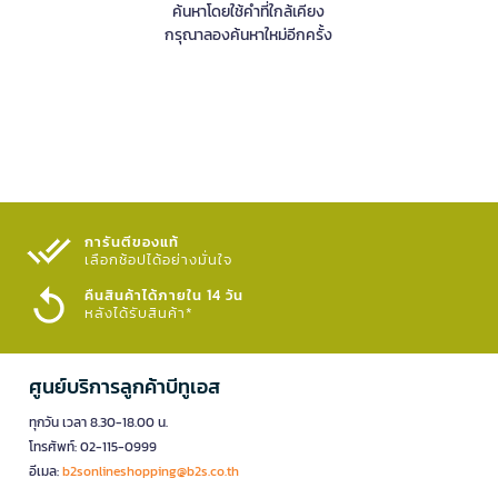
ค้นหาโดยใช้คำที่ใกล้เคียง
กรุณาลองค้นหาใหม่อีกครั้ง
การันตีของแท้
เลือกช้อปได้อย่างมั่นใจ​
คืนสินค้าได้ภายใน 14 วัน
หลังได้รับสินค้า*
ศูนย์บริการลูกค้าบีทูเอส
ทุกวัน เวลา 8.30-18.00 น.
โทรศัพท์: 02-115-0999
อีเมล:
b2sonlineshopping@b2s.co.th