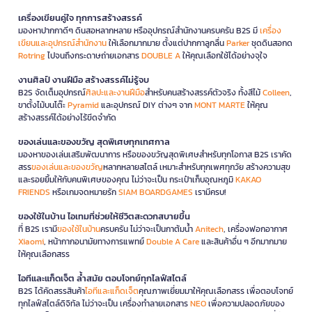
เครื่องเขียนคู่ใจ ทุกการสร้างสรรค์
มองหาปากกาดีๆ ดินสอหลากหลาย หรืออุปกรณ์สำนักงานครบครัน B2S มี
เครื่อง
เขียนและอุปกรณ์สำนักงาน
ให้เลือกมากมาย ตั้งแต่ปากกาลูกลื่น
Parker
ชุดดินสอกด
Rotring
ไปจนถึงกระดาษถ่ายเอกสาร
DOUBLE A
ให้คุณเลือกใช้ได้อย่างจุใจ
งานศิลป์ งานฝีมือ สร้างสรรค์ไม่รู้จบ
B2S จัดเต็มอุปกรณ์
ศิลปะและงานฝีมือ
สำหรับคนสร้างสรรค์ตัวจริง ทั้งสีไม้
Colleen
,
ขาตั้งไม้บนโต๊ะ
Pyramid
และอุปกรณ์ DIY ต่างๆ จาก
MONT MARTE
ให้คุณ
สร้างสรรค์ได้อย่างไร้ขีดจำกัด
ของเล่นและของขวัญ สุดพิเศษทุกเทศกาล
มองหาของเล่นเสริมพัฒนาการ หรือของขวัญสุดพิเศษสำหรับทุกโอกาส B2S เราคัด
สรร
ของเล่นและของขวัญ
หลากหลายสไตล์ เหมาะสำหรับทุกเพศทุกวัย สร้างความสุข
และรอยยิ้มให้กับคนพิเศษของคุณ ไม่ว่าจะเป็น กระเป๋าเก็บอุณหภูมิ
KAKAO
FRIENDS
หรือเกมจดหมายรัก
SIAM BOARDGAMES
เรามีครบ!
ของใช้ในบ้าน ไอเทมที่ช่วยให้ชีวิตสะดวกสบายขึ้น
ที่ B2S เรามี
ของใช้ในบ้าน
ครบครัน ไม่ว่าจะเป็นกาต้มน้ำ
Anitech
, เครื่องฟอกอากาศ
Xiaomi
, หน้ากากอนามัยทางการแพทย์
Double A Care
และสินค้าอื่น ๆ อีกมากมาย
ให้คุณเลือกสรร
ไอทีและแก็ดเจ็ต ล้ำสมัย ตอบโจทย์ทุกไลฟ์สไตล์
B2S ได้คัดสรรสินค้า
ไอทีและแก็ดเจ็ต
คุณภาพเยี่ยมมาให้คุณเลือกสรร เพื่อตอบโจทย์
ทุกไลฟ์สไตล์ดิจิทัล ไม่ว่าจะเป็น เครื่องทำลายเอกสาร
NEO
เพื่อความปลอดภัยของ