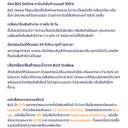
ช้อป B2S Online การันตีสินค้าของแท้ 100%
B2S Online ให้คุณเลือกซื้อสินค้าหลากหลาย ไม่ว่าจะเป็นหนังสือ เครื่องเขียน หรือ
อื่นๆ อีกมากมายได้อย่างมั่นใจ ด้วยการการันตีสินค้าของแท้ 100% ทุกชิ้น
เปลี่ยน/คืนสินค้าง่าย ภายใน 14 วัน
ซื้อไปแล้วไม่ตรงใจ? ไม่ว่าจะเป็นหนังสือที่เลือกผิด หรือสินค้ามีปัญหา คุณสามารถ
เปลี่ยนหรือคืนสินค้าได้ง่าย ๆ ภายใน 14 วันนับจากวันที่ได้รับสินค้า
ช้อปออนไลน์ได้ตลอด 24 ชั่วโมง ทุกที่ ทุกเวลา
สะดวกสุดๆ! B2S online เปิดให้คุณช้อปได้ตลอดวันตลอดคืน อยากได้อะไร แค่คลิก
ก็รอรับสินค้าที่บ้านได้เลย!
เลือกช้อปสินค้าแนะนำจาก B2S Online
สำหรับใครที่กำลังมองหา ร้านอุปกรณ์เครื่องเขียนใกล้ฉัน หรืออยากแวะร้าน B2S แต่
ไม่สะดวก วันนี้เราได้รวบรวมสินค้าแนะนำจาก B2S Online มาให้คุณเลือกสรรได้ง่ายๆ
พร้อมตอบโจทย์ทุกไลฟ์สไตล์ ไม่ว่าคุณจะมองหา ร้านขายหนังสือ หรือสินค้าอื่นๆ
ก็ตาม
หนังสือหลากหลายสไตล์
B2S มี
หนังสือ
หลากหลายแนวจากสำนักพิมพ์ชั้นนำ ไม่ว่าจะเป็นนิยายยอดนิยมอย่าง
Lavender
, ตำราเรียนเข้มข้นของ
ดร. ศุภวัฒน์ พุกเจริญ
, นิตยสารอัปเดตจาก
เพ็ญ
บุญ
, หนังสือเด็กจาก
MIS
หนังสือจิตวิทยาจาก
Mugunghwa Publishing
, หนังสือ
พัฒนาตนเองจาก
KOOB
และวรรณกรรมจาก
Nanmeebooks
ทั้งหมดนี้สามารถซื้อ
ออนไลน์ได้อย่างง่ายดายเพียงคลิกเดียว