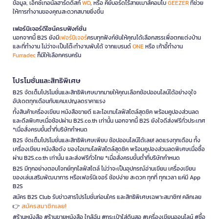
ข้อมูล, เอ็กซ์เทอนัลฮาร์ดดิสก์
WD
, หรือ คีย์บอร์ดไร้สายเมาส์คอมโบ
GEEZER
ที่ช่วย
ให้การทำงานของคุณสะดวกสบายยิ่งขึ้น
เฟอร์นิเจอร์ดีไซน์ครบฟังก์ชั่น
นอกจากนี้ B2S ยังมี
เฟอร์นิเจอร์
ครบทุกฟังก์ชันให้คุณได้เลือกสรรเพื่อตกแต่งบ้าน
และที่ทำงาน ไม่ว่าจะเป็นโต๊ะทำงานพับได้ จากแบรนด์
ONE
หรือ เก้าอี้ทำงาน
Furradec
ก็มีให้เลือกครบครัน
โปรโมชั่นและสิทธิพิเศษ
B2S จัดเต็มโปรโมชั่นและสิทธิพิเศษมากมายให้คุณเลือกช้อปออนไลน์ได้อย่างจุใจ
อัปเดตทุกเดือนกับแคมเปญลดราคาแรง
ทั้งสินค้าเครื่องเขียน หนังสือขายดี และไอเทมไลฟ์สไตล์สุดชิค พร้อมคูปองส่วนลด
และดีลพิเศษเมื่อช้อปผ่าน B2S.co.th เท่านั้น นอกจากนี้ B2S ยังใจดีส่งฟรีทั่วประเทศ
*เมื่อสั่งครบขั้นต่ำที่บริษัทกำหนด
B2S จัดเต็มโปรโมชั่นและสิทธิพิเศษเพียบ ช้อปออนไลน์ได้เลย! ลดแรงทุกเดือน ทั้ง
เครื่องเขียน หนังสือดัง ของไอเทมไลฟ์สไตล์สุดชิค พร้อมคูปองส่วนลดพิเศษเมื่อซื้อ
ผ่าน B2S.co.th เท่านั้น และส่งฟรีทั่วไทย *เมื่อสั่งครบขั้นต่ำที่บริษัทกำหนด
B2S มีทุกอย่างตอบโจทย์ทุกไลฟ์สไตล์ ไม่ว่าจะเป็นอุปกรณ์อ่านเขียน เครื่องเขียน
ของเล่นเสริมพัฒนาการ หรือเฟอร์นิเจอร์ ช้อปง่าย สะดวก ทุกที่ ทุกเวลา แค่มี App
B2S
สมัคร B2S Club รับข่าวสารโปรโมชั่นก่อนใคร และสิทธิพิเศษเฉพาะสมาชิก! คลิกเลย
สมัครสมาชิกเลย!
👉
#ร้านหนังสือ #ร้านขายหนังสือ ใกล้ฉัน #กระเป๋าใส่ดินสอ #เครื่องเขียนออนไลน์ #ซื้อ