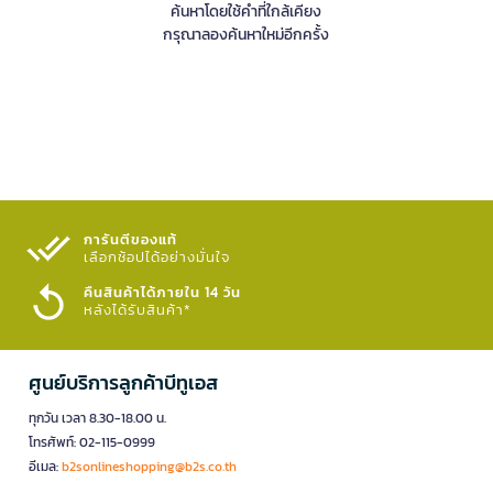
ค้นหาโดยใช้คำที่ใกล้เคียง
กรุณาลองค้นหาใหม่อีกครั้ง
การันตีของแท้
เลือกช้อปได้อย่างมั่นใจ​
คืนสินค้าได้ภายใน 14 วัน
หลังได้รับสินค้า*
ศูนย์บริการลูกค้าบีทูเอส
ทุกวัน เวลา 8.30-18.00 น.
โทรศัพท์: 02-115-0999
อีเมล:
b2sonlineshopping@b2s.co.th