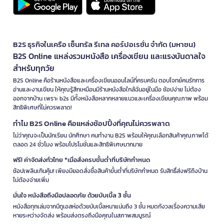
B2S ธุรกิจในเครือ เซ็นทรัล รีเทล คอร์ปอเรชั่น จำกัด (มหาชน)
B2S Online แหล่งรวมหนังสือ เครื่องเขียน และแรงบันดาลใจ
สำหรับทุกวัย
B2S Online คือร้านหนังสือและเครื่องเขียนออนไลน์ที่ครบครัน ตอบโจทย์คนรักการ
อ่านและงานเขียน ให้คุณรู้สึกเหมือนมีร้านหนังสือใกล้ฉันอยู่ในมือ ช้อปง่าย ไม่ต้อง
ออกจากบ้าน เพราะ b2s มีทั้งหนังสือหลากหลายแนวและเครื่องเขียนคุณภาพ พร้อม
สิทธิพิเศษที่ไม่ควรพลาด!
ทำไม B2S Online คือแหล่งช้อปปิ้งที่คุณไม่ควรพลาด
ไม่ว่าคุณจะเป็นนักเรียน นักศึกษา คนทำงาน B2S พร้อมให้คุณเลือกสินค้าคุณภาพได้
ตลอด 24 ชั่วโมง พร้อมโปรโมชั่นและสิทธิพิเศษมากมาย
ฟรี! ค่าจัดส่งทั่วไทย *เมื่อสั่งครบขั้นต่ำที่บริษัทกำหนด
ช้อปเพลินเกินคุ้ม! เพียงมียอดสั่งซื้อสินค้าขั้นต่ำที่บริษัทกำหนด รับสิทธิ์ส่งฟรีถึงบ้าน
ไม่ต้องจ่ายเพิ่ม
มั่นใจ หนังสือถึงมือปลอดภัย ด้วยบับเบิ้ล 3 ชั้น
หนังสือทุกเล่มจากบีทูเอสห่อด้วยบับเบิ้ลหนาแน่นถึง 3 ชั้น หมดกังวลเรื่องความเสีย
หายระหว่างจัดส่ง พร้อมส่งตรงถึงมือคุณในสภาพสมบูรณ์