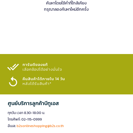
ค้นหาโดยใช้คำที่ใกล้เคียง
กรุณาลองค้นหาใหม่อีกครั้ง
การันตีของแท้
เลือกช้อปได้อย่างมั่นใจ​
คืนสินค้าได้ภายใน 14 วัน
หลังได้รับสินค้า*
ศูนย์บริการลูกค้าบีทูเอส
ทุกวัน เวลา 8.30-18.00 น.
โทรศัพท์: 02-115-0999
อีเมล:
b2sonlineshopping@b2s.co.th