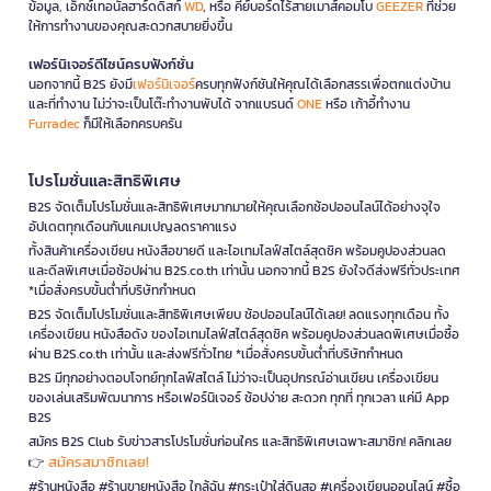
ข้อมูล, เอ็กซ์เทอนัลฮาร์ดดิสก์
WD
, หรือ คีย์บอร์ดไร้สายเมาส์คอมโบ
GEEZER
ที่ช่วย
ให้การทำงานของคุณสะดวกสบายยิ่งขึ้น
เฟอร์นิเจอร์ดีไซน์ครบฟังก์ชั่น
นอกจากนี้ B2S ยังมี
เฟอร์นิเจอร์
ครบทุกฟังก์ชันให้คุณได้เลือกสรรเพื่อตกแต่งบ้าน
และที่ทำงาน ไม่ว่าจะเป็นโต๊ะทำงานพับได้ จากแบรนด์
ONE
หรือ เก้าอี้ทำงาน
Furradec
ก็มีให้เลือกครบครัน
โปรโมชั่นและสิทธิพิเศษ
B2S จัดเต็มโปรโมชั่นและสิทธิพิเศษมากมายให้คุณเลือกช้อปออนไลน์ได้อย่างจุใจ
อัปเดตทุกเดือนกับแคมเปญลดราคาแรง
ทั้งสินค้าเครื่องเขียน หนังสือขายดี และไอเทมไลฟ์สไตล์สุดชิค พร้อมคูปองส่วนลด
และดีลพิเศษเมื่อช้อปผ่าน B2S.co.th เท่านั้น นอกจากนี้ B2S ยังใจดีส่งฟรีทั่วประเทศ
*เมื่อสั่งครบขั้นต่ำที่บริษัทกำหนด
B2S จัดเต็มโปรโมชั่นและสิทธิพิเศษเพียบ ช้อปออนไลน์ได้เลย! ลดแรงทุกเดือน ทั้ง
เครื่องเขียน หนังสือดัง ของไอเทมไลฟ์สไตล์สุดชิค พร้อมคูปองส่วนลดพิเศษเมื่อซื้อ
ผ่าน B2S.co.th เท่านั้น และส่งฟรีทั่วไทย *เมื่อสั่งครบขั้นต่ำที่บริษัทกำหนด
B2S มีทุกอย่างตอบโจทย์ทุกไลฟ์สไตล์ ไม่ว่าจะเป็นอุปกรณ์อ่านเขียน เครื่องเขียน
ของเล่นเสริมพัฒนาการ หรือเฟอร์นิเจอร์ ช้อปง่าย สะดวก ทุกที่ ทุกเวลา แค่มี App
B2S
สมัคร B2S Club รับข่าวสารโปรโมชั่นก่อนใคร และสิทธิพิเศษเฉพาะสมาชิก! คลิกเลย
สมัครสมาชิกเลย!
👉
#ร้านหนังสือ #ร้านขายหนังสือ ใกล้ฉัน #กระเป๋าใส่ดินสอ #เครื่องเขียนออนไลน์ #ซื้อ