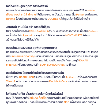
เครื่องเขียนคู่ใจ ทุกการสร้างสรรค์
มองหาปากกาดีๆ ดินสอหลากหลาย หรืออุปกรณ์สำนักงานครบครัน B2S มี
เครื่อง
เขียนและอุปกรณ์สำนักงาน
ให้เลือกมากมาย ตั้งแต่ปากกาลูกลื่น
Parker
ชุดดินสอกด
Rotring
ไปจนถึงกระดาษถ่ายเอกสาร
DOUBLE A
ให้คุณเลือกใช้ได้อย่างจุใจ
งานศิลป์ งานฝีมือ สร้างสรรค์ไม่รู้จบ
B2S จัดเต็มอุปกรณ์
ศิลปะและงานฝีมือ
สำหรับคนสร้างสรรค์ตัวจริง ทั้งสีไม้
Colleen
,
ขาตั้งไม้บนโต๊ะ
Pyramid
และอุปกรณ์ DIY ต่างๆ จาก
MONT MARTE
ให้คุณ
สร้างสรรค์ได้อย่างไร้ขีดจำกัด
ของเล่นและของขวัญ สุดพิเศษทุกเทศกาล
มองหาของเล่นเสริมพัฒนาการ หรือของขวัญสุดพิเศษสำหรับทุกโอกาส B2S เราคัด
สรร
ของเล่นและของขวัญ
หลากหลายสไตล์ เหมาะสำหรับทุกเพศทุกวัย สร้างความสุข
และรอยยิ้มให้กับคนพิเศษของคุณ ไม่ว่าจะเป็น กระเป๋าเก็บอุณหภูมิ
KAKAO
FRIENDS
หรือเกมจดหมายรัก
SIAM BOARDGAMES
เรามีครบ!
ของใช้ในบ้าน ไอเทมที่ช่วยให้ชีวิตสะดวกสบายขึ้น
ที่ B2S เรามี
ของใช้ในบ้าน
ครบครัน ไม่ว่าจะเป็นกาต้มน้ำ
Anitech
, เครื่องฟอกอากาศ
Xiaomi
, หน้ากากอนามัยทางการแพทย์
Double A Care
และสินค้าอื่น ๆ อีกมากมาย
ให้คุณเลือกสรร
ไอทีและแก็ดเจ็ต ล้ำสมัย ตอบโจทย์ทุกไลฟ์สไตล์
B2S ได้คัดสรรสินค้า
ไอทีและแก็ดเจ็ต
คุณภาพเยี่ยมมาให้คุณเลือกสรร เพื่อตอบโจทย์
ทุกไลฟ์สไตล์ดิจิทัล ไม่ว่าจะเป็น เครื่องทำลายเอกสาร
NEO
เพื่อความปลอดภัยของ