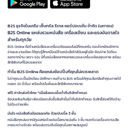
B2S ธุรกิจในเครือ เซ็นทรัล รีเทล คอร์ปอเรชั่น จำกัด (มหาชน)
B2S Online แหล่งรวมหนังสือ เครื่องเขียน และแรงบันดาลใจ
สำหรับทุกวัย
B2S Online คือร้านหนังสือและเครื่องเขียนออนไลน์ที่ครบครัน ตอบโจทย์คนรักการ
อ่านและงานเขียน ให้คุณรู้สึกเหมือนมีร้านหนังสือใกล้ฉันอยู่ในมือ ช้อปง่าย ไม่ต้อง
ออกจากบ้าน เพราะ b2s มีทั้งหนังสือหลากหลายแนวและเครื่องเขียนคุณภาพ พร้อม
สิทธิพิเศษที่ไม่ควรพลาด!
ทำไม B2S Online คือแหล่งช้อปปิ้งที่คุณไม่ควรพลาด
ไม่ว่าคุณจะเป็นนักเรียน นักศึกษา คนทำงาน B2S พร้อมให้คุณเลือกสินค้าคุณภาพได้
ตลอด 24 ชั่วโมง พร้อมโปรโมชั่นและสิทธิพิเศษมากมาย
ฟรี! ค่าจัดส่งทั่วไทย *เมื่อสั่งครบขั้นต่ำที่บริษัทกำหนด
ช้อปเพลินเกินคุ้ม! เพียงมียอดสั่งซื้อสินค้าขั้นต่ำที่บริษัทกำหนด รับสิทธิ์ส่งฟรีถึงบ้าน
ไม่ต้องจ่ายเพิ่ม
มั่นใจ หนังสือถึงมือปลอดภัย ด้วยบับเบิ้ล 3 ชั้น
หนังสือทุกเล่มจากบีทูเอสห่อด้วยบับเบิ้ลหนาแน่นถึง 3 ชั้น หมดกังวลเรื่องความเสีย
หายระหว่างจัดส่ง พร้อมส่งตรงถึงมือคุณในสภาพสมบูรณ์