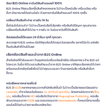
ช้อป B2S Online การันตีสินค้าของแท้ 100%
B2S Online ให้คุณเลือกซื้อสินค้าหลากหลาย ไม่ว่าจะเป็นหนังสือ เครื่องเขียน หรือ
อื่นๆ อีกมากมายได้อย่างมั่นใจ ด้วยการการันตีสินค้าของแท้ 100% ทุกชิ้น
เปลี่ยน/คืนสินค้าง่าย ภายใน 14 วัน
ซื้อไปแล้วไม่ตรงใจ? ไม่ว่าจะเป็นหนังสือที่เลือกผิด หรือสินค้ามีปัญหา คุณสามารถ
เปลี่ยนหรือคืนสินค้าได้ง่าย ๆ ภายใน 14 วันนับจากวันที่ได้รับสินค้า
ช้อปออนไลน์ได้ตลอด 24 ชั่วโมง ทุกที่ ทุกเวลา
สะดวกสุดๆ! B2S online เปิดให้คุณช้อปได้ตลอดวันตลอดคืน อยากได้อะไร แค่คลิก
ก็รอรับสินค้าที่บ้านได้เลย!
เลือกช้อปสินค้าแนะนำจาก B2S Online
สำหรับใครที่กำลังมองหา ร้านอุปกรณ์เครื่องเขียนใกล้ฉัน หรืออยากแวะร้าน B2S แต่
ไม่สะดวก วันนี้เราได้รวบรวมสินค้าแนะนำจาก B2S Online มาให้คุณเลือกสรรได้ง่ายๆ
พร้อมตอบโจทย์ทุกไลฟ์สไตล์ ไม่ว่าคุณจะมองหา ร้านขายหนังสือ หรือสินค้าอื่นๆ
ก็ตาม
หนังสือหลากหลายสไตล์
B2S มี
หนังสือ
หลากหลายแนวจากสำนักพิมพ์ชั้นนำ ไม่ว่าจะเป็นนิยายยอดนิยมอย่าง
Lavender
, ตำราเรียนเข้มข้นของ
ดร. ศุภวัฒน์ พุกเจริญ
, นิตยสารอัปเดตจาก
เพ็ญ
บุญ
, หนังสือเด็กจาก
MIS
หนังสือจิตวิทยาจาก
Mugunghwa Publishing
, หนังสือ
พัฒนาตนเองจาก
KOOB
และวรรณกรรมจาก
Nanmeebooks
ทั้งหมดนี้สามารถซื้อ
ออนไลน์ได้อย่างง่ายดายเพียงคลิกเดียว