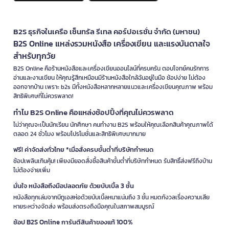
B2S ธุรกิจในเครือ เซ็นทรัล รีเทล คอร์ปอเรชั่น จำกัด (มหาชน)
B2S Online แหล่งรวมหนังสือ เครื่องเขียน และแรงบันดาลใจ
สำหรับทุกวัย
B2S Online คือร้านหนังสือและเครื่องเขียนออนไลน์ที่ครบครัน ตอบโจทย์คนรักการ
อ่านและงานเขียน ให้คุณรู้สึกเหมือนมีร้านหนังสือใกล้ฉันอยู่ในมือ ช้อปง่าย ไม่ต้อง
ออกจากบ้าน เพราะ b2s มีทั้งหนังสือหลากหลายแนวและเครื่องเขียนคุณภาพ พร้อม
สิทธิพิเศษที่ไม่ควรพลาด!
ทำไม B2S Online คือแหล่งช้อปปิ้งที่คุณไม่ควรพลาด
ไม่ว่าคุณจะเป็นนักเรียน นักศึกษา คนทำงาน B2S พร้อมให้คุณเลือกสินค้าคุณภาพได้
ตลอด 24 ชั่วโมง พร้อมโปรโมชั่นและสิทธิพิเศษมากมาย
ฟรี! ค่าจัดส่งทั่วไทย *เมื่อสั่งครบขั้นต่ำที่บริษัทกำหนด
ช้อปเพลินเกินคุ้ม! เพียงมียอดสั่งซื้อสินค้าขั้นต่ำที่บริษัทกำหนด รับสิทธิ์ส่งฟรีถึงบ้าน
ไม่ต้องจ่ายเพิ่ม
มั่นใจ หนังสือถึงมือปลอดภัย ด้วยบับเบิ้ล 3 ชั้น
หนังสือทุกเล่มจากบีทูเอสห่อด้วยบับเบิ้ลหนาแน่นถึง 3 ชั้น หมดกังวลเรื่องความเสีย
หายระหว่างจัดส่ง พร้อมส่งตรงถึงมือคุณในสภาพสมบูรณ์
ช้อป B2S Online การันตีสินค้าของแท้ 100%