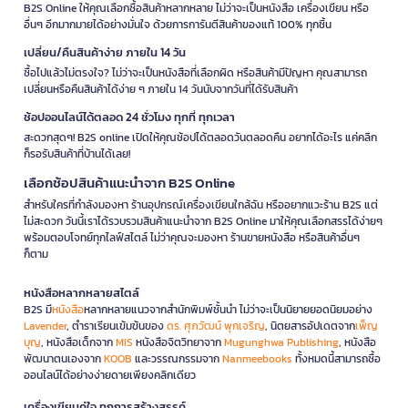
B2S Online ให้คุณเลือกซื้อสินค้าหลากหลาย ไม่ว่าจะเป็นหนังสือ เครื่องเขียน หรือ
อื่นๆ อีกมากมายได้อย่างมั่นใจ ด้วยการการันตีสินค้าของแท้ 100% ทุกชิ้น
เปลี่ยน/คืนสินค้าง่าย ภายใน 14 วัน
ซื้อไปแล้วไม่ตรงใจ? ไม่ว่าจะเป็นหนังสือที่เลือกผิด หรือสินค้ามีปัญหา คุณสามารถ
เปลี่ยนหรือคืนสินค้าได้ง่าย ๆ ภายใน 14 วันนับจากวันที่ได้รับสินค้า
ช้อปออนไลน์ได้ตลอด 24 ชั่วโมง ทุกที่ ทุกเวลา
สะดวกสุดๆ! B2S online เปิดให้คุณช้อปได้ตลอดวันตลอดคืน อยากได้อะไร แค่คลิก
ก็รอรับสินค้าที่บ้านได้เลย!
เลือกช้อปสินค้าแนะนำจาก B2S Online
สำหรับใครที่กำลังมองหา ร้านอุปกรณ์เครื่องเขียนใกล้ฉัน หรืออยากแวะร้าน B2S แต่
ไม่สะดวก วันนี้เราได้รวบรวมสินค้าแนะนำจาก B2S Online มาให้คุณเลือกสรรได้ง่ายๆ
พร้อมตอบโจทย์ทุกไลฟ์สไตล์ ไม่ว่าคุณจะมองหา ร้านขายหนังสือ หรือสินค้าอื่นๆ
ก็ตาม
หนังสือหลากหลายสไตล์
B2S มี
หนังสือ
หลากหลายแนวจากสำนักพิมพ์ชั้นนำ ไม่ว่าจะเป็นนิยายยอดนิยมอย่าง
Lavender
, ตำราเรียนเข้มข้นของ
ดร. ศุภวัฒน์ พุกเจริญ
, นิตยสารอัปเดตจาก
เพ็ญ
บุญ
, หนังสือเด็กจาก
MIS
หนังสือจิตวิทยาจาก
Mugunghwa Publishing
, หนังสือ
พัฒนาตนเองจาก
KOOB
และวรรณกรรมจาก
Nanmeebooks
ทั้งหมดนี้สามารถซื้อ
ออนไลน์ได้อย่างง่ายดายเพียงคลิกเดียว
เครื่องเขียนคู่ใจ ทุกการสร้างสรรค์