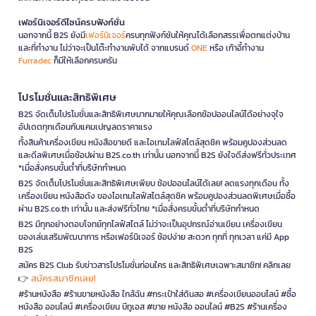
เฟอร์นิเจอร์ดีไซน์ครบฟังก์ชั่น
นอกจากนี้ B2S ยังมี
เฟอร์นิเจอร์
ครบทุกฟังก์ชันให้คุณได้เลือกสรรเพื่อตกแต่งบ้าน
และที่ทำงาน ไม่ว่าจะเป็นโต๊ะทำงานพับได้ จากแบรนด์
ONE
หรือ เก้าอี้ทำงาน
Furradec
ก็มีให้เลือกครบครัน
โปรโมชั่นและสิทธิพิเศษ
B2S จัดเต็มโปรโมชั่นและสิทธิพิเศษมากมายให้คุณเลือกช้อปออนไลน์ได้อย่างจุใจ
อัปเดตทุกเดือนกับแคมเปญลดราคาแรง
ทั้งสินค้าเครื่องเขียน หนังสือขายดี และไอเทมไลฟ์สไตล์สุดชิค พร้อมคูปองส่วนลด
และดีลพิเศษเมื่อช้อปผ่าน B2S.co.th เท่านั้น นอกจากนี้ B2S ยังใจดีส่งฟรีทั่วประเทศ
*เมื่อสั่งครบขั้นต่ำที่บริษัทกำหนด
B2S จัดเต็มโปรโมชั่นและสิทธิพิเศษเพียบ ช้อปออนไลน์ได้เลย! ลดแรงทุกเดือน ทั้ง
เครื่องเขียน หนังสือดัง ของไอเทมไลฟ์สไตล์สุดชิค พร้อมคูปองส่วนลดพิเศษเมื่อซื้อ
ผ่าน B2S.co.th เท่านั้น และส่งฟรีทั่วไทย *เมื่อสั่งครบขั้นต่ำที่บริษัทกำหนด
B2S มีทุกอย่างตอบโจทย์ทุกไลฟ์สไตล์ ไม่ว่าจะเป็นอุปกรณ์อ่านเขียน เครื่องเขียน
ของเล่นเสริมพัฒนาการ หรือเฟอร์นิเจอร์ ช้อปง่าย สะดวก ทุกที่ ทุกเวลา แค่มี App
B2S
สมัคร B2S Club รับข่าวสารโปรโมชั่นก่อนใคร และสิทธิพิเศษเฉพาะสมาชิก! คลิกเลย
สมัครสมาชิกเลย!
👉
#ร้านหนังสือ #ร้านขายหนังสือ ใกล้ฉัน #กระเป๋าใส่ดินสอ #เครื่องเขียนออนไลน์ #ซื้อ
หนังสือ ออนไลน์ #เครื่องเขียน บีทูเอส #ขาย หนังสือ ออนไลน์ #B2S #ร้านเครื่อง