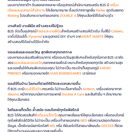
มองหาปากกาดีๆ ดินสอหลากหลาย หรืออุปกรณ์สำนักงานครบครัน B2S มี
เครื่อง
เขียนและอุปกรณ์สำนักงาน
ให้เลือกมากมาย ตั้งแต่ปากกาลูกลื่น
Parker
ชุดดินสอกด
Rotring
ไปจนถึงกระดาษถ่ายเอกสาร
DOUBLE A
ให้คุณเลือกใช้ได้อย่างจุใจ
งานศิลป์ งานฝีมือ สร้างสรรค์ไม่รู้จบ
B2S จัดเต็มอุปกรณ์
ศิลปะและงานฝีมือ
สำหรับคนสร้างสรรค์ตัวจริง ทั้งสีไม้
Colleen
,
ขาตั้งไม้บนโต๊ะ
Pyramid
และอุปกรณ์ DIY ต่างๆ จาก
MONT MARTE
ให้คุณ
สร้างสรรค์ได้อย่างไร้ขีดจำกัด
ของเล่นและของขวัญ สุดพิเศษทุกเทศกาล
มองหาของเล่นเสริมพัฒนาการ หรือของขวัญสุดพิเศษสำหรับทุกโอกาส B2S เราคัด
สรร
ของเล่นและของขวัญ
หลากหลายสไตล์ เหมาะสำหรับทุกเพศทุกวัย สร้างความสุข
และรอยยิ้มให้กับคนพิเศษของคุณ ไม่ว่าจะเป็น กระเป๋าเก็บอุณหภูมิ
KAKAO
FRIENDS
หรือเกมจดหมายรัก
SIAM BOARDGAMES
เรามีครบ!
ของใช้ในบ้าน ไอเทมที่ช่วยให้ชีวิตสะดวกสบายขึ้น
ที่ B2S เรามี
ของใช้ในบ้าน
ครบครัน ไม่ว่าจะเป็นกาต้มน้ำ
Anitech
, เครื่องฟอกอากาศ
Xiaomi
, หน้ากากอนามัยทางการแพทย์
Double A Care
และสินค้าอื่น ๆ อีกมากมาย
ให้คุณเลือกสรร
ไอทีและแก็ดเจ็ต ล้ำสมัย ตอบโจทย์ทุกไลฟ์สไตล์
B2S ได้คัดสรรสินค้า
ไอทีและแก็ดเจ็ต
คุณภาพเยี่ยมมาให้คุณเลือกสรร เพื่อตอบโจทย์
ทุกไลฟ์สไตล์ดิจิทัล ไม่ว่าจะเป็น เครื่องทำลายเอกสาร
NEO
เพื่อความปลอดภัยของ
ข้อมูล, เอ็กซ์เทอนัลฮาร์ดดิสก์
WD
, หรือ คีย์บอร์ดไร้สายเมาส์คอมโบ
GEEZER
ที่ช่วย
ให้การทำงานของคุณสะดวกสบายยิ่งขึ้น