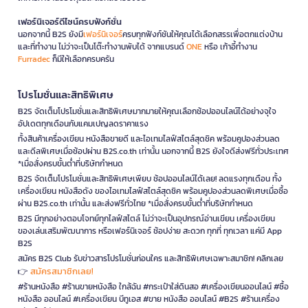
เฟอร์นิเจอร์ดีไซน์ครบฟังก์ชั่น
นอกจากนี้ B2S ยังมี
เฟอร์นิเจอร์
ครบทุกฟังก์ชันให้คุณได้เลือกสรรเพื่อตกแต่งบ้าน
และที่ทำงาน ไม่ว่าจะเป็นโต๊ะทำงานพับได้ จากแบรนด์
ONE
หรือ เก้าอี้ทำงาน
Furradec
ก็มีให้เลือกครบครัน
โปรโมชั่นและสิทธิพิเศษ
B2S จัดเต็มโปรโมชั่นและสิทธิพิเศษมากมายให้คุณเลือกช้อปออนไลน์ได้อย่างจุใจ
อัปเดตทุกเดือนกับแคมเปญลดราคาแรง
ทั้งสินค้าเครื่องเขียน หนังสือขายดี และไอเทมไลฟ์สไตล์สุดชิค พร้อมคูปองส่วนลด
และดีลพิเศษเมื่อช้อปผ่าน B2S.co.th เท่านั้น นอกจากนี้ B2S ยังใจดีส่งฟรีทั่วประเทศ
*เมื่อสั่งครบขั้นต่ำที่บริษัทกำหนด
B2S จัดเต็มโปรโมชั่นและสิทธิพิเศษเพียบ ช้อปออนไลน์ได้เลย! ลดแรงทุกเดือน ทั้ง
เครื่องเขียน หนังสือดัง ของไอเทมไลฟ์สไตล์สุดชิค พร้อมคูปองส่วนลดพิเศษเมื่อซื้อ
ผ่าน B2S.co.th เท่านั้น และส่งฟรีทั่วไทย *เมื่อสั่งครบขั้นต่ำที่บริษัทกำหนด
B2S มีทุกอย่างตอบโจทย์ทุกไลฟ์สไตล์ ไม่ว่าจะเป็นอุปกรณ์อ่านเขียน เครื่องเขียน
ของเล่นเสริมพัฒนาการ หรือเฟอร์นิเจอร์ ช้อปง่าย สะดวก ทุกที่ ทุกเวลา แค่มี App
B2S
สมัคร B2S Club รับข่าวสารโปรโมชั่นก่อนใคร และสิทธิพิเศษเฉพาะสมาชิก! คลิกเลย
สมัครสมาชิกเลย!
👉
#ร้านหนังสือ #ร้านขายหนังสือ ใกล้ฉัน #กระเป๋าใส่ดินสอ #เครื่องเขียนออนไลน์ #ซื้อ
หนังสือ ออนไลน์ #เครื่องเขียน บีทูเอส #ขาย หนังสือ ออนไลน์ #B2S #ร้านเครื่อง