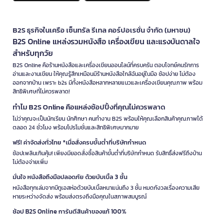
B2S ธุรกิจในเครือ เซ็นทรัล รีเทล คอร์ปอเรชั่น จำกัด (มหาชน)
B2S Online แหล่งรวมหนังสือ เครื่องเขียน และแรงบันดาลใจ
สำหรับทุกวัย
B2S Online คือร้านหนังสือและเครื่องเขียนออนไลน์ที่ครบครัน ตอบโจทย์คนรักการ
อ่านและงานเขียน ให้คุณรู้สึกเหมือนมีร้านหนังสือใกล้ฉันอยู่ในมือ ช้อปง่าย ไม่ต้อง
ออกจากบ้าน เพราะ b2s มีทั้งหนังสือหลากหลายแนวและเครื่องเขียนคุณภาพ พร้อม
สิทธิพิเศษที่ไม่ควรพลาด!
ทำไม B2S Online คือแหล่งช้อปปิ้งที่คุณไม่ควรพลาด
ไม่ว่าคุณจะเป็นนักเรียน นักศึกษา คนทำงาน B2S พร้อมให้คุณเลือกสินค้าคุณภาพได้
ตลอด 24 ชั่วโมง พร้อมโปรโมชั่นและสิทธิพิเศษมากมาย
ฟรี! ค่าจัดส่งทั่วไทย *เมื่อสั่งครบขั้นต่ำที่บริษัทกำหนด
ช้อปเพลินเกินคุ้ม! เพียงมียอดสั่งซื้อสินค้าขั้นต่ำที่บริษัทกำหนด รับสิทธิ์ส่งฟรีถึงบ้าน
ไม่ต้องจ่ายเพิ่ม
มั่นใจ หนังสือถึงมือปลอดภัย ด้วยบับเบิ้ล 3 ชั้น
หนังสือทุกเล่มจากบีทูเอสห่อด้วยบับเบิ้ลหนาแน่นถึง 3 ชั้น หมดกังวลเรื่องความเสีย
หายระหว่างจัดส่ง พร้อมส่งตรงถึงมือคุณในสภาพสมบูรณ์
ช้อป B2S Online การันตีสินค้าของแท้ 100%