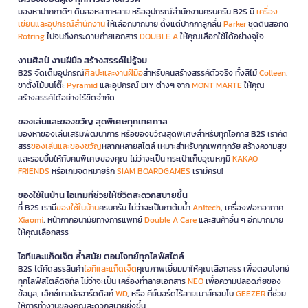
มองหาปากกาดีๆ ดินสอหลากหลาย หรืออุปกรณ์สำนักงานครบครัน B2S มี
เครื่อง
เขียนและอุปกรณ์สำนักงาน
ให้เลือกมากมาย ตั้งแต่ปากกาลูกลื่น
Parker
ชุดดินสอกด
Rotring
ไปจนถึงกระดาษถ่ายเอกสาร
DOUBLE A
ให้คุณเลือกใช้ได้อย่างจุใจ
งานศิลป์ งานฝีมือ สร้างสรรค์ไม่รู้จบ
B2S จัดเต็มอุปกรณ์
ศิลปะและงานฝีมือ
สำหรับคนสร้างสรรค์ตัวจริง ทั้งสีไม้
Colleen
,
ขาตั้งไม้บนโต๊ะ
Pyramid
และอุปกรณ์ DIY ต่างๆ จาก
MONT MARTE
ให้คุณ
สร้างสรรค์ได้อย่างไร้ขีดจำกัด
ของเล่นและของขวัญ สุดพิเศษทุกเทศกาล
มองหาของเล่นเสริมพัฒนาการ หรือของขวัญสุดพิเศษสำหรับทุกโอกาส B2S เราคัด
สรร
ของเล่นและของขวัญ
หลากหลายสไตล์ เหมาะสำหรับทุกเพศทุกวัย สร้างความสุข
และรอยยิ้มให้กับคนพิเศษของคุณ ไม่ว่าจะเป็น กระเป๋าเก็บอุณหภูมิ
KAKAO
FRIENDS
หรือเกมจดหมายรัก
SIAM BOARDGAMES
เรามีครบ!
ของใช้ในบ้าน ไอเทมที่ช่วยให้ชีวิตสะดวกสบายขึ้น
ที่ B2S เรามี
ของใช้ในบ้าน
ครบครัน ไม่ว่าจะเป็นกาต้มน้ำ
Anitech
, เครื่องฟอกอากาศ
Xiaomi
, หน้ากากอนามัยทางการแพทย์
Double A Care
และสินค้าอื่น ๆ อีกมากมาย
ให้คุณเลือกสรร
ไอทีและแก็ดเจ็ต ล้ำสมัย ตอบโจทย์ทุกไลฟ์สไตล์
B2S ได้คัดสรรสินค้า
ไอทีและแก็ดเจ็ต
คุณภาพเยี่ยมมาให้คุณเลือกสรร เพื่อตอบโจทย์
ทุกไลฟ์สไตล์ดิจิทัล ไม่ว่าจะเป็น เครื่องทำลายเอกสาร
NEO
เพื่อความปลอดภัยของ
ข้อมูล, เอ็กซ์เทอนัลฮาร์ดดิสก์
WD
, หรือ คีย์บอร์ดไร้สายเมาส์คอมโบ
GEEZER
ที่ช่วย
ให้การทำงานของคุณสะดวกสบายยิ่งขึ้น