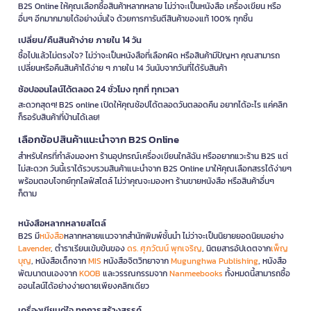
B2S Online ให้คุณเลือกซื้อสินค้าหลากหลาย ไม่ว่าจะเป็นหนังสือ เครื่องเขียน หรือ
อื่นๆ อีกมากมายได้อย่างมั่นใจ ด้วยการการันตีสินค้าของแท้ 100% ทุกชิ้น
เปลี่ยน/คืนสินค้าง่าย ภายใน 14 วัน
ซื้อไปแล้วไม่ตรงใจ? ไม่ว่าจะเป็นหนังสือที่เลือกผิด หรือสินค้ามีปัญหา คุณสามารถ
เปลี่ยนหรือคืนสินค้าได้ง่าย ๆ ภายใน 14 วันนับจากวันที่ได้รับสินค้า
ช้อปออนไลน์ได้ตลอด 24 ชั่วโมง ทุกที่ ทุกเวลา
สะดวกสุดๆ! B2S online เปิดให้คุณช้อปได้ตลอดวันตลอดคืน อยากได้อะไร แค่คลิก
ก็รอรับสินค้าที่บ้านได้เลย!
เลือกช้อปสินค้าแนะนำจาก B2S Online
สำหรับใครที่กำลังมองหา ร้านอุปกรณ์เครื่องเขียนใกล้ฉัน หรืออยากแวะร้าน B2S แต่
ไม่สะดวก วันนี้เราได้รวบรวมสินค้าแนะนำจาก B2S Online มาให้คุณเลือกสรรได้ง่ายๆ
พร้อมตอบโจทย์ทุกไลฟ์สไตล์ ไม่ว่าคุณจะมองหา ร้านขายหนังสือ หรือสินค้าอื่นๆ
ก็ตาม
หนังสือหลากหลายสไตล์
B2S มี
หนังสือ
หลากหลายแนวจากสำนักพิมพ์ชั้นนำ ไม่ว่าจะเป็นนิยายยอดนิยมอย่าง
Lavender
, ตำราเรียนเข้มข้นของ
ดร. ศุภวัฒน์ พุกเจริญ
, นิตยสารอัปเดตจาก
เพ็ญ
บุญ
, หนังสือเด็กจาก
MIS
หนังสือจิตวิทยาจาก
Mugunghwa Publishing
, หนังสือ
พัฒนาตนเองจาก
KOOB
และวรรณกรรมจาก
Nanmeebooks
ทั้งหมดนี้สามารถซื้อ
ออนไลน์ได้อย่างง่ายดายเพียงคลิกเดียว
เครื่องเขียนคู่ใจ ทุกการสร้างสรรค์