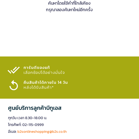
ค้นหาโดยใช้คำที่ใกล้เคียง
กรุณาลองค้นหาใหม่อีกครั้ง
การันตีของแท้
เลือกช้อปได้อย่างมั่นใจ​
คืนสินค้าได้ภายใน 14 วัน
หลังได้รับสินค้า*
ศูนย์บริการลูกค้าบีทูเอส
ทุกวัน เวลา 8.30-18.00 น.
โทรศัพท์: 02-115-0999
อีเมล:
b2sonlineshopping@b2s.co.th