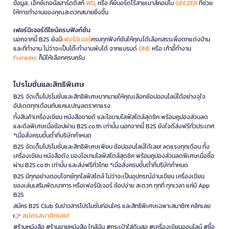
ข้อมูล, เอ็กซ์เทอนัลฮาร์ดดิสก์
WD
, หรือ คีย์บอร์ดไร้สายเมาส์คอมโบ
GEEZER
ที่ช่วย
ให้การทำงานของคุณสะดวกสบายยิ่งขึ้น
เฟอร์นิเจอร์ดีไซน์ครบฟังก์ชั่น
นอกจากนี้ B2S ยังมี
เฟอร์นิเจอร์
ครบทุกฟังก์ชันให้คุณได้เลือกสรรเพื่อตกแต่งบ้าน
และที่ทำงาน ไม่ว่าจะเป็นโต๊ะทำงานพับได้ จากแบรนด์
ONE
หรือ เก้าอี้ทำงาน
Furradec
ก็มีให้เลือกครบครัน
โปรโมชั่นและสิทธิพิเศษ
B2S จัดเต็มโปรโมชั่นและสิทธิพิเศษมากมายให้คุณเลือกช้อปออนไลน์ได้อย่างจุใจ
อัปเดตทุกเดือนกับแคมเปญลดราคาแรง
ทั้งสินค้าเครื่องเขียน หนังสือขายดี และไอเทมไลฟ์สไตล์สุดชิค พร้อมคูปองส่วนลด
และดีลพิเศษเมื่อช้อปผ่าน B2S.co.th เท่านั้น นอกจากนี้ B2S ยังใจดีส่งฟรีทั่วประเทศ
*เมื่อสั่งครบขั้นต่ำที่บริษัทกำหนด
B2S จัดเต็มโปรโมชั่นและสิทธิพิเศษเพียบ ช้อปออนไลน์ได้เลย! ลดแรงทุกเดือน ทั้ง
เครื่องเขียน หนังสือดัง ของไอเทมไลฟ์สไตล์สุดชิค พร้อมคูปองส่วนลดพิเศษเมื่อซื้อ
ผ่าน B2S.co.th เท่านั้น และส่งฟรีทั่วไทย *เมื่อสั่งครบขั้นต่ำที่บริษัทกำหนด
B2S มีทุกอย่างตอบโจทย์ทุกไลฟ์สไตล์ ไม่ว่าจะเป็นอุปกรณ์อ่านเขียน เครื่องเขียน
ของเล่นเสริมพัฒนาการ หรือเฟอร์นิเจอร์ ช้อปง่าย สะดวก ทุกที่ ทุกเวลา แค่มี App
B2S
สมัคร B2S Club รับข่าวสารโปรโมชั่นก่อนใคร และสิทธิพิเศษเฉพาะสมาชิก! คลิกเลย
สมัครสมาชิกเลย!
👉
#ร้านหนังสือ #ร้านขายหนังสือ ใกล้ฉัน #กระเป๋าใส่ดินสอ #เครื่องเขียนออนไลน์ #ซื้อ