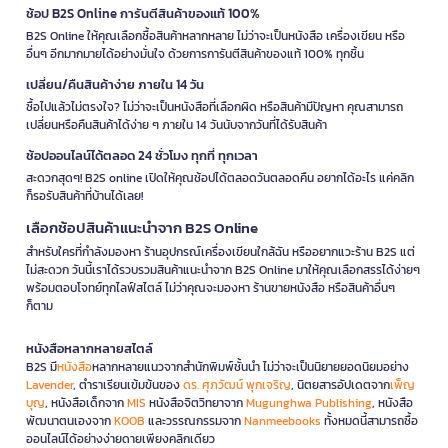
ช้อป B2S Online การันตีสินค้าของแท้ 100%
B2S Online ให้คุณเลือกซื้อสินค้าหลากหลาย ไม่ว่าจะเป็นหนังสือ เครื่องเขียน หรือ
อื่นๆ อีกมากมายได้อย่างมั่นใจ ด้วยการการันตีสินค้าของแท้ 100% ทุกชิ้น
เปลี่ยน/คืนสินค้าง่าย ภายใน 14 วัน
ซื้อไปแล้วไม่ตรงใจ? ไม่ว่าจะเป็นหนังสือที่เลือกผิด หรือสินค้ามีปัญหา คุณสามารถ
เปลี่ยนหรือคืนสินค้าได้ง่าย ๆ ภายใน 14 วันนับจากวันที่ได้รับสินค้า
ช้อปออนไลน์ได้ตลอด 24 ชั่วโมง ทุกที่ ทุกเวลา
สะดวกสุดๆ! B2S online เปิดให้คุณช้อปได้ตลอดวันตลอดคืน อยากได้อะไร แค่คลิก
ก็รอรับสินค้าที่บ้านได้เลย!
เลือกช้อปสินค้าแนะนำจาก B2S Online
สำหรับใครที่กำลังมองหา ร้านอุปกรณ์เครื่องเขียนใกล้ฉัน หรืออยากแวะร้าน B2S แต่
ไม่สะดวก วันนี้เราได้รวบรวมสินค้าแนะนำจาก B2S Online มาให้คุณเลือกสรรได้ง่ายๆ
พร้อมตอบโจทย์ทุกไลฟ์สไตล์ ไม่ว่าคุณจะมองหา ร้านขายหนังสือ หรือสินค้าอื่นๆ
ก็ตาม
หนังสือหลากหลายสไตล์
B2S มี
หนังสือ
หลากหลายแนวจากสำนักพิมพ์ชั้นนำ ไม่ว่าจะเป็นนิยายยอดนิยมอย่าง
Lavender
, ตำราเรียนเข้มข้นของ
ดร. ศุภวัฒน์ พุกเจริญ
, นิตยสารอัปเดตจาก
เพ็ญ
บุญ
, หนังสือเด็กจาก
MIS
หนังสือจิตวิทยาจาก
Mugunghwa Publishing
, หนังสือ
พัฒนาตนเองจาก
KOOB
และวรรณกรรมจาก
Nanmeebooks
ทั้งหมดนี้สามารถซื้อ
ออนไลน์ได้อย่างง่ายดายเพียงคลิกเดียว