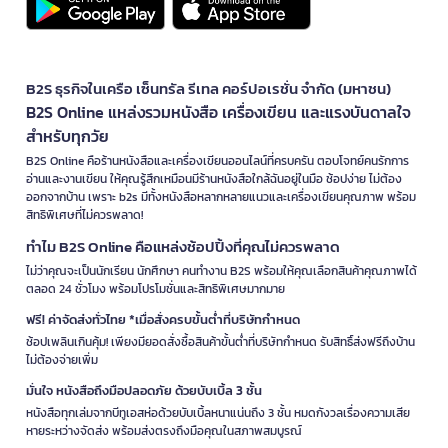
B2S ธุรกิจในเครือ เซ็นทรัล รีเทล คอร์ปอเรชั่น จำกัด (มหาชน)
B2S Online แหล่งรวมหนังสือ เครื่องเขียน และแรงบันดาลใจ
สำหรับทุกวัย
B2S Online คือร้านหนังสือและเครื่องเขียนออนไลน์ที่ครบครัน ตอบโจทย์คนรักการ
อ่านและงานเขียน ให้คุณรู้สึกเหมือนมีร้านหนังสือใกล้ฉันอยู่ในมือ ช้อปง่าย ไม่ต้อง
ออกจากบ้าน เพราะ b2s มีทั้งหนังสือหลากหลายแนวและเครื่องเขียนคุณภาพ พร้อม
สิทธิพิเศษที่ไม่ควรพลาด!
ทำไม B2S Online คือแหล่งช้อปปิ้งที่คุณไม่ควรพลาด
ไม่ว่าคุณจะเป็นนักเรียน นักศึกษา คนทำงาน B2S พร้อมให้คุณเลือกสินค้าคุณภาพได้
ตลอด 24 ชั่วโมง พร้อมโปรโมชั่นและสิทธิพิเศษมากมาย
ฟรี! ค่าจัดส่งทั่วไทย *เมื่อสั่งครบขั้นต่ำที่บริษัทกำหนด
ช้อปเพลินเกินคุ้ม! เพียงมียอดสั่งซื้อสินค้าขั้นต่ำที่บริษัทกำหนด รับสิทธิ์ส่งฟรีถึงบ้าน
ไม่ต้องจ่ายเพิ่ม
มั่นใจ หนังสือถึงมือปลอดภัย ด้วยบับเบิ้ล 3 ชั้น
หนังสือทุกเล่มจากบีทูเอสห่อด้วยบับเบิ้ลหนาแน่นถึง 3 ชั้น หมดกังวลเรื่องความเสีย
หายระหว่างจัดส่ง พร้อมส่งตรงถึงมือคุณในสภาพสมบูรณ์