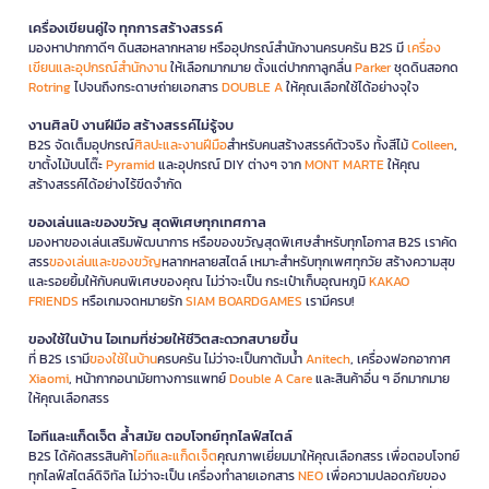
เครื่องเขียนคู่ใจ ทุกการสร้างสรรค์
มองหาปากกาดีๆ ดินสอหลากหลาย หรืออุปกรณ์สำนักงานครบครัน B2S มี
เครื่อง
เขียนและอุปกรณ์สำนักงาน
ให้เลือกมากมาย ตั้งแต่ปากกาลูกลื่น
Parker
ชุดดินสอกด
Rotring
ไปจนถึงกระดาษถ่ายเอกสาร
DOUBLE A
ให้คุณเลือกใช้ได้อย่างจุใจ
งานศิลป์ งานฝีมือ สร้างสรรค์ไม่รู้จบ
B2S จัดเต็มอุปกรณ์
ศิลปะและงานฝีมือ
สำหรับคนสร้างสรรค์ตัวจริง ทั้งสีไม้
Colleen
,
ขาตั้งไม้บนโต๊ะ
Pyramid
และอุปกรณ์ DIY ต่างๆ จาก
MONT MARTE
ให้คุณ
สร้างสรรค์ได้อย่างไร้ขีดจำกัด
ของเล่นและของขวัญ สุดพิเศษทุกเทศกาล
มองหาของเล่นเสริมพัฒนาการ หรือของขวัญสุดพิเศษสำหรับทุกโอกาส B2S เราคัด
สรร
ของเล่นและของขวัญ
หลากหลายสไตล์ เหมาะสำหรับทุกเพศทุกวัย สร้างความสุข
และรอยยิ้มให้กับคนพิเศษของคุณ ไม่ว่าจะเป็น กระเป๋าเก็บอุณหภูมิ
KAKAO
FRIENDS
หรือเกมจดหมายรัก
SIAM BOARDGAMES
เรามีครบ!
ของใช้ในบ้าน ไอเทมที่ช่วยให้ชีวิตสะดวกสบายขึ้น
ที่ B2S เรามี
ของใช้ในบ้าน
ครบครัน ไม่ว่าจะเป็นกาต้มน้ำ
Anitech
, เครื่องฟอกอากาศ
Xiaomi
, หน้ากากอนามัยทางการแพทย์
Double A Care
และสินค้าอื่น ๆ อีกมากมาย
ให้คุณเลือกสรร
ไอทีและแก็ดเจ็ต ล้ำสมัย ตอบโจทย์ทุกไลฟ์สไตล์
B2S ได้คัดสรรสินค้า
ไอทีและแก็ดเจ็ต
คุณภาพเยี่ยมมาให้คุณเลือกสรร เพื่อตอบโจทย์
ทุกไลฟ์สไตล์ดิจิทัล ไม่ว่าจะเป็น เครื่องทำลายเอกสาร
NEO
เพื่อความปลอดภัยของ