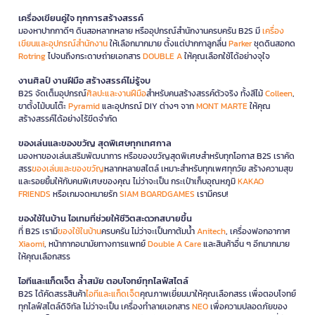
เครื่องเขียนคู่ใจ ทุกการสร้างสรรค์
มองหาปากกาดีๆ ดินสอหลากหลาย หรืออุปกรณ์สำนักงานครบครัน B2S มี
เครื่อง
เขียนและอุปกรณ์สำนักงาน
ให้เลือกมากมาย ตั้งแต่ปากกาลูกลื่น
Parker
ชุดดินสอกด
Rotring
ไปจนถึงกระดาษถ่ายเอกสาร
DOUBLE A
ให้คุณเลือกใช้ได้อย่างจุใจ
งานศิลป์ งานฝีมือ สร้างสรรค์ไม่รู้จบ
B2S จัดเต็มอุปกรณ์
ศิลปะและงานฝีมือ
สำหรับคนสร้างสรรค์ตัวจริง ทั้งสีไม้
Colleen
,
ขาตั้งไม้บนโต๊ะ
Pyramid
และอุปกรณ์ DIY ต่างๆ จาก
MONT MARTE
ให้คุณ
สร้างสรรค์ได้อย่างไร้ขีดจำกัด
ของเล่นและของขวัญ สุดพิเศษทุกเทศกาล
มองหาของเล่นเสริมพัฒนาการ หรือของขวัญสุดพิเศษสำหรับทุกโอกาส B2S เราคัด
สรร
ของเล่นและของขวัญ
หลากหลายสไตล์ เหมาะสำหรับทุกเพศทุกวัย สร้างความสุข
และรอยยิ้มให้กับคนพิเศษของคุณ ไม่ว่าจะเป็น กระเป๋าเก็บอุณหภูมิ
KAKAO
FRIENDS
หรือเกมจดหมายรัก
SIAM BOARDGAMES
เรามีครบ!
ของใช้ในบ้าน ไอเทมที่ช่วยให้ชีวิตสะดวกสบายขึ้น
ที่ B2S เรามี
ของใช้ในบ้าน
ครบครัน ไม่ว่าจะเป็นกาต้มน้ำ
Anitech
, เครื่องฟอกอากาศ
Xiaomi
, หน้ากากอนามัยทางการแพทย์
Double A Care
และสินค้าอื่น ๆ อีกมากมาย
ให้คุณเลือกสรร
ไอทีและแก็ดเจ็ต ล้ำสมัย ตอบโจทย์ทุกไลฟ์สไตล์
B2S ได้คัดสรรสินค้า
ไอทีและแก็ดเจ็ต
คุณภาพเยี่ยมมาให้คุณเลือกสรร เพื่อตอบโจทย์
ทุกไลฟ์สไตล์ดิจิทัล ไม่ว่าจะเป็น เครื่องทำลายเอกสาร
NEO
เพื่อความปลอดภัยของ