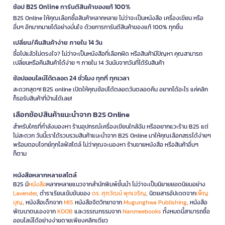
ช้อป B2S Online การันตีสินค้าของแท้ 100%
B2S Online ให้คุณเลือกซื้อสินค้าหลากหลาย ไม่ว่าจะเป็นหนังสือ เครื่องเขียน หรือ
อื่นๆ อีกมากมายได้อย่างมั่นใจ ด้วยการการันตีสินค้าของแท้ 100% ทุกชิ้น
เปลี่ยน/คืนสินค้าง่าย ภายใน 14 วัน
ซื้อไปแล้วไม่ตรงใจ? ไม่ว่าจะเป็นหนังสือที่เลือกผิด หรือสินค้ามีปัญหา คุณสามารถ
เปลี่ยนหรือคืนสินค้าได้ง่าย ๆ ภายใน 14 วันนับจากวันที่ได้รับสินค้า
ช้อปออนไลน์ได้ตลอด 24 ชั่วโมง ทุกที่ ทุกเวลา
สะดวกสุดๆ! B2S online เปิดให้คุณช้อปได้ตลอดวันตลอดคืน อยากได้อะไร แค่คลิก
ก็รอรับสินค้าที่บ้านได้เลย!
เลือกช้อปสินค้าแนะนำจาก B2S Online
สำหรับใครที่กำลังมองหา ร้านอุปกรณ์เครื่องเขียนใกล้ฉัน หรืออยากแวะร้าน B2S แต่
ไม่สะดวก วันนี้เราได้รวบรวมสินค้าแนะนำจาก B2S Online มาให้คุณเลือกสรรได้ง่ายๆ
พร้อมตอบโจทย์ทุกไลฟ์สไตล์ ไม่ว่าคุณจะมองหา ร้านขายหนังสือ หรือสินค้าอื่นๆ
ก็ตาม
หนังสือหลากหลายสไตล์
B2S มี
หนังสือ
หลากหลายแนวจากสำนักพิมพ์ชั้นนำ ไม่ว่าจะเป็นนิยายยอดนิยมอย่าง
Lavender
, ตำราเรียนเข้มข้นของ
ดร. ศุภวัฒน์ พุกเจริญ
, นิตยสารอัปเดตจาก
เพ็ญ
บุญ
, หนังสือเด็กจาก
MIS
หนังสือจิตวิทยาจาก
Mugunghwa Publishing
, หนังสือ
พัฒนาตนเองจาก
KOOB
และวรรณกรรมจาก
Nanmeebooks
ทั้งหมดนี้สามารถซื้อ
ออนไลน์ได้อย่างง่ายดายเพียงคลิกเดียว