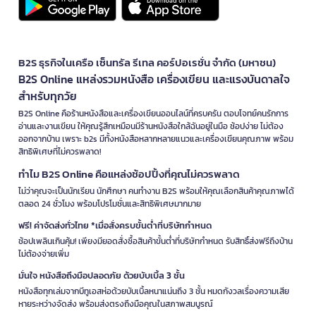
B2S ธุรกิจในเครือ เซ็นทรัล รีเทล คอร์ปอเรชั่น จำกัด (มหาชน)
B2S Online แหล่งรวมหนังสือ เครื่องเขียน และแรงบันดาลใจ
สำหรับทุกวัย
B2S Online คือร้านหนังสือและเครื่องเขียนออนไลน์ที่ครบครัน ตอบโจทย์คนรักการ
อ่านและงานเขียน ให้คุณรู้สึกเหมือนมีร้านหนังสือใกล้ฉันอยู่ในมือ ช้อปง่าย ไม่ต้อง
ออกจากบ้าน เพราะ b2s มีทั้งหนังสือหลากหลายแนวและเครื่องเขียนคุณภาพ พร้อม
สิทธิพิเศษที่ไม่ควรพลาด!
ทำไม B2S Online คือแหล่งช้อปปิ้งที่คุณไม่ควรพลาด
ไม่ว่าคุณจะเป็นนักเรียน นักศึกษา คนทำงาน B2S พร้อมให้คุณเลือกสินค้าคุณภาพได้
ตลอด 24 ชั่วโมง พร้อมโปรโมชั่นและสิทธิพิเศษมากมาย
ฟรี! ค่าจัดส่งทั่วไทย *เมื่อสั่งครบขั้นต่ำที่บริษัทกำหนด
ช้อปเพลินเกินคุ้ม! เพียงมียอดสั่งซื้อสินค้าขั้นต่ำที่บริษัทกำหนด รับสิทธิ์ส่งฟรีถึงบ้าน
ไม่ต้องจ่ายเพิ่ม
มั่นใจ หนังสือถึงมือปลอดภัย ด้วยบับเบิ้ล 3 ชั้น
หนังสือทุกเล่มจากบีทูเอสห่อด้วยบับเบิ้ลหนาแน่นถึง 3 ชั้น หมดกังวลเรื่องความเสีย
หายระหว่างจัดส่ง พร้อมส่งตรงถึงมือคุณในสภาพสมบูรณ์