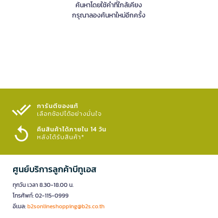
ค้นหาโดยใช้คำที่ใกล้เคียง
กรุณาลองค้นหาใหม่อีกครั้ง
การันตีของแท้
เลือกช้อปได้อย่างมั่นใจ​
คืนสินค้าได้ภายใน 14 วัน
หลังได้รับสินค้า*
ศูนย์บริการลูกค้าบีทูเอส
ทุกวัน เวลา 8.30-18.00 น.
โทรศัพท์: 02-115-0999
อีเมล:
b2sonlineshopping@b2s.co.th