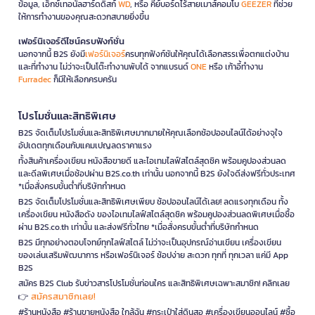
ข้อมูล, เอ็กซ์เทอนัลฮาร์ดดิสก์
WD
, หรือ คีย์บอร์ดไร้สายเมาส์คอมโบ
GEEZER
ที่ช่วย
ให้การทำงานของคุณสะดวกสบายยิ่งขึ้น
เฟอร์นิเจอร์ดีไซน์ครบฟังก์ชั่น
นอกจากนี้ B2S ยังมี
เฟอร์นิเจอร์
ครบทุกฟังก์ชันให้คุณได้เลือกสรรเพื่อตกแต่งบ้าน
และที่ทำงาน ไม่ว่าจะเป็นโต๊ะทำงานพับได้ จากแบรนด์
ONE
หรือ เก้าอี้ทำงาน
Furradec
ก็มีให้เลือกครบครัน
โปรโมชั่นและสิทธิพิเศษ
B2S จัดเต็มโปรโมชั่นและสิทธิพิเศษมากมายให้คุณเลือกช้อปออนไลน์ได้อย่างจุใจ
อัปเดตทุกเดือนกับแคมเปญลดราคาแรง
ทั้งสินค้าเครื่องเขียน หนังสือขายดี และไอเทมไลฟ์สไตล์สุดชิค พร้อมคูปองส่วนลด
และดีลพิเศษเมื่อช้อปผ่าน B2S.co.th เท่านั้น นอกจากนี้ B2S ยังใจดีส่งฟรีทั่วประเทศ
*เมื่อสั่งครบขั้นต่ำที่บริษัทกำหนด
B2S จัดเต็มโปรโมชั่นและสิทธิพิเศษเพียบ ช้อปออนไลน์ได้เลย! ลดแรงทุกเดือน ทั้ง
เครื่องเขียน หนังสือดัง ของไอเทมไลฟ์สไตล์สุดชิค พร้อมคูปองส่วนลดพิเศษเมื่อซื้อ
ผ่าน B2S.co.th เท่านั้น และส่งฟรีทั่วไทย *เมื่อสั่งครบขั้นต่ำที่บริษัทกำหนด
B2S มีทุกอย่างตอบโจทย์ทุกไลฟ์สไตล์ ไม่ว่าจะเป็นอุปกรณ์อ่านเขียน เครื่องเขียน
ของเล่นเสริมพัฒนาการ หรือเฟอร์นิเจอร์ ช้อปง่าย สะดวก ทุกที่ ทุกเวลา แค่มี App
B2S
สมัคร B2S Club รับข่าวสารโปรโมชั่นก่อนใคร และสิทธิพิเศษเฉพาะสมาชิก! คลิกเลย
สมัครสมาชิกเลย!
👉
#ร้านหนังสือ #ร้านขายหนังสือ ใกล้ฉัน #กระเป๋าใส่ดินสอ #เครื่องเขียนออนไลน์ #ซื้อ