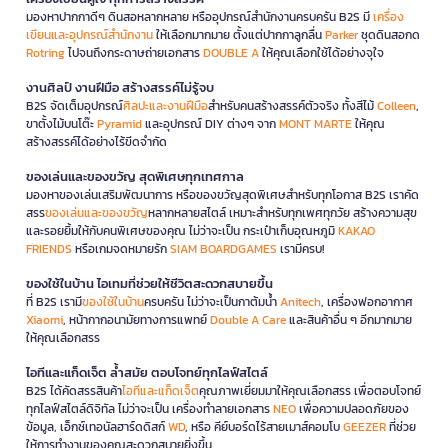
มองหาปากกาดีๆ ดินสอหลากหลาย หรืออุปกรณ์สำนักงานครบครัน B2S มี
เครื่อง
เขียนและอุปกรณ์สำนักงาน
ให้เลือกมากมาย ตั้งแต่ปากกาลูกลื่น
Parker
ชุดดินสอกด
Rotring
ไปจนถึงกระดาษถ่ายเอกสาร
DOUBLE A
ให้คุณเลือกใช้ได้อย่างจุใจ
งานศิลป์ งานฝีมือ สร้างสรรค์ไม่รู้จบ
B2S จัดเต็มอุปกรณ์
ศิลปะและงานฝีมือ
สำหรับคนสร้างสรรค์ตัวจริง ทั้งสีไม้
Colleen
,
ขาตั้งไม้บนโต๊ะ
Pyramid
และอุปกรณ์ DIY ต่างๆ จาก
MONT MARTE
ให้คุณ
สร้างสรรค์ได้อย่างไร้ขีดจำกัด
ของเล่นและของขวัญ สุดพิเศษทุกเทศกาล
มองหาของเล่นเสริมพัฒนาการ หรือของขวัญสุดพิเศษสำหรับทุกโอกาส B2S เราคัด
สรร
ของเล่นและของขวัญ
หลากหลายสไตล์ เหมาะสำหรับทุกเพศทุกวัย สร้างความสุข
และรอยยิ้มให้กับคนพิเศษของคุณ ไม่ว่าจะเป็น กระเป๋าเก็บอุณหภูมิ
KAKAO
FRIENDS
หรือเกมจดหมายรัก
SIAM BOARDGAMES
เรามีครบ!
ของใช้ในบ้าน ไอเทมที่ช่วยให้ชีวิตสะดวกสบายขึ้น
ที่ B2S เรามี
ของใช้ในบ้าน
ครบครัน ไม่ว่าจะเป็นกาต้มน้ำ
Anitech
, เครื่องฟอกอากาศ
Xiaomi
, หน้ากากอนามัยทางการแพทย์
Double A Care
และสินค้าอื่น ๆ อีกมากมาย
ให้คุณเลือกสรร
ไอทีและแก็ดเจ็ต ล้ำสมัย ตอบโจทย์ทุกไลฟ์สไตล์
B2S ได้คัดสรรสินค้า
ไอทีและแก็ดเจ็ต
คุณภาพเยี่ยมมาให้คุณเลือกสรร เพื่อตอบโจทย์
ทุกไลฟ์สไตล์ดิจิทัล ไม่ว่าจะเป็น เครื่องทำลายเอกสาร
NEO
เพื่อความปลอดภัยของ
ข้อมูล, เอ็กซ์เทอนัลฮาร์ดดิสก์
WD
, หรือ คีย์บอร์ดไร้สายเมาส์คอมโบ
GEEZER
ที่ช่วย
ให้การทำงานของคุณสะดวกสบายยิ่งขึ้น