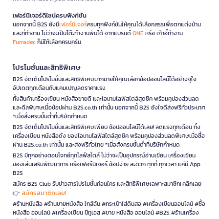
เฟอร์นิเจอร์ดีไซน์ครบฟังก์ชั่น
นอกจากนี้ B2S ยังมี
เฟอร์นิเจอร์
ครบทุกฟังก์ชันให้คุณได้เลือกสรรเพื่อตกแต่งบ้าน
และที่ทำงาน ไม่ว่าจะเป็นโต๊ะทำงานพับได้ จากแบรนด์
ONE
หรือ เก้าอี้ทำงาน
Furradec
ก็มีให้เลือกครบครัน
โปรโมชั่นและสิทธิพิเศษ
B2S จัดเต็มโปรโมชั่นและสิทธิพิเศษมากมายให้คุณเลือกช้อปออนไลน์ได้อย่างจุใจ
อัปเดตทุกเดือนกับแคมเปญลดราคาแรง
ทั้งสินค้าเครื่องเขียน หนังสือขายดี และไอเทมไลฟ์สไตล์สุดชิค พร้อมคูปองส่วนลด
และดีลพิเศษเมื่อช้อปผ่าน B2S.co.th เท่านั้น นอกจากนี้ B2S ยังใจดีส่งฟรีทั่วประเทศ
*เมื่อสั่งครบขั้นต่ำที่บริษัทกำหนด
B2S จัดเต็มโปรโมชั่นและสิทธิพิเศษเพียบ ช้อปออนไลน์ได้เลย! ลดแรงทุกเดือน ทั้ง
เครื่องเขียน หนังสือดัง ของไอเทมไลฟ์สไตล์สุดชิค พร้อมคูปองส่วนลดพิเศษเมื่อซื้อ
ผ่าน B2S.co.th เท่านั้น และส่งฟรีทั่วไทย *เมื่อสั่งครบขั้นต่ำที่บริษัทกำหนด
B2S มีทุกอย่างตอบโจทย์ทุกไลฟ์สไตล์ ไม่ว่าจะเป็นอุปกรณ์อ่านเขียน เครื่องเขียน
ของเล่นเสริมพัฒนาการ หรือเฟอร์นิเจอร์ ช้อปง่าย สะดวก ทุกที่ ทุกเวลา แค่มี App
B2S
สมัคร B2S Club รับข่าวสารโปรโมชั่นก่อนใคร และสิทธิพิเศษเฉพาะสมาชิก! คลิกเลย
สมัครสมาชิกเลย!
👉
#ร้านหนังสือ #ร้านขายหนังสือ ใกล้ฉัน #กระเป๋าใส่ดินสอ #เครื่องเขียนออนไลน์ #ซื้อ
หนังสือ ออนไลน์ #เครื่องเขียน บีทูเอส #ขาย หนังสือ ออนไลน์ #B2S #ร้านเครื่อง