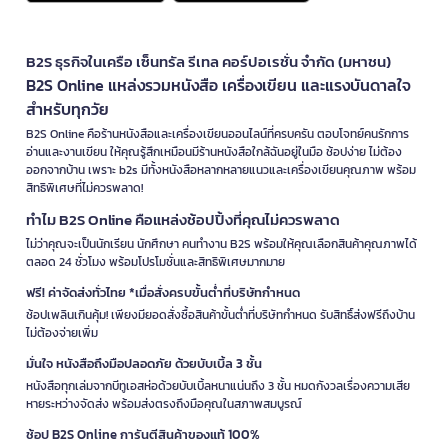
B2S ธุรกิจในเครือ เซ็นทรัล รีเทล คอร์ปอเรชั่น จำกัด (มหาชน)
B2S Online แหล่งรวมหนังสือ เครื่องเขียน และแรงบันดาลใจ
สำหรับทุกวัย
B2S Online คือร้านหนังสือและเครื่องเขียนออนไลน์ที่ครบครัน ตอบโจทย์คนรักการ
อ่านและงานเขียน ให้คุณรู้สึกเหมือนมีร้านหนังสือใกล้ฉันอยู่ในมือ ช้อปง่าย ไม่ต้อง
ออกจากบ้าน เพราะ b2s มีทั้งหนังสือหลากหลายแนวและเครื่องเขียนคุณภาพ พร้อม
สิทธิพิเศษที่ไม่ควรพลาด!
ทำไม B2S Online คือแหล่งช้อปปิ้งที่คุณไม่ควรพลาด
ไม่ว่าคุณจะเป็นนักเรียน นักศึกษา คนทำงาน B2S พร้อมให้คุณเลือกสินค้าคุณภาพได้
ตลอด 24 ชั่วโมง พร้อมโปรโมชั่นและสิทธิพิเศษมากมาย
ฟรี! ค่าจัดส่งทั่วไทย *เมื่อสั่งครบขั้นต่ำที่บริษัทกำหนด
ช้อปเพลินเกินคุ้ม! เพียงมียอดสั่งซื้อสินค้าขั้นต่ำที่บริษัทกำหนด รับสิทธิ์ส่งฟรีถึงบ้าน
ไม่ต้องจ่ายเพิ่ม
มั่นใจ หนังสือถึงมือปลอดภัย ด้วยบับเบิ้ล 3 ชั้น
หนังสือทุกเล่มจากบีทูเอสห่อด้วยบับเบิ้ลหนาแน่นถึง 3 ชั้น หมดกังวลเรื่องความเสีย
หายระหว่างจัดส่ง พร้อมส่งตรงถึงมือคุณในสภาพสมบูรณ์
ช้อป B2S Online การันตีสินค้าของแท้ 100%