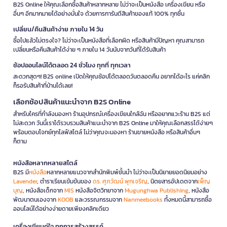
B2S Online ให้คุณเลือกซื้อสินค้าหลากหลาย ไม่ว่าจะเป็นหนังสือ เครื่องเขียน หรือ
อื่นๆ อีกมากมายได้อย่างมั่นใจ ด้วยการการันตีสินค้าของแท้ 100% ทุกชิ้น
เปลี่ยน/คืนสินค้าง่าย ภายใน 14 วัน
ซื้อไปแล้วไม่ตรงใจ? ไม่ว่าจะเป็นหนังสือที่เลือกผิด หรือสินค้ามีปัญหา คุณสามารถ
เปลี่ยนหรือคืนสินค้าได้ง่าย ๆ ภายใน 14 วันนับจากวันที่ได้รับสินค้า
ช้อปออนไลน์ได้ตลอด 24 ชั่วโมง ทุกที่ ทุกเวลา
สะดวกสุดๆ! B2S online เปิดให้คุณช้อปได้ตลอดวันตลอดคืน อยากได้อะไร แค่คลิก
ก็รอรับสินค้าที่บ้านได้เลย!
เลือกช้อปสินค้าแนะนำจาก B2S Online
สำหรับใครที่กำลังมองหา ร้านอุปกรณ์เครื่องเขียนใกล้ฉัน หรืออยากแวะร้าน B2S แต่
ไม่สะดวก วันนี้เราได้รวบรวมสินค้าแนะนำจาก B2S Online มาให้คุณเลือกสรรได้ง่ายๆ
พร้อมตอบโจทย์ทุกไลฟ์สไตล์ ไม่ว่าคุณจะมองหา ร้านขายหนังสือ หรือสินค้าอื่นๆ
ก็ตาม
หนังสือหลากหลายสไตล์
B2S มี
หนังสือ
หลากหลายแนวจากสำนักพิมพ์ชั้นนำ ไม่ว่าจะเป็นนิยายยอดนิยมอย่าง
Lavender
, ตำราเรียนเข้มข้นของ
ดร. ศุภวัฒน์ พุกเจริญ
, นิตยสารอัปเดตจาก
เพ็ญ
บุญ
, หนังสือเด็กจาก
MIS
หนังสือจิตวิทยาจาก
Mugunghwa Publishing
, หนังสือ
พัฒนาตนเองจาก
KOOB
และวรรณกรรมจาก
Nanmeebooks
ทั้งหมดนี้สามารถซื้อ
ออนไลน์ได้อย่างง่ายดายเพียงคลิกเดียว
เครื่องเขียนคู่ใจ ทุกการสร้างสรรค์