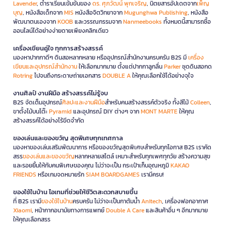
Lavender
, ตำราเรียนเข้มข้นของ
ดร. ศุภวัฒน์ พุกเจริญ
, นิตยสารอัปเดตจาก
เพ็ญ
บุญ
, หนังสือเด็กจาก
MIS
หนังสือจิตวิทยาจาก
Mugunghwa Publishing
, หนังสือ
พัฒนาตนเองจาก
KOOB
และวรรณกรรมจาก
Nanmeebooks
ทั้งหมดนี้สามารถซื้อ
ออนไลน์ได้อย่างง่ายดายเพียงคลิกเดียว
เครื่องเขียนคู่ใจ ทุกการสร้างสรรค์
มองหาปากกาดีๆ ดินสอหลากหลาย หรืออุปกรณ์สำนักงานครบครัน B2S มี
เครื่อง
เขียนและอุปกรณ์สำนักงาน
ให้เลือกมากมาย ตั้งแต่ปากกาลูกลื่น
Parker
ชุดดินสอกด
Rotring
ไปจนถึงกระดาษถ่ายเอกสาร
DOUBLE A
ให้คุณเลือกใช้ได้อย่างจุใจ
งานศิลป์ งานฝีมือ สร้างสรรค์ไม่รู้จบ
B2S จัดเต็มอุปกรณ์
ศิลปะและงานฝีมือ
สำหรับคนสร้างสรรค์ตัวจริง ทั้งสีไม้
Colleen
,
ขาตั้งไม้บนโต๊ะ
Pyramid
และอุปกรณ์ DIY ต่างๆ จาก
MONT MARTE
ให้คุณ
สร้างสรรค์ได้อย่างไร้ขีดจำกัด
ของเล่นและของขวัญ สุดพิเศษทุกเทศกาล
มองหาของเล่นเสริมพัฒนาการ หรือของขวัญสุดพิเศษสำหรับทุกโอกาส B2S เราคัด
สรร
ของเล่นและของขวัญ
หลากหลายสไตล์ เหมาะสำหรับทุกเพศทุกวัย สร้างความสุข
และรอยยิ้มให้กับคนพิเศษของคุณ ไม่ว่าจะเป็น กระเป๋าเก็บอุณหภูมิ
KAKAO
FRIENDS
หรือเกมจดหมายรัก
SIAM BOARDGAMES
เรามีครบ!
ของใช้ในบ้าน ไอเทมที่ช่วยให้ชีวิตสะดวกสบายขึ้น
ที่ B2S เรามี
ของใช้ในบ้าน
ครบครัน ไม่ว่าจะเป็นกาต้มน้ำ
Anitech
, เครื่องฟอกอากาศ
Xiaomi
, หน้ากากอนามัยทางการแพทย์
Double A Care
และสินค้าอื่น ๆ อีกมากมาย
ให้คุณเลือกสรร