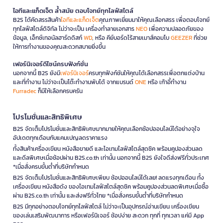
ไอทีและแก็ดเจ็ต ล้ำสมัย ตอบโจทย์ทุกไลฟ์สไตล์
B2S ได้คัดสรรสินค้า
ไอทีและแก็ดเจ็ต
คุณภาพเยี่ยมมาให้คุณเลือกสรร เพื่อตอบโจทย์
ทุกไลฟ์สไตล์ดิจิทัล ไม่ว่าจะเป็น เครื่องทำลายเอกสาร
NEO
เพื่อความปลอดภัยของ
ข้อมูล, เอ็กซ์เทอนัลฮาร์ดดิสก์
WD
, หรือ คีย์บอร์ดไร้สายเมาส์คอมโบ
GEEZER
ที่ช่วย
ให้การทำงานของคุณสะดวกสบายยิ่งขึ้น
เฟอร์นิเจอร์ดีไซน์ครบฟังก์ชั่น
นอกจากนี้ B2S ยังมี
เฟอร์นิเจอร์
ครบทุกฟังก์ชันให้คุณได้เลือกสรรเพื่อตกแต่งบ้าน
และที่ทำงาน ไม่ว่าจะเป็นโต๊ะทำงานพับได้ จากแบรนด์
ONE
หรือ เก้าอี้ทำงาน
Furradec
ก็มีให้เลือกครบครัน
โปรโมชั่นและสิทธิพิเศษ
B2S จัดเต็มโปรโมชั่นและสิทธิพิเศษมากมายให้คุณเลือกช้อปออนไลน์ได้อย่างจุใจ
อัปเดตทุกเดือนกับแคมเปญลดราคาแรง
ทั้งสินค้าเครื่องเขียน หนังสือขายดี และไอเทมไลฟ์สไตล์สุดชิค พร้อมคูปองส่วนลด
และดีลพิเศษเมื่อช้อปผ่าน B2S.co.th เท่านั้น นอกจากนี้ B2S ยังใจดีส่งฟรีทั่วประเทศ
*เมื่อสั่งครบขั้นต่ำที่บริษัทกำหนด
B2S จัดเต็มโปรโมชั่นและสิทธิพิเศษเพียบ ช้อปออนไลน์ได้เลย! ลดแรงทุกเดือน ทั้ง
เครื่องเขียน หนังสือดัง ของไอเทมไลฟ์สไตล์สุดชิค พร้อมคูปองส่วนลดพิเศษเมื่อซื้อ
ผ่าน B2S.co.th เท่านั้น และส่งฟรีทั่วไทย *เมื่อสั่งครบขั้นต่ำที่บริษัทกำหนด
B2S มีทุกอย่างตอบโจทย์ทุกไลฟ์สไตล์ ไม่ว่าจะเป็นอุปกรณ์อ่านเขียน เครื่องเขียน
ของเล่นเสริมพัฒนาการ หรือเฟอร์นิเจอร์ ช้อปง่าย สะดวก ทุกที่ ทุกเวลา แค่มี App