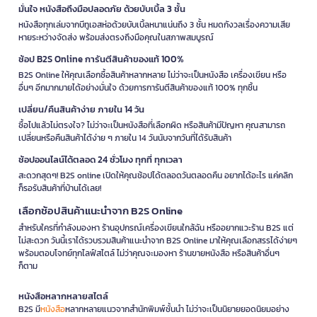
มั่นใจ หนังสือถึงมือปลอดภัย ด้วยบับเบิ้ล 3 ชั้น
หนังสือทุกเล่มจากบีทูเอสห่อด้วยบับเบิ้ลหนาแน่นถึง 3 ชั้น หมดกังวลเรื่องความเสีย
หายระหว่างจัดส่ง พร้อมส่งตรงถึงมือคุณในสภาพสมบูรณ์
ช้อป B2S Online การันตีสินค้าของแท้ 100%
B2S Online ให้คุณเลือกซื้อสินค้าหลากหลาย ไม่ว่าจะเป็นหนังสือ เครื่องเขียน หรือ
อื่นๆ อีกมากมายได้อย่างมั่นใจ ด้วยการการันตีสินค้าของแท้ 100% ทุกชิ้น
เปลี่ยน/คืนสินค้าง่าย ภายใน 14 วัน
ซื้อไปแล้วไม่ตรงใจ? ไม่ว่าจะเป็นหนังสือที่เลือกผิด หรือสินค้ามีปัญหา คุณสามารถ
เปลี่ยนหรือคืนสินค้าได้ง่าย ๆ ภายใน 14 วันนับจากวันที่ได้รับสินค้า
ช้อปออนไลน์ได้ตลอด 24 ชั่วโมง ทุกที่ ทุกเวลา
สะดวกสุดๆ! B2S online เปิดให้คุณช้อปได้ตลอดวันตลอดคืน อยากได้อะไร แค่คลิก
ก็รอรับสินค้าที่บ้านได้เลย!
เลือกช้อปสินค้าแนะนำจาก B2S Online
สำหรับใครที่กำลังมองหา ร้านอุปกรณ์เครื่องเขียนใกล้ฉัน หรืออยากแวะร้าน B2S แต่
ไม่สะดวก วันนี้เราได้รวบรวมสินค้าแนะนำจาก B2S Online มาให้คุณเลือกสรรได้ง่ายๆ
พร้อมตอบโจทย์ทุกไลฟ์สไตล์ ไม่ว่าคุณจะมองหา ร้านขายหนังสือ หรือสินค้าอื่นๆ
ก็ตาม
หนังสือหลากหลายสไตล์
B2S มี
หนังสือ
หลากหลายแนวจากสำนักพิมพ์ชั้นนำ ไม่ว่าจะเป็นนิยายยอดนิยมอย่าง