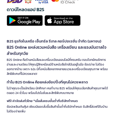
ดาวน์โหลดแอป B2S
B2S ธุรกิจในเครือ เซ็นทรัล รีเทล คอร์ปอเรชั่น จำกัด (มหาชน)
B2S Online แหล่งรวมหนังสือ เครื่องเขียน และแรงบันดาลใจ
สำหรับทุกวัย
B2S Online คือร้านหนังสือและเครื่องเขียนออนไลน์ที่ครบครัน ตอบโจทย์คนรักการ
อ่านและงานเขียน ให้คุณรู้สึกเหมือนมีร้านหนังสือใกล้ฉันอยู่ในมือ ช้อปง่าย ไม่ต้อง
ออกจากบ้าน เพราะ b2s มีทั้งหนังสือหลากหลายแนวและเครื่องเขียนคุณภาพ พร้อม
สิทธิพิเศษที่ไม่ควรพลาด!
ทำไม B2S Online คือแหล่งช้อปปิ้งที่คุณไม่ควรพลาด
ไม่ว่าคุณจะเป็นนักเรียน นักศึกษา คนทำงาน B2S พร้อมให้คุณเลือกสินค้าคุณภาพได้
ตลอด 24 ชั่วโมง พร้อมโปรโมชั่นและสิทธิพิเศษมากมาย
ฟรี! ค่าจัดส่งทั่วไทย *เมื่อสั่งครบขั้นต่ำที่บริษัทกำหนด
ช้อปเพลินเกินคุ้ม! เพียงมียอดสั่งซื้อสินค้าขั้นต่ำที่บริษัทกำหนด รับสิทธิ์ส่งฟรีถึงบ้าน
ไม่ต้องจ่ายเพิ่ม