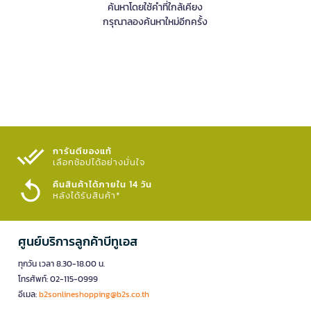
ค้นหาโดยใช้คำที่ใกล้เคียง
กรุณาลองค้นหาใหม่อีกครั้ง
การันตีของแท้
เลือกช้อปได้อย่างมั่นใจ​
คืนสินค้าได้ภายใน 14 วัน
หลังได้รับสินค้า*
ศูนย์บริการลูกค้าบีทูเอส
ทุกวัน เวลา 8.30-18.00 น.
โทรศัพท์: 02-115-0999
อีเมล:
b2sonlineshopping@b2s.co.th