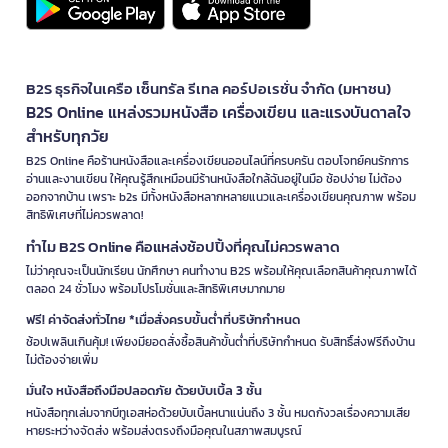
B2S ธุรกิจในเครือ เซ็นทรัล รีเทล คอร์ปอเรชั่น จำกัด (มหาชน)
B2S Online แหล่งรวมหนังสือ เครื่องเขียน และแรงบันดาลใจ
สำหรับทุกวัย
B2S Online คือร้านหนังสือและเครื่องเขียนออนไลน์ที่ครบครัน ตอบโจทย์คนรักการ
อ่านและงานเขียน ให้คุณรู้สึกเหมือนมีร้านหนังสือใกล้ฉันอยู่ในมือ ช้อปง่าย ไม่ต้อง
ออกจากบ้าน เพราะ b2s มีทั้งหนังสือหลากหลายแนวและเครื่องเขียนคุณภาพ พร้อม
สิทธิพิเศษที่ไม่ควรพลาด!
ทำไม B2S Online คือแหล่งช้อปปิ้งที่คุณไม่ควรพลาด
ไม่ว่าคุณจะเป็นนักเรียน นักศึกษา คนทำงาน B2S พร้อมให้คุณเลือกสินค้าคุณภาพได้
ตลอด 24 ชั่วโมง พร้อมโปรโมชั่นและสิทธิพิเศษมากมาย
ฟรี! ค่าจัดส่งทั่วไทย *เมื่อสั่งครบขั้นต่ำที่บริษัทกำหนด
ช้อปเพลินเกินคุ้ม! เพียงมียอดสั่งซื้อสินค้าขั้นต่ำที่บริษัทกำหนด รับสิทธิ์ส่งฟรีถึงบ้าน
ไม่ต้องจ่ายเพิ่ม
มั่นใจ หนังสือถึงมือปลอดภัย ด้วยบับเบิ้ล 3 ชั้น
หนังสือทุกเล่มจากบีทูเอสห่อด้วยบับเบิ้ลหนาแน่นถึง 3 ชั้น หมดกังวลเรื่องความเสีย
หายระหว่างจัดส่ง พร้อมส่งตรงถึงมือคุณในสภาพสมบูรณ์