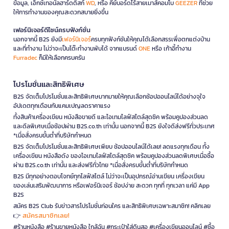
ข้อมูล, เอ็กซ์เทอนัลฮาร์ดดิสก์
WD
, หรือ คีย์บอร์ดไร้สายเมาส์คอมโบ
GEEZER
ที่ช่วย
ให้การทำงานของคุณสะดวกสบายยิ่งขึ้น
เฟอร์นิเจอร์ดีไซน์ครบฟังก์ชั่น
นอกจากนี้ B2S ยังมี
เฟอร์นิเจอร์
ครบทุกฟังก์ชันให้คุณได้เลือกสรรเพื่อตกแต่งบ้าน
และที่ทำงาน ไม่ว่าจะเป็นโต๊ะทำงานพับได้ จากแบรนด์
ONE
หรือ เก้าอี้ทำงาน
Furradec
ก็มีให้เลือกครบครัน
โปรโมชั่นและสิทธิพิเศษ
B2S จัดเต็มโปรโมชั่นและสิทธิพิเศษมากมายให้คุณเลือกช้อปออนไลน์ได้อย่างจุใจ
อัปเดตทุกเดือนกับแคมเปญลดราคาแรง
ทั้งสินค้าเครื่องเขียน หนังสือขายดี และไอเทมไลฟ์สไตล์สุดชิค พร้อมคูปองส่วนลด
และดีลพิเศษเมื่อช้อปผ่าน B2S.co.th เท่านั้น นอกจากนี้ B2S ยังใจดีส่งฟรีทั่วประเทศ
*เมื่อสั่งครบขั้นต่ำที่บริษัทกำหนด
B2S จัดเต็มโปรโมชั่นและสิทธิพิเศษเพียบ ช้อปออนไลน์ได้เลย! ลดแรงทุกเดือน ทั้ง
เครื่องเขียน หนังสือดัง ของไอเทมไลฟ์สไตล์สุดชิค พร้อมคูปองส่วนลดพิเศษเมื่อซื้อ
ผ่าน B2S.co.th เท่านั้น และส่งฟรีทั่วไทย *เมื่อสั่งครบขั้นต่ำที่บริษัทกำหนด
B2S มีทุกอย่างตอบโจทย์ทุกไลฟ์สไตล์ ไม่ว่าจะเป็นอุปกรณ์อ่านเขียน เครื่องเขียน
ของเล่นเสริมพัฒนาการ หรือเฟอร์นิเจอร์ ช้อปง่าย สะดวก ทุกที่ ทุกเวลา แค่มี App
B2S
สมัคร B2S Club รับข่าวสารโปรโมชั่นก่อนใคร และสิทธิพิเศษเฉพาะสมาชิก! คลิกเลย
สมัครสมาชิกเลย!
👉
#ร้านหนังสือ #ร้านขายหนังสือ ใกล้ฉัน #กระเป๋าใส่ดินสอ #เครื่องเขียนออนไลน์ #ซื้อ