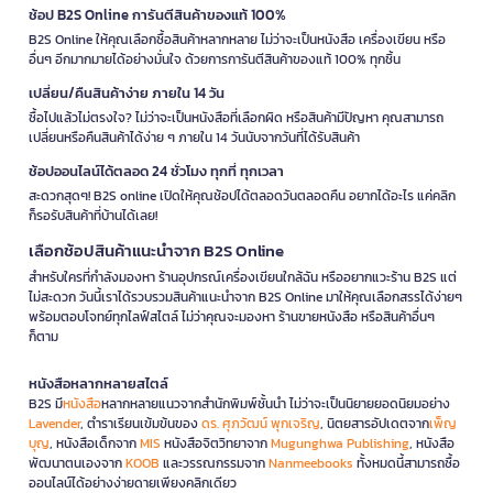
ช้อป B2S Online การันตีสินค้าของแท้ 100%
B2S Online ให้คุณเลือกซื้อสินค้าหลากหลาย ไม่ว่าจะเป็นหนังสือ เครื่องเขียน หรือ
อื่นๆ อีกมากมายได้อย่างมั่นใจ ด้วยการการันตีสินค้าของแท้ 100% ทุกชิ้น
เปลี่ยน/คืนสินค้าง่าย ภายใน 14 วัน
ซื้อไปแล้วไม่ตรงใจ? ไม่ว่าจะเป็นหนังสือที่เลือกผิด หรือสินค้ามีปัญหา คุณสามารถ
เปลี่ยนหรือคืนสินค้าได้ง่าย ๆ ภายใน 14 วันนับจากวันที่ได้รับสินค้า
ช้อปออนไลน์ได้ตลอด 24 ชั่วโมง ทุกที่ ทุกเวลา
สะดวกสุดๆ! B2S online เปิดให้คุณช้อปได้ตลอดวันตลอดคืน อยากได้อะไร แค่คลิก
ก็รอรับสินค้าที่บ้านได้เลย!
เลือกช้อปสินค้าแนะนำจาก B2S Online
สำหรับใครที่กำลังมองหา ร้านอุปกรณ์เครื่องเขียนใกล้ฉัน หรืออยากแวะร้าน B2S แต่
ไม่สะดวก วันนี้เราได้รวบรวมสินค้าแนะนำจาก B2S Online มาให้คุณเลือกสรรได้ง่ายๆ
พร้อมตอบโจทย์ทุกไลฟ์สไตล์ ไม่ว่าคุณจะมองหา ร้านขายหนังสือ หรือสินค้าอื่นๆ
ก็ตาม
หนังสือหลากหลายสไตล์
B2S มี
หนังสือ
หลากหลายแนวจากสำนักพิมพ์ชั้นนำ ไม่ว่าจะเป็นนิยายยอดนิยมอย่าง
Lavender
, ตำราเรียนเข้มข้นของ
ดร. ศุภวัฒน์ พุกเจริญ
, นิตยสารอัปเดตจาก
เพ็ญ
บุญ
, หนังสือเด็กจาก
MIS
หนังสือจิตวิทยาจาก
Mugunghwa Publishing
, หนังสือ
พัฒนาตนเองจาก
KOOB
และวรรณกรรมจาก
Nanmeebooks
ทั้งหมดนี้สามารถซื้อ
ออนไลน์ได้อย่างง่ายดายเพียงคลิกเดียว