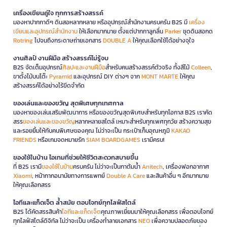
เครื่องเขียนคู่ใจ ทุกการสร้างสรรค์
มองหาปากกาดีๆ ดินสอหลากหลาย หรืออุปกรณ์สำนักงานครบครัน B2S มี
เครื่อง
เขียนและอุปกรณ์สำนักงาน
ให้เลือกมากมาย ตั้งแต่ปากกาลูกลื่น
Parker
ชุดดินสอกด
Rotring
ไปจนถึงกระดาษถ่ายเอกสาร
DOUBLE A
ให้คุณเลือกใช้ได้อย่างจุใจ
งานศิลป์ งานฝีมือ สร้างสรรค์ไม่รู้จบ
B2S จัดเต็มอุปกรณ์
ศิลปะและงานฝีมือ
สำหรับคนสร้างสรรค์ตัวจริง ทั้งสีไม้
Colleen
,
ขาตั้งไม้บนโต๊ะ
Pyramid
และอุปกรณ์ DIY ต่างๆ จาก
MONT MARTE
ให้คุณ
สร้างสรรค์ได้อย่างไร้ขีดจำกัด
ของเล่นและของขวัญ สุดพิเศษทุกเทศกาล
มองหาของเล่นเสริมพัฒนาการ หรือของขวัญสุดพิเศษสำหรับทุกโอกาส B2S เราคัด
สรร
ของเล่นและของขวัญ
หลากหลายสไตล์ เหมาะสำหรับทุกเพศทุกวัย สร้างความสุข
และรอยยิ้มให้กับคนพิเศษของคุณ ไม่ว่าจะเป็น กระเป๋าเก็บอุณหภูมิ
KAKAO
FRIENDS
หรือเกมจดหมายรัก
SIAM BOARDGAMES
เรามีครบ!
ของใช้ในบ้าน ไอเทมที่ช่วยให้ชีวิตสะดวกสบายขึ้น
ที่ B2S เรามี
ของใช้ในบ้าน
ครบครัน ไม่ว่าจะเป็นกาต้มน้ำ
Anitech
, เครื่องฟอกอากาศ
Xiaomi
, หน้ากากอนามัยทางการแพทย์
Double A Care
และสินค้าอื่น ๆ อีกมากมาย
ให้คุณเลือกสรร
ไอทีและแก็ดเจ็ต ล้ำสมัย ตอบโจทย์ทุกไลฟ์สไตล์
B2S ได้คัดสรรสินค้า
ไอทีและแก็ดเจ็ต
คุณภาพเยี่ยมมาให้คุณเลือกสรร เพื่อตอบโจทย์
ทุกไลฟ์สไตล์ดิจิทัล ไม่ว่าจะเป็น เครื่องทำลายเอกสาร
NEO
เพื่อความปลอดภัยของ