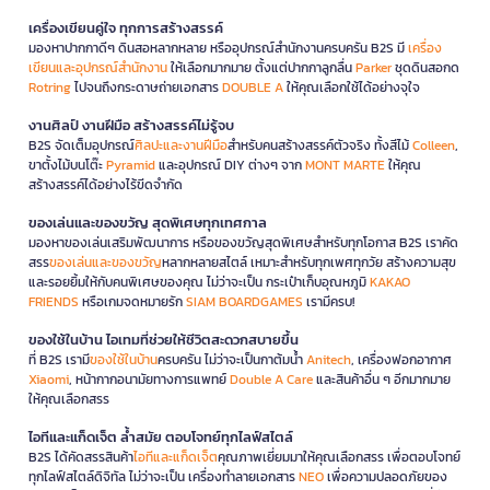
เครื่องเขียนคู่ใจ ทุกการสร้างสรรค์
มองหาปากกาดีๆ ดินสอหลากหลาย หรืออุปกรณ์สำนักงานครบครัน B2S มี
เครื่อง
เขียนและอุปกรณ์สำนักงาน
ให้เลือกมากมาย ตั้งแต่ปากกาลูกลื่น
Parker
ชุดดินสอกด
Rotring
ไปจนถึงกระดาษถ่ายเอกสาร
DOUBLE A
ให้คุณเลือกใช้ได้อย่างจุใจ
งานศิลป์ งานฝีมือ สร้างสรรค์ไม่รู้จบ
B2S จัดเต็มอุปกรณ์
ศิลปะและงานฝีมือ
สำหรับคนสร้างสรรค์ตัวจริง ทั้งสีไม้
Colleen
,
ขาตั้งไม้บนโต๊ะ
Pyramid
และอุปกรณ์ DIY ต่างๆ จาก
MONT MARTE
ให้คุณ
สร้างสรรค์ได้อย่างไร้ขีดจำกัด
ของเล่นและของขวัญ สุดพิเศษทุกเทศกาล
มองหาของเล่นเสริมพัฒนาการ หรือของขวัญสุดพิเศษสำหรับทุกโอกาส B2S เราคัด
สรร
ของเล่นและของขวัญ
หลากหลายสไตล์ เหมาะสำหรับทุกเพศทุกวัย สร้างความสุข
และรอยยิ้มให้กับคนพิเศษของคุณ ไม่ว่าจะเป็น กระเป๋าเก็บอุณหภูมิ
KAKAO
FRIENDS
หรือเกมจดหมายรัก
SIAM BOARDGAMES
เรามีครบ!
ของใช้ในบ้าน ไอเทมที่ช่วยให้ชีวิตสะดวกสบายขึ้น
ที่ B2S เรามี
ของใช้ในบ้าน
ครบครัน ไม่ว่าจะเป็นกาต้มน้ำ
Anitech
, เครื่องฟอกอากาศ
Xiaomi
, หน้ากากอนามัยทางการแพทย์
Double A Care
และสินค้าอื่น ๆ อีกมากมาย
ให้คุณเลือกสรร
ไอทีและแก็ดเจ็ต ล้ำสมัย ตอบโจทย์ทุกไลฟ์สไตล์
B2S ได้คัดสรรสินค้า
ไอทีและแก็ดเจ็ต
คุณภาพเยี่ยมมาให้คุณเลือกสรร เพื่อตอบโจทย์
ทุกไลฟ์สไตล์ดิจิทัล ไม่ว่าจะเป็น เครื่องทำลายเอกสาร
NEO
เพื่อความปลอดภัยของ