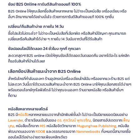
ช้อป B2S Online การันตีสินค้าของแท้ 100%
B2S Online ให้คุณเลือกซื้อสินค้าหลากหลาย ไม่ว่าจะเป็นหนังสือ เครื่องเขียน หรือ
อื่นๆ อีกมากมายได้อย่างมั่นใจ ด้วยการการันตีสินค้าของแท้ 100% ทุกชิ้น
เปลี่ยน/คืนสินค้าง่าย ภายใน 14 วัน
ซื้อไปแล้วไม่ตรงใจ? ไม่ว่าจะเป็นหนังสือที่เลือกผิด หรือสินค้ามีปัญหา คุณสามารถ
เปลี่ยนหรือคืนสินค้าได้ง่าย ๆ ภายใน 14 วันนับจากวันที่ได้รับสินค้า
ช้อปออนไลน์ได้ตลอด 24 ชั่วโมง ทุกที่ ทุกเวลา
สะดวกสุดๆ! B2S online เปิดให้คุณช้อปได้ตลอดวันตลอดคืน อยากได้อะไร แค่คลิก
ก็รอรับสินค้าที่บ้านได้เลย!
เลือกช้อปสินค้าแนะนำจาก B2S Online
สำหรับใครที่กำลังมองหา ร้านอุปกรณ์เครื่องเขียนใกล้ฉัน หรืออยากแวะร้าน B2S แต่
ไม่สะดวก วันนี้เราได้รวบรวมสินค้าแนะนำจาก B2S Online มาให้คุณเลือกสรรได้ง่ายๆ
พร้อมตอบโจทย์ทุกไลฟ์สไตล์ ไม่ว่าคุณจะมองหา ร้านขายหนังสือ หรือสินค้าอื่นๆ
ก็ตาม
หนังสือหลากหลายสไตล์
B2S มี
หนังสือ
หลากหลายแนวจากสำนักพิมพ์ชั้นนำ ไม่ว่าจะเป็นนิยายยอดนิยมอย่าง
Lavender
, ตำราเรียนเข้มข้นของ
ดร. ศุภวัฒน์ พุกเจริญ
, นิตยสารอัปเดตจาก
เพ็ญ
บุญ
, หนังสือเด็กจาก
MIS
หนังสือจิตวิทยาจาก
Mugunghwa Publishing
, หนังสือ
พัฒนาตนเองจาก
KOOB
และวรรณกรรมจาก
Nanmeebooks
ทั้งหมดนี้สามารถซื้อ
ออนไลน์ได้อย่างง่ายดายเพียงคลิกเดียว