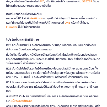
ข้อมูล, เอ็กซ์เทอนัลฮาร์ดดิสก์
WD
, หรือ คีย์บอร์ดไร้สายเมาส์คอมโบ
GEEZER
ที่ช่วย
ให้การทำงานของคุณสะดวกสบายยิ่งขึ้น
เฟอร์นิเจอร์ดีไซน์ครบฟังก์ชั่น
นอกจากนี้ B2S ยังมี
เฟอร์นิเจอร์
ครบทุกฟังก์ชันให้คุณได้เลือกสรรเพื่อตกแต่งบ้าน
และที่ทำงาน ไม่ว่าจะเป็นโต๊ะทำงานพับได้ จากแบรนด์
ONE
หรือ เก้าอี้ทำงาน
Furradec
ก็มีให้เลือกครบครัน
โปรโมชั่นและสิทธิพิเศษ
B2S จัดเต็มโปรโมชั่นและสิทธิพิเศษมากมายให้คุณเลือกช้อปออนไลน์ได้อย่างจุใจ
อัปเดตทุกเดือนกับแคมเปญลดราคาแรง
ทั้งสินค้าเครื่องเขียน หนังสือขายดี และไอเทมไลฟ์สไตล์สุดชิค พร้อมคูปองส่วนลด
และดีลพิเศษเมื่อช้อปผ่าน B2S.co.th เท่านั้น นอกจากนี้ B2S ยังใจดีส่งฟรีทั่วประเทศ
*เมื่อสั่งครบขั้นต่ำที่บริษัทกำหนด
B2S จัดเต็มโปรโมชั่นและสิทธิพิเศษเพียบ ช้อปออนไลน์ได้เลย! ลดแรงทุกเดือน ทั้ง
เครื่องเขียน หนังสือดัง ของไอเทมไลฟ์สไตล์สุดชิค พร้อมคูปองส่วนลดพิเศษเมื่อซื้อ
ผ่าน B2S.co.th เท่านั้น และส่งฟรีทั่วไทย *เมื่อสั่งครบขั้นต่ำที่บริษัทกำหนด
B2S มีทุกอย่างตอบโจทย์ทุกไลฟ์สไตล์ ไม่ว่าจะเป็นอุปกรณ์อ่านเขียน เครื่องเขียน
ของเล่นเสริมพัฒนาการ หรือเฟอร์นิเจอร์ ช้อปง่าย สะดวก ทุกที่ ทุกเวลา แค่มี App
B2S
สมัคร B2S Club รับข่าวสารโปรโมชั่นก่อนใคร และสิทธิพิเศษเฉพาะสมาชิก! คลิกเลย
สมัครสมาชิกเลย!
👉
#ร้านหนังสือ #ร้านขายหนังสือ ใกล้ฉัน #กระเป๋าใส่ดินสอ #เครื่องเขียนออนไลน์ #ซื้อ