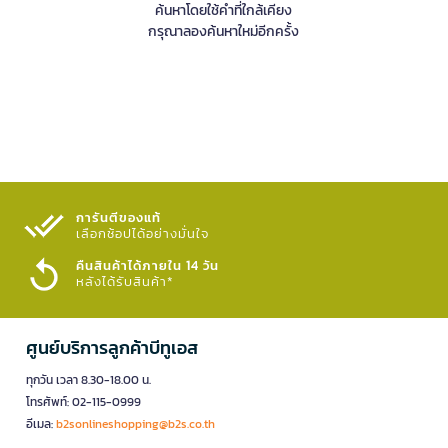
ค้นหาโดยใช้คำที่ใกล้เคียง
กรุณาลองค้นหาใหม่อีกครั้ง
การันตีของแท้
เลือกช้อปได้อย่างมั่นใจ​
คืนสินค้าได้ภายใน 14 วัน
หลังได้รับสินค้า*
ศูนย์บริการลูกค้าบีทูเอส
ทุกวัน เวลา 8.30-18.00 น.
โทรศัพท์: 02-115-0999
อีเมล:
b2sonlineshopping@b2s.co.th