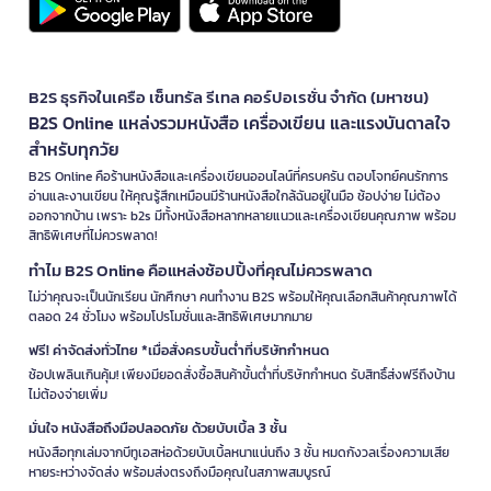
B2S ธุรกิจในเครือ เซ็นทรัล รีเทล คอร์ปอเรชั่น จำกัด (มหาชน)
B2S Online แหล่งรวมหนังสือ เครื่องเขียน และแรงบันดาลใจ
สำหรับทุกวัย
B2S Online คือร้านหนังสือและเครื่องเขียนออนไลน์ที่ครบครัน ตอบโจทย์คนรักการ
อ่านและงานเขียน ให้คุณรู้สึกเหมือนมีร้านหนังสือใกล้ฉันอยู่ในมือ ช้อปง่าย ไม่ต้อง
ออกจากบ้าน เพราะ b2s มีทั้งหนังสือหลากหลายแนวและเครื่องเขียนคุณภาพ พร้อม
สิทธิพิเศษที่ไม่ควรพลาด!
ทำไม B2S Online คือแหล่งช้อปปิ้งที่คุณไม่ควรพลาด
ไม่ว่าคุณจะเป็นนักเรียน นักศึกษา คนทำงาน B2S พร้อมให้คุณเลือกสินค้าคุณภาพได้
ตลอด 24 ชั่วโมง พร้อมโปรโมชั่นและสิทธิพิเศษมากมาย
ฟรี! ค่าจัดส่งทั่วไทย *เมื่อสั่งครบขั้นต่ำที่บริษัทกำหนด
ช้อปเพลินเกินคุ้ม! เพียงมียอดสั่งซื้อสินค้าขั้นต่ำที่บริษัทกำหนด รับสิทธิ์ส่งฟรีถึงบ้าน
ไม่ต้องจ่ายเพิ่ม
มั่นใจ หนังสือถึงมือปลอดภัย ด้วยบับเบิ้ล 3 ชั้น
หนังสือทุกเล่มจากบีทูเอสห่อด้วยบับเบิ้ลหนาแน่นถึง 3 ชั้น หมดกังวลเรื่องความเสีย
หายระหว่างจัดส่ง พร้อมส่งตรงถึงมือคุณในสภาพสมบูรณ์