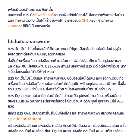
เฟอร์นิเจอร์ดีไซน์ครบฟังก์ชั่น
นอกจากนี้ B2S ยังมี
เฟอร์นิเจอร์
ครบทุกฟังก์ชันให้คุณได้เลือกสรรเพื่อตกแต่งบ้าน
และที่ทำงาน ไม่ว่าจะเป็นโต๊ะทำงานพับได้ จากแบรนด์
ONE
หรือ เก้าอี้ทำงาน
Furradec
ก็มีให้เลือกครบครัน
โปรโมชั่นและสิทธิพิเศษ
B2S จัดเต็มโปรโมชั่นและสิทธิพิเศษมากมายให้คุณเลือกช้อปออนไลน์ได้อย่างจุใจ
อัปเดตทุกเดือนกับแคมเปญลดราคาแรง
ทั้งสินค้าเครื่องเขียน หนังสือขายดี และไอเทมไลฟ์สไตล์สุดชิค พร้อมคูปองส่วนลด
และดีลพิเศษเมื่อช้อปผ่าน B2S.co.th เท่านั้น นอกจากนี้ B2S ยังใจดีส่งฟรีทั่วประเทศ
*เมื่อสั่งครบขั้นต่ำที่บริษัทกำหนด
B2S จัดเต็มโปรโมชั่นและสิทธิพิเศษเพียบ ช้อปออนไลน์ได้เลย! ลดแรงทุกเดือน ทั้ง
เครื่องเขียน หนังสือดัง ของไอเทมไลฟ์สไตล์สุดชิค พร้อมคูปองส่วนลดพิเศษเมื่อซื้อ
ผ่าน B2S.co.th เท่านั้น และส่งฟรีทั่วไทย *เมื่อสั่งครบขั้นต่ำที่บริษัทกำหนด
B2S มีทุกอย่างตอบโจทย์ทุกไลฟ์สไตล์ ไม่ว่าจะเป็นอุปกรณ์อ่านเขียน เครื่องเขียน
ของเล่นเสริมพัฒนาการ หรือเฟอร์นิเจอร์ ช้อปง่าย สะดวก ทุกที่ ทุกเวลา แค่มี App
B2S
สมัคร B2S Club รับข่าวสารโปรโมชั่นก่อนใคร และสิทธิพิเศษเฉพาะสมาชิก! คลิกเลย
สมัครสมาชิกเลย!
👉
#ร้านหนังสือ #ร้านขายหนังสือ ใกล้ฉัน #กระเป๋าใส่ดินสอ #เครื่องเขียนออนไลน์ #ซื้อ
หนังสือ ออนไลน์ #เครื่องเขียน บีทูเอส #ขาย หนังสือ ออนไลน์ #B2S #ร้านเครื่อง