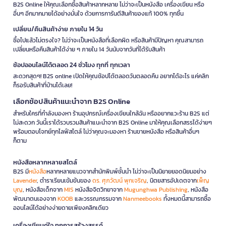
B2S Online ให้คุณเลือกซื้อสินค้าหลากหลาย ไม่ว่าจะเป็นหนังสือ เครื่องเขียน หรือ
อื่นๆ อีกมากมายได้อย่างมั่นใจ ด้วยการการันตีสินค้าของแท้ 100% ทุกชิ้น
เปลี่ยน/คืนสินค้าง่าย ภายใน 14 วัน
ซื้อไปแล้วไม่ตรงใจ? ไม่ว่าจะเป็นหนังสือที่เลือกผิด หรือสินค้ามีปัญหา คุณสามารถ
เปลี่ยนหรือคืนสินค้าได้ง่าย ๆ ภายใน 14 วันนับจากวันที่ได้รับสินค้า
ช้อปออนไลน์ได้ตลอด 24 ชั่วโมง ทุกที่ ทุกเวลา
สะดวกสุดๆ! B2S online เปิดให้คุณช้อปได้ตลอดวันตลอดคืน อยากได้อะไร แค่คลิก
ก็รอรับสินค้าที่บ้านได้เลย!
เลือกช้อปสินค้าแนะนำจาก B2S Online
สำหรับใครที่กำลังมองหา ร้านอุปกรณ์เครื่องเขียนใกล้ฉัน หรืออยากแวะร้าน B2S แต่
ไม่สะดวก วันนี้เราได้รวบรวมสินค้าแนะนำจาก B2S Online มาให้คุณเลือกสรรได้ง่ายๆ
พร้อมตอบโจทย์ทุกไลฟ์สไตล์ ไม่ว่าคุณจะมองหา ร้านขายหนังสือ หรือสินค้าอื่นๆ
ก็ตาม
หนังสือหลากหลายสไตล์
B2S มี
หนังสือ
หลากหลายแนวจากสำนักพิมพ์ชั้นนำ ไม่ว่าจะเป็นนิยายยอดนิยมอย่าง
Lavender
, ตำราเรียนเข้มข้นของ
ดร. ศุภวัฒน์ พุกเจริญ
, นิตยสารอัปเดตจาก
เพ็ญ
บุญ
, หนังสือเด็กจาก
MIS
หนังสือจิตวิทยาจาก
Mugunghwa Publishing
, หนังสือ
พัฒนาตนเองจาก
KOOB
และวรรณกรรมจาก
Nanmeebooks
ทั้งหมดนี้สามารถซื้อ
ออนไลน์ได้อย่างง่ายดายเพียงคลิกเดียว
เครื่องเขียนคู่ใจ ทุกการสร้างสรรค์