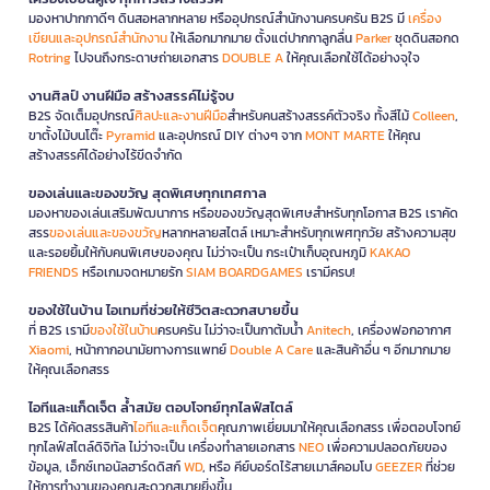
มองหาปากกาดีๆ ดินสอหลากหลาย หรืออุปกรณ์สำนักงานครบครัน B2S มี
เครื่อง
เขียนและอุปกรณ์สำนักงาน
ให้เลือกมากมาย ตั้งแต่ปากกาลูกลื่น
Parker
ชุดดินสอกด
Rotring
ไปจนถึงกระดาษถ่ายเอกสาร
DOUBLE A
ให้คุณเลือกใช้ได้อย่างจุใจ
งานศิลป์ งานฝีมือ สร้างสรรค์ไม่รู้จบ
B2S จัดเต็มอุปกรณ์
ศิลปะและงานฝีมือ
สำหรับคนสร้างสรรค์ตัวจริง ทั้งสีไม้
Colleen
,
ขาตั้งไม้บนโต๊ะ
Pyramid
และอุปกรณ์ DIY ต่างๆ จาก
MONT MARTE
ให้คุณ
สร้างสรรค์ได้อย่างไร้ขีดจำกัด
ของเล่นและของขวัญ สุดพิเศษทุกเทศกาล
มองหาของเล่นเสริมพัฒนาการ หรือของขวัญสุดพิเศษสำหรับทุกโอกาส B2S เราคัด
สรร
ของเล่นและของขวัญ
หลากหลายสไตล์ เหมาะสำหรับทุกเพศทุกวัย สร้างความสุข
และรอยยิ้มให้กับคนพิเศษของคุณ ไม่ว่าจะเป็น กระเป๋าเก็บอุณหภูมิ
KAKAO
FRIENDS
หรือเกมจดหมายรัก
SIAM BOARDGAMES
เรามีครบ!
ของใช้ในบ้าน ไอเทมที่ช่วยให้ชีวิตสะดวกสบายขึ้น
ที่ B2S เรามี
ของใช้ในบ้าน
ครบครัน ไม่ว่าจะเป็นกาต้มน้ำ
Anitech
, เครื่องฟอกอากาศ
Xiaomi
, หน้ากากอนามัยทางการแพทย์
Double A Care
และสินค้าอื่น ๆ อีกมากมาย
ให้คุณเลือกสรร
ไอทีและแก็ดเจ็ต ล้ำสมัย ตอบโจทย์ทุกไลฟ์สไตล์
B2S ได้คัดสรรสินค้า
ไอทีและแก็ดเจ็ต
คุณภาพเยี่ยมมาให้คุณเลือกสรร เพื่อตอบโจทย์
ทุกไลฟ์สไตล์ดิจิทัล ไม่ว่าจะเป็น เครื่องทำลายเอกสาร
NEO
เพื่อความปลอดภัยของ
ข้อมูล, เอ็กซ์เทอนัลฮาร์ดดิสก์
WD
, หรือ คีย์บอร์ดไร้สายเมาส์คอมโบ
GEEZER
ที่ช่วย
ให้การทำงานของคุณสะดวกสบายยิ่งขึ้น