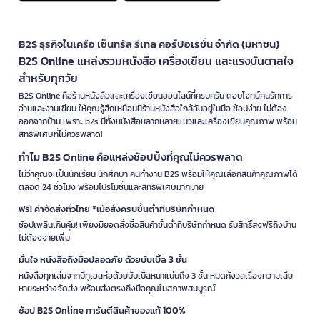
B2S ธุรกิจในเครือ เซ็นทรัล รีเทล คอร์ปอเรชั่น จำกัด (มหาชน)
B2S Online แหล่งรวมหนังสือ เครื่องเขียน และแรงบันดาลใจ
สำหรับทุกวัย
B2S Online คือร้านหนังสือและเครื่องเขียนออนไลน์ที่ครบครัน ตอบโจทย์คนรักการ
อ่านและงานเขียน ให้คุณรู้สึกเหมือนมีร้านหนังสือใกล้ฉันอยู่ในมือ ช้อปง่าย ไม่ต้อง
ออกจากบ้าน เพราะ b2s มีทั้งหนังสือหลากหลายแนวและเครื่องเขียนคุณภาพ พร้อม
สิทธิพิเศษที่ไม่ควรพลาด!
ทำไม B2S Online คือแหล่งช้อปปิ้งที่คุณไม่ควรพลาด
ไม่ว่าคุณจะเป็นนักเรียน นักศึกษา คนทำงาน B2S พร้อมให้คุณเลือกสินค้าคุณภาพได้
ตลอด 24 ชั่วโมง พร้อมโปรโมชั่นและสิทธิพิเศษมากมาย
ฟรี! ค่าจัดส่งทั่วไทย *เมื่อสั่งครบขั้นต่ำที่บริษัทกำหนด
ช้อปเพลินเกินคุ้ม! เพียงมียอดสั่งซื้อสินค้าขั้นต่ำที่บริษัทกำหนด รับสิทธิ์ส่งฟรีถึงบ้าน
ไม่ต้องจ่ายเพิ่ม
มั่นใจ หนังสือถึงมือปลอดภัย ด้วยบับเบิ้ล 3 ชั้น
หนังสือทุกเล่มจากบีทูเอสห่อด้วยบับเบิ้ลหนาแน่นถึง 3 ชั้น หมดกังวลเรื่องความเสีย
หายระหว่างจัดส่ง พร้อมส่งตรงถึงมือคุณในสภาพสมบูรณ์
ช้อป B2S Online การันตีสินค้าของแท้ 100%