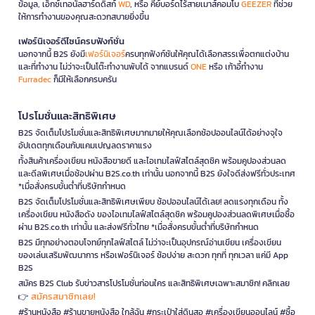
ข้อมูล, เอ็กซ์เทอนัลฮาร์ดดิสก์
WD
, หรือ คีย์บอร์ดไร้สายเมาส์คอมโบ
GEEZER
ที่ช่วย
ให้การทำงานของคุณสะดวกสบายยิ่งขึ้น
เฟอร์นิเจอร์ดีไซน์ครบฟังก์ชั่น
นอกจากนี้ B2S ยังมี
เฟอร์นิเจอร์
ครบทุกฟังก์ชันให้คุณได้เลือกสรรเพื่อตกแต่งบ้าน
และที่ทำงาน ไม่ว่าจะเป็นโต๊ะทำงานพับได้ จากแบรนด์
ONE
หรือ เก้าอี้ทำงาน
Furradec
ก็มีให้เลือกครบครัน
โปรโมชั่นและสิทธิพิเศษ
B2S จัดเต็มโปรโมชั่นและสิทธิพิเศษมากมายให้คุณเลือกช้อปออนไลน์ได้อย่างจุใจ
อัปเดตทุกเดือนกับแคมเปญลดราคาแรง
ทั้งสินค้าเครื่องเขียน หนังสือขายดี และไอเทมไลฟ์สไตล์สุดชิค พร้อมคูปองส่วนลด
และดีลพิเศษเมื่อช้อปผ่าน B2S.co.th เท่านั้น นอกจากนี้ B2S ยังใจดีส่งฟรีทั่วประเทศ
*เมื่อสั่งครบขั้นต่ำที่บริษัทกำหนด
B2S จัดเต็มโปรโมชั่นและสิทธิพิเศษเพียบ ช้อปออนไลน์ได้เลย! ลดแรงทุกเดือน ทั้ง
เครื่องเขียน หนังสือดัง ของไอเทมไลฟ์สไตล์สุดชิค พร้อมคูปองส่วนลดพิเศษเมื่อซื้อ
ผ่าน B2S.co.th เท่านั้น และส่งฟรีทั่วไทย *เมื่อสั่งครบขั้นต่ำที่บริษัทกำหนด
B2S มีทุกอย่างตอบโจทย์ทุกไลฟ์สไตล์ ไม่ว่าจะเป็นอุปกรณ์อ่านเขียน เครื่องเขียน
ของเล่นเสริมพัฒนาการ หรือเฟอร์นิเจอร์ ช้อปง่าย สะดวก ทุกที่ ทุกเวลา แค่มี App
B2S
สมัคร B2S Club รับข่าวสารโปรโมชั่นก่อนใคร และสิทธิพิเศษเฉพาะสมาชิก! คลิกเลย
สมัครสมาชิกเลย!
👉
#ร้านหนังสือ #ร้านขายหนังสือ ใกล้ฉัน #กระเป๋าใส่ดินสอ #เครื่องเขียนออนไลน์ #ซื้อ