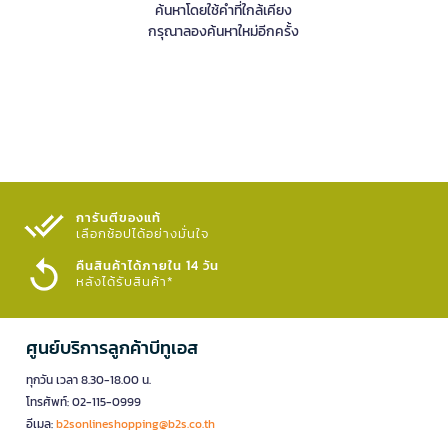
ค้นหาโดยใช้คำที่ใกล้เคียง
กรุณาลองค้นหาใหม่อีกครั้ง
การันตีของแท้
เลือกช้อปได้อย่างมั่นใจ​
คืนสินค้าได้ภายใน 14 วัน
หลังได้รับสินค้า*
ศูนย์บริการลูกค้าบีทูเอส
ทุกวัน เวลา 8.30-18.00 น.
โทรศัพท์: 02-115-0999
อีเมล:
b2sonlineshopping@b2s.co.th