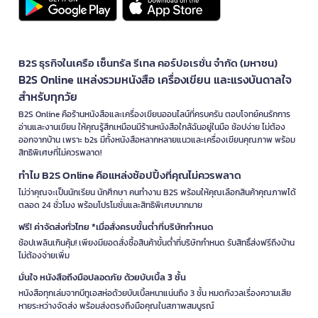
B2S ธุรกิจในเครือ เซ็นทรัล รีเทล คอร์ปอเรชั่น จำกัด (มหาชน)
B2S Online แหล่งรวมหนังสือ เครื่องเขียน และแรงบันดาลใจ
สำหรับทุกวัย
B2S Online คือร้านหนังสือและเครื่องเขียนออนไลน์ที่ครบครัน ตอบโจทย์คนรักการ
อ่านและงานเขียน ให้คุณรู้สึกเหมือนมีร้านหนังสือใกล้ฉันอยู่ในมือ ช้อปง่าย ไม่ต้อง
ออกจากบ้าน เพราะ b2s มีทั้งหนังสือหลากหลายแนวและเครื่องเขียนคุณภาพ พร้อม
สิทธิพิเศษที่ไม่ควรพลาด!
ทำไม B2S Online คือแหล่งช้อปปิ้งที่คุณไม่ควรพลาด
ไม่ว่าคุณจะเป็นนักเรียน นักศึกษา คนทำงาน B2S พร้อมให้คุณเลือกสินค้าคุณภาพได้
ตลอด 24 ชั่วโมง พร้อมโปรโมชั่นและสิทธิพิเศษมากมาย
ฟรี! ค่าจัดส่งทั่วไทย *เมื่อสั่งครบขั้นต่ำที่บริษัทกำหนด
ช้อปเพลินเกินคุ้ม! เพียงมียอดสั่งซื้อสินค้าขั้นต่ำที่บริษัทกำหนด รับสิทธิ์ส่งฟรีถึงบ้าน
ไม่ต้องจ่ายเพิ่ม
มั่นใจ หนังสือถึงมือปลอดภัย ด้วยบับเบิ้ล 3 ชั้น
หนังสือทุกเล่มจากบีทูเอสห่อด้วยบับเบิ้ลหนาแน่นถึง 3 ชั้น หมดกังวลเรื่องความเสีย
หายระหว่างจัดส่ง พร้อมส่งตรงถึงมือคุณในสภาพสมบูรณ์