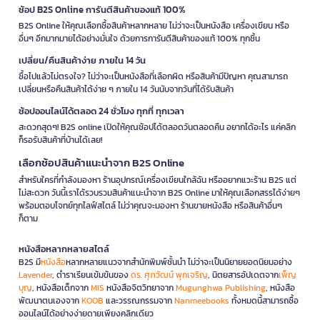
ช้อป B2S Online การันตีสินค้าของแท้ 100%
B2S Online ให้คุณเลือกซื้อสินค้าหลากหลาย ไม่ว่าจะเป็นหนังสือ เครื่องเขียน หรือ
อื่นๆ อีกมากมายได้อย่างมั่นใจ ด้วยการการันตีสินค้าของแท้ 100% ทุกชิ้น
เปลี่ยน/คืนสินค้าง่าย ภายใน 14 วัน
ซื้อไปแล้วไม่ตรงใจ? ไม่ว่าจะเป็นหนังสือที่เลือกผิด หรือสินค้ามีปัญหา คุณสามารถ
เปลี่ยนหรือคืนสินค้าได้ง่าย ๆ ภายใน 14 วันนับจากวันที่ได้รับสินค้า
ช้อปออนไลน์ได้ตลอด 24 ชั่วโมง ทุกที่ ทุกเวลา
สะดวกสุดๆ! B2S online เปิดให้คุณช้อปได้ตลอดวันตลอดคืน อยากได้อะไร แค่คลิก
ก็รอรับสินค้าที่บ้านได้เลย!
เลือกช้อปสินค้าแนะนำจาก B2S Online
สำหรับใครที่กำลังมองหา ร้านอุปกรณ์เครื่องเขียนใกล้ฉัน หรืออยากแวะร้าน B2S แต่
ไม่สะดวก วันนี้เราได้รวบรวมสินค้าแนะนำจาก B2S Online มาให้คุณเลือกสรรได้ง่ายๆ
พร้อมตอบโจทย์ทุกไลฟ์สไตล์ ไม่ว่าคุณจะมองหา ร้านขายหนังสือ หรือสินค้าอื่นๆ
ก็ตาม
หนังสือหลากหลายสไตล์
B2S มี
หนังสือ
หลากหลายแนวจากสำนักพิมพ์ชั้นนำ ไม่ว่าจะเป็นนิยายยอดนิยมอย่าง
Lavender
, ตำราเรียนเข้มข้นของ
ดร. ศุภวัฒน์ พุกเจริญ
, นิตยสารอัปเดตจาก
เพ็ญ
บุญ
, หนังสือเด็กจาก
MIS
หนังสือจิตวิทยาจาก
Mugunghwa Publishing
, หนังสือ
พัฒนาตนเองจาก
KOOB
และวรรณกรรมจาก
Nanmeebooks
ทั้งหมดนี้สามารถซื้อ
ออนไลน์ได้อย่างง่ายดายเพียงคลิกเดียว