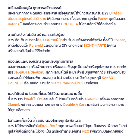
เครื่องเขียนคู่ใจ ทุกการสร้างสรรค์
มองหาปากกาดีๆ ดินสอหลากหลาย หรืออุปกรณ์สำนักงานครบครัน B2S มี
เครื่อง
เขียนและอุปกรณ์สำนักงาน
ให้เลือกมากมาย ตั้งแต่ปากกาลูกลื่น
Parker
ชุดดินสอกด
Rotring
ไปจนถึงกระดาษถ่ายเอกสาร
DOUBLE A
ให้คุณเลือกใช้ได้อย่างจุใจ
งานศิลป์ งานฝีมือ สร้างสรรค์ไม่รู้จบ
B2S จัดเต็มอุปกรณ์
ศิลปะและงานฝีมือ
สำหรับคนสร้างสรรค์ตัวจริง ทั้งสีไม้
Colleen
,
ขาตั้งไม้บนโต๊ะ
Pyramid
และอุปกรณ์ DIY ต่างๆ จาก
MONT MARTE
ให้คุณ
สร้างสรรค์ได้อย่างไร้ขีดจำกัด
ของเล่นและของขวัญ สุดพิเศษทุกเทศกาล
มองหาของเล่นเสริมพัฒนาการ หรือของขวัญสุดพิเศษสำหรับทุกโอกาส B2S เราคัด
สรร
ของเล่นและของขวัญ
หลากหลายสไตล์ เหมาะสำหรับทุกเพศทุกวัย สร้างความสุข
และรอยยิ้มให้กับคนพิเศษของคุณ ไม่ว่าจะเป็น กระเป๋าเก็บอุณหภูมิ
KAKAO
FRIENDS
หรือเกมจดหมายรัก
SIAM BOARDGAMES
เรามีครบ!
ของใช้ในบ้าน ไอเทมที่ช่วยให้ชีวิตสะดวกสบายขึ้น
ที่ B2S เรามี
ของใช้ในบ้าน
ครบครัน ไม่ว่าจะเป็นกาต้มน้ำ
Anitech
, เครื่องฟอกอากาศ
Xiaomi
, หน้ากากอนามัยทางการแพทย์
Double A Care
และสินค้าอื่น ๆ อีกมากมาย
ให้คุณเลือกสรร
ไอทีและแก็ดเจ็ต ล้ำสมัย ตอบโจทย์ทุกไลฟ์สไตล์
B2S ได้คัดสรรสินค้า
ไอทีและแก็ดเจ็ต
คุณภาพเยี่ยมมาให้คุณเลือกสรร เพื่อตอบโจทย์
ทุกไลฟ์สไตล์ดิจิทัล ไม่ว่าจะเป็น เครื่องทำลายเอกสาร
NEO
เพื่อความปลอดภัยของ