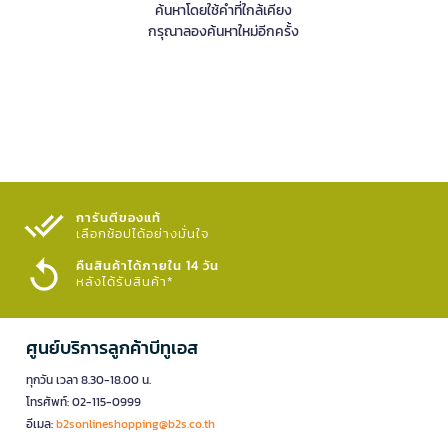
ค้นหาโดยใช้คำที่ใกล้เคียง
กรุณาลองค้นหาใหม่อีกครั้ง
การันตีของแท้
เลือกช้อปได้อย่างมั่นใจ​
คืนสินค้าได้ภายใน 14 วัน
หลังได้รับสินค้า*
ศูนย์บริการลูกค้าบีทูเอส
ทุกวัน เวลา 8.30-18.00 น.
โทรศัพท์: 02-115-0999
อีเมล:
b2sonlineshopping@b2s.co.th