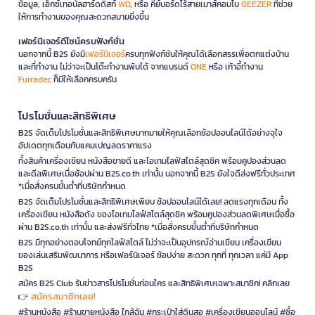
ข้อมูล, เอ็กซ์เทอนัลฮาร์ดดิสก์
WD
, หรือ คีย์บอร์ดไร้สายเมาส์คอมโบ
GEEZER
ที่ช่วย
ให้การทำงานของคุณสะดวกสบายยิ่งขึ้น
เฟอร์นิเจอร์ดีไซน์ครบฟังก์ชั่น
นอกจากนี้ B2S ยังมี
เฟอร์นิเจอร์
ครบทุกฟังก์ชันให้คุณได้เลือกสรรเพื่อตกแต่งบ้าน
และที่ทำงาน ไม่ว่าจะเป็นโต๊ะทำงานพับได้ จากแบรนด์
ONE
หรือ เก้าอี้ทำงาน
Furradec
ก็มีให้เลือกครบครัน
โปรโมชั่นและสิทธิพิเศษ
B2S จัดเต็มโปรโมชั่นและสิทธิพิเศษมากมายให้คุณเลือกช้อปออนไลน์ได้อย่างจุใจ
อัปเดตทุกเดือนกับแคมเปญลดราคาแรง
ทั้งสินค้าเครื่องเขียน หนังสือขายดี และไอเทมไลฟ์สไตล์สุดชิค พร้อมคูปองส่วนลด
และดีลพิเศษเมื่อช้อปผ่าน B2S.co.th เท่านั้น นอกจากนี้ B2S ยังใจดีส่งฟรีทั่วประเทศ
*เมื่อสั่งครบขั้นต่ำที่บริษัทกำหนด
B2S จัดเต็มโปรโมชั่นและสิทธิพิเศษเพียบ ช้อปออนไลน์ได้เลย! ลดแรงทุกเดือน ทั้ง
เครื่องเขียน หนังสือดัง ของไอเทมไลฟ์สไตล์สุดชิค พร้อมคูปองส่วนลดพิเศษเมื่อซื้อ
ผ่าน B2S.co.th เท่านั้น และส่งฟรีทั่วไทย *เมื่อสั่งครบขั้นต่ำที่บริษัทกำหนด
B2S มีทุกอย่างตอบโจทย์ทุกไลฟ์สไตล์ ไม่ว่าจะเป็นอุปกรณ์อ่านเขียน เครื่องเขียน
ของเล่นเสริมพัฒนาการ หรือเฟอร์นิเจอร์ ช้อปง่าย สะดวก ทุกที่ ทุกเวลา แค่มี App
B2S
สมัคร B2S Club รับข่าวสารโปรโมชั่นก่อนใคร และสิทธิพิเศษเฉพาะสมาชิก! คลิกเลย
สมัครสมาชิกเลย!
👉
#ร้านหนังสือ #ร้านขายหนังสือ ใกล้ฉัน #กระเป๋าใส่ดินสอ #เครื่องเขียนออนไลน์ #ซื้อ