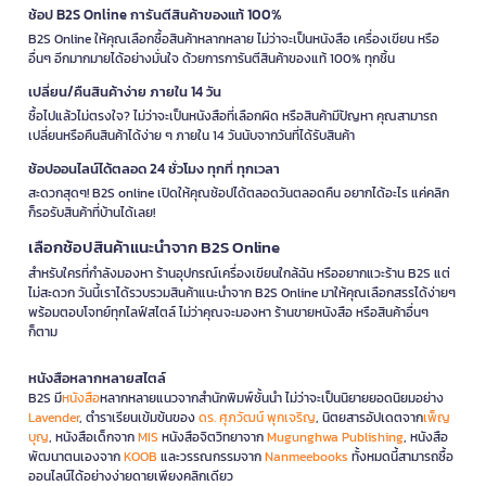
ช้อป B2S Online การันตีสินค้าของแท้ 100%
B2S Online ให้คุณเลือกซื้อสินค้าหลากหลาย ไม่ว่าจะเป็นหนังสือ เครื่องเขียน หรือ
อื่นๆ อีกมากมายได้อย่างมั่นใจ ด้วยการการันตีสินค้าของแท้ 100% ทุกชิ้น
เปลี่ยน/คืนสินค้าง่าย ภายใน 14 วัน
ซื้อไปแล้วไม่ตรงใจ? ไม่ว่าจะเป็นหนังสือที่เลือกผิด หรือสินค้ามีปัญหา คุณสามารถ
เปลี่ยนหรือคืนสินค้าได้ง่าย ๆ ภายใน 14 วันนับจากวันที่ได้รับสินค้า
ช้อปออนไลน์ได้ตลอด 24 ชั่วโมง ทุกที่ ทุกเวลา
สะดวกสุดๆ! B2S online เปิดให้คุณช้อปได้ตลอดวันตลอดคืน อยากได้อะไร แค่คลิก
ก็รอรับสินค้าที่บ้านได้เลย!
เลือกช้อปสินค้าแนะนำจาก B2S Online
สำหรับใครที่กำลังมองหา ร้านอุปกรณ์เครื่องเขียนใกล้ฉัน หรืออยากแวะร้าน B2S แต่
ไม่สะดวก วันนี้เราได้รวบรวมสินค้าแนะนำจาก B2S Online มาให้คุณเลือกสรรได้ง่ายๆ
พร้อมตอบโจทย์ทุกไลฟ์สไตล์ ไม่ว่าคุณจะมองหา ร้านขายหนังสือ หรือสินค้าอื่นๆ
ก็ตาม
หนังสือหลากหลายสไตล์
B2S มี
หนังสือ
หลากหลายแนวจากสำนักพิมพ์ชั้นนำ ไม่ว่าจะเป็นนิยายยอดนิยมอย่าง
Lavender
, ตำราเรียนเข้มข้นของ
ดร. ศุภวัฒน์ พุกเจริญ
, นิตยสารอัปเดตจาก
เพ็ญ
บุญ
, หนังสือเด็กจาก
MIS
หนังสือจิตวิทยาจาก
Mugunghwa Publishing
, หนังสือ
พัฒนาตนเองจาก
KOOB
และวรรณกรรมจาก
Nanmeebooks
ทั้งหมดนี้สามารถซื้อ
ออนไลน์ได้อย่างง่ายดายเพียงคลิกเดียว