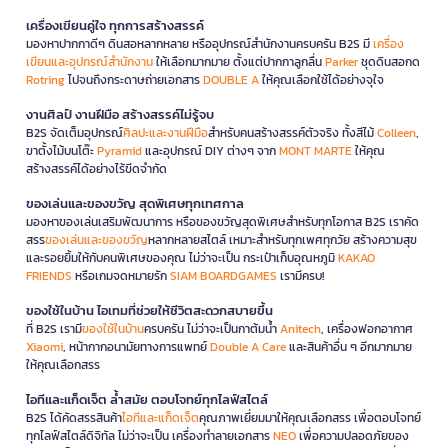
เครื่องเขียนคู่ใจ ทุกการสร้างสรรค์
มองหาปากกาดีๆ ดินสอหลากหลาย หรืออุปกรณ์สำนักงานครบครัน B2S มี
เครื่อง
เขียนและอุปกรณ์สำนักงาน
ให้เลือกมากมาย ตั้งแต่ปากกาลูกลื่น
Parker
ชุดดินสอกด
Rotring
ไปจนถึงกระดาษถ่ายเอกสาร
DOUBLE A
ให้คุณเลือกใช้ได้อย่างจุใจ
งานศิลป์ งานฝีมือ สร้างสรรค์ไม่รู้จบ
B2S จัดเต็มอุปกรณ์
ศิลปะและงานฝีมือ
สำหรับคนสร้างสรรค์ตัวจริง ทั้งสีไม้
Colleen
,
ขาตั้งไม้บนโต๊ะ
Pyramid
และอุปกรณ์ DIY ต่างๆ จาก
MONT MARTE
ให้คุณ
สร้างสรรค์ได้อย่างไร้ขีดจำกัด
ของเล่นและของขวัญ สุดพิเศษทุกเทศกาล
มองหาของเล่นเสริมพัฒนาการ หรือของขวัญสุดพิเศษสำหรับทุกโอกาส B2S เราคัด
สรร
ของเล่นและของขวัญ
หลากหลายสไตล์ เหมาะสำหรับทุกเพศทุกวัย สร้างความสุข
และรอยยิ้มให้กับคนพิเศษของคุณ ไม่ว่าจะเป็น กระเป๋าเก็บอุณหภูมิ
KAKAO
FRIENDS
หรือเกมจดหมายรัก
SIAM BOARDGAMES
เรามีครบ!
ของใช้ในบ้าน ไอเทมที่ช่วยให้ชีวิตสะดวกสบายขึ้น
ที่ B2S เรามี
ของใช้ในบ้าน
ครบครัน ไม่ว่าจะเป็นกาต้มน้ำ
Anitech
, เครื่องฟอกอากาศ
Xiaomi
, หน้ากากอนามัยทางการแพทย์
Double A Care
และสินค้าอื่น ๆ อีกมากมาย
ให้คุณเลือกสรร
ไอทีและแก็ดเจ็ต ล้ำสมัย ตอบโจทย์ทุกไลฟ์สไตล์
B2S ได้คัดสรรสินค้า
ไอทีและแก็ดเจ็ต
คุณภาพเยี่ยมมาให้คุณเลือกสรร เพื่อตอบโจทย์
ทุกไลฟ์สไตล์ดิจิทัล ไม่ว่าจะเป็น เครื่องทำลายเอกสาร
NEO
เพื่อความปลอดภัยของ