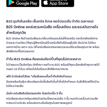
B2S ธุรกิจในเครือ เซ็นทรัล รีเทล คอร์ปอเรชั่น จำกัด (มหาชน)
B2S Online แหล่งรวมหนังสือ เครื่องเขียน และแรงบันดาลใจ
สำหรับทุกวัย
B2S Online คือร้านหนังสือและเครื่องเขียนออนไลน์ที่ครบครัน ตอบโจทย์คนรักการ
อ่านและงานเขียน ให้คุณรู้สึกเหมือนมีร้านหนังสือใกล้ฉันอยู่ในมือ ช้อปง่าย ไม่ต้อง
ออกจากบ้าน เพราะ b2s มีทั้งหนังสือหลากหลายแนวและเครื่องเขียนคุณภาพ พร้อม
สิทธิพิเศษที่ไม่ควรพลาด!
ทำไม B2S Online คือแหล่งช้อปปิ้งที่คุณไม่ควรพลาด
ไม่ว่าคุณจะเป็นนักเรียน นักศึกษา คนทำงาน B2S พร้อมให้คุณเลือกสินค้าคุณภาพได้
ตลอด 24 ชั่วโมง พร้อมโปรโมชั่นและสิทธิพิเศษมากมาย
ฟรี! ค่าจัดส่งทั่วไทย *เมื่อสั่งครบขั้นต่ำที่บริษัทกำหนด
ช้อปเพลินเกินคุ้ม! เพียงมียอดสั่งซื้อสินค้าขั้นต่ำที่บริษัทกำหนด รับสิทธิ์ส่งฟรีถึงบ้าน
ไม่ต้องจ่ายเพิ่ม
มั่นใจ หนังสือถึงมือปลอดภัย ด้วยบับเบิ้ล 3 ชั้น
หนังสือทุกเล่มจากบีทูเอสห่อด้วยบับเบิ้ลหนาแน่นถึง 3 ชั้น หมดกังวลเรื่องความเสีย
หายระหว่างจัดส่ง พร้อมส่งตรงถึงมือคุณในสภาพสมบูรณ์