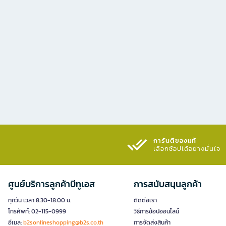
การันตีของแท้
เลือกช้อปได้อย่างมั่นใจ​
ศูนย์บริการลูกค้าบีทูเอส
การสนับสนุนลูกค้า
ทุกวัน เวลา 8.30-18.00 น.
ติดต่อเรา
โทรศัพท์: 02-115-0999
วิธีการช้อปออนไลน์
อีเมล:
b2sonlineshopping@b2s.co.th
การจัดส่งสินค้า