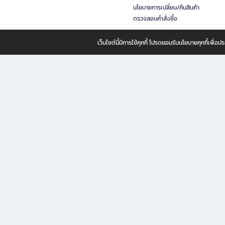
นโยบายการเปลี่ยน/คืนสินค้า
ตรวจสอบคำสั่งซื้อ
เว็บไซต์นี้มีการใช้คุกกี้ โปรดยอมรับนโยบายคุกกี้เพื่
B2S ธุรกิจในเครือ เซ็นทรัล รีเทล คอร์ปอเรชั่น จำกัด (มหาชน)
B2S Online แหล่งรวมหนังสือ เครื่องเขียน และแรงบันดาลใจสำหรับ
B2S Online คือร้านหนังสือและเครื่องเขียนออนไลน์ที่ครบครัน ตอบโจทย์คนรักการอ่านและงานเ
ทำไม B2S Online คือแหล่งช้อปปิ้งที่คุณไม่ควรพลาด
ไม่ว่าคุณจะเป็นนักเรียน นักศึกษา คนทำงาน B2S พร้อมให้คุณเลือกสินค้าคุณภาพได้ตลอด 24