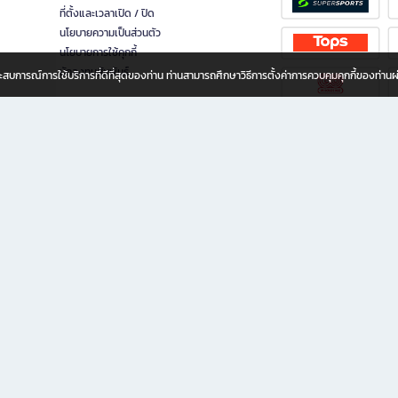
ที่ตั้งและเวลาเปิด / ปิด
นโยบายความเป็นส่วนตัว
นโยบายการใช้คุกกี้
นักลงทุนสัมพันธ์
อประสบการณ์การใช้บริการที่ดีที่สุดของท่าน ท่านสามารถศึกษาวิธีการตั้งค่าการควบคุมคุกกี้ของท่าน
ทุกวัย
ขียน ให้คุณรู้สึกเหมือนมีร้านหนังสือใกล้ฉันอยู่ในมือ ช้อปง่าย ไม่ต้องออกจากบ้าน เพราะ b2
 ชั่วโมง พร้อมโปรโมชั่นและสิทธิพิเศษมากมาย