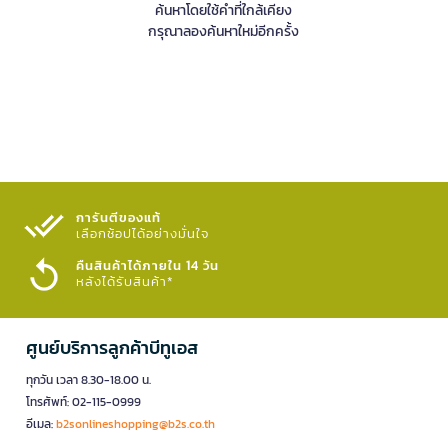
ค้นหาโดยใช้คำที่ใกล้เคียง
กรุณาลองค้นหาใหม่อีกครั้ง
การันตีของแท้
เลือกช้อปได้อย่างมั่นใจ​
คืนสินค้าได้ภายใน 14 วัน
หลังได้รับสินค้า*
ศูนย์บริการลูกค้าบีทูเอส
ทุกวัน เวลา 8.30-18.00 น.
โทรศัพท์: 02-115-0999
อีเมล:
b2sonlineshopping@b2s.co.th