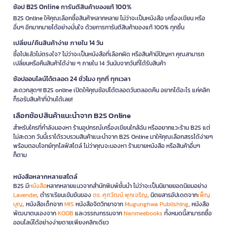
ช้อป B2S Online การันตีสินค้าของแท้ 100%
B2S Online ให้คุณเลือกซื้อสินค้าหลากหลาย ไม่ว่าจะเป็นหนังสือ เครื่องเขียน หรือ
อื่นๆ อีกมากมายได้อย่างมั่นใจ ด้วยการการันตีสินค้าของแท้ 100% ทุกชิ้น
เปลี่ยน/คืนสินค้าง่าย ภายใน 14 วัน
ซื้อไปแล้วไม่ตรงใจ? ไม่ว่าจะเป็นหนังสือที่เลือกผิด หรือสินค้ามีปัญหา คุณสามารถ
เปลี่ยนหรือคืนสินค้าได้ง่าย ๆ ภายใน 14 วันนับจากวันที่ได้รับสินค้า
ช้อปออนไลน์ได้ตลอด 24 ชั่วโมง ทุกที่ ทุกเวลา
สะดวกสุดๆ! B2S online เปิดให้คุณช้อปได้ตลอดวันตลอดคืน อยากได้อะไร แค่คลิก
ก็รอรับสินค้าที่บ้านได้เลย!
เลือกช้อปสินค้าแนะนำจาก B2S Online
สำหรับใครที่กำลังมองหา ร้านอุปกรณ์เครื่องเขียนใกล้ฉัน หรืออยากแวะร้าน B2S แต่
ไม่สะดวก วันนี้เราได้รวบรวมสินค้าแนะนำจาก B2S Online มาให้คุณเลือกสรรได้ง่ายๆ
พร้อมตอบโจทย์ทุกไลฟ์สไตล์ ไม่ว่าคุณจะมองหา ร้านขายหนังสือ หรือสินค้าอื่นๆ
ก็ตาม
หนังสือหลากหลายสไตล์
B2S มี
หนังสือ
หลากหลายแนวจากสำนักพิมพ์ชั้นนำ ไม่ว่าจะเป็นนิยายยอดนิยมอย่าง
Lavender
, ตำราเรียนเข้มข้นของ
ดร. ศุภวัฒน์ พุกเจริญ
, นิตยสารอัปเดตจาก
เพ็ญ
บุญ
, หนังสือเด็กจาก
MIS
หนังสือจิตวิทยาจาก
Mugunghwa Publishing
, หนังสือ
พัฒนาตนเองจาก
KOOB
และวรรณกรรมจาก
Nanmeebooks
ทั้งหมดนี้สามารถซื้อ
ออนไลน์ได้อย่างง่ายดายเพียงคลิกเดียว