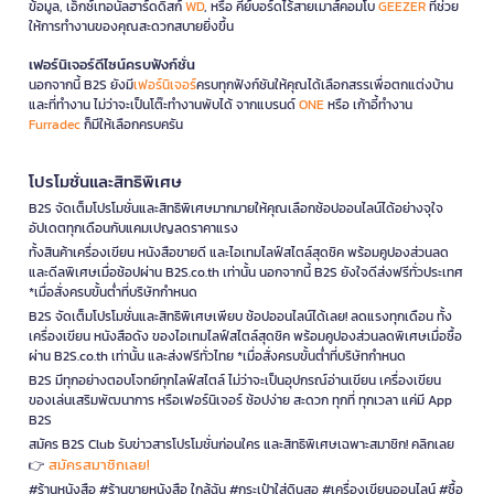
ข้อมูล, เอ็กซ์เทอนัลฮาร์ดดิสก์
WD
, หรือ คีย์บอร์ดไร้สายเมาส์คอมโบ
GEEZER
ที่ช่วย
ให้การทำงานของคุณสะดวกสบายยิ่งขึ้น
เฟอร์นิเจอร์ดีไซน์ครบฟังก์ชั่น
นอกจากนี้ B2S ยังมี
เฟอร์นิเจอร์
ครบทุกฟังก์ชันให้คุณได้เลือกสรรเพื่อตกแต่งบ้าน
และที่ทำงาน ไม่ว่าจะเป็นโต๊ะทำงานพับได้ จากแบรนด์
ONE
หรือ เก้าอี้ทำงาน
Furradec
ก็มีให้เลือกครบครัน
โปรโมชั่นและสิทธิพิเศษ
B2S จัดเต็มโปรโมชั่นและสิทธิพิเศษมากมายให้คุณเลือกช้อปออนไลน์ได้อย่างจุใจ
อัปเดตทุกเดือนกับแคมเปญลดราคาแรง
ทั้งสินค้าเครื่องเขียน หนังสือขายดี และไอเทมไลฟ์สไตล์สุดชิค พร้อมคูปองส่วนลด
และดีลพิเศษเมื่อช้อปผ่าน B2S.co.th เท่านั้น นอกจากนี้ B2S ยังใจดีส่งฟรีทั่วประเทศ
*เมื่อสั่งครบขั้นต่ำที่บริษัทกำหนด
B2S จัดเต็มโปรโมชั่นและสิทธิพิเศษเพียบ ช้อปออนไลน์ได้เลย! ลดแรงทุกเดือน ทั้ง
เครื่องเขียน หนังสือดัง ของไอเทมไลฟ์สไตล์สุดชิค พร้อมคูปองส่วนลดพิเศษเมื่อซื้อ
ผ่าน B2S.co.th เท่านั้น และส่งฟรีทั่วไทย *เมื่อสั่งครบขั้นต่ำที่บริษัทกำหนด
B2S มีทุกอย่างตอบโจทย์ทุกไลฟ์สไตล์ ไม่ว่าจะเป็นอุปกรณ์อ่านเขียน เครื่องเขียน
ของเล่นเสริมพัฒนาการ หรือเฟอร์นิเจอร์ ช้อปง่าย สะดวก ทุกที่ ทุกเวลา แค่มี App
B2S
สมัคร B2S Club รับข่าวสารโปรโมชั่นก่อนใคร และสิทธิพิเศษเฉพาะสมาชิก! คลิกเลย
สมัครสมาชิกเลย!
👉
#ร้านหนังสือ #ร้านขายหนังสือ ใกล้ฉัน #กระเป๋าใส่ดินสอ #เครื่องเขียนออนไลน์ #ซื้อ