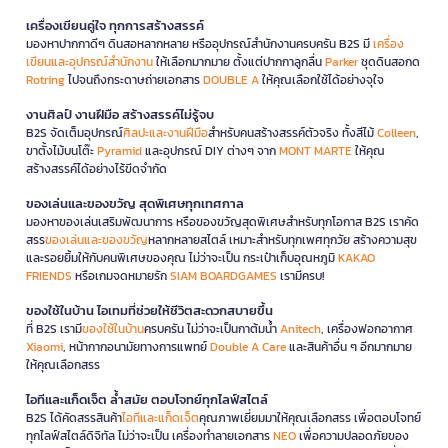
เครื่องเขียนคู่ใจ ทุกการสร้างสรรค์
มองหาปากกาดีๆ ดินสอหลากหลาย หรืออุปกรณ์สำนักงานครบครัน B2S มี
เครื่อง
เขียนและอุปกรณ์สำนักงาน
ให้เลือกมากมาย ตั้งแต่ปากกาลูกลื่น
Parker
ชุดดินสอกด
Rotring
ไปจนถึงกระดาษถ่ายเอกสาร
DOUBLE A
ให้คุณเลือกใช้ได้อย่างจุใจ
งานศิลป์ งานฝีมือ สร้างสรรค์ไม่รู้จบ
B2S จัดเต็มอุปกรณ์
ศิลปะและงานฝีมือ
สำหรับคนสร้างสรรค์ตัวจริง ทั้งสีไม้
Colleen
,
ขาตั้งไม้บนโต๊ะ
Pyramid
และอุปกรณ์ DIY ต่างๆ จาก
MONT MARTE
ให้คุณ
สร้างสรรค์ได้อย่างไร้ขีดจำกัด
ของเล่นและของขวัญ สุดพิเศษทุกเทศกาล
มองหาของเล่นเสริมพัฒนาการ หรือของขวัญสุดพิเศษสำหรับทุกโอกาส B2S เราคัด
สรร
ของเล่นและของขวัญ
หลากหลายสไตล์ เหมาะสำหรับทุกเพศทุกวัย สร้างความสุข
และรอยยิ้มให้กับคนพิเศษของคุณ ไม่ว่าจะเป็น กระเป๋าเก็บอุณหภูมิ
KAKAO
FRIENDS
หรือเกมจดหมายรัก
SIAM BOARDGAMES
เรามีครบ!
ของใช้ในบ้าน ไอเทมที่ช่วยให้ชีวิตสะดวกสบายขึ้น
ที่ B2S เรามี
ของใช้ในบ้าน
ครบครัน ไม่ว่าจะเป็นกาต้มน้ำ
Anitech
, เครื่องฟอกอากาศ
Xiaomi
, หน้ากากอนามัยทางการแพทย์
Double A Care
และสินค้าอื่น ๆ อีกมากมาย
ให้คุณเลือกสรร
ไอทีและแก็ดเจ็ต ล้ำสมัย ตอบโจทย์ทุกไลฟ์สไตล์
B2S ได้คัดสรรสินค้า
ไอทีและแก็ดเจ็ต
คุณภาพเยี่ยมมาให้คุณเลือกสรร เพื่อตอบโจทย์
ทุกไลฟ์สไตล์ดิจิทัล ไม่ว่าจะเป็น เครื่องทำลายเอกสาร
NEO
เพื่อความปลอดภัยของ