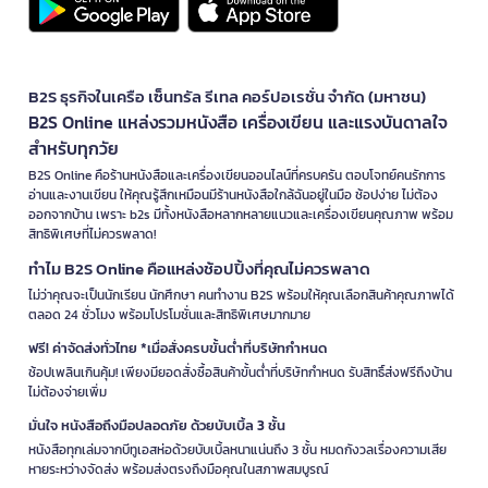
B2S ธุรกิจในเครือ เซ็นทรัล รีเทล คอร์ปอเรชั่น จำกัด (มหาชน)
B2S Online แหล่งรวมหนังสือ เครื่องเขียน และแรงบันดาลใจ
สำหรับทุกวัย
B2S Online คือร้านหนังสือและเครื่องเขียนออนไลน์ที่ครบครัน ตอบโจทย์คนรักการ
อ่านและงานเขียน ให้คุณรู้สึกเหมือนมีร้านหนังสือใกล้ฉันอยู่ในมือ ช้อปง่าย ไม่ต้อง
ออกจากบ้าน เพราะ b2s มีทั้งหนังสือหลากหลายแนวและเครื่องเขียนคุณภาพ พร้อม
สิทธิพิเศษที่ไม่ควรพลาด!
ทำไม B2S Online คือแหล่งช้อปปิ้งที่คุณไม่ควรพลาด
ไม่ว่าคุณจะเป็นนักเรียน นักศึกษา คนทำงาน B2S พร้อมให้คุณเลือกสินค้าคุณภาพได้
ตลอด 24 ชั่วโมง พร้อมโปรโมชั่นและสิทธิพิเศษมากมาย
ฟรี! ค่าจัดส่งทั่วไทย *เมื่อสั่งครบขั้นต่ำที่บริษัทกำหนด
ช้อปเพลินเกินคุ้ม! เพียงมียอดสั่งซื้อสินค้าขั้นต่ำที่บริษัทกำหนด รับสิทธิ์ส่งฟรีถึงบ้าน
ไม่ต้องจ่ายเพิ่ม
มั่นใจ หนังสือถึงมือปลอดภัย ด้วยบับเบิ้ล 3 ชั้น
หนังสือทุกเล่มจากบีทูเอสห่อด้วยบับเบิ้ลหนาแน่นถึง 3 ชั้น หมดกังวลเรื่องความเสีย
หายระหว่างจัดส่ง พร้อมส่งตรงถึงมือคุณในสภาพสมบูรณ์