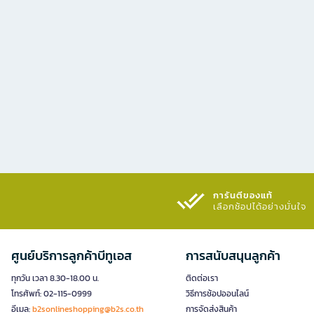
การันตีของแท้
เลือกช้อปได้อย่างมั่นใจ​
ศูนย์บริการลูกค้าบีทูเอส
การสนับสนุนลูกค้า
ทุกวัน เวลา 8.30-18.00 น.
ติดต่อเรา
โทรศัพท์: 02-115-0999
วิธีการช้อปออนไลน์
อีเมล:
b2sonlineshopping@b2s.co.th
การจัดส่งสินค้า