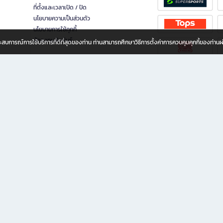
ที่ตั้งและเวลาเปิด / ปิด
นโยบายความเป็นส่วนตัว
นโยบายการใช้คุกกี้
นักลงทุนสัมพันธ์
อประสบการณ์การใช้บริการที่ดีที่สุดของท่าน ท่านสามารถศึกษาวิธีการตั้งค่าการควบคุมคุกกี้ของท่าน
ทุกวัย
ขียน ให้คุณรู้สึกเหมือนมีร้านหนังสือใกล้ฉันอยู่ในมือ ช้อปง่าย ไม่ต้องออกจากบ้าน เพราะ b2
 ชั่วโมง พร้อมโปรโมชั่นและสิทธิพิเศษมากมาย