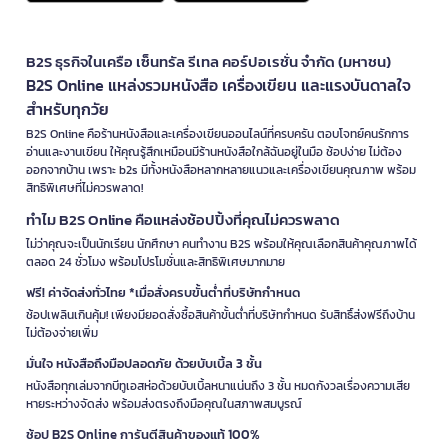
B2S ธุรกิจในเครือ เซ็นทรัล รีเทล คอร์ปอเรชั่น จำกัด (มหาชน)
B2S Online แหล่งรวมหนังสือ เครื่องเขียน และแรงบันดาลใจ
สำหรับทุกวัย
B2S Online คือร้านหนังสือและเครื่องเขียนออนไลน์ที่ครบครัน ตอบโจทย์คนรักการ
อ่านและงานเขียน ให้คุณรู้สึกเหมือนมีร้านหนังสือใกล้ฉันอยู่ในมือ ช้อปง่าย ไม่ต้อง
ออกจากบ้าน เพราะ b2s มีทั้งหนังสือหลากหลายแนวและเครื่องเขียนคุณภาพ พร้อม
สิทธิพิเศษที่ไม่ควรพลาด!
ทำไม B2S Online คือแหล่งช้อปปิ้งที่คุณไม่ควรพลาด
ไม่ว่าคุณจะเป็นนักเรียน นักศึกษา คนทำงาน B2S พร้อมให้คุณเลือกสินค้าคุณภาพได้
ตลอด 24 ชั่วโมง พร้อมโปรโมชั่นและสิทธิพิเศษมากมาย
ฟรี! ค่าจัดส่งทั่วไทย *เมื่อสั่งครบขั้นต่ำที่บริษัทกำหนด
ช้อปเพลินเกินคุ้ม! เพียงมียอดสั่งซื้อสินค้าขั้นต่ำที่บริษัทกำหนด รับสิทธิ์ส่งฟรีถึงบ้าน
ไม่ต้องจ่ายเพิ่ม
มั่นใจ หนังสือถึงมือปลอดภัย ด้วยบับเบิ้ล 3 ชั้น
หนังสือทุกเล่มจากบีทูเอสห่อด้วยบับเบิ้ลหนาแน่นถึง 3 ชั้น หมดกังวลเรื่องความเสีย
หายระหว่างจัดส่ง พร้อมส่งตรงถึงมือคุณในสภาพสมบูรณ์
ช้อป B2S Online การันตีสินค้าของแท้ 100%