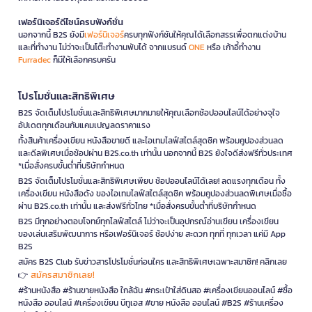
เฟอร์นิเจอร์ดีไซน์ครบฟังก์ชั่น
นอกจากนี้ B2S ยังมี
เฟอร์นิเจอร์
ครบทุกฟังก์ชันให้คุณได้เลือกสรรเพื่อตกแต่งบ้าน
และที่ทำงาน ไม่ว่าจะเป็นโต๊ะทำงานพับได้ จากแบรนด์
ONE
หรือ เก้าอี้ทำงาน
Furradec
ก็มีให้เลือกครบครัน
โปรโมชั่นและสิทธิพิเศษ
B2S จัดเต็มโปรโมชั่นและสิทธิพิเศษมากมายให้คุณเลือกช้อปออนไลน์ได้อย่างจุใจ
อัปเดตทุกเดือนกับแคมเปญลดราคาแรง
ทั้งสินค้าเครื่องเขียน หนังสือขายดี และไอเทมไลฟ์สไตล์สุดชิค พร้อมคูปองส่วนลด
และดีลพิเศษเมื่อช้อปผ่าน B2S.co.th เท่านั้น นอกจากนี้ B2S ยังใจดีส่งฟรีทั่วประเทศ
*เมื่อสั่งครบขั้นต่ำที่บริษัทกำหนด
B2S จัดเต็มโปรโมชั่นและสิทธิพิเศษเพียบ ช้อปออนไลน์ได้เลย! ลดแรงทุกเดือน ทั้ง
เครื่องเขียน หนังสือดัง ของไอเทมไลฟ์สไตล์สุดชิค พร้อมคูปองส่วนลดพิเศษเมื่อซื้อ
ผ่าน B2S.co.th เท่านั้น และส่งฟรีทั่วไทย *เมื่อสั่งครบขั้นต่ำที่บริษัทกำหนด
B2S มีทุกอย่างตอบโจทย์ทุกไลฟ์สไตล์ ไม่ว่าจะเป็นอุปกรณ์อ่านเขียน เครื่องเขียน
ของเล่นเสริมพัฒนาการ หรือเฟอร์นิเจอร์ ช้อปง่าย สะดวก ทุกที่ ทุกเวลา แค่มี App
B2S
สมัคร B2S Club รับข่าวสารโปรโมชั่นก่อนใคร และสิทธิพิเศษเฉพาะสมาชิก! คลิกเลย
สมัครสมาชิกเลย!
👉
#ร้านหนังสือ #ร้านขายหนังสือ ใกล้ฉัน #กระเป๋าใส่ดินสอ #เครื่องเขียนออนไลน์ #ซื้อ
หนังสือ ออนไลน์ #เครื่องเขียน บีทูเอส #ขาย หนังสือ ออนไลน์ #B2S #ร้านเครื่อง