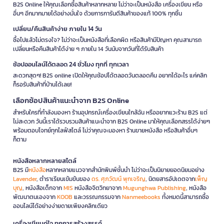
B2S Online ให้คุณเลือกซื้อสินค้าหลากหลาย ไม่ว่าจะเป็นหนังสือ เครื่องเขียน หรือ
อื่นๆ อีกมากมายได้อย่างมั่นใจ ด้วยการการันตีสินค้าของแท้ 100% ทุกชิ้น
เปลี่ยน/คืนสินค้าง่าย ภายใน 14 วัน
ซื้อไปแล้วไม่ตรงใจ? ไม่ว่าจะเป็นหนังสือที่เลือกผิด หรือสินค้ามีปัญหา คุณสามารถ
เปลี่ยนหรือคืนสินค้าได้ง่าย ๆ ภายใน 14 วันนับจากวันที่ได้รับสินค้า
ช้อปออนไลน์ได้ตลอด 24 ชั่วโมง ทุกที่ ทุกเวลา
สะดวกสุดๆ! B2S online เปิดให้คุณช้อปได้ตลอดวันตลอดคืน อยากได้อะไร แค่คลิก
ก็รอรับสินค้าที่บ้านได้เลย!
เลือกช้อปสินค้าแนะนำจาก B2S Online
สำหรับใครที่กำลังมองหา ร้านอุปกรณ์เครื่องเขียนใกล้ฉัน หรืออยากแวะร้าน B2S แต่
ไม่สะดวก วันนี้เราได้รวบรวมสินค้าแนะนำจาก B2S Online มาให้คุณเลือกสรรได้ง่ายๆ
พร้อมตอบโจทย์ทุกไลฟ์สไตล์ ไม่ว่าคุณจะมองหา ร้านขายหนังสือ หรือสินค้าอื่นๆ
ก็ตาม
หนังสือหลากหลายสไตล์
B2S มี
หนังสือ
หลากหลายแนวจากสำนักพิมพ์ชั้นนำ ไม่ว่าจะเป็นนิยายยอดนิยมอย่าง
Lavender
, ตำราเรียนเข้มข้นของ
ดร. ศุภวัฒน์ พุกเจริญ
, นิตยสารอัปเดตจาก
เพ็ญ
บุญ
, หนังสือเด็กจาก
MIS
หนังสือจิตวิทยาจาก
Mugunghwa Publishing
, หนังสือ
พัฒนาตนเองจาก
KOOB
และวรรณกรรมจาก
Nanmeebooks
ทั้งหมดนี้สามารถซื้อ
ออนไลน์ได้อย่างง่ายดายเพียงคลิกเดียว
เครื่องเขียนคู่ใจ ทุกการสร้างสรรค์