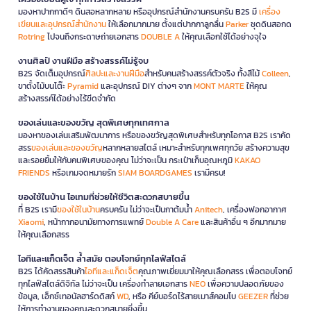
มองหาปากกาดีๆ ดินสอหลากหลาย หรืออุปกรณ์สำนักงานครบครัน B2S มี
เครื่อง
เขียนและอุปกรณ์สำนักงาน
ให้เลือกมากมาย ตั้งแต่ปากกาลูกลื่น
Parker
ชุดดินสอกด
Rotring
ไปจนถึงกระดาษถ่ายเอกสาร
DOUBLE A
ให้คุณเลือกใช้ได้อย่างจุใจ
งานศิลป์ งานฝีมือ สร้างสรรค์ไม่รู้จบ
B2S จัดเต็มอุปกรณ์
ศิลปะและงานฝีมือ
สำหรับคนสร้างสรรค์ตัวจริง ทั้งสีไม้
Colleen
,
ขาตั้งไม้บนโต๊ะ
Pyramid
และอุปกรณ์ DIY ต่างๆ จาก
MONT MARTE
ให้คุณ
สร้างสรรค์ได้อย่างไร้ขีดจำกัด
ของเล่นและของขวัญ สุดพิเศษทุกเทศกาล
มองหาของเล่นเสริมพัฒนาการ หรือของขวัญสุดพิเศษสำหรับทุกโอกาส B2S เราคัด
สรร
ของเล่นและของขวัญ
หลากหลายสไตล์ เหมาะสำหรับทุกเพศทุกวัย สร้างความสุข
และรอยยิ้มให้กับคนพิเศษของคุณ ไม่ว่าจะเป็น กระเป๋าเก็บอุณหภูมิ
KAKAO
FRIENDS
หรือเกมจดหมายรัก
SIAM BOARDGAMES
เรามีครบ!
ของใช้ในบ้าน ไอเทมที่ช่วยให้ชีวิตสะดวกสบายขึ้น
ที่ B2S เรามี
ของใช้ในบ้าน
ครบครัน ไม่ว่าจะเป็นกาต้มน้ำ
Anitech
, เครื่องฟอกอากาศ
Xiaomi
, หน้ากากอนามัยทางการแพทย์
Double A Care
และสินค้าอื่น ๆ อีกมากมาย
ให้คุณเลือกสรร
ไอทีและแก็ดเจ็ต ล้ำสมัย ตอบโจทย์ทุกไลฟ์สไตล์
B2S ได้คัดสรรสินค้า
ไอทีและแก็ดเจ็ต
คุณภาพเยี่ยมมาให้คุณเลือกสรร เพื่อตอบโจทย์
ทุกไลฟ์สไตล์ดิจิทัล ไม่ว่าจะเป็น เครื่องทำลายเอกสาร
NEO
เพื่อความปลอดภัยของ
ข้อมูล, เอ็กซ์เทอนัลฮาร์ดดิสก์
WD
, หรือ คีย์บอร์ดไร้สายเมาส์คอมโบ
GEEZER
ที่ช่วย
ให้การทำงานของคุณสะดวกสบายยิ่งขึ้น