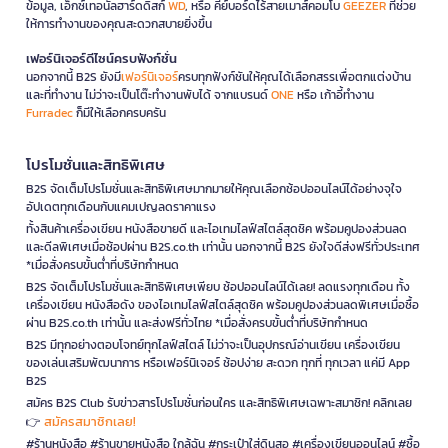
ข้อมูล, เอ็กซ์เทอนัลฮาร์ดดิสก์
WD
, หรือ คีย์บอร์ดไร้สายเมาส์คอมโบ
GEEZER
ที่ช่วย
ให้การทำงานของคุณสะดวกสบายยิ่งขึ้น
เฟอร์นิเจอร์ดีไซน์ครบฟังก์ชั่น
นอกจากนี้ B2S ยังมี
เฟอร์นิเจอร์
ครบทุกฟังก์ชันให้คุณได้เลือกสรรเพื่อตกแต่งบ้าน
และที่ทำงาน ไม่ว่าจะเป็นโต๊ะทำงานพับได้ จากแบรนด์
ONE
หรือ เก้าอี้ทำงาน
Furradec
ก็มีให้เลือกครบครัน
โปรโมชั่นและสิทธิพิเศษ
B2S จัดเต็มโปรโมชั่นและสิทธิพิเศษมากมายให้คุณเลือกช้อปออนไลน์ได้อย่างจุใจ
อัปเดตทุกเดือนกับแคมเปญลดราคาแรง
ทั้งสินค้าเครื่องเขียน หนังสือขายดี และไอเทมไลฟ์สไตล์สุดชิค พร้อมคูปองส่วนลด
และดีลพิเศษเมื่อช้อปผ่าน B2S.co.th เท่านั้น นอกจากนี้ B2S ยังใจดีส่งฟรีทั่วประเทศ
*เมื่อสั่งครบขั้นต่ำที่บริษัทกำหนด
B2S จัดเต็มโปรโมชั่นและสิทธิพิเศษเพียบ ช้อปออนไลน์ได้เลย! ลดแรงทุกเดือน ทั้ง
เครื่องเขียน หนังสือดัง ของไอเทมไลฟ์สไตล์สุดชิค พร้อมคูปองส่วนลดพิเศษเมื่อซื้อ
ผ่าน B2S.co.th เท่านั้น และส่งฟรีทั่วไทย *เมื่อสั่งครบขั้นต่ำที่บริษัทกำหนด
B2S มีทุกอย่างตอบโจทย์ทุกไลฟ์สไตล์ ไม่ว่าจะเป็นอุปกรณ์อ่านเขียน เครื่องเขียน
ของเล่นเสริมพัฒนาการ หรือเฟอร์นิเจอร์ ช้อปง่าย สะดวก ทุกที่ ทุกเวลา แค่มี App
B2S
สมัคร B2S Club รับข่าวสารโปรโมชั่นก่อนใคร และสิทธิพิเศษเฉพาะสมาชิก! คลิกเลย
สมัครสมาชิกเลย!
👉
#ร้านหนังสือ #ร้านขายหนังสือ ใกล้ฉัน #กระเป๋าใส่ดินสอ #เครื่องเขียนออนไลน์ #ซื้อ