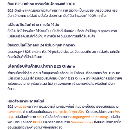
ช้อป B2S Online การันตีสินค้าของแท้ 100%
B2S Online ให้คุณเลือกซื้อสินค้าหลากหลาย ไม่ว่าจะเป็นหนังสือ เครื่องเขียน หรือ
อื่นๆ อีกมากมายได้อย่างมั่นใจ ด้วยการการันตีสินค้าของแท้ 100% ทุกชิ้น
เปลี่ยน/คืนสินค้าง่าย ภายใน 14 วัน
ซื้อไปแล้วไม่ตรงใจ? ไม่ว่าจะเป็นหนังสือที่เลือกผิด หรือสินค้ามีปัญหา คุณสามารถ
เปลี่ยนหรือคืนสินค้าได้ง่าย ๆ ภายใน 14 วันนับจากวันที่ได้รับสินค้า
ช้อปออนไลน์ได้ตลอด 24 ชั่วโมง ทุกที่ ทุกเวลา
สะดวกสุดๆ! B2S online เปิดให้คุณช้อปได้ตลอดวันตลอดคืน อยากได้อะไร แค่คลิก
ก็รอรับสินค้าที่บ้านได้เลย!
เลือกช้อปสินค้าแนะนำจาก B2S Online
สำหรับใครที่กำลังมองหา ร้านอุปกรณ์เครื่องเขียนใกล้ฉัน หรืออยากแวะร้าน B2S แต่
ไม่สะดวก วันนี้เราได้รวบรวมสินค้าแนะนำจาก B2S Online มาให้คุณเลือกสรรได้ง่ายๆ
พร้อมตอบโจทย์ทุกไลฟ์สไตล์ ไม่ว่าคุณจะมองหา ร้านขายหนังสือ หรือสินค้าอื่นๆ
ก็ตาม
หนังสือหลากหลายสไตล์
B2S มี
หนังสือ
หลากหลายแนวจากสำนักพิมพ์ชั้นนำ ไม่ว่าจะเป็นนิยายยอดนิยมอย่าง
Lavender
, ตำราเรียนเข้มข้นของ
ดร. ศุภวัฒน์ พุกเจริญ
, นิตยสารอัปเดตจาก
เพ็ญ
บุญ
, หนังสือเด็กจาก
MIS
หนังสือจิตวิทยาจาก
Mugunghwa Publishing
, หนังสือ
พัฒนาตนเองจาก
KOOB
และวรรณกรรมจาก
Nanmeebooks
ทั้งหมดนี้สามารถซื้อ
ออนไลน์ได้อย่างง่ายดายเพียงคลิกเดียว