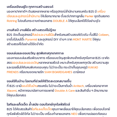
เครื่องเขียนคู่ใจ ทุกการสร้างสรรค์
มองหาปากกาดีๆ ดินสอหลากหลาย หรืออุปกรณ์สำนักงานครบครัน B2S มี
เครื่อง
เขียนและอุปกรณ์สำนักงาน
ให้เลือกมากมาย ตั้งแต่ปากกาลูกลื่น
Parker
ชุดดินสอกด
Rotring
ไปจนถึงกระดาษถ่ายเอกสาร
DOUBLE A
ให้คุณเลือกใช้ได้อย่างจุใจ
งานศิลป์ งานฝีมือ สร้างสรรค์ไม่รู้จบ
B2S จัดเต็มอุปกรณ์
ศิลปะและงานฝีมือ
สำหรับคนสร้างสรรค์ตัวจริง ทั้งสีไม้
Colleen
,
ขาตั้งไม้บนโต๊ะ
Pyramid
และอุปกรณ์ DIY ต่างๆ จาก
MONT MARTE
ให้คุณ
สร้างสรรค์ได้อย่างไร้ขีดจำกัด
ของเล่นและของขวัญ สุดพิเศษทุกเทศกาล
มองหาของเล่นเสริมพัฒนาการ หรือของขวัญสุดพิเศษสำหรับทุกโอกาส B2S เราคัด
สรร
ของเล่นและของขวัญ
หลากหลายสไตล์ เหมาะสำหรับทุกเพศทุกวัย สร้างความสุข
และรอยยิ้มให้กับคนพิเศษของคุณ ไม่ว่าจะเป็น กระเป๋าเก็บอุณหภูมิ
KAKAO
FRIENDS
หรือเกมจดหมายรัก
SIAM BOARDGAMES
เรามีครบ!
ของใช้ในบ้าน ไอเทมที่ช่วยให้ชีวิตสะดวกสบายขึ้น
ที่ B2S เรามี
ของใช้ในบ้าน
ครบครัน ไม่ว่าจะเป็นกาต้มน้ำ
Anitech
, เครื่องฟอกอากาศ
Xiaomi
, หน้ากากอนามัยทางการแพทย์
Double A Care
และสินค้าอื่น ๆ อีกมากมาย
ให้คุณเลือกสรร
ไอทีและแก็ดเจ็ต ล้ำสมัย ตอบโจทย์ทุกไลฟ์สไตล์
B2S ได้คัดสรรสินค้า
ไอทีและแก็ดเจ็ต
คุณภาพเยี่ยมมาให้คุณเลือกสรร เพื่อตอบโจทย์
ทุกไลฟ์สไตล์ดิจิทัล ไม่ว่าจะเป็น เครื่องทำลายเอกสาร
NEO
เพื่อความปลอดภัยของ