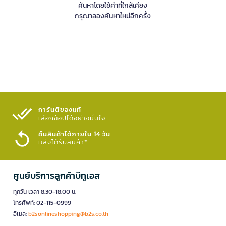
ค้นหาโดยใช้คำที่ใกล้เคียง
กรุณาลองค้นหาใหม่อีกครั้ง
การันตีของแท้
เลือกช้อปได้อย่างมั่นใจ​
คืนสินค้าได้ภายใน 14 วัน
หลังได้รับสินค้า*
ศูนย์บริการลูกค้าบีทูเอส
ทุกวัน เวลา 8.30-18.00 น.
โทรศัพท์: 02-115-0999
อีเมล:
b2sonlineshopping@b2s.co.th