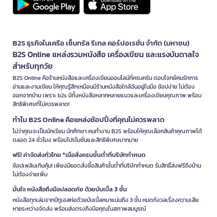
B2S ธุรกิจในเครือ เซ็นทรัล รีเทล คอร์ปอเรชั่น จำกัด (มหาชน)
B2S Online แหล่งรวมหนังสือ เครื่องเขียน และแรงบันดาลใจ
สำหรับทุกวัย
B2S Online คือร้านหนังสือและเครื่องเขียนออนไลน์ที่ครบครัน ตอบโจทย์คนรักการ
อ่านและงานเขียน ให้คุณรู้สึกเหมือนมีร้านหนังสือใกล้ฉันอยู่ในมือ ช้อปง่าย ไม่ต้อง
ออกจากบ้าน เพราะ b2s มีทั้งหนังสือหลากหลายแนวและเครื่องเขียนคุณภาพ พร้อม
สิทธิพิเศษที่ไม่ควรพลาด!
ทำไม B2S Online คือแหล่งช้อปปิ้งที่คุณไม่ควรพลาด
ไม่ว่าคุณจะเป็นนักเรียน นักศึกษา คนทำงาน B2S พร้อมให้คุณเลือกสินค้าคุณภาพได้
ตลอด 24 ชั่วโมง พร้อมโปรโมชั่นและสิทธิพิเศษมากมาย
ฟรี! ค่าจัดส่งทั่วไทย *เมื่อสั่งครบขั้นต่ำที่บริษัทกำหนด
ช้อปเพลินเกินคุ้ม! เพียงมียอดสั่งซื้อสินค้าขั้นต่ำที่บริษัทกำหนด รับสิทธิ์ส่งฟรีถึงบ้าน
ไม่ต้องจ่ายเพิ่ม
มั่นใจ หนังสือถึงมือปลอดภัย ด้วยบับเบิ้ล 3 ชั้น
หนังสือทุกเล่มจากบีทูเอสห่อด้วยบับเบิ้ลหนาแน่นถึง 3 ชั้น หมดกังวลเรื่องความเสีย
หายระหว่างจัดส่ง พร้อมส่งตรงถึงมือคุณในสภาพสมบูรณ์