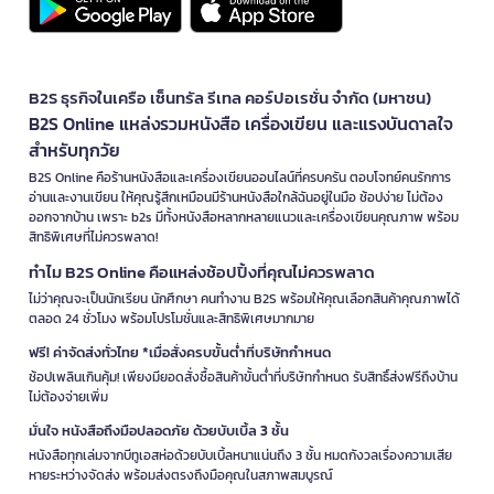
B2S ธุรกิจในเครือ เซ็นทรัล รีเทล คอร์ปอเรชั่น จำกัด (มหาชน)
B2S Online แหล่งรวมหนังสือ เครื่องเขียน และแรงบันดาลใจ
สำหรับทุกวัย
B2S Online คือร้านหนังสือและเครื่องเขียนออนไลน์ที่ครบครัน ตอบโจทย์คนรักการ
อ่านและงานเขียน ให้คุณรู้สึกเหมือนมีร้านหนังสือใกล้ฉันอยู่ในมือ ช้อปง่าย ไม่ต้อง
ออกจากบ้าน เพราะ b2s มีทั้งหนังสือหลากหลายแนวและเครื่องเขียนคุณภาพ พร้อม
สิทธิพิเศษที่ไม่ควรพลาด!
ทำไม B2S Online คือแหล่งช้อปปิ้งที่คุณไม่ควรพลาด
ไม่ว่าคุณจะเป็นนักเรียน นักศึกษา คนทำงาน B2S พร้อมให้คุณเลือกสินค้าคุณภาพได้
ตลอด 24 ชั่วโมง พร้อมโปรโมชั่นและสิทธิพิเศษมากมาย
ฟรี! ค่าจัดส่งทั่วไทย *เมื่อสั่งครบขั้นต่ำที่บริษัทกำหนด
ช้อปเพลินเกินคุ้ม! เพียงมียอดสั่งซื้อสินค้าขั้นต่ำที่บริษัทกำหนด รับสิทธิ์ส่งฟรีถึงบ้าน
ไม่ต้องจ่ายเพิ่ม
มั่นใจ หนังสือถึงมือปลอดภัย ด้วยบับเบิ้ล 3 ชั้น
หนังสือทุกเล่มจากบีทูเอสห่อด้วยบับเบิ้ลหนาแน่นถึง 3 ชั้น หมดกังวลเรื่องความเสีย
หายระหว่างจัดส่ง พร้อมส่งตรงถึงมือคุณในสภาพสมบูรณ์