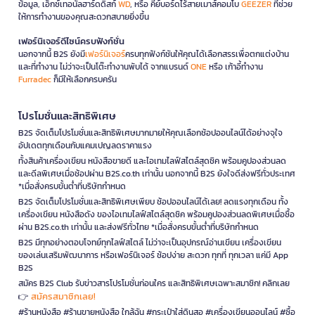
ข้อมูล, เอ็กซ์เทอนัลฮาร์ดดิสก์
WD
, หรือ คีย์บอร์ดไร้สายเมาส์คอมโบ
GEEZER
ที่ช่วย
ให้การทำงานของคุณสะดวกสบายยิ่งขึ้น
เฟอร์นิเจอร์ดีไซน์ครบฟังก์ชั่น
นอกจากนี้ B2S ยังมี
เฟอร์นิเจอร์
ครบทุกฟังก์ชันให้คุณได้เลือกสรรเพื่อตกแต่งบ้าน
และที่ทำงาน ไม่ว่าจะเป็นโต๊ะทำงานพับได้ จากแบรนด์
ONE
หรือ เก้าอี้ทำงาน
Furradec
ก็มีให้เลือกครบครัน
โปรโมชั่นและสิทธิพิเศษ
B2S จัดเต็มโปรโมชั่นและสิทธิพิเศษมากมายให้คุณเลือกช้อปออนไลน์ได้อย่างจุใจ
อัปเดตทุกเดือนกับแคมเปญลดราคาแรง
ทั้งสินค้าเครื่องเขียน หนังสือขายดี และไอเทมไลฟ์สไตล์สุดชิค พร้อมคูปองส่วนลด
และดีลพิเศษเมื่อช้อปผ่าน B2S.co.th เท่านั้น นอกจากนี้ B2S ยังใจดีส่งฟรีทั่วประเทศ
*เมื่อสั่งครบขั้นต่ำที่บริษัทกำหนด
B2S จัดเต็มโปรโมชั่นและสิทธิพิเศษเพียบ ช้อปออนไลน์ได้เลย! ลดแรงทุกเดือน ทั้ง
เครื่องเขียน หนังสือดัง ของไอเทมไลฟ์สไตล์สุดชิค พร้อมคูปองส่วนลดพิเศษเมื่อซื้อ
ผ่าน B2S.co.th เท่านั้น และส่งฟรีทั่วไทย *เมื่อสั่งครบขั้นต่ำที่บริษัทกำหนด
B2S มีทุกอย่างตอบโจทย์ทุกไลฟ์สไตล์ ไม่ว่าจะเป็นอุปกรณ์อ่านเขียน เครื่องเขียน
ของเล่นเสริมพัฒนาการ หรือเฟอร์นิเจอร์ ช้อปง่าย สะดวก ทุกที่ ทุกเวลา แค่มี App
B2S
สมัคร B2S Club รับข่าวสารโปรโมชั่นก่อนใคร และสิทธิพิเศษเฉพาะสมาชิก! คลิกเลย
สมัครสมาชิกเลย!
👉
#ร้านหนังสือ #ร้านขายหนังสือ ใกล้ฉัน #กระเป๋าใส่ดินสอ #เครื่องเขียนออนไลน์ #ซื้อ