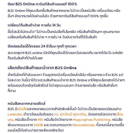
ช้อป B2S Online การันตีสินค้าของแท้ 100%
B2S Online ให้คุณเลือกซื้อสินค้าหลากหลาย ไม่ว่าจะเป็นหนังสือ เครื่องเขียน หรือ
อื่นๆ อีกมากมายได้อย่างมั่นใจ ด้วยการการันตีสินค้าของแท้ 100% ทุกชิ้น
เปลี่ยน/คืนสินค้าง่าย ภายใน 14 วัน
ซื้อไปแล้วไม่ตรงใจ? ไม่ว่าจะเป็นหนังสือที่เลือกผิด หรือสินค้ามีปัญหา คุณสามารถ
เปลี่ยนหรือคืนสินค้าได้ง่าย ๆ ภายใน 14 วันนับจากวันที่ได้รับสินค้า
ช้อปออนไลน์ได้ตลอด 24 ชั่วโมง ทุกที่ ทุกเวลา
สะดวกสุดๆ! B2S online เปิดให้คุณช้อปได้ตลอดวันตลอดคืน อยากได้อะไร แค่คลิก
ก็รอรับสินค้าที่บ้านได้เลย!
เลือกช้อปสินค้าแนะนำจาก B2S Online
สำหรับใครที่กำลังมองหา ร้านอุปกรณ์เครื่องเขียนใกล้ฉัน หรืออยากแวะร้าน B2S แต่
ไม่สะดวก วันนี้เราได้รวบรวมสินค้าแนะนำจาก B2S Online มาให้คุณเลือกสรรได้ง่ายๆ
พร้อมตอบโจทย์ทุกไลฟ์สไตล์ ไม่ว่าคุณจะมองหา ร้านขายหนังสือ หรือสินค้าอื่นๆ
ก็ตาม
หนังสือหลากหลายสไตล์
B2S มี
หนังสือ
หลากหลายแนวจากสำนักพิมพ์ชั้นนำ ไม่ว่าจะเป็นนิยายยอดนิยมอย่าง
Lavender
, ตำราเรียนเข้มข้นของ
ดร. ศุภวัฒน์ พุกเจริญ
, นิตยสารอัปเดตจาก
เพ็ญ
บุญ
, หนังสือเด็กจาก
MIS
หนังสือจิตวิทยาจาก
Mugunghwa Publishing
, หนังสือ
พัฒนาตนเองจาก
KOOB
และวรรณกรรมจาก
Nanmeebooks
ทั้งหมดนี้สามารถซื้อ
ออนไลน์ได้อย่างง่ายดายเพียงคลิกเดียว