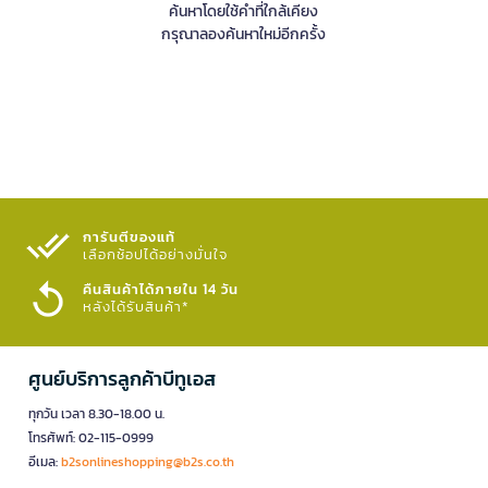
ค้นหาโดยใช้คำที่ใกล้เคียง
กรุณาลองค้นหาใหม่อีกครั้ง
การันตีของแท้
เลือกช้อปได้อย่างมั่นใจ​
คืนสินค้าได้ภายใน 14 วัน
หลังได้รับสินค้า*
ศูนย์บริการลูกค้าบีทูเอส
ทุกวัน เวลา 8.30-18.00 น.
โทรศัพท์: 02-115-0999
อีเมล:
b2sonlineshopping@b2s.co.th