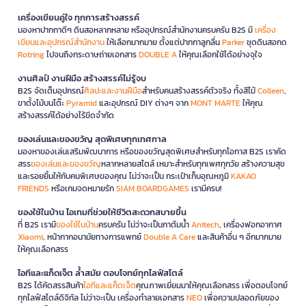
เครื่องเขียนคู่ใจ ทุกการสร้างสรรค์
มองหาปากกาดีๆ ดินสอหลากหลาย หรืออุปกรณ์สำนักงานครบครัน B2S มี
เครื่อง
เขียนและอุปกรณ์สำนักงาน
ให้เลือกมากมาย ตั้งแต่ปากกาลูกลื่น
Parker
ชุดดินสอกด
Rotring
ไปจนถึงกระดาษถ่ายเอกสาร
DOUBLE A
ให้คุณเลือกใช้ได้อย่างจุใจ
งานศิลป์ งานฝีมือ สร้างสรรค์ไม่รู้จบ
B2S จัดเต็มอุปกรณ์
ศิลปะและงานฝีมือ
สำหรับคนสร้างสรรค์ตัวจริง ทั้งสีไม้
Colleen
,
ขาตั้งไม้บนโต๊ะ
Pyramid
และอุปกรณ์ DIY ต่างๆ จาก
MONT MARTE
ให้คุณ
สร้างสรรค์ได้อย่างไร้ขีดจำกัด
ของเล่นและของขวัญ สุดพิเศษทุกเทศกาล
มองหาของเล่นเสริมพัฒนาการ หรือของขวัญสุดพิเศษสำหรับทุกโอกาส B2S เราคัด
สรร
ของเล่นและของขวัญ
หลากหลายสไตล์ เหมาะสำหรับทุกเพศทุกวัย สร้างความสุข
และรอยยิ้มให้กับคนพิเศษของคุณ ไม่ว่าจะเป็น กระเป๋าเก็บอุณหภูมิ
KAKAO
FRIENDS
หรือเกมจดหมายรัก
SIAM BOARDGAMES
เรามีครบ!
ของใช้ในบ้าน ไอเทมที่ช่วยให้ชีวิตสะดวกสบายขึ้น
ที่ B2S เรามี
ของใช้ในบ้าน
ครบครัน ไม่ว่าจะเป็นกาต้มน้ำ
Anitech
, เครื่องฟอกอากาศ
Xiaomi
, หน้ากากอนามัยทางการแพทย์
Double A Care
และสินค้าอื่น ๆ อีกมากมาย
ให้คุณเลือกสรร
ไอทีและแก็ดเจ็ต ล้ำสมัย ตอบโจทย์ทุกไลฟ์สไตล์
B2S ได้คัดสรรสินค้า
ไอทีและแก็ดเจ็ต
คุณภาพเยี่ยมมาให้คุณเลือกสรร เพื่อตอบโจทย์
ทุกไลฟ์สไตล์ดิจิทัล ไม่ว่าจะเป็น เครื่องทำลายเอกสาร
NEO
เพื่อความปลอดภัยของ