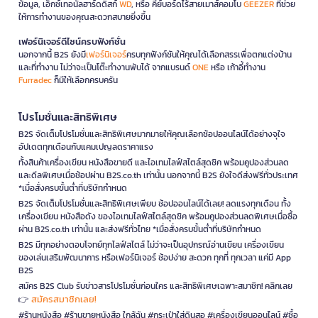
ข้อมูล, เอ็กซ์เทอนัลฮาร์ดดิสก์
WD
, หรือ คีย์บอร์ดไร้สายเมาส์คอมโบ
GEEZER
ที่ช่วย
ให้การทำงานของคุณสะดวกสบายยิ่งขึ้น
เฟอร์นิเจอร์ดีไซน์ครบฟังก์ชั่น
นอกจากนี้ B2S ยังมี
เฟอร์นิเจอร์
ครบทุกฟังก์ชันให้คุณได้เลือกสรรเพื่อตกแต่งบ้าน
และที่ทำงาน ไม่ว่าจะเป็นโต๊ะทำงานพับได้ จากแบรนด์
ONE
หรือ เก้าอี้ทำงาน
Furradec
ก็มีให้เลือกครบครัน
โปรโมชั่นและสิทธิพิเศษ
B2S จัดเต็มโปรโมชั่นและสิทธิพิเศษมากมายให้คุณเลือกช้อปออนไลน์ได้อย่างจุใจ
อัปเดตทุกเดือนกับแคมเปญลดราคาแรง
ทั้งสินค้าเครื่องเขียน หนังสือขายดี และไอเทมไลฟ์สไตล์สุดชิค พร้อมคูปองส่วนลด
และดีลพิเศษเมื่อช้อปผ่าน B2S.co.th เท่านั้น นอกจากนี้ B2S ยังใจดีส่งฟรีทั่วประเทศ
*เมื่อสั่งครบขั้นต่ำที่บริษัทกำหนด
B2S จัดเต็มโปรโมชั่นและสิทธิพิเศษเพียบ ช้อปออนไลน์ได้เลย! ลดแรงทุกเดือน ทั้ง
เครื่องเขียน หนังสือดัง ของไอเทมไลฟ์สไตล์สุดชิค พร้อมคูปองส่วนลดพิเศษเมื่อซื้อ
ผ่าน B2S.co.th เท่านั้น และส่งฟรีทั่วไทย *เมื่อสั่งครบขั้นต่ำที่บริษัทกำหนด
B2S มีทุกอย่างตอบโจทย์ทุกไลฟ์สไตล์ ไม่ว่าจะเป็นอุปกรณ์อ่านเขียน เครื่องเขียน
ของเล่นเสริมพัฒนาการ หรือเฟอร์นิเจอร์ ช้อปง่าย สะดวก ทุกที่ ทุกเวลา แค่มี App
B2S
สมัคร B2S Club รับข่าวสารโปรโมชั่นก่อนใคร และสิทธิพิเศษเฉพาะสมาชิก! คลิกเลย
สมัครสมาชิกเลย!
👉
#ร้านหนังสือ #ร้านขายหนังสือ ใกล้ฉัน #กระเป๋าใส่ดินสอ #เครื่องเขียนออนไลน์ #ซื้อ