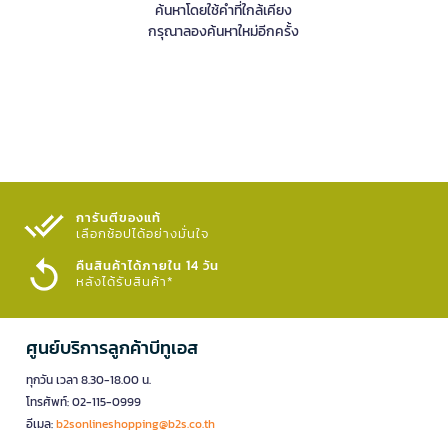
ค้นหาโดยใช้คำที่ใกล้เคียง
กรุณาลองค้นหาใหม่อีกครั้ง
การันตีของแท้
เลือกช้อปได้อย่างมั่นใจ​
คืนสินค้าได้ภายใน 14 วัน
หลังได้รับสินค้า*
ศูนย์บริการลูกค้าบีทูเอส
ทุกวัน เวลา 8.30-18.00 น.
โทรศัพท์: 02-115-0999
อีเมล:
b2sonlineshopping@b2s.co.th