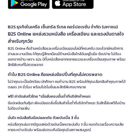
B2S ธุรกิจในเครือ เซ็นทรัล รีเทล คอร์ปอเรชั่น จำกัด (มหาชน)
B2S Online แหล่งรวมหนังสือ เครื่องเขียน และแรงบันดาลใจ
สำหรับทุกวัย
B2S Online คือร้านหนังสือและเครื่องเขียนออนไลน์ที่ครบครัน ตอบโจทย์คนรักการ
อ่านและงานเขียน ให้คุณรู้สึกเหมือนมีร้านหนังสือใกล้ฉันอยู่ในมือ ช้อปง่าย ไม่ต้อง
ออกจากบ้าน เพราะ b2s มีทั้งหนังสือหลากหลายแนวและเครื่องเขียนคุณภาพ พร้อม
สิทธิพิเศษที่ไม่ควรพลาด!
ทำไม B2S Online คือแหล่งช้อปปิ้งที่คุณไม่ควรพลาด
ไม่ว่าคุณจะเป็นนักเรียน นักศึกษา คนทำงาน B2S พร้อมให้คุณเลือกสินค้าคุณภาพได้
ตลอด 24 ชั่วโมง พร้อมโปรโมชั่นและสิทธิพิเศษมากมาย
ฟรี! ค่าจัดส่งทั่วไทย *เมื่อสั่งครบขั้นต่ำที่บริษัทกำหนด
ช้อปเพลินเกินคุ้ม! เพียงมียอดสั่งซื้อสินค้าขั้นต่ำที่บริษัทกำหนด รับสิทธิ์ส่งฟรีถึงบ้าน
ไม่ต้องจ่ายเพิ่ม
มั่นใจ หนังสือถึงมือปลอดภัย ด้วยบับเบิ้ล 3 ชั้น
หนังสือทุกเล่มจากบีทูเอสห่อด้วยบับเบิ้ลหนาแน่นถึง 3 ชั้น หมดกังวลเรื่องความเสีย
หายระหว่างจัดส่ง พร้อมส่งตรงถึงมือคุณในสภาพสมบูรณ์