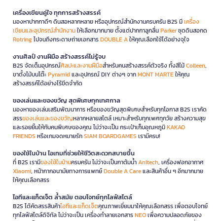
เครื่องเขียนคู่ใจ ทุกการสร้างสรรค์
มองหาปากกาดีๆ ดินสอหลากหลาย หรืออุปกรณ์สำนักงานครบครัน B2S มี
เครื่อง
เขียนและอุปกรณ์สำนักงาน
ให้เลือกมากมาย ตั้งแต่ปากกาลูกลื่น
Parker
ชุดดินสอกด
Rotring
ไปจนถึงกระดาษถ่ายเอกสาร
DOUBLE A
ให้คุณเลือกใช้ได้อย่างจุใจ
งานศิลป์ งานฝีมือ สร้างสรรค์ไม่รู้จบ
B2S จัดเต็มอุปกรณ์
ศิลปะและงานฝีมือ
สำหรับคนสร้างสรรค์ตัวจริง ทั้งสีไม้
Colleen
,
ขาตั้งไม้บนโต๊ะ
Pyramid
และอุปกรณ์ DIY ต่างๆ จาก
MONT MARTE
ให้คุณ
สร้างสรรค์ได้อย่างไร้ขีดจำกัด
ของเล่นและของขวัญ สุดพิเศษทุกเทศกาล
มองหาของเล่นเสริมพัฒนาการ หรือของขวัญสุดพิเศษสำหรับทุกโอกาส B2S เราคัด
สรร
ของเล่นและของขวัญ
หลากหลายสไตล์ เหมาะสำหรับทุกเพศทุกวัย สร้างความสุข
และรอยยิ้มให้กับคนพิเศษของคุณ ไม่ว่าจะเป็น กระเป๋าเก็บอุณหภูมิ
KAKAO
FRIENDS
หรือเกมจดหมายรัก
SIAM BOARDGAMES
เรามีครบ!
ของใช้ในบ้าน ไอเทมที่ช่วยให้ชีวิตสะดวกสบายขึ้น
ที่ B2S เรามี
ของใช้ในบ้าน
ครบครัน ไม่ว่าจะเป็นกาต้มน้ำ
Anitech
, เครื่องฟอกอากาศ
Xiaomi
, หน้ากากอนามัยทางการแพทย์
Double A Care
และสินค้าอื่น ๆ อีกมากมาย
ให้คุณเลือกสรร
ไอทีและแก็ดเจ็ต ล้ำสมัย ตอบโจทย์ทุกไลฟ์สไตล์
B2S ได้คัดสรรสินค้า
ไอทีและแก็ดเจ็ต
คุณภาพเยี่ยมมาให้คุณเลือกสรร เพื่อตอบโจทย์
ทุกไลฟ์สไตล์ดิจิทัล ไม่ว่าจะเป็น เครื่องทำลายเอกสาร
NEO
เพื่อความปลอดภัยของ