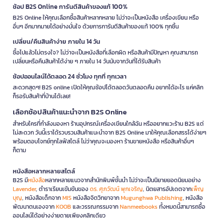
ช้อป B2S Online การันตีสินค้าของแท้ 100%
B2S Online ให้คุณเลือกซื้อสินค้าหลากหลาย ไม่ว่าจะเป็นหนังสือ เครื่องเขียน หรือ
อื่นๆ อีกมากมายได้อย่างมั่นใจ ด้วยการการันตีสินค้าของแท้ 100% ทุกชิ้น
เปลี่ยน/คืนสินค้าง่าย ภายใน 14 วัน
ซื้อไปแล้วไม่ตรงใจ? ไม่ว่าจะเป็นหนังสือที่เลือกผิด หรือสินค้ามีปัญหา คุณสามารถ
เปลี่ยนหรือคืนสินค้าได้ง่าย ๆ ภายใน 14 วันนับจากวันที่ได้รับสินค้า
ช้อปออนไลน์ได้ตลอด 24 ชั่วโมง ทุกที่ ทุกเวลา
สะดวกสุดๆ! B2S online เปิดให้คุณช้อปได้ตลอดวันตลอดคืน อยากได้อะไร แค่คลิก
ก็รอรับสินค้าที่บ้านได้เลย!
เลือกช้อปสินค้าแนะนำจาก B2S Online
สำหรับใครที่กำลังมองหา ร้านอุปกรณ์เครื่องเขียนใกล้ฉัน หรืออยากแวะร้าน B2S แต่
ไม่สะดวก วันนี้เราได้รวบรวมสินค้าแนะนำจาก B2S Online มาให้คุณเลือกสรรได้ง่ายๆ
พร้อมตอบโจทย์ทุกไลฟ์สไตล์ ไม่ว่าคุณจะมองหา ร้านขายหนังสือ หรือสินค้าอื่นๆ
ก็ตาม
หนังสือหลากหลายสไตล์
B2S มี
หนังสือ
หลากหลายแนวจากสำนักพิมพ์ชั้นนำ ไม่ว่าจะเป็นนิยายยอดนิยมอย่าง
Lavender
, ตำราเรียนเข้มข้นของ
ดร. ศุภวัฒน์ พุกเจริญ
, นิตยสารอัปเดตจาก
เพ็ญ
บุญ
, หนังสือเด็กจาก
MIS
หนังสือจิตวิทยาจาก
Mugunghwa Publishing
, หนังสือ
พัฒนาตนเองจาก
KOOB
และวรรณกรรมจาก
Nanmeebooks
ทั้งหมดนี้สามารถซื้อ
ออนไลน์ได้อย่างง่ายดายเพียงคลิกเดียว