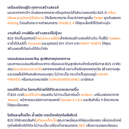
เครื่องเขียนคู่ใจ ทุกการสร้างสรรค์
มองหาปากกาดีๆ ดินสอหลากหลาย หรืออุปกรณ์สำนักงานครบครัน B2S มี
เครื่อง
เขียนและอุปกรณ์สำนักงาน
ให้เลือกมากมาย ตั้งแต่ปากกาลูกลื่น
Parker
ชุดดินสอกด
Rotring
ไปจนถึงกระดาษถ่ายเอกสาร
DOUBLE A
ให้คุณเลือกใช้ได้อย่างจุใจ
งานศิลป์ งานฝีมือ สร้างสรรค์ไม่รู้จบ
B2S จัดเต็มอุปกรณ์
ศิลปะและงานฝีมือ
สำหรับคนสร้างสรรค์ตัวจริง ทั้งสีไม้
Colleen
,
ขาตั้งไม้บนโต๊ะ
Pyramid
และอุปกรณ์ DIY ต่างๆ จาก
MONT MARTE
ให้คุณ
สร้างสรรค์ได้อย่างไร้ขีดจำกัด
ของเล่นและของขวัญ สุดพิเศษทุกเทศกาล
มองหาของเล่นเสริมพัฒนาการ หรือของขวัญสุดพิเศษสำหรับทุกโอกาส B2S เราคัด
สรร
ของเล่นและของขวัญ
หลากหลายสไตล์ เหมาะสำหรับทุกเพศทุกวัย สร้างความสุข
และรอยยิ้มให้กับคนพิเศษของคุณ ไม่ว่าจะเป็น กระเป๋าเก็บอุณหภูมิ
KAKAO
FRIENDS
หรือเกมจดหมายรัก
SIAM BOARDGAMES
เรามีครบ!
ของใช้ในบ้าน ไอเทมที่ช่วยให้ชีวิตสะดวกสบายขึ้น
ที่ B2S เรามี
ของใช้ในบ้าน
ครบครัน ไม่ว่าจะเป็นกาต้มน้ำ
Anitech
, เครื่องฟอกอากาศ
Xiaomi
, หน้ากากอนามัยทางการแพทย์
Double A Care
และสินค้าอื่น ๆ อีกมากมาย
ให้คุณเลือกสรร
ไอทีและแก็ดเจ็ต ล้ำสมัย ตอบโจทย์ทุกไลฟ์สไตล์
B2S ได้คัดสรรสินค้า
ไอทีและแก็ดเจ็ต
คุณภาพเยี่ยมมาให้คุณเลือกสรร เพื่อตอบโจทย์
ทุกไลฟ์สไตล์ดิจิทัล ไม่ว่าจะเป็น เครื่องทำลายเอกสาร
NEO
เพื่อความปลอดภัยของ