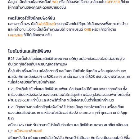
ข้อมูล, เอ็กซ์เทอนัลฮาร์ดดิสก์
WD
, หรือ คีย์บอร์ดไร้สายเมาส์คอมโบ
GEEZER
ที่ช่วย
ให้การทำงานของคุณสะดวกสบายยิ่งขึ้น
เฟอร์นิเจอร์ดีไซน์ครบฟังก์ชั่น
นอกจากนี้ B2S ยังมี
เฟอร์นิเจอร์
ครบทุกฟังก์ชันให้คุณได้เลือกสรรเพื่อตกแต่งบ้าน
และที่ทำงาน ไม่ว่าจะเป็นโต๊ะทำงานพับได้ จากแบรนด์
ONE
หรือ เก้าอี้ทำงาน
Furradec
ก็มีให้เลือกครบครัน
โปรโมชั่นและสิทธิพิเศษ
B2S จัดเต็มโปรโมชั่นและสิทธิพิเศษมากมายให้คุณเลือกช้อปออนไลน์ได้อย่างจุใจ
อัปเดตทุกเดือนกับแคมเปญลดราคาแรง
ทั้งสินค้าเครื่องเขียน หนังสือขายดี และไอเทมไลฟ์สไตล์สุดชิค พร้อมคูปองส่วนลด
และดีลพิเศษเมื่อช้อปผ่าน B2S.co.th เท่านั้น นอกจากนี้ B2S ยังใจดีส่งฟรีทั่วประเทศ
*เมื่อสั่งครบขั้นต่ำที่บริษัทกำหนด
B2S จัดเต็มโปรโมชั่นและสิทธิพิเศษเพียบ ช้อปออนไลน์ได้เลย! ลดแรงทุกเดือน ทั้ง
เครื่องเขียน หนังสือดัง ของไอเทมไลฟ์สไตล์สุดชิค พร้อมคูปองส่วนลดพิเศษเมื่อซื้อ
ผ่าน B2S.co.th เท่านั้น และส่งฟรีทั่วไทย *เมื่อสั่งครบขั้นต่ำที่บริษัทกำหนด
B2S มีทุกอย่างตอบโจทย์ทุกไลฟ์สไตล์ ไม่ว่าจะเป็นอุปกรณ์อ่านเขียน เครื่องเขียน
ของเล่นเสริมพัฒนาการ หรือเฟอร์นิเจอร์ ช้อปง่าย สะดวก ทุกที่ ทุกเวลา แค่มี App
B2S
สมัคร B2S Club รับข่าวสารโปรโมชั่นก่อนใคร และสิทธิพิเศษเฉพาะสมาชิก! คลิกเลย
สมัครสมาชิกเลย!
👉
#ร้านหนังสือ #ร้านขายหนังสือ ใกล้ฉัน #กระเป๋าใส่ดินสอ #เครื่องเขียนออนไลน์ #ซื้อ