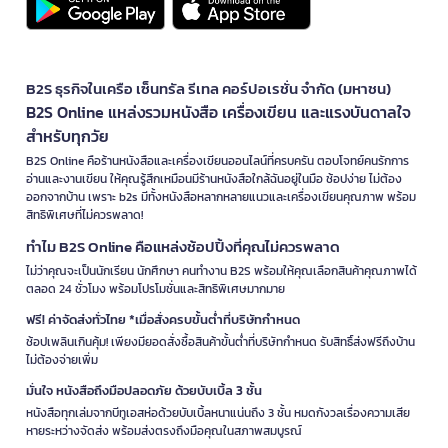
B2S ธุรกิจในเครือ เซ็นทรัล รีเทล คอร์ปอเรชั่น จำกัด (มหาชน)
B2S Online แหล่งรวมหนังสือ เครื่องเขียน และแรงบันดาลใจ
สำหรับทุกวัย
B2S Online คือร้านหนังสือและเครื่องเขียนออนไลน์ที่ครบครัน ตอบโจทย์คนรักการ
อ่านและงานเขียน ให้คุณรู้สึกเหมือนมีร้านหนังสือใกล้ฉันอยู่ในมือ ช้อปง่าย ไม่ต้อง
ออกจากบ้าน เพราะ b2s มีทั้งหนังสือหลากหลายแนวและเครื่องเขียนคุณภาพ พร้อม
สิทธิพิเศษที่ไม่ควรพลาด!
ทำไม B2S Online คือแหล่งช้อปปิ้งที่คุณไม่ควรพลาด
ไม่ว่าคุณจะเป็นนักเรียน นักศึกษา คนทำงาน B2S พร้อมให้คุณเลือกสินค้าคุณภาพได้
ตลอด 24 ชั่วโมง พร้อมโปรโมชั่นและสิทธิพิเศษมากมาย
ฟรี! ค่าจัดส่งทั่วไทย *เมื่อสั่งครบขั้นต่ำที่บริษัทกำหนด
ช้อปเพลินเกินคุ้ม! เพียงมียอดสั่งซื้อสินค้าขั้นต่ำที่บริษัทกำหนด รับสิทธิ์ส่งฟรีถึงบ้าน
ไม่ต้องจ่ายเพิ่ม
มั่นใจ หนังสือถึงมือปลอดภัย ด้วยบับเบิ้ล 3 ชั้น
หนังสือทุกเล่มจากบีทูเอสห่อด้วยบับเบิ้ลหนาแน่นถึง 3 ชั้น หมดกังวลเรื่องความเสีย
หายระหว่างจัดส่ง พร้อมส่งตรงถึงมือคุณในสภาพสมบูรณ์