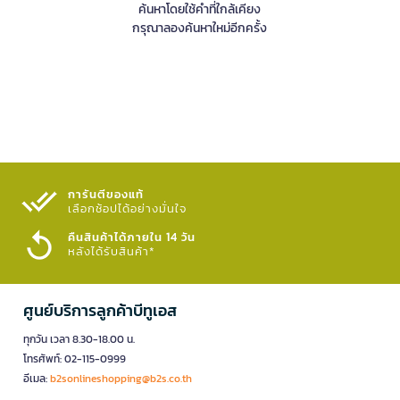
ค้นหาโดยใช้คำที่ใกล้เคียง
กรุณาลองค้นหาใหม่อีกครั้ง
การันตีของแท้
เลือกช้อปได้อย่างมั่นใจ​
คืนสินค้าได้ภายใน 14 วัน
หลังได้รับสินค้า*
ศูนย์บริการลูกค้าบีทูเอส
ทุกวัน เวลา 8.30-18.00 น.
โทรศัพท์: 02-115-0999
อีเมล:
b2sonlineshopping@b2s.co.th