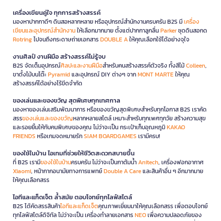
เครื่องเขียนคู่ใจ ทุกการสร้างสรรค์
มองหาปากกาดีๆ ดินสอหลากหลาย หรืออุปกรณ์สำนักงานครบครัน B2S มี
เครื่อง
เขียนและอุปกรณ์สำนักงาน
ให้เลือกมากมาย ตั้งแต่ปากกาลูกลื่น
Parker
ชุดดินสอกด
Rotring
ไปจนถึงกระดาษถ่ายเอกสาร
DOUBLE A
ให้คุณเลือกใช้ได้อย่างจุใจ
งานศิลป์ งานฝีมือ สร้างสรรค์ไม่รู้จบ
B2S จัดเต็มอุปกรณ์
ศิลปะและงานฝีมือ
สำหรับคนสร้างสรรค์ตัวจริง ทั้งสีไม้
Colleen
,
ขาตั้งไม้บนโต๊ะ
Pyramid
และอุปกรณ์ DIY ต่างๆ จาก
MONT MARTE
ให้คุณ
สร้างสรรค์ได้อย่างไร้ขีดจำกัด
ของเล่นและของขวัญ สุดพิเศษทุกเทศกาล
มองหาของเล่นเสริมพัฒนาการ หรือของขวัญสุดพิเศษสำหรับทุกโอกาส B2S เราคัด
สรร
ของเล่นและของขวัญ
หลากหลายสไตล์ เหมาะสำหรับทุกเพศทุกวัย สร้างความสุข
และรอยยิ้มให้กับคนพิเศษของคุณ ไม่ว่าจะเป็น กระเป๋าเก็บอุณหภูมิ
KAKAO
FRIENDS
หรือเกมจดหมายรัก
SIAM BOARDGAMES
เรามีครบ!
ของใช้ในบ้าน ไอเทมที่ช่วยให้ชีวิตสะดวกสบายขึ้น
ที่ B2S เรามี
ของใช้ในบ้าน
ครบครัน ไม่ว่าจะเป็นกาต้มน้ำ
Anitech
, เครื่องฟอกอากาศ
Xiaomi
, หน้ากากอนามัยทางการแพทย์
Double A Care
และสินค้าอื่น ๆ อีกมากมาย
ให้คุณเลือกสรร
ไอทีและแก็ดเจ็ต ล้ำสมัย ตอบโจทย์ทุกไลฟ์สไตล์
B2S ได้คัดสรรสินค้า
ไอทีและแก็ดเจ็ต
คุณภาพเยี่ยมมาให้คุณเลือกสรร เพื่อตอบโจทย์
ทุกไลฟ์สไตล์ดิจิทัล ไม่ว่าจะเป็น เครื่องทำลายเอกสาร
NEO
เพื่อความปลอดภัยของ