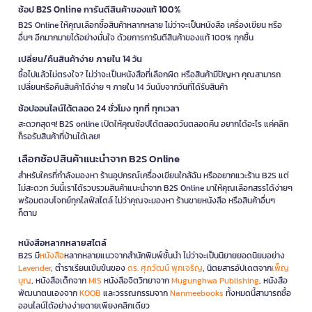
ช้อป B2S Online การันตีสินค้าของแท้ 100%
B2S Online ให้คุณเลือกซื้อสินค้าหลากหลาย ไม่ว่าจะเป็นหนังสือ เครื่องเขียน หรือ
อื่นๆ อีกมากมายได้อย่างมั่นใจ ด้วยการการันตีสินค้าของแท้ 100% ทุกชิ้น
เปลี่ยน/คืนสินค้าง่าย ภายใน 14 วัน
ซื้อไปแล้วไม่ตรงใจ? ไม่ว่าจะเป็นหนังสือที่เลือกผิด หรือสินค้ามีปัญหา คุณสามารถ
เปลี่ยนหรือคืนสินค้าได้ง่าย ๆ ภายใน 14 วันนับจากวันที่ได้รับสินค้า
ช้อปออนไลน์ได้ตลอด 24 ชั่วโมง ทุกที่ ทุกเวลา
สะดวกสุดๆ! B2S online เปิดให้คุณช้อปได้ตลอดวันตลอดคืน อยากได้อะไร แค่คลิก
ก็รอรับสินค้าที่บ้านได้เลย!
เลือกช้อปสินค้าแนะนำจาก B2S Online
สำหรับใครที่กำลังมองหา ร้านอุปกรณ์เครื่องเขียนใกล้ฉัน หรืออยากแวะร้าน B2S แต่
ไม่สะดวก วันนี้เราได้รวบรวมสินค้าแนะนำจาก B2S Online มาให้คุณเลือกสรรได้ง่ายๆ
พร้อมตอบโจทย์ทุกไลฟ์สไตล์ ไม่ว่าคุณจะมองหา ร้านขายหนังสือ หรือสินค้าอื่นๆ
ก็ตาม
หนังสือหลากหลายสไตล์
B2S มี
หนังสือ
หลากหลายแนวจากสำนักพิมพ์ชั้นนำ ไม่ว่าจะเป็นนิยายยอดนิยมอย่าง
Lavender
, ตำราเรียนเข้มข้นของ
ดร. ศุภวัฒน์ พุกเจริญ
, นิตยสารอัปเดตจาก
เพ็ญ
บุญ
, หนังสือเด็กจาก
MIS
หนังสือจิตวิทยาจาก
Mugunghwa Publishing
, หนังสือ
พัฒนาตนเองจาก
KOOB
และวรรณกรรมจาก
Nanmeebooks
ทั้งหมดนี้สามารถซื้อ
ออนไลน์ได้อย่างง่ายดายเพียงคลิกเดียว