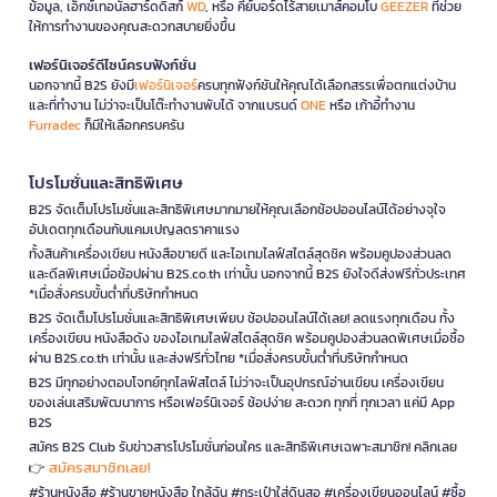
ข้อมูล, เอ็กซ์เทอนัลฮาร์ดดิสก์
WD
, หรือ คีย์บอร์ดไร้สายเมาส์คอมโบ
GEEZER
ที่ช่วย
ให้การทำงานของคุณสะดวกสบายยิ่งขึ้น
เฟอร์นิเจอร์ดีไซน์ครบฟังก์ชั่น
นอกจากนี้ B2S ยังมี
เฟอร์นิเจอร์
ครบทุกฟังก์ชันให้คุณได้เลือกสรรเพื่อตกแต่งบ้าน
และที่ทำงาน ไม่ว่าจะเป็นโต๊ะทำงานพับได้ จากแบรนด์
ONE
หรือ เก้าอี้ทำงาน
Furradec
ก็มีให้เลือกครบครัน
โปรโมชั่นและสิทธิพิเศษ
B2S จัดเต็มโปรโมชั่นและสิทธิพิเศษมากมายให้คุณเลือกช้อปออนไลน์ได้อย่างจุใจ
อัปเดตทุกเดือนกับแคมเปญลดราคาแรง
ทั้งสินค้าเครื่องเขียน หนังสือขายดี และไอเทมไลฟ์สไตล์สุดชิค พร้อมคูปองส่วนลด
และดีลพิเศษเมื่อช้อปผ่าน B2S.co.th เท่านั้น นอกจากนี้ B2S ยังใจดีส่งฟรีทั่วประเทศ
*เมื่อสั่งครบขั้นต่ำที่บริษัทกำหนด
B2S จัดเต็มโปรโมชั่นและสิทธิพิเศษเพียบ ช้อปออนไลน์ได้เลย! ลดแรงทุกเดือน ทั้ง
เครื่องเขียน หนังสือดัง ของไอเทมไลฟ์สไตล์สุดชิค พร้อมคูปองส่วนลดพิเศษเมื่อซื้อ
ผ่าน B2S.co.th เท่านั้น และส่งฟรีทั่วไทย *เมื่อสั่งครบขั้นต่ำที่บริษัทกำหนด
B2S มีทุกอย่างตอบโจทย์ทุกไลฟ์สไตล์ ไม่ว่าจะเป็นอุปกรณ์อ่านเขียน เครื่องเขียน
ของเล่นเสริมพัฒนาการ หรือเฟอร์นิเจอร์ ช้อปง่าย สะดวก ทุกที่ ทุกเวลา แค่มี App
B2S
สมัคร B2S Club รับข่าวสารโปรโมชั่นก่อนใคร และสิทธิพิเศษเฉพาะสมาชิก! คลิกเลย
สมัครสมาชิกเลย!
👉
#ร้านหนังสือ #ร้านขายหนังสือ ใกล้ฉัน #กระเป๋าใส่ดินสอ #เครื่องเขียนออนไลน์ #ซื้อ