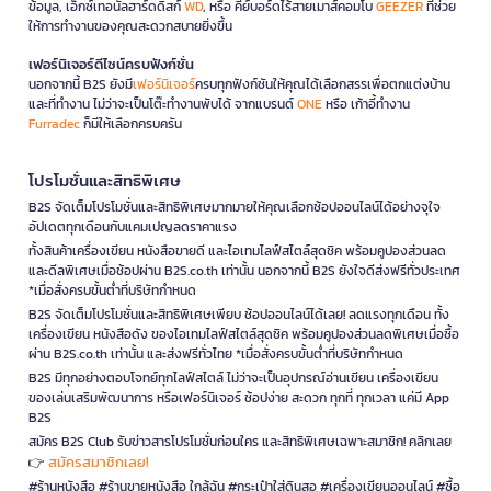
ข้อมูล, เอ็กซ์เทอนัลฮาร์ดดิสก์
WD
, หรือ คีย์บอร์ดไร้สายเมาส์คอมโบ
GEEZER
ที่ช่วย
ให้การทำงานของคุณสะดวกสบายยิ่งขึ้น
เฟอร์นิเจอร์ดีไซน์ครบฟังก์ชั่น
นอกจากนี้ B2S ยังมี
เฟอร์นิเจอร์
ครบทุกฟังก์ชันให้คุณได้เลือกสรรเพื่อตกแต่งบ้าน
และที่ทำงาน ไม่ว่าจะเป็นโต๊ะทำงานพับได้ จากแบรนด์
ONE
หรือ เก้าอี้ทำงาน
Furradec
ก็มีให้เลือกครบครัน
โปรโมชั่นและสิทธิพิเศษ
B2S จัดเต็มโปรโมชั่นและสิทธิพิเศษมากมายให้คุณเลือกช้อปออนไลน์ได้อย่างจุใจ
อัปเดตทุกเดือนกับแคมเปญลดราคาแรง
ทั้งสินค้าเครื่องเขียน หนังสือขายดี และไอเทมไลฟ์สไตล์สุดชิค พร้อมคูปองส่วนลด
และดีลพิเศษเมื่อช้อปผ่าน B2S.co.th เท่านั้น นอกจากนี้ B2S ยังใจดีส่งฟรีทั่วประเทศ
*เมื่อสั่งครบขั้นต่ำที่บริษัทกำหนด
B2S จัดเต็มโปรโมชั่นและสิทธิพิเศษเพียบ ช้อปออนไลน์ได้เลย! ลดแรงทุกเดือน ทั้ง
เครื่องเขียน หนังสือดัง ของไอเทมไลฟ์สไตล์สุดชิค พร้อมคูปองส่วนลดพิเศษเมื่อซื้อ
ผ่าน B2S.co.th เท่านั้น และส่งฟรีทั่วไทย *เมื่อสั่งครบขั้นต่ำที่บริษัทกำหนด
B2S มีทุกอย่างตอบโจทย์ทุกไลฟ์สไตล์ ไม่ว่าจะเป็นอุปกรณ์อ่านเขียน เครื่องเขียน
ของเล่นเสริมพัฒนาการ หรือเฟอร์นิเจอร์ ช้อปง่าย สะดวก ทุกที่ ทุกเวลา แค่มี App
B2S
สมัคร B2S Club รับข่าวสารโปรโมชั่นก่อนใคร และสิทธิพิเศษเฉพาะสมาชิก! คลิกเลย
สมัครสมาชิกเลย!
👉
#ร้านหนังสือ #ร้านขายหนังสือ ใกล้ฉัน #กระเป๋าใส่ดินสอ #เครื่องเขียนออนไลน์ #ซื้อ