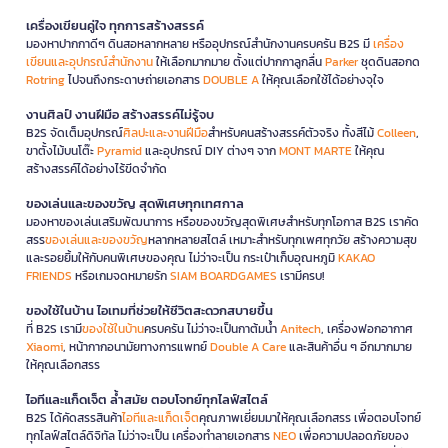
เครื่องเขียนคู่ใจ ทุกการสร้างสรรค์
มองหาปากกาดีๆ ดินสอหลากหลาย หรืออุปกรณ์สำนักงานครบครัน B2S มี
เครื่อง
เขียนและอุปกรณ์สำนักงาน
ให้เลือกมากมาย ตั้งแต่ปากกาลูกลื่น
Parker
ชุดดินสอกด
Rotring
ไปจนถึงกระดาษถ่ายเอกสาร
DOUBLE A
ให้คุณเลือกใช้ได้อย่างจุใจ
งานศิลป์ งานฝีมือ สร้างสรรค์ไม่รู้จบ
B2S จัดเต็มอุปกรณ์
ศิลปะและงานฝีมือ
สำหรับคนสร้างสรรค์ตัวจริง ทั้งสีไม้
Colleen
,
ขาตั้งไม้บนโต๊ะ
Pyramid
และอุปกรณ์ DIY ต่างๆ จาก
MONT MARTE
ให้คุณ
สร้างสรรค์ได้อย่างไร้ขีดจำกัด
ของเล่นและของขวัญ สุดพิเศษทุกเทศกาล
มองหาของเล่นเสริมพัฒนาการ หรือของขวัญสุดพิเศษสำหรับทุกโอกาส B2S เราคัด
สรร
ของเล่นและของขวัญ
หลากหลายสไตล์ เหมาะสำหรับทุกเพศทุกวัย สร้างความสุข
และรอยยิ้มให้กับคนพิเศษของคุณ ไม่ว่าจะเป็น กระเป๋าเก็บอุณหภูมิ
KAKAO
FRIENDS
หรือเกมจดหมายรัก
SIAM BOARDGAMES
เรามีครบ!
ของใช้ในบ้าน ไอเทมที่ช่วยให้ชีวิตสะดวกสบายขึ้น
ที่ B2S เรามี
ของใช้ในบ้าน
ครบครัน ไม่ว่าจะเป็นกาต้มน้ำ
Anitech
, เครื่องฟอกอากาศ
Xiaomi
, หน้ากากอนามัยทางการแพทย์
Double A Care
และสินค้าอื่น ๆ อีกมากมาย
ให้คุณเลือกสรร
ไอทีและแก็ดเจ็ต ล้ำสมัย ตอบโจทย์ทุกไลฟ์สไตล์
B2S ได้คัดสรรสินค้า
ไอทีและแก็ดเจ็ต
คุณภาพเยี่ยมมาให้คุณเลือกสรร เพื่อตอบโจทย์
ทุกไลฟ์สไตล์ดิจิทัล ไม่ว่าจะเป็น เครื่องทำลายเอกสาร
NEO
เพื่อความปลอดภัยของ