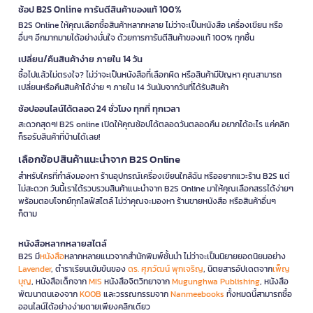
ช้อป B2S Online การันตีสินค้าของแท้ 100%
B2S Online ให้คุณเลือกซื้อสินค้าหลากหลาย ไม่ว่าจะเป็นหนังสือ เครื่องเขียน หรือ
อื่นๆ อีกมากมายได้อย่างมั่นใจ ด้วยการการันตีสินค้าของแท้ 100% ทุกชิ้น
เปลี่ยน/คืนสินค้าง่าย ภายใน 14 วัน
ซื้อไปแล้วไม่ตรงใจ? ไม่ว่าจะเป็นหนังสือที่เลือกผิด หรือสินค้ามีปัญหา คุณสามารถ
เปลี่ยนหรือคืนสินค้าได้ง่าย ๆ ภายใน 14 วันนับจากวันที่ได้รับสินค้า
ช้อปออนไลน์ได้ตลอด 24 ชั่วโมง ทุกที่ ทุกเวลา
สะดวกสุดๆ! B2S online เปิดให้คุณช้อปได้ตลอดวันตลอดคืน อยากได้อะไร แค่คลิก
ก็รอรับสินค้าที่บ้านได้เลย!
เลือกช้อปสินค้าแนะนำจาก B2S Online
สำหรับใครที่กำลังมองหา ร้านอุปกรณ์เครื่องเขียนใกล้ฉัน หรืออยากแวะร้าน B2S แต่
ไม่สะดวก วันนี้เราได้รวบรวมสินค้าแนะนำจาก B2S Online มาให้คุณเลือกสรรได้ง่ายๆ
พร้อมตอบโจทย์ทุกไลฟ์สไตล์ ไม่ว่าคุณจะมองหา ร้านขายหนังสือ หรือสินค้าอื่นๆ
ก็ตาม
หนังสือหลากหลายสไตล์
B2S มี
หนังสือ
หลากหลายแนวจากสำนักพิมพ์ชั้นนำ ไม่ว่าจะเป็นนิยายยอดนิยมอย่าง
Lavender
, ตำราเรียนเข้มข้นของ
ดร. ศุภวัฒน์ พุกเจริญ
, นิตยสารอัปเดตจาก
เพ็ญ
บุญ
, หนังสือเด็กจาก
MIS
หนังสือจิตวิทยาจาก
Mugunghwa Publishing
, หนังสือ
พัฒนาตนเองจาก
KOOB
และวรรณกรรมจาก
Nanmeebooks
ทั้งหมดนี้สามารถซื้อ
ออนไลน์ได้อย่างง่ายดายเพียงคลิกเดียว