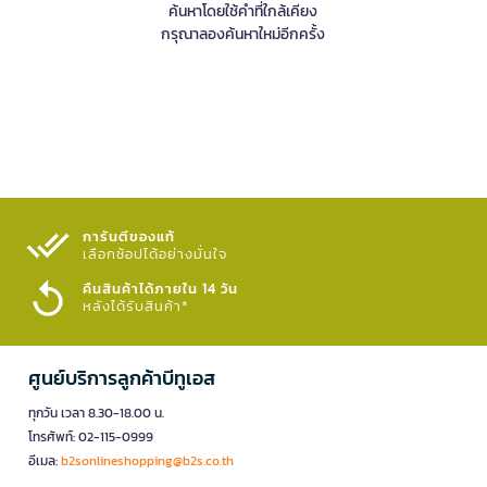
ค้นหาโดยใช้คำที่ใกล้เคียง
กรุณาลองค้นหาใหม่อีกครั้ง
การันตีของแท้
เลือกช้อปได้อย่างมั่นใจ​
คืนสินค้าได้ภายใน 14 วัน
หลังได้รับสินค้า*
ศูนย์บริการลูกค้าบีทูเอส
ทุกวัน เวลา 8.30-18.00 น.
โทรศัพท์: 02-115-0999
อีเมล:
b2sonlineshopping@b2s.co.th