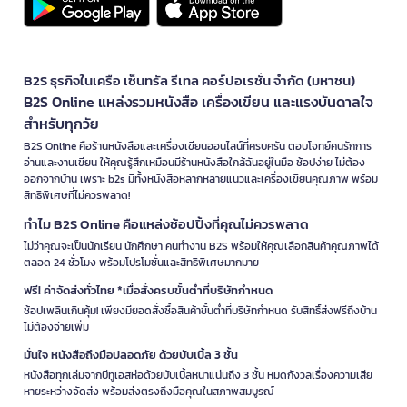
B2S ธุรกิจในเครือ เซ็นทรัล รีเทล คอร์ปอเรชั่น จำกัด (มหาชน)
B2S Online แหล่งรวมหนังสือ เครื่องเขียน และแรงบันดาลใจ
สำหรับทุกวัย
B2S Online คือร้านหนังสือและเครื่องเขียนออนไลน์ที่ครบครัน ตอบโจทย์คนรักการ
อ่านและงานเขียน ให้คุณรู้สึกเหมือนมีร้านหนังสือใกล้ฉันอยู่ในมือ ช้อปง่าย ไม่ต้อง
ออกจากบ้าน เพราะ b2s มีทั้งหนังสือหลากหลายแนวและเครื่องเขียนคุณภาพ พร้อม
สิทธิพิเศษที่ไม่ควรพลาด!
ทำไม B2S Online คือแหล่งช้อปปิ้งที่คุณไม่ควรพลาด
ไม่ว่าคุณจะเป็นนักเรียน นักศึกษา คนทำงาน B2S พร้อมให้คุณเลือกสินค้าคุณภาพได้
ตลอด 24 ชั่วโมง พร้อมโปรโมชั่นและสิทธิพิเศษมากมาย
ฟรี! ค่าจัดส่งทั่วไทย *เมื่อสั่งครบขั้นต่ำที่บริษัทกำหนด
ช้อปเพลินเกินคุ้ม! เพียงมียอดสั่งซื้อสินค้าขั้นต่ำที่บริษัทกำหนด รับสิทธิ์ส่งฟรีถึงบ้าน
ไม่ต้องจ่ายเพิ่ม
มั่นใจ หนังสือถึงมือปลอดภัย ด้วยบับเบิ้ล 3 ชั้น
หนังสือทุกเล่มจากบีทูเอสห่อด้วยบับเบิ้ลหนาแน่นถึง 3 ชั้น หมดกังวลเรื่องความเสีย
หายระหว่างจัดส่ง พร้อมส่งตรงถึงมือคุณในสภาพสมบูรณ์