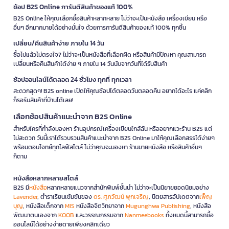
ช้อป B2S Online การันตีสินค้าของแท้ 100%
B2S Online ให้คุณเลือกซื้อสินค้าหลากหลาย ไม่ว่าจะเป็นหนังสือ เครื่องเขียน หรือ
อื่นๆ อีกมากมายได้อย่างมั่นใจ ด้วยการการันตีสินค้าของแท้ 100% ทุกชิ้น
เปลี่ยน/คืนสินค้าง่าย ภายใน 14 วัน
ซื้อไปแล้วไม่ตรงใจ? ไม่ว่าจะเป็นหนังสือที่เลือกผิด หรือสินค้ามีปัญหา คุณสามารถ
เปลี่ยนหรือคืนสินค้าได้ง่าย ๆ ภายใน 14 วันนับจากวันที่ได้รับสินค้า
ช้อปออนไลน์ได้ตลอด 24 ชั่วโมง ทุกที่ ทุกเวลา
สะดวกสุดๆ! B2S online เปิดให้คุณช้อปได้ตลอดวันตลอดคืน อยากได้อะไร แค่คลิก
ก็รอรับสินค้าที่บ้านได้เลย!
เลือกช้อปสินค้าแนะนำจาก B2S Online
สำหรับใครที่กำลังมองหา ร้านอุปกรณ์เครื่องเขียนใกล้ฉัน หรืออยากแวะร้าน B2S แต่
ไม่สะดวก วันนี้เราได้รวบรวมสินค้าแนะนำจาก B2S Online มาให้คุณเลือกสรรได้ง่ายๆ
พร้อมตอบโจทย์ทุกไลฟ์สไตล์ ไม่ว่าคุณจะมองหา ร้านขายหนังสือ หรือสินค้าอื่นๆ
ก็ตาม
หนังสือหลากหลายสไตล์
B2S มี
หนังสือ
หลากหลายแนวจากสำนักพิมพ์ชั้นนำ ไม่ว่าจะเป็นนิยายยอดนิยมอย่าง
Lavender
, ตำราเรียนเข้มข้นของ
ดร. ศุภวัฒน์ พุกเจริญ
, นิตยสารอัปเดตจาก
เพ็ญ
บุญ
, หนังสือเด็กจาก
MIS
หนังสือจิตวิทยาจาก
Mugunghwa Publishing
, หนังสือ
พัฒนาตนเองจาก
KOOB
และวรรณกรรมจาก
Nanmeebooks
ทั้งหมดนี้สามารถซื้อ
ออนไลน์ได้อย่างง่ายดายเพียงคลิกเดียว