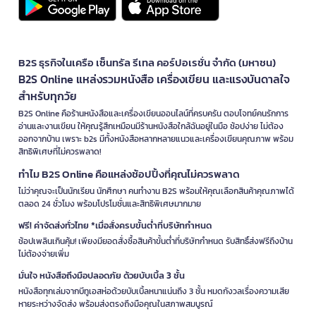
B2S ธุรกิจในเครือ เซ็นทรัล รีเทล คอร์ปอเรชั่น จำกัด (มหาชน)
B2S Online แหล่งรวมหนังสือ เครื่องเขียน และแรงบันดาลใจ
สำหรับทุกวัย
B2S Online คือร้านหนังสือและเครื่องเขียนออนไลน์ที่ครบครัน ตอบโจทย์คนรักการ
อ่านและงานเขียน ให้คุณรู้สึกเหมือนมีร้านหนังสือใกล้ฉันอยู่ในมือ ช้อปง่าย ไม่ต้อง
ออกจากบ้าน เพราะ b2s มีทั้งหนังสือหลากหลายแนวและเครื่องเขียนคุณภาพ พร้อม
สิทธิพิเศษที่ไม่ควรพลาด!
ทำไม B2S Online คือแหล่งช้อปปิ้งที่คุณไม่ควรพลาด
ไม่ว่าคุณจะเป็นนักเรียน นักศึกษา คนทำงาน B2S พร้อมให้คุณเลือกสินค้าคุณภาพได้
ตลอด 24 ชั่วโมง พร้อมโปรโมชั่นและสิทธิพิเศษมากมาย
ฟรี! ค่าจัดส่งทั่วไทย *เมื่อสั่งครบขั้นต่ำที่บริษัทกำหนด
ช้อปเพลินเกินคุ้ม! เพียงมียอดสั่งซื้อสินค้าขั้นต่ำที่บริษัทกำหนด รับสิทธิ์ส่งฟรีถึงบ้าน
ไม่ต้องจ่ายเพิ่ม
มั่นใจ หนังสือถึงมือปลอดภัย ด้วยบับเบิ้ล 3 ชั้น
หนังสือทุกเล่มจากบีทูเอสห่อด้วยบับเบิ้ลหนาแน่นถึง 3 ชั้น หมดกังวลเรื่องความเสีย
หายระหว่างจัดส่ง พร้อมส่งตรงถึงมือคุณในสภาพสมบูรณ์