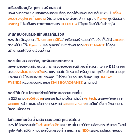
เครื่องเขียนคู่ใจ ทุกการสร้างสรรค์
มองหาปากกาดีๆ ดินสอหลากหลาย หรืออุปกรณ์สำนักงานครบครัน B2S มี
เครื่อง
เขียนและอุปกรณ์สำนักงาน
ให้เลือกมากมาย ตั้งแต่ปากกาลูกลื่น
Parker
ชุดดินสอกด
Rotring
ไปจนถึงกระดาษถ่ายเอกสาร
DOUBLE A
ให้คุณเลือกใช้ได้อย่างจุใจ
งานศิลป์ งานฝีมือ สร้างสรรค์ไม่รู้จบ
B2S จัดเต็มอุปกรณ์
ศิลปะและงานฝีมือ
สำหรับคนสร้างสรรค์ตัวจริง ทั้งสีไม้
Colleen
,
ขาตั้งไม้บนโต๊ะ
Pyramid
และอุปกรณ์ DIY ต่างๆ จาก
MONT MARTE
ให้คุณ
สร้างสรรค์ได้อย่างไร้ขีดจำกัด
ของเล่นและของขวัญ สุดพิเศษทุกเทศกาล
มองหาของเล่นเสริมพัฒนาการ หรือของขวัญสุดพิเศษสำหรับทุกโอกาส B2S เราคัด
สรร
ของเล่นและของขวัญ
หลากหลายสไตล์ เหมาะสำหรับทุกเพศทุกวัย สร้างความสุข
และรอยยิ้มให้กับคนพิเศษของคุณ ไม่ว่าจะเป็น กระเป๋าเก็บอุณหภูมิ
KAKAO
FRIENDS
หรือเกมจดหมายรัก
SIAM BOARDGAMES
เรามีครบ!
ของใช้ในบ้าน ไอเทมที่ช่วยให้ชีวิตสะดวกสบายขึ้น
ที่ B2S เรามี
ของใช้ในบ้าน
ครบครัน ไม่ว่าจะเป็นกาต้มน้ำ
Anitech
, เครื่องฟอกอากาศ
Xiaomi
, หน้ากากอนามัยทางการแพทย์
Double A Care
และสินค้าอื่น ๆ อีกมากมาย
ให้คุณเลือกสรร
ไอทีและแก็ดเจ็ต ล้ำสมัย ตอบโจทย์ทุกไลฟ์สไตล์
B2S ได้คัดสรรสินค้า
ไอทีและแก็ดเจ็ต
คุณภาพเยี่ยมมาให้คุณเลือกสรร เพื่อตอบโจทย์
ทุกไลฟ์สไตล์ดิจิทัล ไม่ว่าจะเป็น เครื่องทำลายเอกสาร
NEO
เพื่อความปลอดภัยของ