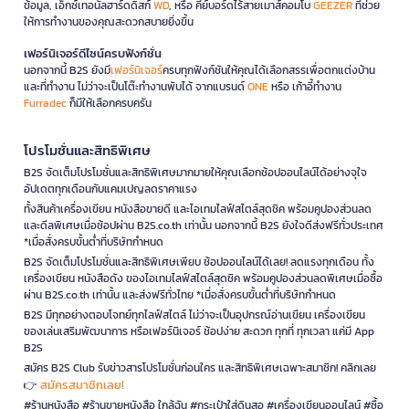
ข้อมูล, เอ็กซ์เทอนัลฮาร์ดดิสก์
WD
, หรือ คีย์บอร์ดไร้สายเมาส์คอมโบ
GEEZER
ที่ช่วย
ให้การทำงานของคุณสะดวกสบายยิ่งขึ้น
เฟอร์นิเจอร์ดีไซน์ครบฟังก์ชั่น
นอกจากนี้ B2S ยังมี
เฟอร์นิเจอร์
ครบทุกฟังก์ชันให้คุณได้เลือกสรรเพื่อตกแต่งบ้าน
และที่ทำงาน ไม่ว่าจะเป็นโต๊ะทำงานพับได้ จากแบรนด์
ONE
หรือ เก้าอี้ทำงาน
Furradec
ก็มีให้เลือกครบครัน
โปรโมชั่นและสิทธิพิเศษ
B2S จัดเต็มโปรโมชั่นและสิทธิพิเศษมากมายให้คุณเลือกช้อปออนไลน์ได้อย่างจุใจ
อัปเดตทุกเดือนกับแคมเปญลดราคาแรง
ทั้งสินค้าเครื่องเขียน หนังสือขายดี และไอเทมไลฟ์สไตล์สุดชิค พร้อมคูปองส่วนลด
และดีลพิเศษเมื่อช้อปผ่าน B2S.co.th เท่านั้น นอกจากนี้ B2S ยังใจดีส่งฟรีทั่วประเทศ
*เมื่อสั่งครบขั้นต่ำที่บริษัทกำหนด
B2S จัดเต็มโปรโมชั่นและสิทธิพิเศษเพียบ ช้อปออนไลน์ได้เลย! ลดแรงทุกเดือน ทั้ง
เครื่องเขียน หนังสือดัง ของไอเทมไลฟ์สไตล์สุดชิค พร้อมคูปองส่วนลดพิเศษเมื่อซื้อ
ผ่าน B2S.co.th เท่านั้น และส่งฟรีทั่วไทย *เมื่อสั่งครบขั้นต่ำที่บริษัทกำหนด
B2S มีทุกอย่างตอบโจทย์ทุกไลฟ์สไตล์ ไม่ว่าจะเป็นอุปกรณ์อ่านเขียน เครื่องเขียน
ของเล่นเสริมพัฒนาการ หรือเฟอร์นิเจอร์ ช้อปง่าย สะดวก ทุกที่ ทุกเวลา แค่มี App
B2S
สมัคร B2S Club รับข่าวสารโปรโมชั่นก่อนใคร และสิทธิพิเศษเฉพาะสมาชิก! คลิกเลย
สมัครสมาชิกเลย!
👉
#ร้านหนังสือ #ร้านขายหนังสือ ใกล้ฉัน #กระเป๋าใส่ดินสอ #เครื่องเขียนออนไลน์ #ซื้อ