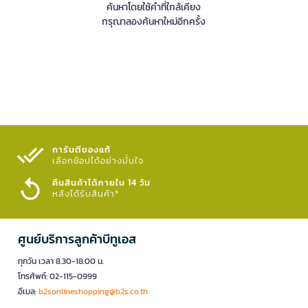
ค้นหาโดยใช้คำที่ใกล้เคียง
กรุณาลองค้นหาใหม่อีกครั้ง
การันตีของแท้
เลือกช้อปได้อย่างมั่นใจ​
คืนสินค้าได้ภายใน 14 วัน
หลังได้รับสินค้า*
ศูนย์บริการลูกค้าบีทูเอส
ทุกวัน เวลา 8.30-18.00 น.
โทรศัพท์: 02-115-0999
อีเมล:
b2sonlineshopping@b2s.co.th