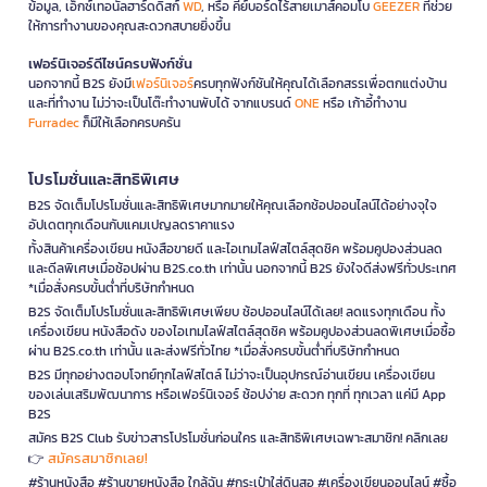
ข้อมูล, เอ็กซ์เทอนัลฮาร์ดดิสก์
WD
, หรือ คีย์บอร์ดไร้สายเมาส์คอมโบ
GEEZER
ที่ช่วย
ให้การทำงานของคุณสะดวกสบายยิ่งขึ้น
เฟอร์นิเจอร์ดีไซน์ครบฟังก์ชั่น
นอกจากนี้ B2S ยังมี
เฟอร์นิเจอร์
ครบทุกฟังก์ชันให้คุณได้เลือกสรรเพื่อตกแต่งบ้าน
และที่ทำงาน ไม่ว่าจะเป็นโต๊ะทำงานพับได้ จากแบรนด์
ONE
หรือ เก้าอี้ทำงาน
Furradec
ก็มีให้เลือกครบครัน
โปรโมชั่นและสิทธิพิเศษ
B2S จัดเต็มโปรโมชั่นและสิทธิพิเศษมากมายให้คุณเลือกช้อปออนไลน์ได้อย่างจุใจ
อัปเดตทุกเดือนกับแคมเปญลดราคาแรง
ทั้งสินค้าเครื่องเขียน หนังสือขายดี และไอเทมไลฟ์สไตล์สุดชิค พร้อมคูปองส่วนลด
และดีลพิเศษเมื่อช้อปผ่าน B2S.co.th เท่านั้น นอกจากนี้ B2S ยังใจดีส่งฟรีทั่วประเทศ
*เมื่อสั่งครบขั้นต่ำที่บริษัทกำหนด
B2S จัดเต็มโปรโมชั่นและสิทธิพิเศษเพียบ ช้อปออนไลน์ได้เลย! ลดแรงทุกเดือน ทั้ง
เครื่องเขียน หนังสือดัง ของไอเทมไลฟ์สไตล์สุดชิค พร้อมคูปองส่วนลดพิเศษเมื่อซื้อ
ผ่าน B2S.co.th เท่านั้น และส่งฟรีทั่วไทย *เมื่อสั่งครบขั้นต่ำที่บริษัทกำหนด
B2S มีทุกอย่างตอบโจทย์ทุกไลฟ์สไตล์ ไม่ว่าจะเป็นอุปกรณ์อ่านเขียน เครื่องเขียน
ของเล่นเสริมพัฒนาการ หรือเฟอร์นิเจอร์ ช้อปง่าย สะดวก ทุกที่ ทุกเวลา แค่มี App
B2S
สมัคร B2S Club รับข่าวสารโปรโมชั่นก่อนใคร และสิทธิพิเศษเฉพาะสมาชิก! คลิกเลย
สมัครสมาชิกเลย!
👉
#ร้านหนังสือ #ร้านขายหนังสือ ใกล้ฉัน #กระเป๋าใส่ดินสอ #เครื่องเขียนออนไลน์ #ซื้อ