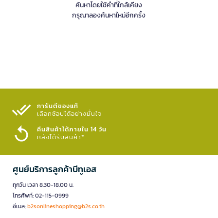
ค้นหาโดยใช้คำที่ใกล้เคียง
กรุณาลองค้นหาใหม่อีกครั้ง
การันตีของแท้
เลือกช้อปได้อย่างมั่นใจ​
คืนสินค้าได้ภายใน 14 วัน
หลังได้รับสินค้า*
ศูนย์บริการลูกค้าบีทูเอส
ทุกวัน เวลา 8.30-18.00 น.
โทรศัพท์: 02-115-0999
อีเมล:
b2sonlineshopping@b2s.co.th