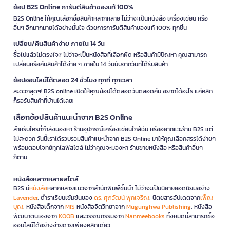
ช้อป B2S Online การันตีสินค้าของแท้ 100%
B2S Online ให้คุณเลือกซื้อสินค้าหลากหลาย ไม่ว่าจะเป็นหนังสือ เครื่องเขียน หรือ
อื่นๆ อีกมากมายได้อย่างมั่นใจ ด้วยการการันตีสินค้าของแท้ 100% ทุกชิ้น
เปลี่ยน/คืนสินค้าง่าย ภายใน 14 วัน
ซื้อไปแล้วไม่ตรงใจ? ไม่ว่าจะเป็นหนังสือที่เลือกผิด หรือสินค้ามีปัญหา คุณสามารถ
เปลี่ยนหรือคืนสินค้าได้ง่าย ๆ ภายใน 14 วันนับจากวันที่ได้รับสินค้า
ช้อปออนไลน์ได้ตลอด 24 ชั่วโมง ทุกที่ ทุกเวลา
สะดวกสุดๆ! B2S online เปิดให้คุณช้อปได้ตลอดวันตลอดคืน อยากได้อะไร แค่คลิก
ก็รอรับสินค้าที่บ้านได้เลย!
เลือกช้อปสินค้าแนะนำจาก B2S Online
สำหรับใครที่กำลังมองหา ร้านอุปกรณ์เครื่องเขียนใกล้ฉัน หรืออยากแวะร้าน B2S แต่
ไม่สะดวก วันนี้เราได้รวบรวมสินค้าแนะนำจาก B2S Online มาให้คุณเลือกสรรได้ง่ายๆ
พร้อมตอบโจทย์ทุกไลฟ์สไตล์ ไม่ว่าคุณจะมองหา ร้านขายหนังสือ หรือสินค้าอื่นๆ
ก็ตาม
หนังสือหลากหลายสไตล์
B2S มี
หนังสือ
หลากหลายแนวจากสำนักพิมพ์ชั้นนำ ไม่ว่าจะเป็นนิยายยอดนิยมอย่าง
Lavender
, ตำราเรียนเข้มข้นของ
ดร. ศุภวัฒน์ พุกเจริญ
, นิตยสารอัปเดตจาก
เพ็ญ
บุญ
, หนังสือเด็กจาก
MIS
หนังสือจิตวิทยาจาก
Mugunghwa Publishing
, หนังสือ
พัฒนาตนเองจาก
KOOB
และวรรณกรรมจาก
Nanmeebooks
ทั้งหมดนี้สามารถซื้อ
ออนไลน์ได้อย่างง่ายดายเพียงคลิกเดียว