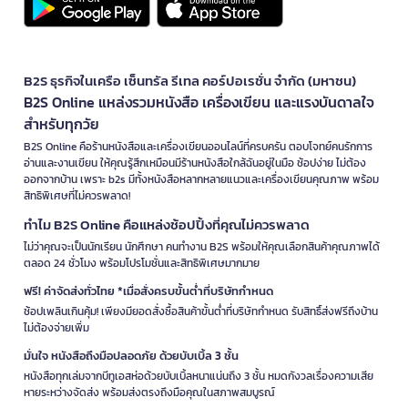
B2S ธุรกิจในเครือ เซ็นทรัล รีเทล คอร์ปอเรชั่น จำกัด (มหาชน)
B2S Online แหล่งรวมหนังสือ เครื่องเขียน และแรงบันดาลใจ
สำหรับทุกวัย
B2S Online คือร้านหนังสือและเครื่องเขียนออนไลน์ที่ครบครัน ตอบโจทย์คนรักการ
อ่านและงานเขียน ให้คุณรู้สึกเหมือนมีร้านหนังสือใกล้ฉันอยู่ในมือ ช้อปง่าย ไม่ต้อง
ออกจากบ้าน เพราะ b2s มีทั้งหนังสือหลากหลายแนวและเครื่องเขียนคุณภาพ พร้อม
สิทธิพิเศษที่ไม่ควรพลาด!
ทำไม B2S Online คือแหล่งช้อปปิ้งที่คุณไม่ควรพลาด
ไม่ว่าคุณจะเป็นนักเรียน นักศึกษา คนทำงาน B2S พร้อมให้คุณเลือกสินค้าคุณภาพได้
ตลอด 24 ชั่วโมง พร้อมโปรโมชั่นและสิทธิพิเศษมากมาย
ฟรี! ค่าจัดส่งทั่วไทย *เมื่อสั่งครบขั้นต่ำที่บริษัทกำหนด
ช้อปเพลินเกินคุ้ม! เพียงมียอดสั่งซื้อสินค้าขั้นต่ำที่บริษัทกำหนด รับสิทธิ์ส่งฟรีถึงบ้าน
ไม่ต้องจ่ายเพิ่ม
มั่นใจ หนังสือถึงมือปลอดภัย ด้วยบับเบิ้ล 3 ชั้น
หนังสือทุกเล่มจากบีทูเอสห่อด้วยบับเบิ้ลหนาแน่นถึง 3 ชั้น หมดกังวลเรื่องความเสีย
หายระหว่างจัดส่ง พร้อมส่งตรงถึงมือคุณในสภาพสมบูรณ์