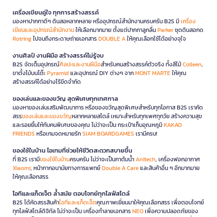
เครื่องเขียนคู่ใจ ทุกการสร้างสรรค์
มองหาปากกาดีๆ ดินสอหลากหลาย หรืออุปกรณ์สำนักงานครบครัน B2S มี
เครื่อง
เขียนและอุปกรณ์สำนักงาน
ให้เลือกมากมาย ตั้งแต่ปากกาลูกลื่น
Parker
ชุดดินสอกด
Rotring
ไปจนถึงกระดาษถ่ายเอกสาร
DOUBLE A
ให้คุณเลือกใช้ได้อย่างจุใจ
งานศิลป์ งานฝีมือ สร้างสรรค์ไม่รู้จบ
B2S จัดเต็มอุปกรณ์
ศิลปะและงานฝีมือ
สำหรับคนสร้างสรรค์ตัวจริง ทั้งสีไม้
Colleen
,
ขาตั้งไม้บนโต๊ะ
Pyramid
และอุปกรณ์ DIY ต่างๆ จาก
MONT MARTE
ให้คุณ
สร้างสรรค์ได้อย่างไร้ขีดจำกัด
ของเล่นและของขวัญ สุดพิเศษทุกเทศกาล
มองหาของเล่นเสริมพัฒนาการ หรือของขวัญสุดพิเศษสำหรับทุกโอกาส B2S เราคัด
สรร
ของเล่นและของขวัญ
หลากหลายสไตล์ เหมาะสำหรับทุกเพศทุกวัย สร้างความสุข
และรอยยิ้มให้กับคนพิเศษของคุณ ไม่ว่าจะเป็น กระเป๋าเก็บอุณหภูมิ
KAKAO
FRIENDS
หรือเกมจดหมายรัก
SIAM BOARDGAMES
เรามีครบ!
ของใช้ในบ้าน ไอเทมที่ช่วยให้ชีวิตสะดวกสบายขึ้น
ที่ B2S เรามี
ของใช้ในบ้าน
ครบครัน ไม่ว่าจะเป็นกาต้มน้ำ
Anitech
, เครื่องฟอกอากาศ
Xiaomi
, หน้ากากอนามัยทางการแพทย์
Double A Care
และสินค้าอื่น ๆ อีกมากมาย
ให้คุณเลือกสรร
ไอทีและแก็ดเจ็ต ล้ำสมัย ตอบโจทย์ทุกไลฟ์สไตล์
B2S ได้คัดสรรสินค้า
ไอทีและแก็ดเจ็ต
คุณภาพเยี่ยมมาให้คุณเลือกสรร เพื่อตอบโจทย์
ทุกไลฟ์สไตล์ดิจิทัล ไม่ว่าจะเป็น เครื่องทำลายเอกสาร
NEO
เพื่อความปลอดภัยของ