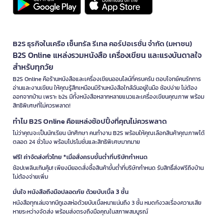
B2S ธุรกิจในเครือ เซ็นทรัล รีเทล คอร์ปอเรชั่น จำกัด (มหาชน)
B2S Online แหล่งรวมหนังสือ เครื่องเขียน และแรงบันดาลใจ
สำหรับทุกวัย
B2S Online คือร้านหนังสือและเครื่องเขียนออนไลน์ที่ครบครัน ตอบโจทย์คนรักการ
อ่านและงานเขียน ให้คุณรู้สึกเหมือนมีร้านหนังสือใกล้ฉันอยู่ในมือ ช้อปง่าย ไม่ต้อง
ออกจากบ้าน เพราะ b2s มีทั้งหนังสือหลากหลายแนวและเครื่องเขียนคุณภาพ พร้อม
สิทธิพิเศษที่ไม่ควรพลาด!
ทำไม B2S Online คือแหล่งช้อปปิ้งที่คุณไม่ควรพลาด
ไม่ว่าคุณจะเป็นนักเรียน นักศึกษา คนทำงาน B2S พร้อมให้คุณเลือกสินค้าคุณภาพได้
ตลอด 24 ชั่วโมง พร้อมโปรโมชั่นและสิทธิพิเศษมากมาย
ฟรี! ค่าจัดส่งทั่วไทย *เมื่อสั่งครบขั้นต่ำที่บริษัทกำหนด
ช้อปเพลินเกินคุ้ม! เพียงมียอดสั่งซื้อสินค้าขั้นต่ำที่บริษัทกำหนด รับสิทธิ์ส่งฟรีถึงบ้าน
ไม่ต้องจ่ายเพิ่ม
มั่นใจ หนังสือถึงมือปลอดภัย ด้วยบับเบิ้ล 3 ชั้น
หนังสือทุกเล่มจากบีทูเอสห่อด้วยบับเบิ้ลหนาแน่นถึง 3 ชั้น หมดกังวลเรื่องความเสีย
หายระหว่างจัดส่ง พร้อมส่งตรงถึงมือคุณในสภาพสมบูรณ์