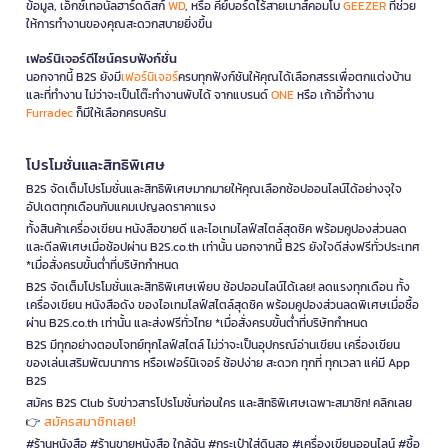
ข้อมูล, เอ็กซ์เทอนัลฮาร์ดดิสก์
WD
, หรือ คีย์บอร์ดไร้สายเมาส์คอมโบ
GEEZER
ที่ช่วย
ให้การทำงานของคุณสะดวกสบายยิ่งขึ้น
เฟอร์นิเจอร์ดีไซน์ครบฟังก์ชั่น
นอกจากนี้ B2S ยังมี
เฟอร์นิเจอร์
ครบทุกฟังก์ชันให้คุณได้เลือกสรรเพื่อตกแต่งบ้าน
และที่ทำงาน ไม่ว่าจะเป็นโต๊ะทำงานพับได้ จากแบรนด์
ONE
หรือ เก้าอี้ทำงาน
Furradec
ก็มีให้เลือกครบครัน
โปรโมชั่นและสิทธิพิเศษ
B2S จัดเต็มโปรโมชั่นและสิทธิพิเศษมากมายให้คุณเลือกช้อปออนไลน์ได้อย่างจุใจ
อัปเดตทุกเดือนกับแคมเปญลดราคาแรง
ทั้งสินค้าเครื่องเขียน หนังสือขายดี และไอเทมไลฟ์สไตล์สุดชิค พร้อมคูปองส่วนลด
และดีลพิเศษเมื่อช้อปผ่าน B2S.co.th เท่านั้น นอกจากนี้ B2S ยังใจดีส่งฟรีทั่วประเทศ
*เมื่อสั่งครบขั้นต่ำที่บริษัทกำหนด
B2S จัดเต็มโปรโมชั่นและสิทธิพิเศษเพียบ ช้อปออนไลน์ได้เลย! ลดแรงทุกเดือน ทั้ง
เครื่องเขียน หนังสือดัง ของไอเทมไลฟ์สไตล์สุดชิค พร้อมคูปองส่วนลดพิเศษเมื่อซื้อ
ผ่าน B2S.co.th เท่านั้น และส่งฟรีทั่วไทย *เมื่อสั่งครบขั้นต่ำที่บริษัทกำหนด
B2S มีทุกอย่างตอบโจทย์ทุกไลฟ์สไตล์ ไม่ว่าจะเป็นอุปกรณ์อ่านเขียน เครื่องเขียน
ของเล่นเสริมพัฒนาการ หรือเฟอร์นิเจอร์ ช้อปง่าย สะดวก ทุกที่ ทุกเวลา แค่มี App
B2S
สมัคร B2S Club รับข่าวสารโปรโมชั่นก่อนใคร และสิทธิพิเศษเฉพาะสมาชิก! คลิกเลย
สมัครสมาชิกเลย!
👉
#ร้านหนังสือ #ร้านขายหนังสือ ใกล้ฉัน #กระเป๋าใส่ดินสอ #เครื่องเขียนออนไลน์ #ซื้อ