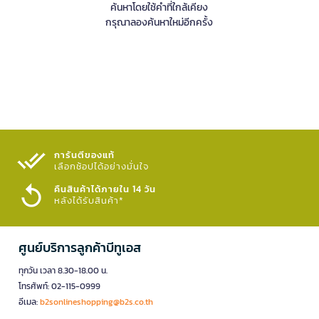
ค้นหาโดยใช้คำที่ใกล้เคียง
กรุณาลองค้นหาใหม่อีกครั้ง
การันตีของแท้
เลือกช้อปได้อย่างมั่นใจ​
คืนสินค้าได้ภายใน 14 วัน
หลังได้รับสินค้า*
ศูนย์บริการลูกค้าบีทูเอส
ทุกวัน เวลา 8.30-18.00 น.
โทรศัพท์: 02-115-0999
อีเมล:
b2sonlineshopping@b2s.co.th