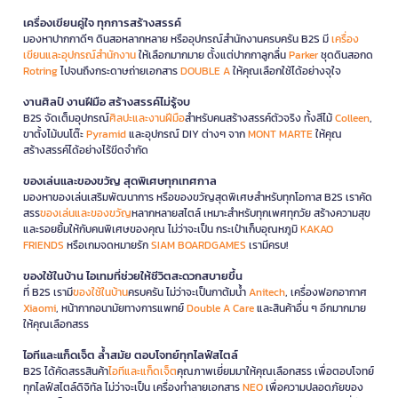
เครื่องเขียนคู่ใจ ทุกการสร้างสรรค์
มองหาปากกาดีๆ ดินสอหลากหลาย หรืออุปกรณ์สำนักงานครบครัน B2S มี
เครื่อง
เขียนและอุปกรณ์สำนักงาน
ให้เลือกมากมาย ตั้งแต่ปากกาลูกลื่น
Parker
ชุดดินสอกด
Rotring
ไปจนถึงกระดาษถ่ายเอกสาร
DOUBLE A
ให้คุณเลือกใช้ได้อย่างจุใจ
งานศิลป์ งานฝีมือ สร้างสรรค์ไม่รู้จบ
B2S จัดเต็มอุปกรณ์
ศิลปะและงานฝีมือ
สำหรับคนสร้างสรรค์ตัวจริง ทั้งสีไม้
Colleen
,
ขาตั้งไม้บนโต๊ะ
Pyramid
และอุปกรณ์ DIY ต่างๆ จาก
MONT MARTE
ให้คุณ
สร้างสรรค์ได้อย่างไร้ขีดจำกัด
ของเล่นและของขวัญ สุดพิเศษทุกเทศกาล
มองหาของเล่นเสริมพัฒนาการ หรือของขวัญสุดพิเศษสำหรับทุกโอกาส B2S เราคัด
สรร
ของเล่นและของขวัญ
หลากหลายสไตล์ เหมาะสำหรับทุกเพศทุกวัย สร้างความสุข
และรอยยิ้มให้กับคนพิเศษของคุณ ไม่ว่าจะเป็น กระเป๋าเก็บอุณหภูมิ
KAKAO
FRIENDS
หรือเกมจดหมายรัก
SIAM BOARDGAMES
เรามีครบ!
ของใช้ในบ้าน ไอเทมที่ช่วยให้ชีวิตสะดวกสบายขึ้น
ที่ B2S เรามี
ของใช้ในบ้าน
ครบครัน ไม่ว่าจะเป็นกาต้มน้ำ
Anitech
, เครื่องฟอกอากาศ
Xiaomi
, หน้ากากอนามัยทางการแพทย์
Double A Care
และสินค้าอื่น ๆ อีกมากมาย
ให้คุณเลือกสรร
ไอทีและแก็ดเจ็ต ล้ำสมัย ตอบโจทย์ทุกไลฟ์สไตล์
B2S ได้คัดสรรสินค้า
ไอทีและแก็ดเจ็ต
คุณภาพเยี่ยมมาให้คุณเลือกสรร เพื่อตอบโจทย์
ทุกไลฟ์สไตล์ดิจิทัล ไม่ว่าจะเป็น เครื่องทำลายเอกสาร
NEO
เพื่อความปลอดภัยของ