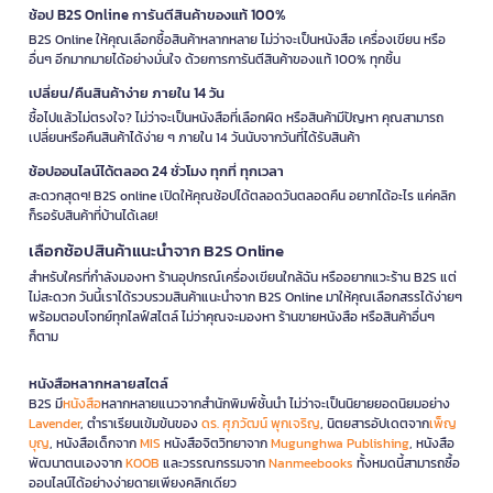
ช้อป B2S Online การันตีสินค้าของแท้ 100%
B2S Online ให้คุณเลือกซื้อสินค้าหลากหลาย ไม่ว่าจะเป็นหนังสือ เครื่องเขียน หรือ
อื่นๆ อีกมากมายได้อย่างมั่นใจ ด้วยการการันตีสินค้าของแท้ 100% ทุกชิ้น
เปลี่ยน/คืนสินค้าง่าย ภายใน 14 วัน
ซื้อไปแล้วไม่ตรงใจ? ไม่ว่าจะเป็นหนังสือที่เลือกผิด หรือสินค้ามีปัญหา คุณสามารถ
เปลี่ยนหรือคืนสินค้าได้ง่าย ๆ ภายใน 14 วันนับจากวันที่ได้รับสินค้า
ช้อปออนไลน์ได้ตลอด 24 ชั่วโมง ทุกที่ ทุกเวลา
สะดวกสุดๆ! B2S online เปิดให้คุณช้อปได้ตลอดวันตลอดคืน อยากได้อะไร แค่คลิก
ก็รอรับสินค้าที่บ้านได้เลย!
เลือกช้อปสินค้าแนะนำจาก B2S Online
สำหรับใครที่กำลังมองหา ร้านอุปกรณ์เครื่องเขียนใกล้ฉัน หรืออยากแวะร้าน B2S แต่
ไม่สะดวก วันนี้เราได้รวบรวมสินค้าแนะนำจาก B2S Online มาให้คุณเลือกสรรได้ง่ายๆ
พร้อมตอบโจทย์ทุกไลฟ์สไตล์ ไม่ว่าคุณจะมองหา ร้านขายหนังสือ หรือสินค้าอื่นๆ
ก็ตาม
หนังสือหลากหลายสไตล์
B2S มี
หนังสือ
หลากหลายแนวจากสำนักพิมพ์ชั้นนำ ไม่ว่าจะเป็นนิยายยอดนิยมอย่าง
Lavender
, ตำราเรียนเข้มข้นของ
ดร. ศุภวัฒน์ พุกเจริญ
, นิตยสารอัปเดตจาก
เพ็ญ
บุญ
, หนังสือเด็กจาก
MIS
หนังสือจิตวิทยาจาก
Mugunghwa Publishing
, หนังสือ
พัฒนาตนเองจาก
KOOB
และวรรณกรรมจาก
Nanmeebooks
ทั้งหมดนี้สามารถซื้อ
ออนไลน์ได้อย่างง่ายดายเพียงคลิกเดียว