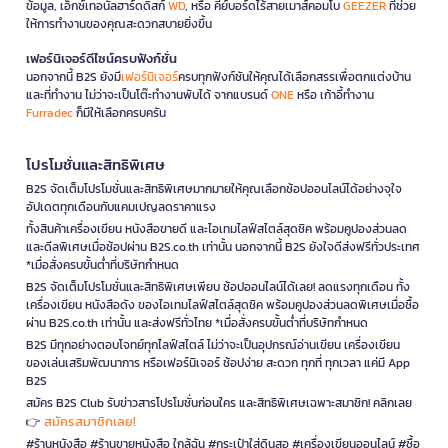
ข้อมูล, เอ็กซ์เทอนัลฮาร์ดดิสก์
WD
, หรือ คีย์บอร์ดไร้สายเมาส์คอมโบ
GEEZER
ที่ช่วย
ให้การทำงานของคุณสะดวกสบายยิ่งขึ้น
เฟอร์นิเจอร์ดีไซน์ครบฟังก์ชั่น
นอกจากนี้ B2S ยังมี
เฟอร์นิเจอร์
ครบทุกฟังก์ชันให้คุณได้เลือกสรรเพื่อตกแต่งบ้าน
และที่ทำงาน ไม่ว่าจะเป็นโต๊ะทำงานพับได้ จากแบรนด์
ONE
หรือ เก้าอี้ทำงาน
Furradec
ก็มีให้เลือกครบครัน
โปรโมชั่นและสิทธิพิเศษ
B2S จัดเต็มโปรโมชั่นและสิทธิพิเศษมากมายให้คุณเลือกช้อปออนไลน์ได้อย่างจุใจ
อัปเดตทุกเดือนกับแคมเปญลดราคาแรง
ทั้งสินค้าเครื่องเขียน หนังสือขายดี และไอเทมไลฟ์สไตล์สุดชิค พร้อมคูปองส่วนลด
และดีลพิเศษเมื่อช้อปผ่าน B2S.co.th เท่านั้น นอกจากนี้ B2S ยังใจดีส่งฟรีทั่วประเทศ
*เมื่อสั่งครบขั้นต่ำที่บริษัทกำหนด
B2S จัดเต็มโปรโมชั่นและสิทธิพิเศษเพียบ ช้อปออนไลน์ได้เลย! ลดแรงทุกเดือน ทั้ง
เครื่องเขียน หนังสือดัง ของไอเทมไลฟ์สไตล์สุดชิค พร้อมคูปองส่วนลดพิเศษเมื่อซื้อ
ผ่าน B2S.co.th เท่านั้น และส่งฟรีทั่วไทย *เมื่อสั่งครบขั้นต่ำที่บริษัทกำหนด
B2S มีทุกอย่างตอบโจทย์ทุกไลฟ์สไตล์ ไม่ว่าจะเป็นอุปกรณ์อ่านเขียน เครื่องเขียน
ของเล่นเสริมพัฒนาการ หรือเฟอร์นิเจอร์ ช้อปง่าย สะดวก ทุกที่ ทุกเวลา แค่มี App
B2S
สมัคร B2S Club รับข่าวสารโปรโมชั่นก่อนใคร และสิทธิพิเศษเฉพาะสมาชิก! คลิกเลย
สมัครสมาชิกเลย!
👉
#ร้านหนังสือ #ร้านขายหนังสือ ใกล้ฉัน #กระเป๋าใส่ดินสอ #เครื่องเขียนออนไลน์ #ซื้อ