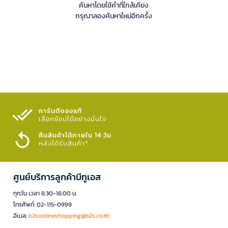
ค้นหาโดยใช้คำที่ใกล้เคียง
กรุณาลองค้นหาใหม่อีกครั้ง
การันตีของแท้
เลือกช้อปได้อย่างมั่นใจ​
คืนสินค้าได้ภายใน 14 วัน
หลังได้รับสินค้า*
ศูนย์บริการลูกค้าบีทูเอส
ทุกวัน เวลา 8.30-18.00 น.
โทรศัพท์: 02-115-0999
อีเมล:
b2sonlineshopping@b2s.co.th