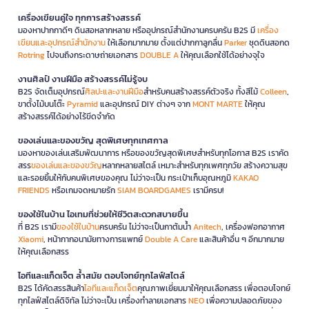
เครื่องเขียนคู่ใจ ทุกการสร้างสรรค์
มองหาปากกาดีๆ ดินสอหลากหลาย หรืออุปกรณ์สำนักงานครบครัน B2S มี
เครื่อง
เขียนและอุปกรณ์สำนักงาน
ให้เลือกมากมาย ตั้งแต่ปากกาลูกลื่น
Parker
ชุดดินสอกด
Rotring
ไปจนถึงกระดาษถ่ายเอกสาร
DOUBLE A
ให้คุณเลือกใช้ได้อย่างจุใจ
งานศิลป์ งานฝีมือ สร้างสรรค์ไม่รู้จบ
B2S จัดเต็มอุปกรณ์
ศิลปะและงานฝีมือ
สำหรับคนสร้างสรรค์ตัวจริง ทั้งสีไม้
Colleen
,
ขาตั้งไม้บนโต๊ะ
Pyramid
และอุปกรณ์ DIY ต่างๆ จาก
MONT MARTE
ให้คุณ
สร้างสรรค์ได้อย่างไร้ขีดจำกัด
ของเล่นและของขวัญ สุดพิเศษทุกเทศกาล
มองหาของเล่นเสริมพัฒนาการ หรือของขวัญสุดพิเศษสำหรับทุกโอกาส B2S เราคัด
สรร
ของเล่นและของขวัญ
หลากหลายสไตล์ เหมาะสำหรับทุกเพศทุกวัย สร้างความสุข
และรอยยิ้มให้กับคนพิเศษของคุณ ไม่ว่าจะเป็น กระเป๋าเก็บอุณหภูมิ
KAKAO
FRIENDS
หรือเกมจดหมายรัก
SIAM BOARDGAMES
เรามีครบ!
ของใช้ในบ้าน ไอเทมที่ช่วยให้ชีวิตสะดวกสบายขึ้น
ที่ B2S เรามี
ของใช้ในบ้าน
ครบครัน ไม่ว่าจะเป็นกาต้มน้ำ
Anitech
, เครื่องฟอกอากาศ
Xiaomi
, หน้ากากอนามัยทางการแพทย์
Double A Care
และสินค้าอื่น ๆ อีกมากมาย
ให้คุณเลือกสรร
ไอทีและแก็ดเจ็ต ล้ำสมัย ตอบโจทย์ทุกไลฟ์สไตล์
B2S ได้คัดสรรสินค้า
ไอทีและแก็ดเจ็ต
คุณภาพเยี่ยมมาให้คุณเลือกสรร เพื่อตอบโจทย์
ทุกไลฟ์สไตล์ดิจิทัล ไม่ว่าจะเป็น เครื่องทำลายเอกสาร
NEO
เพื่อความปลอดภัยของ