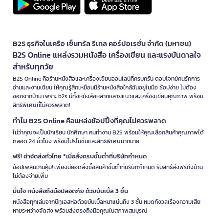
B2S ธุรกิจในเครือ เซ็นทรัล รีเทล คอร์ปอเรชั่น จำกัด (มหาชน)
B2S Online แหล่งรวมหนังสือ เครื่องเขียน และแรงบันดาลใจ
สำหรับทุกวัย
B2S Online คือร้านหนังสือและเครื่องเขียนออนไลน์ที่ครบครัน ตอบโจทย์คนรักการ
อ่านและงานเขียน ให้คุณรู้สึกเหมือนมีร้านหนังสือใกล้ฉันอยู่ในมือ ช้อปง่าย ไม่ต้อง
ออกจากบ้าน เพราะ b2s มีทั้งหนังสือหลากหลายแนวและเครื่องเขียนคุณภาพ พร้อม
สิทธิพิเศษที่ไม่ควรพลาด!
ทำไม B2S Online คือแหล่งช้อปปิ้งที่คุณไม่ควรพลาด
ไม่ว่าคุณจะเป็นนักเรียน นักศึกษา คนทำงาน B2S พร้อมให้คุณเลือกสินค้าคุณภาพได้
ตลอด 24 ชั่วโมง พร้อมโปรโมชั่นและสิทธิพิเศษมากมาย
ฟรี! ค่าจัดส่งทั่วไทย *เมื่อสั่งครบขั้นต่ำที่บริษัทกำหนด
ช้อปเพลินเกินคุ้ม! เพียงมียอดสั่งซื้อสินค้าขั้นต่ำที่บริษัทกำหนด รับสิทธิ์ส่งฟรีถึงบ้าน
ไม่ต้องจ่ายเพิ่ม
มั่นใจ หนังสือถึงมือปลอดภัย ด้วยบับเบิ้ล 3 ชั้น
หนังสือทุกเล่มจากบีทูเอสห่อด้วยบับเบิ้ลหนาแน่นถึง 3 ชั้น หมดกังวลเรื่องความเสีย
หายระหว่างจัดส่ง พร้อมส่งตรงถึงมือคุณในสภาพสมบูรณ์