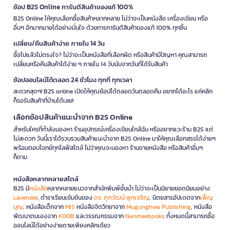
ช้อป B2S Online การันตีสินค้าของแท้ 100%
B2S Online ให้คุณเลือกซื้อสินค้าหลากหลาย ไม่ว่าจะเป็นหนังสือ เครื่องเขียน หรือ
อื่นๆ อีกมากมายได้อย่างมั่นใจ ด้วยการการันตีสินค้าของแท้ 100% ทุกชิ้น
เปลี่ยน/คืนสินค้าง่าย ภายใน 14 วัน
ซื้อไปแล้วไม่ตรงใจ? ไม่ว่าจะเป็นหนังสือที่เลือกผิด หรือสินค้ามีปัญหา คุณสามารถ
เปลี่ยนหรือคืนสินค้าได้ง่าย ๆ ภายใน 14 วันนับจากวันที่ได้รับสินค้า
ช้อปออนไลน์ได้ตลอด 24 ชั่วโมง ทุกที่ ทุกเวลา
สะดวกสุดๆ! B2S online เปิดให้คุณช้อปได้ตลอดวันตลอดคืน อยากได้อะไร แค่คลิก
ก็รอรับสินค้าที่บ้านได้เลย!
เลือกช้อปสินค้าแนะนำจาก B2S Online
สำหรับใครที่กำลังมองหา ร้านอุปกรณ์เครื่องเขียนใกล้ฉัน หรืออยากแวะร้าน B2S แต่
ไม่สะดวก วันนี้เราได้รวบรวมสินค้าแนะนำจาก B2S Online มาให้คุณเลือกสรรได้ง่ายๆ
พร้อมตอบโจทย์ทุกไลฟ์สไตล์ ไม่ว่าคุณจะมองหา ร้านขายหนังสือ หรือสินค้าอื่นๆ
ก็ตาม
หนังสือหลากหลายสไตล์
B2S มี
หนังสือ
หลากหลายแนวจากสำนักพิมพ์ชั้นนำ ไม่ว่าจะเป็นนิยายยอดนิยมอย่าง
Lavender
, ตำราเรียนเข้มข้นของ
ดร. ศุภวัฒน์ พุกเจริญ
, นิตยสารอัปเดตจาก
เพ็ญ
บุญ
, หนังสือเด็กจาก
MIS
หนังสือจิตวิทยาจาก
Mugunghwa Publishing
, หนังสือ
พัฒนาตนเองจาก
KOOB
และวรรณกรรมจาก
Nanmeebooks
ทั้งหมดนี้สามารถซื้อ
ออนไลน์ได้อย่างง่ายดายเพียงคลิกเดียว