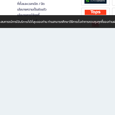
ที่ตั้งและเวลาเปิด / ปิด
นโยบายความเป็นส่วนตัว
นโยบายการใช้คุกกี้
นักลงทุนสัมพันธ์
อประสบการณ์การใช้บริการที่ดีที่สุดของท่าน ท่านสามารถศึกษาวิธีการตั้งค่าการควบคุมคุกกี้ของท่าน
ทุกวัย
ขียน ให้คุณรู้สึกเหมือนมีร้านหนังสือใกล้ฉันอยู่ในมือ ช้อปง่าย ไม่ต้องออกจากบ้าน เพราะ b2
 ชั่วโมง พร้อมโปรโมชั่นและสิทธิพิเศษมากมาย