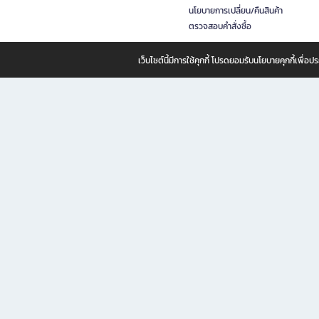
นโยบายการเปลี่ยน/คืนสินค้า
ตรวจสอบคำสั่งซื้อ
เว็บไซต์นี้มีการใช้คุกกี้ โปรดยอมรับนโยบายคุกกี้เพื่
B2S ธุรกิจในเครือ เซ็นทรัล รีเทล คอร์ปอเรชั่น จำกัด (มหาชน)
B2S Online แหล่งรวมหนังสือ เครื่องเขียน และแรงบันดาลใจสำหรับ
B2S Online คือร้านหนังสือและเครื่องเขียนออนไลน์ที่ครบครัน ตอบโจทย์คนรักการอ่านและงานเ
ทำไม B2S Online คือแหล่งช้อปปิ้งที่คุณไม่ควรพลาด
ไม่ว่าคุณจะเป็นนักเรียน นักศึกษา คนทำงาน B2S พร้อมให้คุณเลือกสินค้าคุณภาพได้ตลอด 24