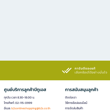
การันตีของแท้
เลือกช้อปได้อย่างมั่นใจ​
ศูนย์บริการลูกค้าบีทูเอส
การสนับสนุนลูกค้า
ทุกวัน เวลา 8.30-18.00 น.
ติดต่อเรา
โทรศัพท์: 02-115-0999
วิธีการช้อปออนไลน์
อีเมล:
b2sonlineshopping@b2s.co.th
การจัดส่งสินค้า