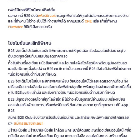
เฟอร์นิเจอร์ดีไซน์ครบฟังก์ชั่น
นอกจากนี้ B2S ยังมี
เฟอร์นิเจอร์
ครบทุกฟังก์ชันให้คุณได้เลือกสรรเพื่อตกแต่งบ้าน
และที่ทำงาน ไม่ว่าจะเป็นโต๊ะทำงานพับได้ จากแบรนด์
ONE
หรือ เก้าอี้ทำงาน
Furradec
ก็มีให้เลือกครบครัน
โปรโมชั่นและสิทธิพิเศษ
B2S จัดเต็มโปรโมชั่นและสิทธิพิเศษมากมายให้คุณเลือกช้อปออนไลน์ได้อย่างจุใจ
อัปเดตทุกเดือนกับแคมเปญลดราคาแรง
ทั้งสินค้าเครื่องเขียน หนังสือขายดี และไอเทมไลฟ์สไตล์สุดชิค พร้อมคูปองส่วนลด
และดีลพิเศษเมื่อช้อปผ่าน B2S.co.th เท่านั้น นอกจากนี้ B2S ยังใจดีส่งฟรีทั่วประเทศ
*เมื่อสั่งครบขั้นต่ำที่บริษัทกำหนด
B2S จัดเต็มโปรโมชั่นและสิทธิพิเศษเพียบ ช้อปออนไลน์ได้เลย! ลดแรงทุกเดือน ทั้ง
เครื่องเขียน หนังสือดัง ของไอเทมไลฟ์สไตล์สุดชิค พร้อมคูปองส่วนลดพิเศษเมื่อซื้อ
ผ่าน B2S.co.th เท่านั้น และส่งฟรีทั่วไทย *เมื่อสั่งครบขั้นต่ำที่บริษัทกำหนด
B2S มีทุกอย่างตอบโจทย์ทุกไลฟ์สไตล์ ไม่ว่าจะเป็นอุปกรณ์อ่านเขียน เครื่องเขียน
ของเล่นเสริมพัฒนาการ หรือเฟอร์นิเจอร์ ช้อปง่าย สะดวก ทุกที่ ทุกเวลา แค่มี App
B2S
สมัคร B2S Club รับข่าวสารโปรโมชั่นก่อนใคร และสิทธิพิเศษเฉพาะสมาชิก! คลิกเลย
สมัครสมาชิกเลย!
👉
#ร้านหนังสือ #ร้านขายหนังสือ ใกล้ฉัน #กระเป๋าใส่ดินสอ #เครื่องเขียนออนไลน์ #ซื้อ
หนังสือ ออนไลน์ #เครื่องเขียน บีทูเอส #ขาย หนังสือ ออนไลน์ #B2S #ร้านเครื่อง