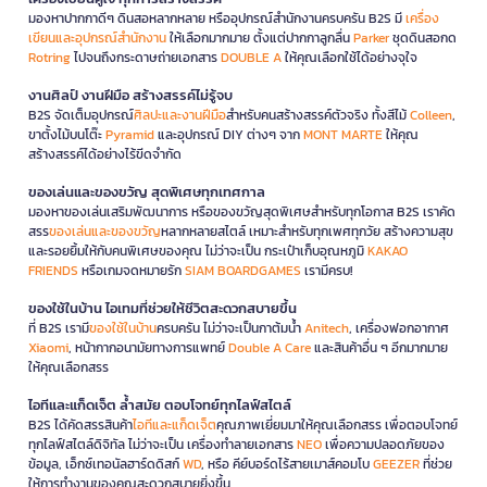
มองหาปากกาดีๆ ดินสอหลากหลาย หรืออุปกรณ์สำนักงานครบครัน B2S มี
เครื่อง
เขียนและอุปกรณ์สำนักงาน
ให้เลือกมากมาย ตั้งแต่ปากกาลูกลื่น
Parker
ชุดดินสอกด
Rotring
ไปจนถึงกระดาษถ่ายเอกสาร
DOUBLE A
ให้คุณเลือกใช้ได้อย่างจุใจ
งานศิลป์ งานฝีมือ สร้างสรรค์ไม่รู้จบ
B2S จัดเต็มอุปกรณ์
ศิลปะและงานฝีมือ
สำหรับคนสร้างสรรค์ตัวจริง ทั้งสีไม้
Colleen
,
ขาตั้งไม้บนโต๊ะ
Pyramid
และอุปกรณ์ DIY ต่างๆ จาก
MONT MARTE
ให้คุณ
สร้างสรรค์ได้อย่างไร้ขีดจำกัด
ของเล่นและของขวัญ สุดพิเศษทุกเทศกาล
มองหาของเล่นเสริมพัฒนาการ หรือของขวัญสุดพิเศษสำหรับทุกโอกาส B2S เราคัด
สรร
ของเล่นและของขวัญ
หลากหลายสไตล์ เหมาะสำหรับทุกเพศทุกวัย สร้างความสุข
และรอยยิ้มให้กับคนพิเศษของคุณ ไม่ว่าจะเป็น กระเป๋าเก็บอุณหภูมิ
KAKAO
FRIENDS
หรือเกมจดหมายรัก
SIAM BOARDGAMES
เรามีครบ!
ของใช้ในบ้าน ไอเทมที่ช่วยให้ชีวิตสะดวกสบายขึ้น
ที่ B2S เรามี
ของใช้ในบ้าน
ครบครัน ไม่ว่าจะเป็นกาต้มน้ำ
Anitech
, เครื่องฟอกอากาศ
Xiaomi
, หน้ากากอนามัยทางการแพทย์
Double A Care
และสินค้าอื่น ๆ อีกมากมาย
ให้คุณเลือกสรร
ไอทีและแก็ดเจ็ต ล้ำสมัย ตอบโจทย์ทุกไลฟ์สไตล์
B2S ได้คัดสรรสินค้า
ไอทีและแก็ดเจ็ต
คุณภาพเยี่ยมมาให้คุณเลือกสรร เพื่อตอบโจทย์
ทุกไลฟ์สไตล์ดิจิทัล ไม่ว่าจะเป็น เครื่องทำลายเอกสาร
NEO
เพื่อความปลอดภัยของ
ข้อมูล, เอ็กซ์เทอนัลฮาร์ดดิสก์
WD
, หรือ คีย์บอร์ดไร้สายเมาส์คอมโบ
GEEZER
ที่ช่วย
ให้การทำงานของคุณสะดวกสบายยิ่งขึ้น