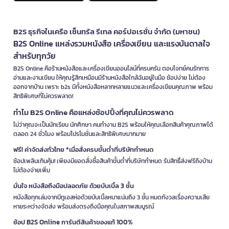
B2S ธุรกิจในเครือ เซ็นทรัล รีเทล คอร์ปอเรชั่น จำกัด (มหาชน)
B2S Online แหล่งรวมหนังสือ เครื่องเขียน และแรงบันดาลใจ
สำหรับทุกวัย
B2S Online คือร้านหนังสือและเครื่องเขียนออนไลน์ที่ครบครัน ตอบโจทย์คนรักการ
อ่านและงานเขียน ให้คุณรู้สึกเหมือนมีร้านหนังสือใกล้ฉันอยู่ในมือ ช้อปง่าย ไม่ต้อง
ออกจากบ้าน เพราะ b2s มีทั้งหนังสือหลากหลายแนวและเครื่องเขียนคุณภาพ พร้อม
สิทธิพิเศษที่ไม่ควรพลาด!
ทำไม B2S Online คือแหล่งช้อปปิ้งที่คุณไม่ควรพลาด
ไม่ว่าคุณจะเป็นนักเรียน นักศึกษา คนทำงาน B2S พร้อมให้คุณเลือกสินค้าคุณภาพได้
ตลอด 24 ชั่วโมง พร้อมโปรโมชั่นและสิทธิพิเศษมากมาย
ฟรี! ค่าจัดส่งทั่วไทย *เมื่อสั่งครบขั้นต่ำที่บริษัทกำหนด
ช้อปเพลินเกินคุ้ม! เพียงมียอดสั่งซื้อสินค้าขั้นต่ำที่บริษัทกำหนด รับสิทธิ์ส่งฟรีถึงบ้าน
ไม่ต้องจ่ายเพิ่ม
มั่นใจ หนังสือถึงมือปลอดภัย ด้วยบับเบิ้ล 3 ชั้น
หนังสือทุกเล่มจากบีทูเอสห่อด้วยบับเบิ้ลหนาแน่นถึง 3 ชั้น หมดกังวลเรื่องความเสีย
หายระหว่างจัดส่ง พร้อมส่งตรงถึงมือคุณในสภาพสมบูรณ์
ช้อป B2S Online การันตีสินค้าของแท้ 100%