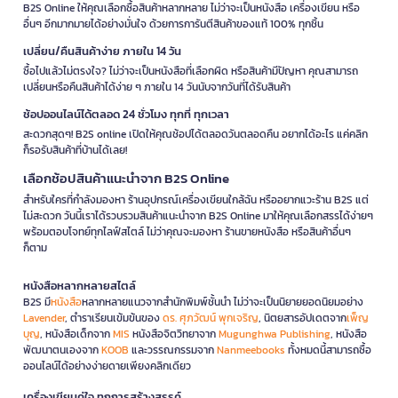
B2S Online ให้คุณเลือกซื้อสินค้าหลากหลาย ไม่ว่าจะเป็นหนังสือ เครื่องเขียน หรือ
อื่นๆ อีกมากมายได้อย่างมั่นใจ ด้วยการการันตีสินค้าของแท้ 100% ทุกชิ้น
เปลี่ยน/คืนสินค้าง่าย ภายใน 14 วัน
ซื้อไปแล้วไม่ตรงใจ? ไม่ว่าจะเป็นหนังสือที่เลือกผิด หรือสินค้ามีปัญหา คุณสามารถ
เปลี่ยนหรือคืนสินค้าได้ง่าย ๆ ภายใน 14 วันนับจากวันที่ได้รับสินค้า
ช้อปออนไลน์ได้ตลอด 24 ชั่วโมง ทุกที่ ทุกเวลา
สะดวกสุดๆ! B2S online เปิดให้คุณช้อปได้ตลอดวันตลอดคืน อยากได้อะไร แค่คลิก
ก็รอรับสินค้าที่บ้านได้เลย!
เลือกช้อปสินค้าแนะนำจาก B2S Online
สำหรับใครที่กำลังมองหา ร้านอุปกรณ์เครื่องเขียนใกล้ฉัน หรืออยากแวะร้าน B2S แต่
ไม่สะดวก วันนี้เราได้รวบรวมสินค้าแนะนำจาก B2S Online มาให้คุณเลือกสรรได้ง่ายๆ
พร้อมตอบโจทย์ทุกไลฟ์สไตล์ ไม่ว่าคุณจะมองหา ร้านขายหนังสือ หรือสินค้าอื่นๆ
ก็ตาม
หนังสือหลากหลายสไตล์
B2S มี
หนังสือ
หลากหลายแนวจากสำนักพิมพ์ชั้นนำ ไม่ว่าจะเป็นนิยายยอดนิยมอย่าง
Lavender
, ตำราเรียนเข้มข้นของ
ดร. ศุภวัฒน์ พุกเจริญ
, นิตยสารอัปเดตจาก
เพ็ญ
บุญ
, หนังสือเด็กจาก
MIS
หนังสือจิตวิทยาจาก
Mugunghwa Publishing
, หนังสือ
พัฒนาตนเองจาก
KOOB
และวรรณกรรมจาก
Nanmeebooks
ทั้งหมดนี้สามารถซื้อ
ออนไลน์ได้อย่างง่ายดายเพียงคลิกเดียว
เครื่องเขียนคู่ใจ ทุกการสร้างสรรค์