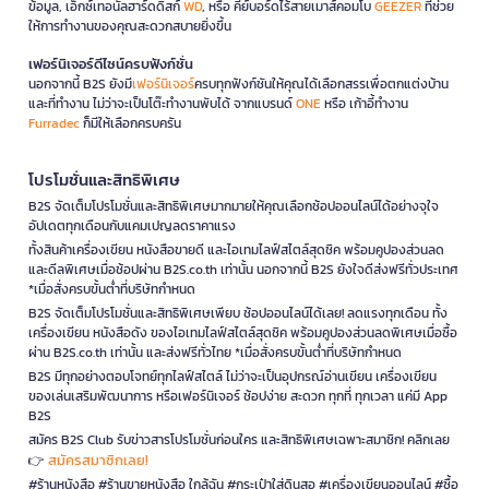
ข้อมูล, เอ็กซ์เทอนัลฮาร์ดดิสก์
WD
, หรือ คีย์บอร์ดไร้สายเมาส์คอมโบ
GEEZER
ที่ช่วย
ให้การทำงานของคุณสะดวกสบายยิ่งขึ้น
เฟอร์นิเจอร์ดีไซน์ครบฟังก์ชั่น
นอกจากนี้ B2S ยังมี
เฟอร์นิเจอร์
ครบทุกฟังก์ชันให้คุณได้เลือกสรรเพื่อตกแต่งบ้าน
และที่ทำงาน ไม่ว่าจะเป็นโต๊ะทำงานพับได้ จากแบรนด์
ONE
หรือ เก้าอี้ทำงาน
Furradec
ก็มีให้เลือกครบครัน
โปรโมชั่นและสิทธิพิเศษ
B2S จัดเต็มโปรโมชั่นและสิทธิพิเศษมากมายให้คุณเลือกช้อปออนไลน์ได้อย่างจุใจ
อัปเดตทุกเดือนกับแคมเปญลดราคาแรง
ทั้งสินค้าเครื่องเขียน หนังสือขายดี และไอเทมไลฟ์สไตล์สุดชิค พร้อมคูปองส่วนลด
และดีลพิเศษเมื่อช้อปผ่าน B2S.co.th เท่านั้น นอกจากนี้ B2S ยังใจดีส่งฟรีทั่วประเทศ
*เมื่อสั่งครบขั้นต่ำที่บริษัทกำหนด
B2S จัดเต็มโปรโมชั่นและสิทธิพิเศษเพียบ ช้อปออนไลน์ได้เลย! ลดแรงทุกเดือน ทั้ง
เครื่องเขียน หนังสือดัง ของไอเทมไลฟ์สไตล์สุดชิค พร้อมคูปองส่วนลดพิเศษเมื่อซื้อ
ผ่าน B2S.co.th เท่านั้น และส่งฟรีทั่วไทย *เมื่อสั่งครบขั้นต่ำที่บริษัทกำหนด
B2S มีทุกอย่างตอบโจทย์ทุกไลฟ์สไตล์ ไม่ว่าจะเป็นอุปกรณ์อ่านเขียน เครื่องเขียน
ของเล่นเสริมพัฒนาการ หรือเฟอร์นิเจอร์ ช้อปง่าย สะดวก ทุกที่ ทุกเวลา แค่มี App
B2S
สมัคร B2S Club รับข่าวสารโปรโมชั่นก่อนใคร และสิทธิพิเศษเฉพาะสมาชิก! คลิกเลย
สมัครสมาชิกเลย!
👉
#ร้านหนังสือ #ร้านขายหนังสือ ใกล้ฉัน #กระเป๋าใส่ดินสอ #เครื่องเขียนออนไลน์ #ซื้อ