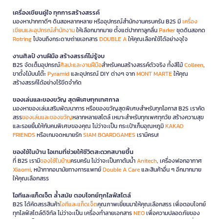
เครื่องเขียนคู่ใจ ทุกการสร้างสรรค์
มองหาปากกาดีๆ ดินสอหลากหลาย หรืออุปกรณ์สำนักงานครบครัน B2S มี
เครื่อง
เขียนและอุปกรณ์สำนักงาน
ให้เลือกมากมาย ตั้งแต่ปากกาลูกลื่น
Parker
ชุดดินสอกด
Rotring
ไปจนถึงกระดาษถ่ายเอกสาร
DOUBLE A
ให้คุณเลือกใช้ได้อย่างจุใจ
งานศิลป์ งานฝีมือ สร้างสรรค์ไม่รู้จบ
B2S จัดเต็มอุปกรณ์
ศิลปะและงานฝีมือ
สำหรับคนสร้างสรรค์ตัวจริง ทั้งสีไม้
Colleen
,
ขาตั้งไม้บนโต๊ะ
Pyramid
และอุปกรณ์ DIY ต่างๆ จาก
MONT MARTE
ให้คุณ
สร้างสรรค์ได้อย่างไร้ขีดจำกัด
ของเล่นและของขวัญ สุดพิเศษทุกเทศกาล
มองหาของเล่นเสริมพัฒนาการ หรือของขวัญสุดพิเศษสำหรับทุกโอกาส B2S เราคัด
สรร
ของเล่นและของขวัญ
หลากหลายสไตล์ เหมาะสำหรับทุกเพศทุกวัย สร้างความสุข
และรอยยิ้มให้กับคนพิเศษของคุณ ไม่ว่าจะเป็น กระเป๋าเก็บอุณหภูมิ
KAKAO
FRIENDS
หรือเกมจดหมายรัก
SIAM BOARDGAMES
เรามีครบ!
ของใช้ในบ้าน ไอเทมที่ช่วยให้ชีวิตสะดวกสบายขึ้น
ที่ B2S เรามี
ของใช้ในบ้าน
ครบครัน ไม่ว่าจะเป็นกาต้มน้ำ
Anitech
, เครื่องฟอกอากาศ
Xiaomi
, หน้ากากอนามัยทางการแพทย์
Double A Care
และสินค้าอื่น ๆ อีกมากมาย
ให้คุณเลือกสรร
ไอทีและแก็ดเจ็ต ล้ำสมัย ตอบโจทย์ทุกไลฟ์สไตล์
B2S ได้คัดสรรสินค้า
ไอทีและแก็ดเจ็ต
คุณภาพเยี่ยมมาให้คุณเลือกสรร เพื่อตอบโจทย์
ทุกไลฟ์สไตล์ดิจิทัล ไม่ว่าจะเป็น เครื่องทำลายเอกสาร
NEO
เพื่อความปลอดภัยของ