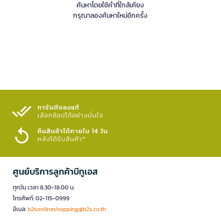
ค้นหาโดยใช้คำที่ใกล้เคียง
กรุณาลองค้นหาใหม่อีกครั้ง
การันตีของแท้
เลือกช้อปได้อย่างมั่นใจ​
คืนสินค้าได้ภายใน 14 วัน
หลังได้รับสินค้า*
ศูนย์บริการลูกค้าบีทูเอส
ทุกวัน เวลา 8.30-18.00 น.
โทรศัพท์: 02-115-0999
อีเมล:
b2sonlineshopping@b2s.co.th