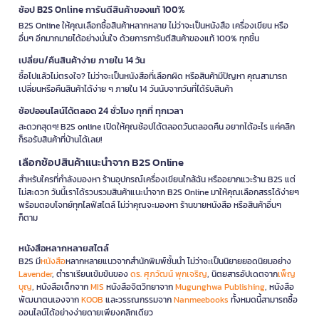
ช้อป B2S Online การันตีสินค้าของแท้ 100%
B2S Online ให้คุณเลือกซื้อสินค้าหลากหลาย ไม่ว่าจะเป็นหนังสือ เครื่องเขียน หรือ
อื่นๆ อีกมากมายได้อย่างมั่นใจ ด้วยการการันตีสินค้าของแท้ 100% ทุกชิ้น
เปลี่ยน/คืนสินค้าง่าย ภายใน 14 วัน
ซื้อไปแล้วไม่ตรงใจ? ไม่ว่าจะเป็นหนังสือที่เลือกผิด หรือสินค้ามีปัญหา คุณสามารถ
เปลี่ยนหรือคืนสินค้าได้ง่าย ๆ ภายใน 14 วันนับจากวันที่ได้รับสินค้า
ช้อปออนไลน์ได้ตลอด 24 ชั่วโมง ทุกที่ ทุกเวลา
สะดวกสุดๆ! B2S online เปิดให้คุณช้อปได้ตลอดวันตลอดคืน อยากได้อะไร แค่คลิก
ก็รอรับสินค้าที่บ้านได้เลย!
เลือกช้อปสินค้าแนะนำจาก B2S Online
สำหรับใครที่กำลังมองหา ร้านอุปกรณ์เครื่องเขียนใกล้ฉัน หรืออยากแวะร้าน B2S แต่
ไม่สะดวก วันนี้เราได้รวบรวมสินค้าแนะนำจาก B2S Online มาให้คุณเลือกสรรได้ง่ายๆ
พร้อมตอบโจทย์ทุกไลฟ์สไตล์ ไม่ว่าคุณจะมองหา ร้านขายหนังสือ หรือสินค้าอื่นๆ
ก็ตาม
หนังสือหลากหลายสไตล์
B2S มี
หนังสือ
หลากหลายแนวจากสำนักพิมพ์ชั้นนำ ไม่ว่าจะเป็นนิยายยอดนิยมอย่าง
Lavender
, ตำราเรียนเข้มข้นของ
ดร. ศุภวัฒน์ พุกเจริญ
, นิตยสารอัปเดตจาก
เพ็ญ
บุญ
, หนังสือเด็กจาก
MIS
หนังสือจิตวิทยาจาก
Mugunghwa Publishing
, หนังสือ
พัฒนาตนเองจาก
KOOB
และวรรณกรรมจาก
Nanmeebooks
ทั้งหมดนี้สามารถซื้อ
ออนไลน์ได้อย่างง่ายดายเพียงคลิกเดียว