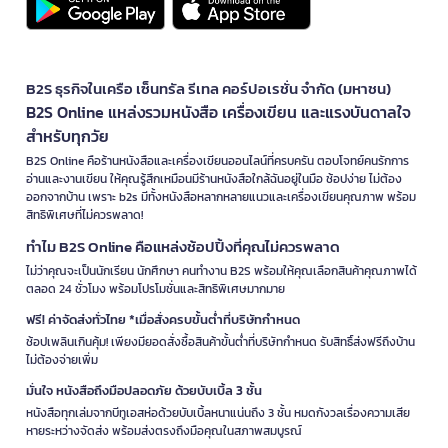
B2S ธุรกิจในเครือ เซ็นทรัล รีเทล คอร์ปอเรชั่น จำกัด (มหาชน)
B2S Online แหล่งรวมหนังสือ เครื่องเขียน และแรงบันดาลใจ
สำหรับทุกวัย
B2S Online คือร้านหนังสือและเครื่องเขียนออนไลน์ที่ครบครัน ตอบโจทย์คนรักการ
อ่านและงานเขียน ให้คุณรู้สึกเหมือนมีร้านหนังสือใกล้ฉันอยู่ในมือ ช้อปง่าย ไม่ต้อง
ออกจากบ้าน เพราะ b2s มีทั้งหนังสือหลากหลายแนวและเครื่องเขียนคุณภาพ พร้อม
สิทธิพิเศษที่ไม่ควรพลาด!
ทำไม B2S Online คือแหล่งช้อปปิ้งที่คุณไม่ควรพลาด
ไม่ว่าคุณจะเป็นนักเรียน นักศึกษา คนทำงาน B2S พร้อมให้คุณเลือกสินค้าคุณภาพได้
ตลอด 24 ชั่วโมง พร้อมโปรโมชั่นและสิทธิพิเศษมากมาย
ฟรี! ค่าจัดส่งทั่วไทย *เมื่อสั่งครบขั้นต่ำที่บริษัทกำหนด
ช้อปเพลินเกินคุ้ม! เพียงมียอดสั่งซื้อสินค้าขั้นต่ำที่บริษัทกำหนด รับสิทธิ์ส่งฟรีถึงบ้าน
ไม่ต้องจ่ายเพิ่ม
มั่นใจ หนังสือถึงมือปลอดภัย ด้วยบับเบิ้ล 3 ชั้น
หนังสือทุกเล่มจากบีทูเอสห่อด้วยบับเบิ้ลหนาแน่นถึง 3 ชั้น หมดกังวลเรื่องความเสีย
หายระหว่างจัดส่ง พร้อมส่งตรงถึงมือคุณในสภาพสมบูรณ์