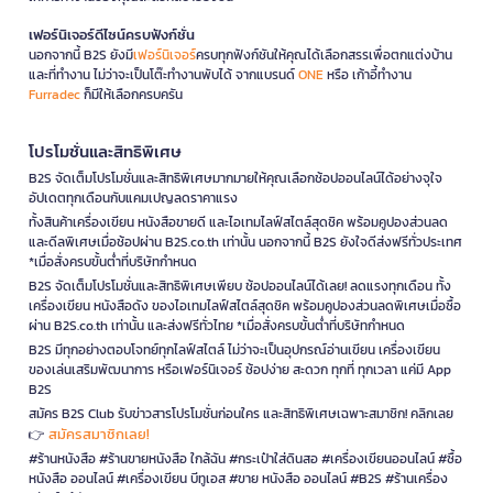
เฟอร์นิเจอร์ดีไซน์ครบฟังก์ชั่น
นอกจากนี้ B2S ยังมี
เฟอร์นิเจอร์
ครบทุกฟังก์ชันให้คุณได้เลือกสรรเพื่อตกแต่งบ้าน
และที่ทำงาน ไม่ว่าจะเป็นโต๊ะทำงานพับได้ จากแบรนด์
ONE
หรือ เก้าอี้ทำงาน
Furradec
ก็มีให้เลือกครบครัน
โปรโมชั่นและสิทธิพิเศษ
B2S จัดเต็มโปรโมชั่นและสิทธิพิเศษมากมายให้คุณเลือกช้อปออนไลน์ได้อย่างจุใจ
อัปเดตทุกเดือนกับแคมเปญลดราคาแรง
ทั้งสินค้าเครื่องเขียน หนังสือขายดี และไอเทมไลฟ์สไตล์สุดชิค พร้อมคูปองส่วนลด
และดีลพิเศษเมื่อช้อปผ่าน B2S.co.th เท่านั้น นอกจากนี้ B2S ยังใจดีส่งฟรีทั่วประเทศ
*เมื่อสั่งครบขั้นต่ำที่บริษัทกำหนด
B2S จัดเต็มโปรโมชั่นและสิทธิพิเศษเพียบ ช้อปออนไลน์ได้เลย! ลดแรงทุกเดือน ทั้ง
เครื่องเขียน หนังสือดัง ของไอเทมไลฟ์สไตล์สุดชิค พร้อมคูปองส่วนลดพิเศษเมื่อซื้อ
ผ่าน B2S.co.th เท่านั้น และส่งฟรีทั่วไทย *เมื่อสั่งครบขั้นต่ำที่บริษัทกำหนด
B2S มีทุกอย่างตอบโจทย์ทุกไลฟ์สไตล์ ไม่ว่าจะเป็นอุปกรณ์อ่านเขียน เครื่องเขียน
ของเล่นเสริมพัฒนาการ หรือเฟอร์นิเจอร์ ช้อปง่าย สะดวก ทุกที่ ทุกเวลา แค่มี App
B2S
สมัคร B2S Club รับข่าวสารโปรโมชั่นก่อนใคร และสิทธิพิเศษเฉพาะสมาชิก! คลิกเลย
สมัครสมาชิกเลย!
👉
#ร้านหนังสือ #ร้านขายหนังสือ ใกล้ฉัน #กระเป๋าใส่ดินสอ #เครื่องเขียนออนไลน์ #ซื้อ
หนังสือ ออนไลน์ #เครื่องเขียน บีทูเอส #ขาย หนังสือ ออนไลน์ #B2S #ร้านเครื่อง