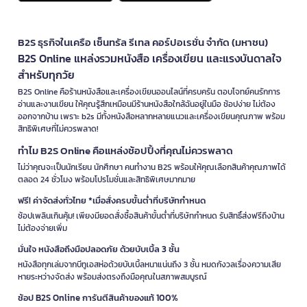
B2S ธุรกิจในเครือ เซ็นทรัล รีเทล คอร์ปอเรชั่น จำกัด (มหาชน)
B2S Online แหล่งรวมหนังสือ เครื่องเขียน และแรงบันดาลใจ
สำหรับทุกวัย
B2S Online คือร้านหนังสือและเครื่องเขียนออนไลน์ที่ครบครัน ตอบโจทย์คนรักการ
อ่านและงานเขียน ให้คุณรู้สึกเหมือนมีร้านหนังสือใกล้ฉันอยู่ในมือ ช้อปง่าย ไม่ต้อง
ออกจากบ้าน เพราะ b2s มีทั้งหนังสือหลากหลายแนวและเครื่องเขียนคุณภาพ พร้อม
สิทธิพิเศษที่ไม่ควรพลาด!
ทำไม B2S Online คือแหล่งช้อปปิ้งที่คุณไม่ควรพลาด
ไม่ว่าคุณจะเป็นนักเรียน นักศึกษา คนทำงาน B2S พร้อมให้คุณเลือกสินค้าคุณภาพได้
ตลอด 24 ชั่วโมง พร้อมโปรโมชั่นและสิทธิพิเศษมากมาย
ฟรี! ค่าจัดส่งทั่วไทย *เมื่อสั่งครบขั้นต่ำที่บริษัทกำหนด
ช้อปเพลินเกินคุ้ม! เพียงมียอดสั่งซื้อสินค้าขั้นต่ำที่บริษัทกำหนด รับสิทธิ์ส่งฟรีถึงบ้าน
ไม่ต้องจ่ายเพิ่ม
มั่นใจ หนังสือถึงมือปลอดภัย ด้วยบับเบิ้ล 3 ชั้น
หนังสือทุกเล่มจากบีทูเอสห่อด้วยบับเบิ้ลหนาแน่นถึง 3 ชั้น หมดกังวลเรื่องความเสีย
หายระหว่างจัดส่ง พร้อมส่งตรงถึงมือคุณในสภาพสมบูรณ์
ช้อป B2S Online การันตีสินค้าของแท้ 100%