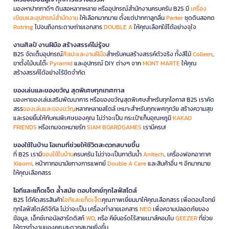
มองหาปากกาดีๆ ดินสอหลากหลาย หรืออุปกรณ์สำนักงานครบครัน B2S มี
เครื่อง
เขียนและอุปกรณ์สำนักงาน
ให้เลือกมากมาย ตั้งแต่ปากกาลูกลื่น
Parker
ชุดดินสอกด
Rotring
ไปจนถึงกระดาษถ่ายเอกสาร
DOUBLE A
ให้คุณเลือกใช้ได้อย่างจุใจ
งานศิลป์ งานฝีมือ สร้างสรรค์ไม่รู้จบ
B2S จัดเต็มอุปกรณ์
ศิลปะและงานฝีมือ
สำหรับคนสร้างสรรค์ตัวจริง ทั้งสีไม้
Colleen
,
ขาตั้งไม้บนโต๊ะ
Pyramid
และอุปกรณ์ DIY ต่างๆ จาก
MONT MARTE
ให้คุณ
สร้างสรรค์ได้อย่างไร้ขีดจำกัด
ของเล่นและของขวัญ สุดพิเศษทุกเทศกาล
มองหาของเล่นเสริมพัฒนาการ หรือของขวัญสุดพิเศษสำหรับทุกโอกาส B2S เราคัด
สรร
ของเล่นและของขวัญ
หลากหลายสไตล์ เหมาะสำหรับทุกเพศทุกวัย สร้างความสุข
และรอยยิ้มให้กับคนพิเศษของคุณ ไม่ว่าจะเป็น กระเป๋าเก็บอุณหภูมิ
KAKAO
FRIENDS
หรือเกมจดหมายรัก
SIAM BOARDGAMES
เรามีครบ!
ของใช้ในบ้าน ไอเทมที่ช่วยให้ชีวิตสะดวกสบายขึ้น
ที่ B2S เรามี
ของใช้ในบ้าน
ครบครัน ไม่ว่าจะเป็นกาต้มน้ำ
Anitech
, เครื่องฟอกอากาศ
Xiaomi
, หน้ากากอนามัยทางการแพทย์
Double A Care
และสินค้าอื่น ๆ อีกมากมาย
ให้คุณเลือกสรร
ไอทีและแก็ดเจ็ต ล้ำสมัย ตอบโจทย์ทุกไลฟ์สไตล์
B2S ได้คัดสรรสินค้า
ไอทีและแก็ดเจ็ต
คุณภาพเยี่ยมมาให้คุณเลือกสรร เพื่อตอบโจทย์
ทุกไลฟ์สไตล์ดิจิทัล ไม่ว่าจะเป็น เครื่องทำลายเอกสาร
NEO
เพื่อความปลอดภัยของ
ข้อมูล, เอ็กซ์เทอนัลฮาร์ดดิสก์
WD
, หรือ คีย์บอร์ดไร้สายเมาส์คอมโบ
GEEZER
ที่ช่วย
ให้การทำงานของคุณสะดวกสบายยิ่งขึ้น