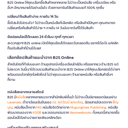
B2S Online ให้คุณเลือกซื้อสินค้าหลากหลาย ไม่ว่าจะเป็นหนังสือ เครื่องเขียน หรือ
อื่นๆ อีกมากมายได้อย่างมั่นใจ ด้วยการการันตีสินค้าของแท้ 100% ทุกชิ้น
เปลี่ยน/คืนสินค้าง่าย ภายใน 14 วัน
ซื้อไปแล้วไม่ตรงใจ? ไม่ว่าจะเป็นหนังสือที่เลือกผิด หรือสินค้ามีปัญหา คุณสามารถ
เปลี่ยนหรือคืนสินค้าได้ง่าย ๆ ภายใน 14 วันนับจากวันที่ได้รับสินค้า
ช้อปออนไลน์ได้ตลอด 24 ชั่วโมง ทุกที่ ทุกเวลา
สะดวกสุดๆ! B2S online เปิดให้คุณช้อปได้ตลอดวันตลอดคืน อยากได้อะไร แค่คลิก
ก็รอรับสินค้าที่บ้านได้เลย!
เลือกช้อปสินค้าแนะนำจาก B2S Online
สำหรับใครที่กำลังมองหา ร้านอุปกรณ์เครื่องเขียนใกล้ฉัน หรืออยากแวะร้าน B2S แต่
ไม่สะดวก วันนี้เราได้รวบรวมสินค้าแนะนำจาก B2S Online มาให้คุณเลือกสรรได้ง่ายๆ
พร้อมตอบโจทย์ทุกไลฟ์สไตล์ ไม่ว่าคุณจะมองหา ร้านขายหนังสือ หรือสินค้าอื่นๆ
ก็ตาม
หนังสือหลากหลายสไตล์
B2S มี
หนังสือ
หลากหลายแนวจากสำนักพิมพ์ชั้นนำ ไม่ว่าจะเป็นนิยายยอดนิยมอย่าง
Lavender
, ตำราเรียนเข้มข้นของ
ดร. ศุภวัฒน์ พุกเจริญ
, นิตยสารอัปเดตจาก
เพ็ญ
บุญ
, หนังสือเด็กจาก
MIS
หนังสือจิตวิทยาจาก
Mugunghwa Publishing
, หนังสือ
พัฒนาตนเองจาก
KOOB
และวรรณกรรมจาก
Nanmeebooks
ทั้งหมดนี้สามารถซื้อ
ออนไลน์ได้อย่างง่ายดายเพียงคลิกเดียว
เครื่องเขียนคู่ใจ ทุกการสร้างสรรค์